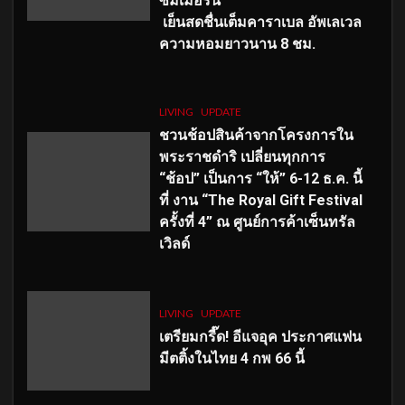
ซัมเมอร์นี้
เย็นสดชื่นเต็มคาราเบล อัพเลเวล
ความหอมยาวนาน
8
ชม.
LIVING
UPDATE
ชวนช้อปสินค้าจากโครงการใน
พระราชดำริ เปลี่ยนทุกการ
“ช้อป” เป็นการ “ให้” 6-12 ธ.ค. นี้
ที่ งาน “The Royal Gift Festival
ครั้งที่ 4” ณ ศูนย์การค้าเซ็นทรัล
เวิลด์
LIVING
UPDATE
เตรียมกรี๊ด! อีแจอุค ประกาศแฟน
มีตติ้งในไทย 4 กพ 66 นี้