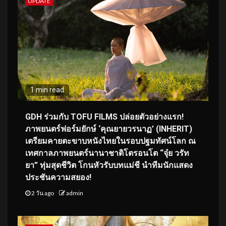
UPDATE
1 min read
GDH ร่วมกับ TOFU FILMS ปล่อยตัวอย่างแรก!
ภาพยนตร์ฟอร์มยักษ์ ‘คุณยายวรนาฏ’ (INHERIT)
เตรียมคายตะขาบหนังไทยในรอบปฐมทัศน์โลก ณ
เทศกาลภาพยนตร์นานาชาติโตรอนโต “จุ๋ย วรัท
ยา” ทุ่มสุดชีวิต โกนหัวรับบทแม่ชี นำทีมนักแสดง
ประชันความสยอง!
2 วัน ago
admin