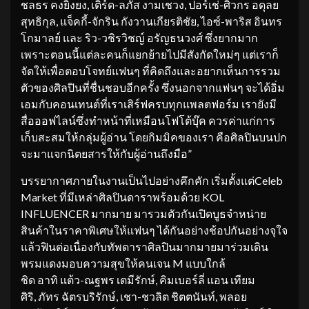
ชลธร คงยิ่งยง, เติร์ด-ลภัส งามเชวง, ปอร์เช่-ศิวกร อดุลย
สุทธิกุล, แจ็คกี้-จักริน กังวานเกียรติชัย, ไอซ์-พาริส อินทร
โกมาลย์ และ ริว-วชิรวิชญ์ อรัญธนวงศ์ ซึ่งยากมาก
เพราะตอนนี้แต่ละคนก็แยกย้ายไปมีสังกัดใหม่ๆ แต่เราก็
จัดให้เพื่อตอบโจทย์แฟนๆ ที่คิดถึงและอยากเห็นการรวม
ตัวของศิลปินที่ชื่นชอบอีกครั้ง ซึ่งนอกจากแฟนๆ จะได้อิ่ม
เอมกับคอนเทนต์ที่เราเสิร์ฟครบทุกแพลตฟอร์ม เรายังมี
สื่อออฟไลน์ซึ่งทำหน้าที่เหมือนโฟโต้บุ๊ค ควรค่าแก่การ
เก็บสะสมให้กลุ่มผู้อ่าน โดยกิมมิคของเรา คือศิลปินบนปก
จะมาแจกนิตยสารให้กับผู้อ่านถึงมือ”
บรรยากาศภายในงานเป็นไปอย่างคึกคัก เริ่มตั้งแต่Celeb
Market ที่มีเหล่าศิลปินดาราพร้อมด้วย KOL
INFLUENCER มากมาย มารวมตัวกันเปิดบูธจำหน่าย
สินค้าในราคาพิเศษให้แฟนๆ ได้กันอย่างช้อปกันอย่างจุใจ
แล้วฟินต่อเนื่องกับทัพดาราศิลปินมากมายมาร่วมเดิน
พรมแดงมอบความสุขให้คนเจน M แบบใกล้
ชิด อาทิ แต้ว-ณฐพร เตมีรักษ์, คิมเบอร์ลี่ แอน เทียม
ศิริ, ภัทร ฉัตรบริรักษ์, เชา-ชวลิต ชิตตนันท์, พลอย