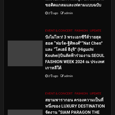
ขอติดแกลมและเท่ตามแบบฉบับ
2 ปี ago
admin
EVENT & CONCERT
FASHION
UPDATE
ปังไม่ไหว! 3 พระเอกซีรีส์วายสุด
ฮอต “ฟอร์ด-ฐิติพงศ์”“Nat Chen”
และ “โคเฮย์ ฮิงุจิ” (Higuchi
Kouhei)บินลัดฟ้าร่วมงาน SEOUL
FASHION WEEK 2024 ณ ประเทศ
เกาหลีใต้
2 ปี ago
admin
EVENT & CONCERT
FASHION
UPDATE
สยามพารากอน ครองความเป็นที่
หนึ่งของ LUXURY DESTINATION
จัดงาน “SIAM PARAGON THE