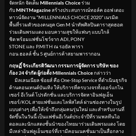
จัดหนัก จัดเต็ม
Millennials Choice
ร่วม
กับ
MINTMagazine
สร้างประสบการณ์ทอล์ค ออฟ เดอะ
ทาวน์จัดงาน “MILLENNIALS CHOICE 2020” เนรมิต
พื้นที่รวมตัวของคนยุค Gen M นำทัพศิลปินดาราสุดฮอต
ร่วมเดินพรมแดง มอบความสุขให้แฟนๆ แบบใกล้
ชิด พร้อมแฟชั่นโชว์จาก ADI, PONY
STONE และ P.MITH ณ รอยัล พารา
กอน ฮอลล์ ชั้น 5 ศูนย์การค้าสยามพารากอน
กฤษฏิ์ จิระเกียรติวัฒนา
กรรมการผู้จัดการ บริษัท ของ
ก้อง 24 จำกัด ผู้ก่อตั้ง Millennials Choice
กล่าวว่า
มิลเลนเนียล ช้อยส์ คือ One-Stop Service ที่ดำเนินธุรกิจ
ด้านคอนเทนต์บันเทิง ให้บริการที่ครบวงจรทั้งออร์แกไน
เซอร์ อีเว้นต์ โปรดักชั่น และบริการจัดหาอินฟลูเอ็น
เซอร์/KOL สายแฟชั่นและไลฟ์สไตล์ ผ่านช่องทางในรูป
แบบต่างๆ เพื่อให้เข้าถึงกลุ่มคนรุ่นใหม่ และสำหรับงานที่
จัดขึ้นในวันนี้ เป็นแฟชั่นอีเว้นต์ประจำปีที่รวมพลทีนไอ
ดอลและนักแสดงชั้นนำของไทยมาร่วมเดินพรมแดง โดย
มีเหล่าอินฟลูเอ็นเซอร์ที่เรามีคอนเนคชั่นมาเป็นสื่อกลาง