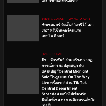
เอง-กำกับเองครั้งแรก!
EVENT & CONCERT
LIVING
UPDATE
ซัคเซสมอร์ จัดเต็ม
!
“มาริโอ้ เมา
เร่อ” พรีเซ็นเตอร์คนแรก
เอส
.โอ.ดี มอร์
LIVING
UPDATE
บิว – จักรพันธ์ ร่วมสร้างปรากฏ
การณ์การช้อปสุดสนุก กับ
แคมเปญ “Central Midnight
Sale”ในรูปแบบ On The Way
Live ครั้งแรก! ผ่าน Tik Tok
Central Department
Storeส่ง #บะบิวไปเซ็นทรัล
มิดไนท์เซล ทะยานติดเทรนด์ทวิต
เตอร์!