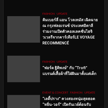
FASHION
UPDATE
คิมเบอร์ลี่ แอน โวลเทมัส เฉิดฉาย
ณ กรุงฟลอเรนซ์ ประเทศอิตาลี
ร่วมงานเปิดตัวคอลเลคชั่นไฮจิ
วเวลรีจากคาร์เทียร์LE VOYAGE
RECOMMENCÉ
FASHION
UPDATE
“ฟอร์ด ฐิติพงษ์” กับ “Trofi”
แบรนด์เสื้อผ้าที่ใฝ่ฝันมาตั้งแต่เด็ก
EVENT & CONCERT
FASHION
UPDATE
“เลดี้ปราง” ควงสองหนุ่มสุดฮอต
“หยิ่น-วอร์” เปิดรันเวย์ต้อนรับ