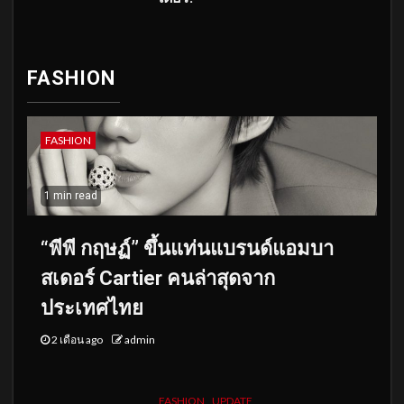
FASHION
FASHION
1 min read
“พีพี กฤษฏ์” ขึ้นแท่นแบรนด์แอมบา
สเดอร์ Cartier คนล่าสุดจาก
ประเทศไทย
2 เดือน ago
admin
FASHION
UPDATE