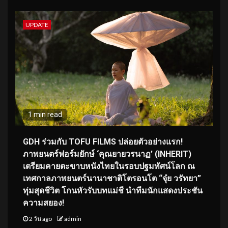
UPDATE
1 min read
GDH ร่วมกับ TOFU FILMS ปล่อยตัวอย่างแรก!
ภาพยนตร์ฟอร์มยักษ์ ‘คุณยายวรนาฏ’ (INHERIT)
เตรียมคายตะขาบหนังไทยในรอบปฐมทัศน์โลก ณ
เทศกาลภาพยนตร์นานาชาติโตรอนโต “จุ๋ย วรัทยา”
ทุ่มสุดชีวิต โกนหัวรับบทแม่ชี นำทีมนักแสดงประชัน
ความสยอง!
2 วัน ago
admin