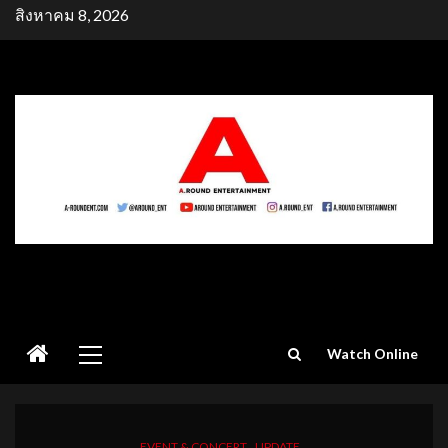
Skip
สิงหาคม 8, 2026
to
content
Primary
Watch Online
Menu
EVENT & CONCERT
UPDATE