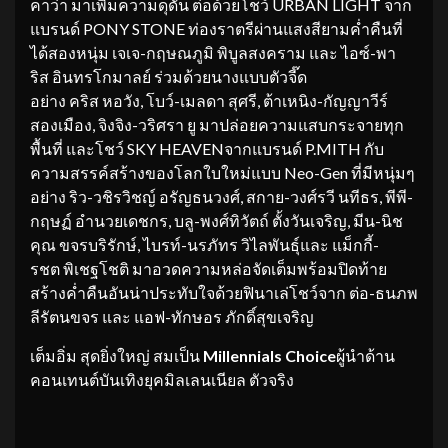
คาว่า มาเพิ่มความดุดัน ต่อด้วยโชว์ URBAN LIGHT จาก
แบรนด์ PONY STONE ท่องราตรีผ่านแสงสียามค่ำคืนที่
ได้สองหนุ่ม เจเจ-กฤษณภูมิ พิบูลสงคราม และ ไอซ์-พา
ริส อินทรโกมาลย์ ร่วมด้วยนางแบบตัวจี๊ด
อย่าง คริส หอวัง, โบว์-เมลดา สุศรี, ต้าเหนิง-กัญญาวีร์
สองเมือง, จิงจิง-วริศรา ยู มาปล่อยความแสบกระจายทุก
พื้นที่ และโชว์ SKY HEAVENจากแบรนด์ P.MITH กับ
ความสรรค์สร้างของโลกใบใหม่แบบ Neo-Gen ที่มีหนุ่มๆ
อย่าง ริว-วชิรวิชญ์ อรัญธนวงศ์, สกาย-วงศ์รวี นทีธร, พีพี-
กฤษฏ์ อำนวยเดชกร, บลู-พงศ์ทิวัตถ์ ตั้งวันเจริญ, มีน-นิช
คุณ ขจรบริรักษ์, ไบรท์-นรภัทร วิไลพันธุ์และ แม็กกี้-
รชต พิเชฐโชติ มาอวดความหล่อจัดเต็มพร้อมปิดท้าย
สร้างค่ำคืนอันน่าประทับใจด้วยฟินาเล่โชว์จาก ต่อ-ธนภพ
ลีรัตนขจร และ แอฟ-ทักษอร ภักดิ์สุขเจริญ
เต็มอิ่ม สุดยิ่งใหญ่ สมเป็น
Millennials Choice
ผู้นำด้าน
คอนเทนต์บันเทิงยุคมิลเลนเนียล ตัวจริง