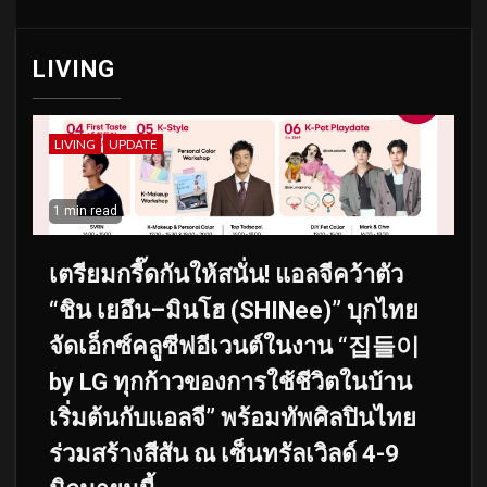
LIVING
LIVING
UPDATE
1 min read
เตรียมกรี๊ดกันให้สนั่น! แอลจีคว้าตัว
“ชิน เยอึน–มินโฮ (SHINee)” บุกไทย
จัดเอ็กซ์คลูซีฟอีเวนต์ในงาน “집들이
by LG ทุกก้าวของการใช้ชีวิตในบ้าน
เริ่มต้นกับแอลจี” พร้อมทัพศิลปินไทย
ร่วมสร้างสีสัน ณ เซ็นทรัลเวิลด์ 4-9