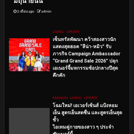
มิถุนายนนี้
2 เดือน ago
admin
LIVING
UPDATE
เซ็นทรัลพัฒนา คว้าสองสาวนัก
แสดงสุดฮอต “ลีน่า-หมิว” รับ
ภารกิจ Campaign Ambassador
“Grand Grand Sale 2026” ปลุก
เอเนอร์จี้มหกรรมช้อปกลางปีสุด
คึกคัก
FASHION
LIVING
UPDATE
โฉมใหม่
! เอเวอร์เซ้นส์ แป้งหอม
เย็น สูตรเย็นสดชื่น และสูตรเย็นสุด
ขั้ว
ไอเทมคู่กายของสาว ๆ ประจำ