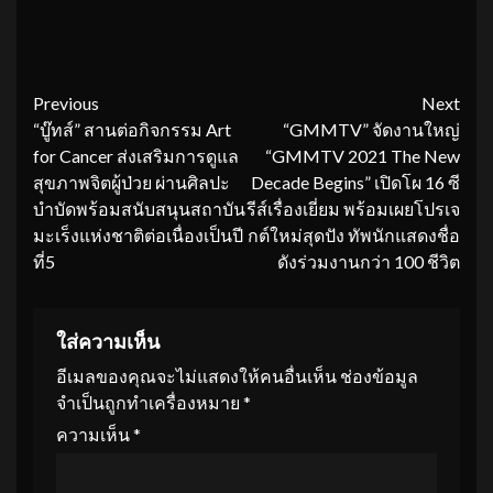
Continue
Previous
Next
“บู๊ทส์” สานต่อกิจกรรม Art
“GMMTV” จัดงานใหญ่
Reading
for Cancer ส่งเสริมการดูแล
“GMMTV 2021 The New
สุขภาพจิตผู้ป่วย ผ่านศิลปะ
Decade Begins” เปิดโผ 16 ซี
บำบัดพร้อมสนับสนุนสถาบัน
รีส์เรื่องเยี่ยม พร้อมเผยโปรเจ
มะเร็งแห่งชาติต่อเนื่องเป็นปี
กต์ใหม่สุดปัง ทัพนักแสดงชื่อ
ที่5
ดังร่วมงานกว่า 100 ชีวิต
ใส่ความเห็น
อีเมลของคุณจะไม่แสดงให้คนอื่นเห็น
ช่องข้อมูล
จำเป็นถูกทำเครื่องหมาย
*
ความเห็น
*