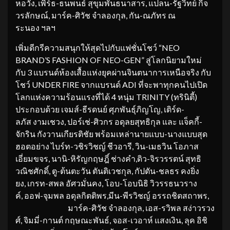
หอวัง, เพิร์ธ-ธนพนธ์ สุขุมพันธนาสาร, แปลน-รัฐวิทย์ กิจ
วรลักษณ์, มาร์ค-ศิวัช จำลองกุล, กัน-ณภัทร ณ
ระนอง ฯลฯ
เพิ่มดีกรีความสนุกให้สุดไปกับแฟชั่นโชว์ “NEO
BRAND’S FASHION OF NEO-GEN” สู่โลกนิยามใหม่
กับ 3 แบรนด์ห้องเสื้อแห่งยุคผ่านจินตนาการเหนือจริง กับ
โชว์ UNDER FIRE จากแบรนด์ ADI ที่จะพาทุกคนไปเปิด
โลกแห่งความร้อนแรงที่ได้ 4 หนุ่ม TRINITY (ทรินิตี้)
ประกอบด้วย เจมส์-ธีรดนย์ ศุภพันธุ์ภิญโญ, เติร์ด-
ลภัส งามเชวง, ปอร์เช่-ศิวกร อดุลยสุทธิกุล และ แจ็คกี้-
จักริน กังวานเกียรติชัย พร้อมเหล่านายแบบ-นางแบบสุด
ฮอตอย่าง ไบร์ท-วชิรวิชญ์ ชีวอารี, วิน-เมธวิน โอภาส
เอี่ยมขจร, นานิ-หิรัญกฤษฎิ์ ช่างคำ,ดิว-จิรวรรตน์ สุทธิ
วณิชศักดิ์, ตู-ต้นตะวัน ตันติเวชกุล, กัปตัน-ชลธร คงยิ่ง
ยง, เกรท-สพล อัศวมั่นคง, โอบ-โอบนิธิ วิวรรธนวราง
ค์, ออฟ-จุมพล อดุลกิตติพร,มีน-พีรวิชญ์ อรรถชิตสถาพร,
มาร์ค-ศิวัช จำลองกุล, เอส-รวิพล สง่าวรวง
ศ์, จิมมี่-กานต์ กฤษณะพันธ์, จอส-เวอาห์ แสงเงิน, ลุค อิชิ