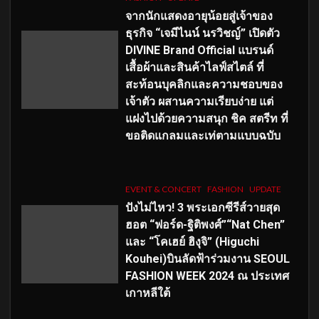
จากนักแสดงอายุน้อยสู่เจ้าของ
ธุรกิจ “เจมีไนน์ นรวิชญ์” เปิดตัว
DIVINE Brand Official แบรนด์
เสื้อผ้าและสินค้าไลฟ์สไตล์ ที่
สะท้อนบุคลิกและความชอบของ
เจ้าตัว ผสานความเรียบง่าย แต่
แฝงไปด้วยความสนุก ชิค สตรีท ที่
ขอติดแกลมและเท่ตามแบบฉบับ
EVENT & CONCERT
FASHION
UPDATE
ปังไม่ไหว! 3 พระเอกซีรีส์วายสุด
ฮอต “ฟอร์ด-ฐิติพงศ์”“Nat Chen”
และ “โคเฮย์ ฮิงุจิ” (Higuchi
Kouhei)บินลัดฟ้าร่วมงาน SEOUL
FASHION WEEK 2024 ณ ประเทศ
เกาหลีใต้