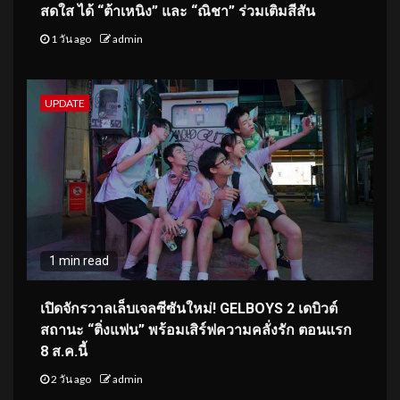
สดใส ได้ “ต้าเหนิง” และ “ณิชา” ร่วมเติมสีสัน
1 วัน ago
admin
UPDATE
1 min read
เปิดจักรวาลเล็บเจลซีซันใหม่! GELBOYS 2 เดบิวต์
สถานะ “ติ่งแฟน” พร้อมเสิร์ฟความคลั่งรัก ตอนแรก
8 ส.ค.นี้
2 วัน ago
admin