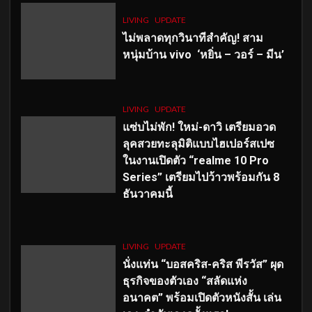
LIVING
UPDATE
ไม่พลาดทุกวินาทีสำคัญ
! สาม
หนุ่มบ้าน vivo ‘หยิ่น – วอร์ – มีน’
LIVING
UPDATE
แซ่บไม่พัก! ใหม่-ดาวิ เตรียมอวด
ลุคสวยทะลุมิติแบบไฮเปอร์สเปซ
ในงานเปิดตัว “realme 10 Pro
Series” เตรียมไปว้าวพร้อมกัน 8
ธันวาคมนี้
LIVING
UPDATE
นั่งแท่น “บอสคริส-คริส พีรวัส” ผุด
ธุรกิจของตัวเอง “สลัดแห่ง
อนาคต” พร้อมเปิดตัวหนังสั้น เล่น