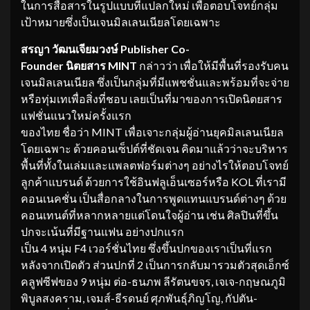
ในการสื่อสารในรูปแบบที่แปลกใหม่ เพื่อตอบโจทย์กลุ่ม
เป้าหมายซึ่งเป็นเจนมิลเลนเนียลโดยเฉพาะ
สรญา วัฒนเจียมวงษ์ Publisher Co-
Founder นิตยสาร MINT
กล่าวว่า เพื่อให้มีพื้นที่รองรับคน
เจนมิลเลนเนียล ซึ่งเป็นกลุ่มที่มีแพชชั่นและพร้อมที่จะจ่าย
หรือทุ่มเทเพื่อสิ่งที่ชอบ เลยเป็นที่มาของการเปิดนิตยสาร
แฟชั่นแนวใหม่ครั้งแรก
ของไทย ชื่อว่า MINT เพื่อเจาะกลุ่มผู้อ่านยุคมิลเลนเนียล
โดยเฉพาะ ด้วยคอนเซ็ปต์ที่ชัดเจน คิดมาแล้วว่าจะบริหาร
พื้นที่ทั้งในเล่มและแพลตฟอร์มต่างๆ อย่างไรให้ตอบโจทย์
ลูกค้าแบรนด์ ด้วยการใช้อินฟลูเอ็นเซอร์หรือ KOL ที่เรามี
คอนเนคชั่น เป็นสื่อกลางในการพูดแทนแบรนด์ต่างๆ ด้วย
คอนเทนต์ที่หลากหลายแต่โดนใจผู้อ่าน เช่น ศิลปินที่ขึ้น
ปกจะเน้นที่มีฐานแฟน อย่างปกแรก
เป็น 4 หนุ่ม F4 เวอร์ชั่นไทย ซึ่งขึ้นปกของเราเป็นที่แรก
หลังจากเปิดตัว ส่วนปกที่ 2 เป็นการกลับมารวมตัวสุดเอ็กซ์
คลูฟซีฟของ 9 หนุ่ม ต่อ-ธนภพ ลีรัตนขจร, เจเจ-กฤษณภูมิ
พิบูลสงคราม, เจมส์-ธีรดนย์ ศุภพันธุ์ภิญโญ, กัปตัน-