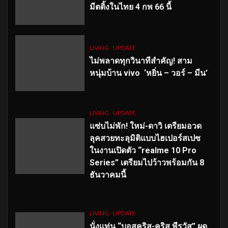
มีตติ้งในไทย 4 กพ 66 นี้
LIVING
UPDATE
ไม่พลาดทุกวินาทีสำคัญ
! สาม
หนุ่มบ้าน vivo ‘หยิ่น – วอร์ – มีน’
LIVING
UPDATE
แซ่บไม่พัก! ใหม่-ดาวิ เตรียมอวด
ลุคสวยทะลุมิติแบบไฮเปอร์สเปซ
ในงานเปิดตัว “realme 10 Pro
Series” เตรียมไปว้าวพร้อมกัน 8
ธันวาคมนี้
LIVING
UPDATE
นั่งแท่น “บอสคริส-คริส พีรวัส” ผุด