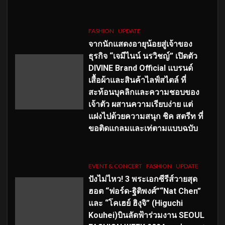
FASHION
UPDATE
จากนักแสดงอายุน้อยสู่เจ้าของ
ธุรกิจ “เจมีไนน์ นรวิชญ์” เปิดตัว
DIVINE Brand Official แบรนด์
เสื้อผ้าและสินค้าไลฟ์สไตล์ ที่
สะท้อนบุคลิกและความชอบของ
เจ้าตัว ผสานความเรียบง่าย แต่
แฝงไปด้วยความสนุก ชิค สตรีท ที่
ขอติดแกลมและเท่ตามแบบฉบับ
EVENT & CONCERT
FASHION
UPDATE
ปังไม่ไหว! 3 พระเอกซีรีส์วายสุด
ฮอต “ฟอร์ด-ฐิติพงศ์”“Nat Chen”
และ “โคเฮย์ ฮิงุจิ” (Higuchi
Kouhei)บินลัดฟ้าร่วมงาน SEOUL