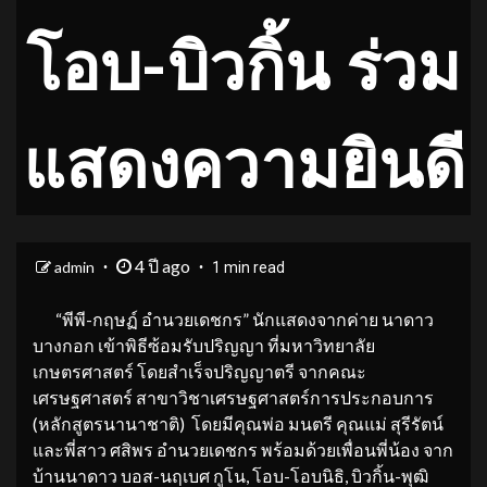
โอบ-บิวกิ้น ร่วม
แสดงความยินดี
4 ปี ago
admin
1 min read
“พีพี-กฤษฏ์ อำนวยเดชกร” นักแสดงจากค่าย นาดาว
บางกอก เข้าพิธีซ้อมรับปริญญา ที่มหาวิทยาลัย
เกษตรศาสตร์ โดยสำเร็จปริญญาตรี จากคณะ
เศรษฐศาสตร์ สาขาวิชาเศรษฐศาสตร์การประกอบการ
(หลักสูตรนานาชาติ) โดยมีคุณพ่อ มนตรี คุณแม่ สุรีรัตน์
และพี่สาว ศสิพร อำนวยเดชกร พร้อมด้วยเพื่อนพี่น้อง จาก
บ้านนาดาว บอส-นฤเบศ กูโน, โอบ-โอบนิธิ, บิวกิ้น-พุฒิ