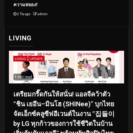
ความสยอง!
2 วัน ago
admin
LIVING
LIVING
UPDATE
1 min read
เตรียมกรี๊ดกันให้สนั่น! แอลจีคว้าตัว
“ชิน เยอึน–มินโฮ (SHINee)” บุกไทย
จัดเอ็กซ์คลูซีฟอีเวนต์ในงาน “집들이
by LG ทุกก้าวของการใช้ชีวิตในบ้าน