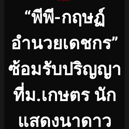
“พีพี-กฤษฏ์
อำนวยเดชกร”
ซ้อมรับปริญญา
ที่ม.เกษตร นัก
แสดงนาดาว