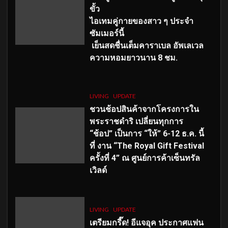
ขั้ว
ไอเทมคู่กายของสาว ๆ ประจำ
ซัมเมอร์นี้
เย็นสดชื่นเต็มคาราเบล อัพเลเวล
ความหอมยาวนาน
8
ชม.
LIVING
UPDATE
ชวนช้อปสินค้าจากโครงการใน
พระราชดำริ เปลี่ยนทุกการ
“ช้อป” เป็นการ “ให้” 6-12 ธ.ค. นี้
ที่ งาน “The Royal Gift Festival
ครั้งที่ 4” ณ ศูนย์การค้าเซ็นทรัล
เวิลด์
LIVING
UPDATE
เตรียมกรี๊ด! อีแจอุค ประกาศแฟน