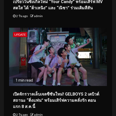
เปรี้ยวในซิงเกิลใหม่ “Your Candy” พร้อมเสิร์ฟ MV
สดใส ได้ “ต้าเหนิง” และ “ณิชา” ร่วมเติมสีสัน
2 วัน ago
admin
UPDATE
1 min read
เปิดจักรวาลเล็บเจลซีซันใหม่! GELBOYS 2 เดบิวต์
สถานะ “ติ่งแฟน” พร้อมเสิร์ฟความคลั่งรัก ตอน
แรก 8 ส.ค.นี้
2 วัน ago
admin