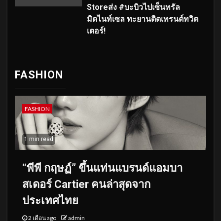
Storeส่ง #บะบิวไปเซ็นทรัล
มิดไนท์เซล ทะยานติดเทรนด์ทวิต
เตอร์!
FASHION
FASHION
1 min read
“พีพี กฤษฏ์” ขึ้นแท่นแบรนด์แอมบา
สเดอร์ Cartier คนล่าสุดจาก
ประเทศไทย
2 เดือน ago
admin