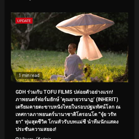
UPDATE
1 min read
GDH ร่วมกับ TOFU FILMS ปล่อยตัวอย่างแรก!
ภาพยนตร์ฟอร์มยักษ์ ‘คุณยายวรนาฏ’ (INHERIT)
เตรียมคายตะขาบหนังไทยในรอบปฐมทัศน์โลก ณ
เทศกาลภาพยนตร์นานาชาติโตรอนโต “จุ๋ย วรัท
ยา” ทุ่มสุดชีวิต โกนหัวรับบทแม่ชี นำทีมนักแสดง
ประชันความสยอง!
2 วัน ago
admin