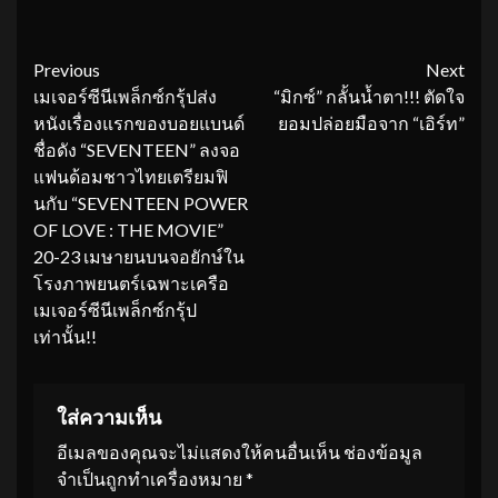
Continue
Previous
Next
เมเจอร์ซีนีเพล็กซ์กรุ้ปส่ง
“มิกซ์” กลั้นน้ำตา!!! ตัดใจ
Reading
หนังเรื่องแรกของบอยแบนด์
ยอมปล่อยมือจาก “เอิร์ท”
ชื่อดัง “SEVENTEEN” ลงจอ
แฟนด้อมชาวไทยเตรียมฟิ
นกับ “SEVENTEEN POWER
OF LOVE : THE MOVIE”
20-23 เมษายนบนจอยักษ์ใน
โรงภาพยนตร์เฉพาะเครือ
เมเจอร์ซีนีเพล็กซ์กรุ้ป
เท่านั้น!!
ใส่ความเห็น
อีเมลของคุณจะไม่แสดงให้คนอื่นเห็น
ช่องข้อมูล
จำเป็นถูกทำเครื่องหมาย
*