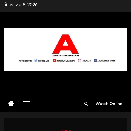
Skip
สิงหาคม 8, 2026
to
content
Primary
Watch Online
Menu
UPDATE