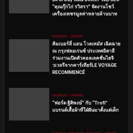
“คุณกุ๊กไก่ รวิสรา” จัดงานโชว์
เครื่องเพชรมูลค่าหลายล้านบาท
FASHION
UPDATE
คิมเบอร์ลี่ แอน โวลเทมัส เฉิดฉาย
ณ กรุงฟลอเรนซ์ ประเทศอิตาลี
ร่วมงานเปิดตัวคอลเลคชั่นไฮจิ
วเวลรีจากคาร์เทียร์LE VOYAGE
RECOMMENCÉ
FASHION
UPDATE
“ฟอร์ด ฐิติพงษ์” กับ “Trofi”
แบรนด์เสื้อผ้าที่ใฝ่ฝันมาตั้งแต่เด็ก