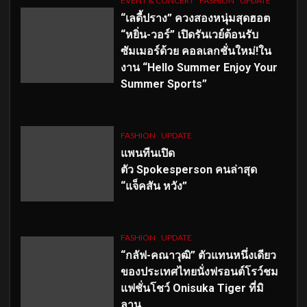
EVENT & CONCERT
FASHION
UPDATE
“เลดี้ปราง” ควงสองหนุ่มสุดฮอต
“หยิ่น-วอร์” เปิดรันเวย์ต้อนรับ
ซัมเมอร์ด้วย คอลเลกชั่นใหม่!ใน
งาน “Hello Summer Enjoy Your
Summer Sports”
FASHION
UPDATE
แพนทีนเปิด
ตัว
Spokesperson คนล่าสุด
“แจ็คสัน หวัง”
FASHION
UPDATE
“กลัฟ-คณาวุฒิ” ตัวแทนหนึ่งเดียว
ของประเทศไทยนั่งฟรอนต์โรว์ชม
แฟชั่นโชว์ Onisuka Tiger ที่มิ
ลาน