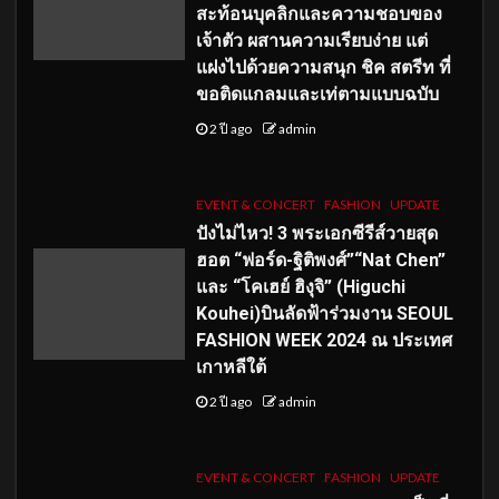
สะท้อนบุคลิกและความชอบของ
เจ้าตัว ผสานความเรียบง่าย แต่
แฝงไปด้วยความสนุก ชิค สตรีท ที่
ขอติดแกลมและเท่ตามแบบฉบับ
2 ปี ago
admin
EVENT & CONCERT
FASHION
UPDATE
ปังไม่ไหว! 3 พระเอกซีรีส์วายสุด
ฮอต “ฟอร์ด-ฐิติพงศ์”“Nat Chen”
และ “โคเฮย์ ฮิงุจิ” (Higuchi
Kouhei)บินลัดฟ้าร่วมงาน SEOUL
FASHION WEEK 2024 ณ ประเทศ
เกาหลีใต้
2 ปี ago
admin
EVENT & CONCERT
FASHION
UPDATE