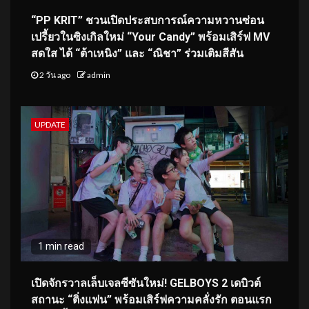
“PP KRIT” ชวนเปิดประสบการณ์ความหวานซ่อน
เปรี้ยวในซิงเกิลใหม่ “Your Candy” พร้อมเสิร์ฟ MV
สดใส ได้ “ต้าเหนิง” และ “ณิชา” ร่วมเติมสีสัน
2 วัน ago
admin
UPDATE
1 min read
เปิดจักรวาลเล็บเจลซีซันใหม่! GELBOYS 2 เดบิวต์
สถานะ “ติ่งแฟน” พร้อมเสิร์ฟความคลั่งรัก ตอนแรก