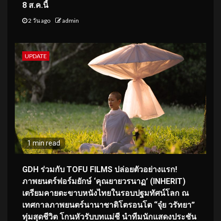
8 ส.ค.นี้
2 วัน ago
admin
UPDATE
1 min read
GDH ร่วมกับ TOFU FILMS ปล่อยตัวอย่างแรก!
ภาพยนตร์ฟอร์มยักษ์ ‘คุณยายวรนาฏ’ (INHERIT)
เตรียมคายตะขาบหนังไทยในรอบปฐมทัศน์โลก ณ
เทศกาลภาพยนตร์นานาชาติโตรอนโต “จุ๋ย วรัทยา”
ทุ่มสุดชีวิต โกนหัวรับบทแม่ชี นำทีมนักแสดงประชัน