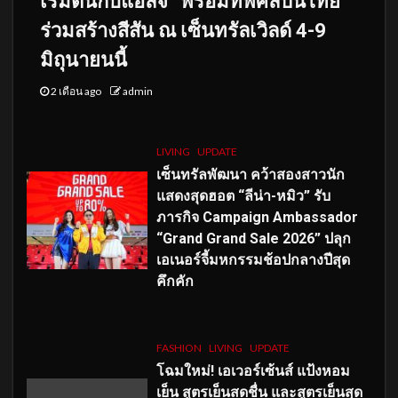
เริ่มต้นกับแอลจี” พร้อมทัพศิลปินไทย
ร่วมสร้างสีสัน ณ เซ็นทรัลเวิลด์ 4-9
มิถุนายนนี้
2 เดือน ago
admin
LIVING
UPDATE
เซ็นทรัลพัฒนา คว้าสองสาวนัก
แสดงสุดฮอต “ลีน่า-หมิว” รับ
ภารกิจ Campaign Ambassador
“Grand Grand Sale 2026” ปลุก
เอเนอร์จี้มหกรรมช้อปกลางปีสุด
คึกคัก
FASHION
LIVING
UPDATE
โฉมใหม่
! เอเวอร์เซ้นส์ แป้งหอม
เย็น สูตรเย็นสดชื่น และสูตรเย็นสุด