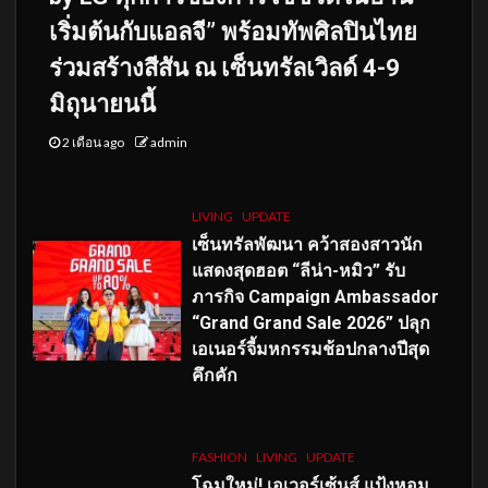
เริ่มต้นกับแอลจี” พร้อมทัพศิลปินไทย
ร่วมสร้างสีสัน ณ เซ็นทรัลเวิลด์ 4-9
มิถุนายนนี้
2 เดือน ago
admin
LIVING
UPDATE
เซ็นทรัลพัฒนา คว้าสองสาวนัก
แสดงสุดฮอต “ลีน่า-หมิว” รับ
ภารกิจ Campaign Ambassador
“Grand Grand Sale 2026” ปลุก
เอเนอร์จี้มหกรรมช้อปกลางปีสุด
คึกคัก
FASHION
LIVING
UPDATE
โฉมใหม่
! เอเวอร์เซ้นส์ แป้งหอม