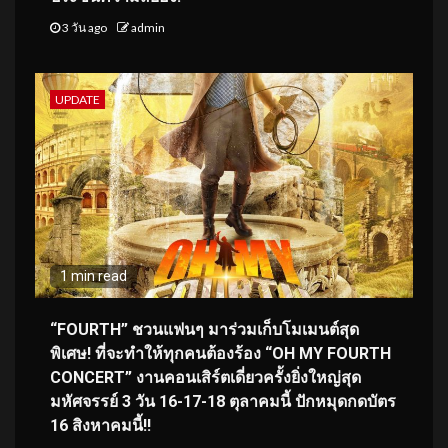
3 วัน ago
admin
UPDATE
1 min read
“FOURTH” ชวนแฟนๆ มาร่วมเก็บโมเมนต์สุด
พิเศษ! ที่จะทำให้ทุกคนต้องร้อง “OH MY FOURTH
CONCERT” งานคอนเสิร์ตเดี่ยวครั้งยิ่งใหญ่สุด
มหัศจรรย์ 3 วัน 16-17-18 ตุลาคมนี้ ปักหมุดกดบัตร
16 สิงหาคมนี้!!