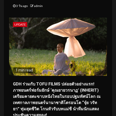
3 วัน ago
admin
UPDATE
1 min read
GDH ร่วมกับ TOFU FILMS ปล่อยตัวอย่างแรก!
ภาพยนตร์ฟอร์มยักษ์ ‘คุณยายวรนาฏ’ (INHERIT)
เตรียมคายตะขาบหนังไทยในรอบปฐมทัศน์โลก ณ
เทศกาลภาพยนตร์นานาชาติโตรอนโต “จุ๋ย วรัท
ยา” ทุ่มสุดชีวิต โกนหัวรับบทแม่ชี นำทีมนักแสดง
ประชันความสยอง!