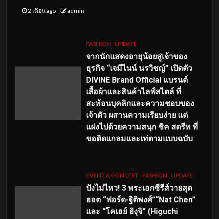
2 เดือน ago
admin
FASHION
UPDATE
จากนักแสดงอายุน้อยสู่เจ้าของ
ธุรกิจ “เจมีไนน์ นรวิชญ์” เปิดตัว
DIVINE Brand Official แบรนด์
เสื้อผ้าและสินค้าไลฟ์สไตล์ ที่
สะท้อนบุคลิกและความชอบของ
เจ้าตัว ผสานความเรียบง่าย แต่
แฝงไปด้วยความสนุก ชิค สตรีท ที่
ขอติดแกลมและเท่ตามแบบฉบับ
EVENT & CONCERT
FASHION
UPDATE
ปังไม่ไหว! 3 พระเอกซีรีส์วายสุด
ฮอต “ฟอร์ด-ฐิติพงศ์”“Nat Chen”
และ “โคเฮย์ ฮิงุจิ” (Higuchi