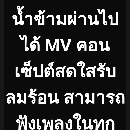
น้ำข้ามผ่านไป
ได้ MV คอน
เซ็ปต์สดใสรับ
ลมร้อน สามารถ
ฟังเพลงในทุก