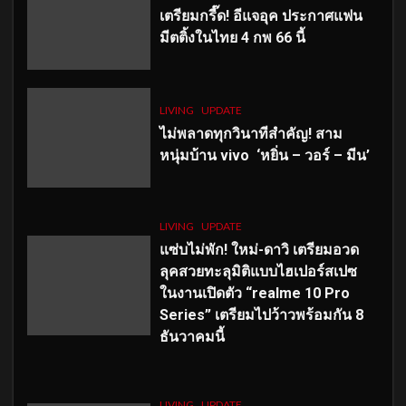
เตรียมกรี๊ด! อีแจอุค ประกาศแฟน
มีตติ้งในไทย 4 กพ 66 นี้
LIVING
UPDATE
ไม่พลาดทุกวินาทีสำคัญ
! สาม
หนุ่มบ้าน vivo ‘หยิ่น – วอร์ – มีน’
LIVING
UPDATE
แซ่บไม่พัก! ใหม่-ดาวิ เตรียมอวด
ลุคสวยทะลุมิติแบบไฮเปอร์สเปซ
ในงานเปิดตัว “realme 10 Pro
Series” เตรียมไปว้าวพร้อมกัน 8
ธันวาคมนี้
LIVING
UPDATE