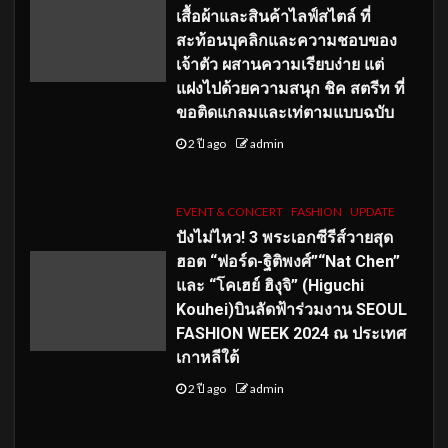
เสื้อผ้าและสินค้าไลฟ์สไตล์ ที่
สะท้อนบุคลิกและความชอบของ
เจ้าตัว ผสานความเรียบง่าย แต่
แฝงไปด้วยความสนุก ชิค สตรีท ที่
ขอติดแกลมและเท่ตามแบบฉบับ
2 ปี ago
admin
EVENT & CONCERT
FASHION
UPDATE
ปังไม่ไหว! 3 พระเอกซีรีส์วายสุด
ฮอต “ฟอร์ด-ฐิติพงศ์”“Nat Chen”
และ “โคเฮย์ ฮิงุจิ” (Higuchi
Kouhei)บินลัดฟ้าร่วมงาน SEOUL
FASHION WEEK 2024 ณ ประเทศ
เกาหลีใต้
2 ปี ago
admin