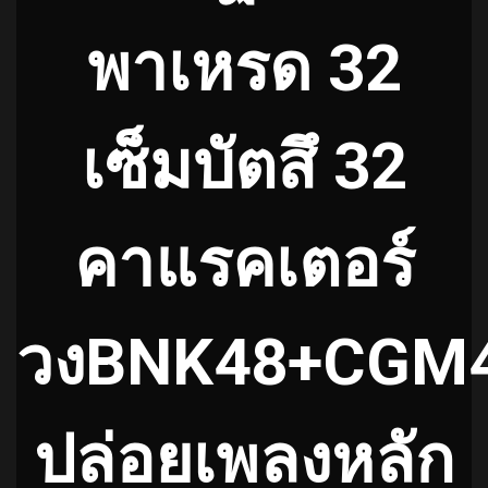
พาเหรด 32
เซ็มบัตสึ 32
คาแรคเตอร์
วงBNK48+CGM
ปล่อยเพลงหลัก