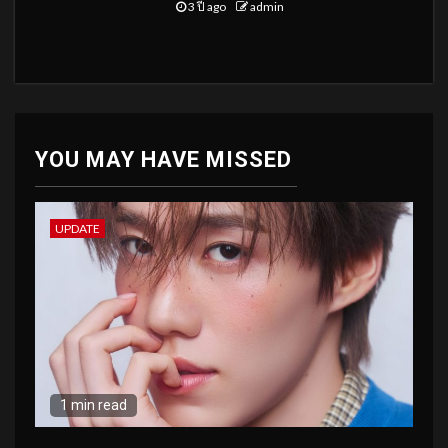
3 ปี ago
admin
YOU MAY HAVE MISSED
UPDATE
1 min read