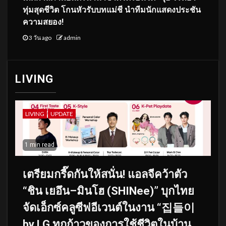
ทุ่มสุดชีวิต โกนหัวรับบทแม่ชี นำทีมนักแสดงประชัน
ความสยอง!
3 วัน ago
admin
LIVING
LIVING
UPDATE
1 min read
เตรียมกรี๊ดกันให้สนั่น! แอลจีคว้าตัว
“ชิน เยอึน–มินโฮ (SHINee)” บุกไทย
จัดเอ็กซ์คลูซีฟอีเวนต์ในงาน “집들이
by LG ทุกก้าวของการใช้ชีวิตในบ้าน