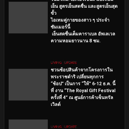
เย็น สูตรเย็นสดชื่น และสูตรเย็นสุด
ขั้ว
ไอเทมคู่กายของสาว ๆ ประจำ
ซัมเมอร์นี้
เย็นสดชื่นเต็มคาราเบล อัพเลเวล
ความหอมยาวนาน
8
ชม.
LIVING
UPDATE
ชวนช้อปสินค้าจากโครงการใน
พระราชดำริ เปลี่ยนทุกการ
“ช้อป” เป็นการ “ให้” 6-12 ธ.ค. นี้
ที่ งาน “The Royal Gift Festival
ครั้งที่ 4” ณ ศูนย์การค้าเซ็นทรัล
เวิลด์
LIVING
UPDATE