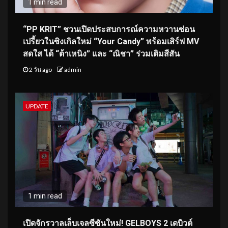
1 min read
“PP KRIT” ชวนเปิดประสบการณ์ความหวานซ่อน
เปรี้ยวในซิงเกิลใหม่ “Your Candy” พร้อมเสิร์ฟ MV
สดใส ได้ “ต้าเหนิง” และ “ณิชา” ร่วมเติมสีสัน
2 วัน ago
admin
UPDATE
1 min read
เปิดจักรวาลเล็บเจลซีซันใหม่! GELBOYS 2 เดบิวต์