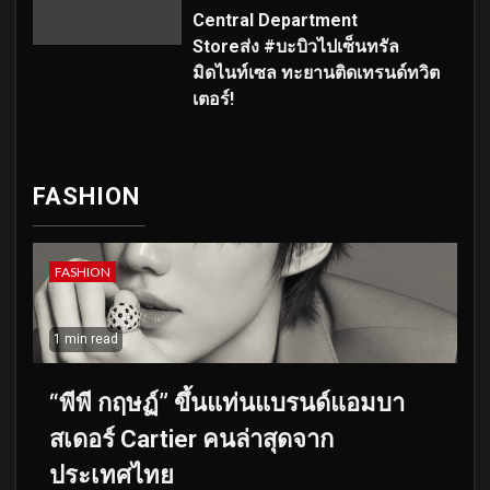
Central Department
Storeส่ง #บะบิวไปเซ็นทรัล
มิดไนท์เซล ทะยานติดเทรนด์ทวิต
เตอร์!
FASHION
FASHION
1 min read
“พีพี กฤษฏ์” ขึ้นแท่นแบรนด์แอมบา
สเดอร์ Cartier คนล่าสุดจาก
ประเทศไทย