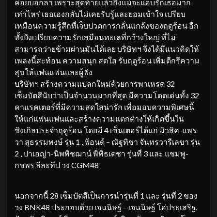
ค่อยบอกลา เพราะสุดท้ายแล้วถึงแม้จะแอบรักเธอมาก
เท่าไหร่ เธอเองกลับไม่เคยรับรู้และยอมเข้าใจ เปรียบ
เหมือนความรู้สึกที่เจ็บปวดการกลั่นแกล้งของฤดูร้อน อีก
ทั้งยังเปรียบความรักเสมือนทะเลที่กว้างใหญ่ ที่ไม่
สามารถว่ายข้ามผ่านมันได้เลย บริษัทฯ จึงได้มีแนวคิดให้
เพลงนี้สะท้อน ความสนุก สดใส รับฤดูร้อน เพิ่มดีกรีความ
สุขให้แฟนแฟนและผู้ฟัง
บริษัทฯ สร้างความแปลกใหม่ด้วยการพาเหรด 32
เซ็มบัตสึนับว่าเป็นจำนวนมากที่สุด มีความโดดเด่นทั้ง 32
คาแรคเตอร์ที่มีความสดใสน่ารัก เพื่อมอบความพิเศษนี้
ให้แก่แฟนแฟนและสร้างความแตกต่างให้เกิดขึ้นใน
ซิงเกิลประจำฤดูร้อน โดยมี 4 เซ็นเตอร์ได้แก่ มิวสิค-แพร
วา สุธรรมพงษ์ รุ่น 1 , ฟ้อนด์ – ณัฐทิชา จันทรวารีเลขา รุ่น
2 , ปาเอญ่า-นิพพิชฌาน์ พิพิธเดชา รุ่นที่ 3 และ แชมพู-
กชพร ลีละทีป วง CGM48
นอกจากนี้ 28 เซ็มบัตสึเป็นการนำรุ่นที่ 1 และ รุ่นที่ 2 ของ
วง BNK48 ประกอบด้วย เจนนิษฐ์ – เจนนิษฐ์ โอ่ประเสริฐ,