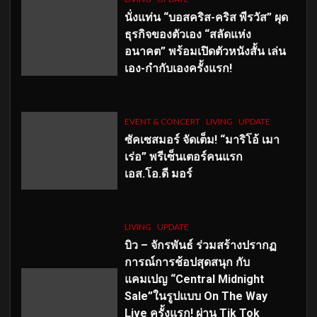
นั่งแท่น “บอสคริส-คริส พีรวัส” ผุด
ธุรกิจของตัวเอง “สลัดแห่ง
อนาคต” พร้อมเปิดตัวหนังสั้น เล่น
เอง-กำกับเองครั้งแรก!
EVENT & CONCERT
LIVING
UPDATE
ซัคเซสมอร์ จัดเต็ม
!
“มาริโอ้ เมา
เร่อ” พรีเซ็นเตอร์คนแรก
เอส
.โอ.ดี มอร์
LIVING
UPDATE
บิว – จักรพันธ์ ร่วมสร้างปรากฏ
การณ์การช้อปสุดสนุก กับ
แคมเปญ “Central Midnight
Sale”ในรูปแบบ On The Way
Live ครั้งแรก! ผ่าน Tik Tok