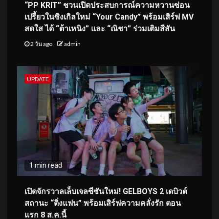
“PP KRIT” ชวนเปิดประสบการณ์ความหวานซ่อน
เปรี้ยวในซิงเกิลใหม่ “Your Candy” พร้อมเสิร์ฟ MV
สดใส ได้ “ต้าเหนิง” และ “ณิชา” ร่วมเติมสีสัน
2 วัน ago
admin
UPDATE
1 min read
เปิดจักรวาลเล็บเจลซีซันใหม่! GELBOYS 2 เดบิวต์
สถานะ “ติ่งแฟน” พร้อมเสิร์ฟความคลั่งรัก ตอน
แรก 8 ส.ค.นี้