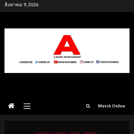
Skip
สิงหาคม 9, 2026
to
content
Primary
Watch Online
Menu
EVENT & CONCERT
MUSIC
UPDATE