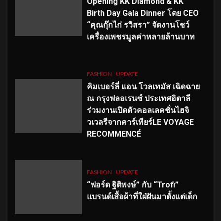
Opening KK Diamond & KK
Birth Day Gala Dinner โดย CEO
“คุณกุ๊กไก่ รวิสรา” จัดงานโชว์
เครื่องเพชรมูลค่าหลายล้านบาท
FASHION
UPDATE
คิมเบอร์ลี่ แอน โวลเทมัส เฉิดฉาย
ณ กรุงฟลอเรนซ์ ประเทศอิตาลี
ร่วมงานเปิดตัวคอลเลคชั่นไฮจิ
วเวลรีจากคาร์เทียร์LE VOYAGE
RECOMMENCÉ
FASHION
UPDATE
“ฟอร์ด ฐิติพงษ์” กับ “Trofi”
แบรนด์เสื้อผ้าที่ใฝ่ฝันมาตั้งแต่เด็ก