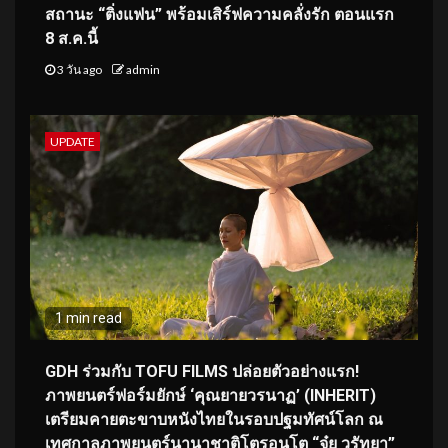
สถานะ “ติ่งแฟน” พร้อมเสิร์ฟความคลั่งรัก ตอนแรก
8 ส.ค.นี้
3 วัน ago
admin
UPDATE
1 min read
GDH ร่วมกับ TOFU FILMS ปล่อยตัวอย่างแรก!
ภาพยนตร์ฟอร์มยักษ์ ‘คุณยายวรนาฏ’ (INHERIT)
เตรียมคายตะขาบหนังไทยในรอบปฐมทัศน์โลก ณ
เทศกาลภาพยนตร์นานาชาติโตรอนโต “จุ๋ย วรัทยา”