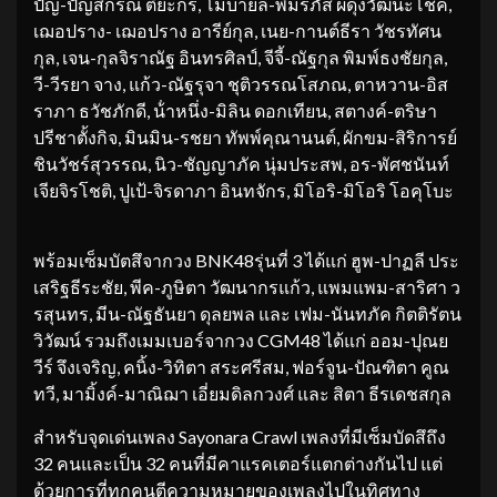
ปัญ-ปัญสิกรณ์ ติยะกร, โมบายล์-พิมรภัส ผดุงวัฒนะโชค,
เฌอปราง- เฌอปราง อารีย์กุล, เนย-กานต์ธีรา วัชรทัศน
กุล, เจน-กุลจิราณัฐ อินทรศิลป์, จีจี้-ณัฐกุล พิมพ์ธงชัยกุล,
วี-วีรยา จาง, แก้ว-ณัฐรุจา ชุติวรรณโสภณ, ตาหวาน-อิส
ราภา ธวัชภักดี, น้ําหนึ่ง-มิลิน ดอกเทียน, สตางค์-ตริษา
ปรีชาตั้งกิจ, มินมิน-รชยา ทัพพ์คุณานนต์, ผักขม-สิริการย์
ชินวัชร์สุวรรณ, นิว-ชัญญาภัค นุ่มประสพ, อร-พัศชนันท์
เจียจิรโชติ, ปูเป้-จิรดาภา อินทจักร, มิโอริ-มิโอริ โอคุโบะ
พร้อมเซ็มบัตสึจากวง BNK48รุ่นที่ 3 ได้แก่ ฮูพ-ปาฏลี ประ
เสริฐธีระชัย, พีค-ภูษิตา วัฒนากรแก้ว, แพมแพม-สาริศา ว
รสุนทร, มีน-ณัฐธันยา ดุลยพล และ เฟม-นันทภัค กิตติรัตน
วิวัฒน์ รวมถึงเมมเบอร์จากวง CGM48 ได้แก่ ออม-ปุณย
วีร์ จึงเจริญ, คนิ้ง-วิทิตา สระศรีสม, ฟอร์จูน-ปัณฑิตา คูณ
ทวี, มามิ้งค์-มาณิฌา เอี่ยมดิลกวงศ์ และ สิตา ธีรเดชสกุล
สำหรับจุดเด่นเพลง Sayonara Crawl เพลงที่มีเซ็มบัดสึถึง
32 คนและเป็น 32 คนที่มีคาแรคเตอร์แตกต่างกันไป แต่
ด้วยการที่ทุกคนตีความหมายของเพลงไปในทิศทาง