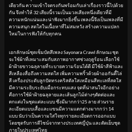
เดียวกัน ความเข้าใจตรงกันพร้อมกับเล่าเรื่องราวนี้ไปด้วย
กัน จึงทำให้ 32 เสียงนี้รวมเป็นมวลเสียงหนึ่งเดียวที่มี
ความหนักแน่นและน่าฟังมากยิ่งขึ้น เพลงนี้จึงเป็นเพลงที่มี
ความสนุก สดใสในเนื้อหาที่ไม่สมหวัง สร้างความแปลก
ใหม่ในการฟังให้กับทุกคน
เอกลักษณ์ชุดเซ็มบัตสึเพลง Sayonara Crawl ลักษณะชุด
จะใช้ผ้าที่เหมาะสมกับสภาพอากาศช่วงฤดูร้อน เลือกใช้
ผ้าฝ้ายขาวฉลุลายที่ระบายความร้อนได้ดี มีใช้ผ้าสีฟ้าและ
สีเหลืองสื่อถึงความสดใส เพิ่มความพริ้วด้วยผ้าออกันดี้ไล่
สี เครื่องประดับลูกปัดทรงคริสตัลใสเหมือนสีทะเลที่สดใส
มีความระยิบระยับเมื่อกระทบแสง จุดที่น่าสนใจอีกอย่าง
คือการใช้ผ้าฝ้ายฉลุลายและเส้นลูกไม้ต่างๆตัดต่อและ
ตกแต่งในชุดแต่ละแบบ ซึ่งมีมากกว่า25 ลาย ส่วนราย
ละเอียดแบบเสื้อและแขนมีความแตกต่างมากกว่า 14
แบบ นับว่าเป็นความใส่ใจทุกรายละเอียดการออกแบบ
โดยชุดรับการดีไซน์จากทางประเทศญี่ปุ่น และตัดเย็บชุด
ภายในประเทศไทย