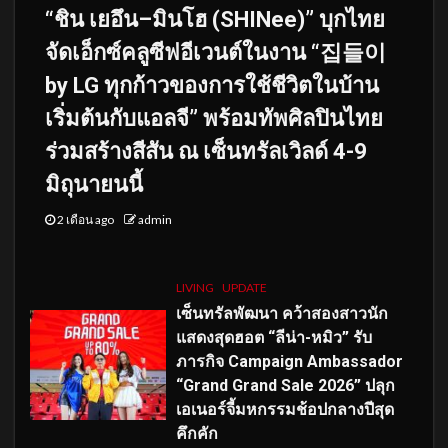
“ชิน เยอึน–มินโฮ (SHINee)” บุกไทย
จัดเอ็กซ์คลูซีฟอีเวนต์ในงาน “집들이
by LG ทุกก้าวของการใช้ชีวิตในบ้าน
เริ่มต้นกับแอลจี” พร้อมทัพศิลปินไทย
ร่วมสร้างสีสัน ณ เซ็นทรัลเวิลด์ 4-9
มิถุนายนนี้
2 เดือน ago
admin
LIVING
UPDATE
เซ็นทรัลพัฒนา คว้าสองสาวนัก
แสดงสุดฮอต “ลีน่า-หมิว” รับ
ภารกิจ Campaign Ambassador
“Grand Grand Sale 2026” ปลุก
เอเนอร์จี้มหกรรมช้อปกลางปีสุด
คึกคัก