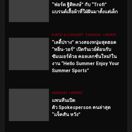
“ฟอร์ด ฐิติพงษ์” กับ “Trofi”
แบรนด์เสื้อผ้าที่ใฝ่ฝันมาตั้งแต่เด็ก
EVENT & CONCERT
FASHION
UPDATE
“เลดี้ปราง” ควงสองหนุ่มสุดฮอต
“หยิ่น-วอร์” เปิดรันเวย์ต้อนรับ
ซัมเมอร์ด้วย คอลเลกชั่นใหม่!ใน
งาน “Hello Summer Enjoy Your
Summer Sports”
FASHION
UPDATE
แพนทีนเปิด
ตัว
Spokesperson คนล่าสุด
“แจ็คสัน หวัง”