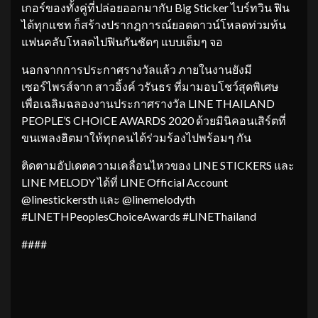
เกอร์ของทั้งคู่ที่ปล่อยออกมากับ Big Sticker ไบร์ทวิน ฟิน
ได้ทุกแชท ก็สร้างปรากฎการณ์ยอดดาวน์โหลดท่วมท้น
แฟนคลับโหลดไปฟินกันชัดๆ แบบเต็มๆ จอ
นอกจากการประกาศรางวัลแล้ว ภายในงานยังมี
เซอร์ไพรส์จาก สาวอิ้งค์ วรันธร ที่มามอบโชว์สุดพิเศษ
เพื่อเฉลิมฉลองงานประกาศรางวัล LINE THAILAND
PEOPLE’S CHOICE AWARDS 2020 ด้วยมินิคอนเสิร์ตที่
ขนเพลงฮิตมาให้ทุกคนได้ร่วมร้องไปพร้อมๆ กัน
ติดตามอัปเดตความเคลื่อนไหวของ LINE STICKERS และ
LINE MELODY ได้ที่ LINE Official Account
@linestickersth และ @linemelodyth
#LINETHPeoplesChoiceAwards #LINEThailand
####