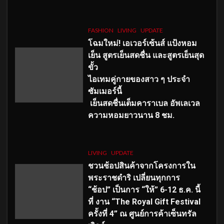
FASHION
LIVING
UPDATE
โฉมใหม่
! เอเวอร์เซ้นส์ แป้งหอม
เย็น สูตรเย็นสดชื่น และสูตรเย็นสุด
ขั้ว
ไอเทมคู่กายของสาว ๆ ประจำ
ซัมเมอร์นี้
เย็นสดชื่นเต็มคาราเบล อัพเลเวล
ความหอมยาวนาน
8
ชม.
LIVING
UPDATE
ชวนช้อปสินค้าจากโครงการใน
พระราชดำริ เปลี่ยนทุกการ
“ช้อป” เป็นการ “ให้” 6-12 ธ.ค. นี้
ที่ งาน “The Royal Gift Festival
ครั้งที่ 4” ณ ศูนย์การค้าเซ็นทรัล