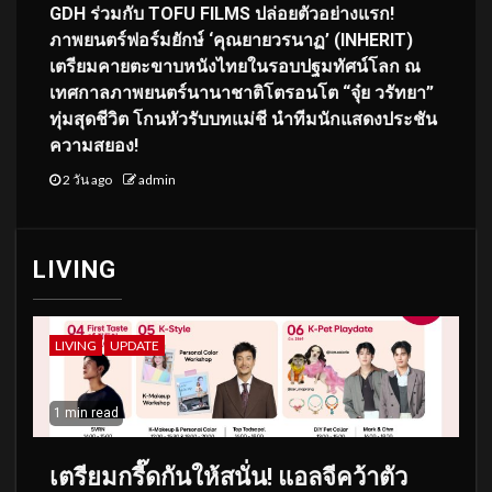
GDH ร่วมกับ TOFU FILMS ปล่อยตัวอย่างแรก!
ภาพยนตร์ฟอร์มยักษ์ ‘คุณยายวรนาฏ’ (INHERIT)
เตรียมคายตะขาบหนังไทยในรอบปฐมทัศน์โลก ณ
เทศกาลภาพยนตร์นานาชาติโตรอนโต “จุ๋ย วรัทยา”
ทุ่มสุดชีวิต โกนหัวรับบทแม่ชี นำทีมนักแสดงประชัน
ความสยอง!
2 วัน ago
admin
LIVING
LIVING
UPDATE
1 min read
เตรียมกรี๊ดกันให้สนั่น! แอลจีคว้าตัว