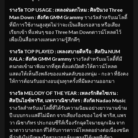
รางวัล TOP USAGE : เพลงฝนตกไหม : ศิลปินวง Three
Man Down : สังกัด GMM Grammy
รางวัลสำหรับเมโลดี้
ที่มีการใช้งานสูงสุดไม่ว่าจะเป็นเสียงรอสาย หรือเสียง
เรียกเข้า ที่แฟนๆ ของ Three Man Downดาวน์โหลดไว้
เพื่อเป็นสื่อกลางแทนความรู้สึกดีๆ
รางวัล TOP PLAYED : เพลงสบายดีหรือ : ศิลปิน NUM
KALA : สังกัด GMM Grammy
รางวัลสำหรับเมโลดี้ที่มี
คนกดเข้ามาฟังมากที่สุด ตั้งแต่เปิดตัวให้ดาวน์โหลด
แสดงให้เห็นถึงพลังของแฟนคลับของหนุ่ม – กะลา ที่ยังคง
ให้การต้อนรับอย่างอบอุ่นทุกครั้งที่มีผลงานออกมา
รางวัล MELODY OF THE YEAR : เพลงรักติดไซเรน :
ศิลปินไอซ์พาริส, แพรวาณิชาภัทร : สังกัด Nadao Music
รางวัลสำหรับเมโลดี้ที่ได้รับความนิยมอย่างยาวนานข้าม
ปี แบบกระแสดีไม่มีตก จากเสียงร้องของ ไอซ์ พาริส, แพร
วา ณิชาภัทร ประกอบซีรีส์เรื่องรักฉุดใจนายฉุกเฉิน จาก
นาดาว บางกอก ที่ได้รับการดาวน์โหลดอย่างต่อเนื่องชนิด
ที่ว่ายังไม่มีเพลงใดสามารถล้มแชมป์ได้เลยทีเดียว