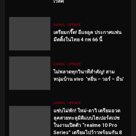
เวิลด์
LIVING
UPDATE
เตรียมกรี๊ด! อีแจอุค ประกาศแฟน
มีตติ้งในไทย 4 กพ 66 นี้
LIVING
UPDATE
ไม่พลาดทุกวินาทีสำคัญ
! สาม
หนุ่มบ้าน vivo ‘หยิ่น – วอร์ – มีน’
LIVING
UPDATE
แซ่บไม่พัก! ใหม่-ดาวิ เตรียมอวด
ลุคสวยทะลุมิติแบบไฮเปอร์สเปซ
ในงานเปิดตัว “realme 10 Pro
Series” เตรียมไปว้าวพร้อมกัน 8