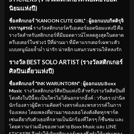
นิยมแห่งปี
)
ชื่อสติกเกอร์ “KANOON CUTE GIRL” : ผู้ออกแบบกิตติรุจิ
เรกานุสรณ์
รางวัลสติกเกอร์ครีเอเตอร์ยอดนิยมแห่งปี คือ
รางวัลสำหรับสติกเกอร์ที่มียอดดาวน์โหลดสูงสุดในตลาด
ครีเอเตอร์ในช่วง1 ปีที่ผ่านมา ที่มีคาแรกเตอร์เฉพาะตัว
แบบหนูน้อยจ้ำม่ำ น่ารัก น่าหยิก แสนกวนชวนให้หลงรัก
รางวัล
BEST SOLO ARTIST (
รางวัลสติกเกอร์
ศิลปินเดี่ยวแห่งปี
)
ชื่อสติกเกอร์ “INK WARUNTORN” : ผู้ออกแบบ Boxx
Music
รางวัลสติกเกอร์ศิลปินแห่งปี สำหรับรางวัลศิลปินที่
โด่งดังในปีนี้จะเป็นใครไม่ได้นอกจากอิ้งค์ : วรันธร เปานิล
นักร้องสาวผู้มีความคิดสร้างสรรค์และพรสวรรค์ในการ
ร้องเพลง โดยเพลงที่ผ่านมาของเธอโด่งดังติดทุกชาร์ต
เช่นเดียวกับตัวเธอที่กลายเป็นนักร้องที่ใครๆ ก็ชื่นชม และ
โดยความร่วมมือของทางค่าย Boxx Music และ LINE
STICKERS จึงทำให้เกิดสติกเกอร์เพลงซึ่งทำให้แฟนเพลง