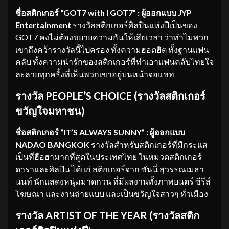
ชื่อสติกเกอร์ “GOT7 with I GOT7” : ผู้ออกแบบ JYP
Entertainment
รางวัลสติกเกอร์ศิลปินแห่งปีเป็นของ
GOT7 คงไม่ต้องขยายความกันให้เสียเวลา ว่าทำไมพวก
เขาถึงคว้ารางวัลนี้ไปครอง ทั้งความฮอตฮิต ทั้งฐานแฟน
คลับ ทั้งความน่ารักของสติกเกอร์ที่ทำเอาแฟนคลับไทยใจ
ละลายทุกครั้งที่เห็นพวกเขาอยู่บนหน้าจอแชท
รางวัล
PEOPLE’S CHOICE (
รางวัลสติกเกอร์
ขวัญใจมหาชน
)
ชื่อสติกเกอร์ “IT’S ALWAYS SUNNY” : ผู้ออกแบบ
NADAO BANGKOK
รางวัลสำหรับสติกเกอร์ที่มีกระแส
เป็นที่ฮือฮามากที่สุดในประเทศไทย ในหมวดสติกเกอร์
ดาราและศิลปิน ได้แก่ สติกเกอร์จาก ซันนี่ สุวรรณเมธา
นนท์ นักแสดงหนุ่มมาดกวน ที่มีผลงานทั้งภาพยนตร์ ซีรีส์
โฆษณา และงานถ่ายแบบ และเป็นขวัญใจสาวๆ ทั่วเมือง
รางวัล ARTIST OF THE YEAR (รางวัลสติก