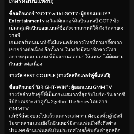
เกอร์ศิลปินแห่งปี
)
ชื่อสติกเกอร์ “GOT7 with I GOT7 : ผู้ออกแบบ JYP
Entertainment
รางวัลสติกเกอร์ศิลปินแห่งปี GOT7 ซึ่ง
เป็นกลุ่มศิลปินบอยแบนด์ชื่อดังจากเกาหลีใต้ สังกัดค่ายเจ
วายพี
เอนเตอร์เทนเมนท์ ซึ่งมีแฟนคลับชาวไทยที่ตามกรี๊ดพวก
เขาอย่างต่อเนื่อง อีกทั้งภายในวงยังมีสมาชิกชาวไทย
อย่างหนุ่มแบมแบม ที่มีผลงานออกมาให้แฟนๆ ได้ติดตาม
กันอย่างต่อเนื่อง
รางวัล BEST COUPLE (รางวัลสติกเกอร์คู่ซี้แห่งปี)
ชื่อสติกเกอร์ “BRIGHT-WIN” : ผู้ออกแบบ GMMTV
รางวัลสำหรับคู่ซี้ที่เป็นกระแสมากที่สุดกับไบร์ท-วิน จากซี
รี่ย์ดัง เพราะเราคู่กัน 2gether The Series โดยค่าย
GMMTV
แม้ซีรีส์จะจบลงไปแล้ว แต่กระแสความดังของทั้งคู่ก็ยังมี
ไม่ขาดสาย แถมยังโกอินเตอร์มีงานแฟนมีทติ้งถึงต่าง
ประเทศ ด้านแฟนคลับในประเทศไทยก็คับคั่ง ล่าสุดสติก