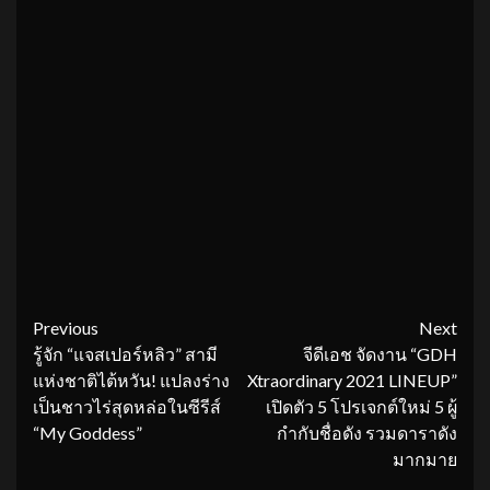
Continue
Previous
Next
รู้จัก “แจสเปอร์หลิว” สามี
จีดีเอช จัดงาน “GDH
Reading
แห่งชาติไต้หวัน! แปลงร่าง
Xtraordinary 2021 LINEUP”
เป็นชาวไร่สุดหล่อในซีรีส์
เปิดตัว 5 โปรเจกต์ใหม่ 5 ผู้
“My Goddess”
กำกับชื่อดัง รวมดาราดัง
มากมาย