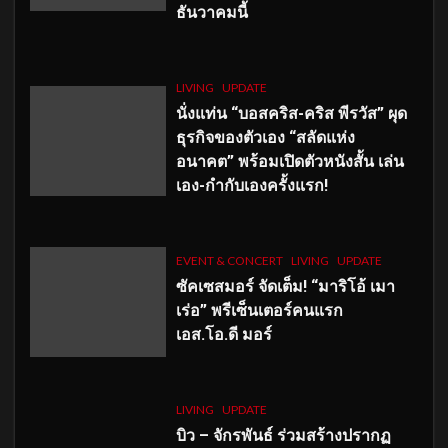
ธันวาคมนี้
LIVING
UPDATE
นั่งแท่น “บอสคริส-คริส พีรวัส” ผุด
ธุรกิจของตัวเอง “สลัดแห่ง
อนาคต” พร้อมเปิดตัวหนังสั้น เล่น
เอง-กำกับเองครั้งแรก!
EVENT & CONCERT
LIVING
UPDATE
ซัคเซสมอร์ จัดเต็ม
!
“มาริโอ้ เมา
เร่อ” พรีเซ็นเตอร์คนแรก
เอส
.โอ.ดี มอร์
LIVING
UPDATE
บิว – จักรพันธ์ ร่วมสร้างปรากฏ