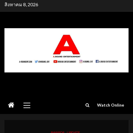
Skip
สิงหาคม 8, 2026
to
content
Primary
Watch Online
Menu
AWARDS
UPDATE