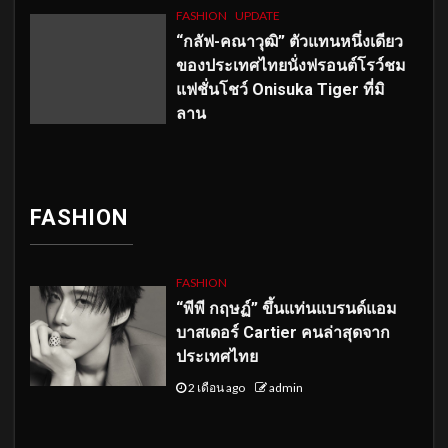
FASHION
UPDATE
“กลัฟ-คณาวุฒิ” ตัวแทนหนึ่งเดียว
ของประเทศไทยนั่งฟรอนต์โรว์ชม
แฟชั่นโชว์ Onisuka Tiger ที่มิ
ลาน
FASHION
FASHION
“พีพี กฤษฏ์” ขึ้นแท่นแบรนด์แอม
บาสเดอร์ Cartier คนล่าสุดจาก
ประเทศไทย
2 เดือน ago
admin