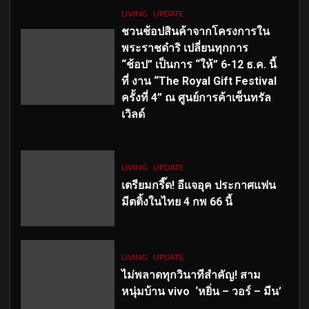
LIVING
UPDATE
ชวนช้อปสินค้าจากโครงการใน
พระราชดำริ เปลี่ยนทุกการ
“ช้อป” เป็นการ “ให้” 6-12 ธ.ค. นี้
ที่ งาน “The Royal Gift Festival
ครั้งที่ 4” ณ ศูนย์การค้าเซ็นทรัล
เวิลด์
LIVING
UPDATE
เตรียมกรี๊ด! อีแจอุค ประกาศแฟน
มีตติ้งในไทย 4 กพ 66 นี้
LIVING
UPDATE
ไม่พลาดทุกวินาทีสำคัญ
! สาม
หนุ่มบ้าน vivo ‘หยิ่น – วอร์ – มีน’