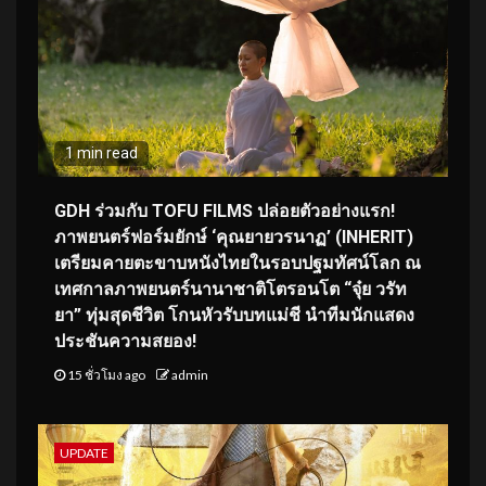
1 min read
GDH ร่วมกับ TOFU FILMS ปล่อยตัวอย่างแรก!
ภาพยนตร์ฟอร์มยักษ์ ‘คุณยายวรนาฏ’ (INHERIT)
เตรียมคายตะขาบหนังไทยในรอบปฐมทัศน์โลก ณ
เทศกาลภาพยนตร์นานาชาติโตรอนโต “จุ๋ย วรัท
ยา” ทุ่มสุดชีวิต โกนหัวรับบทแม่ชี นำทีมนักแสดง
ประชันความสยอง!
15 ชั่วโมง ago
admin
UPDATE