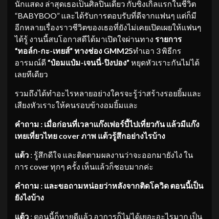
นักแสดง ล่าสุดเธอเป็นศิลปินเดี่ยว กับซิงเกิ้ลแรกในชีวิต
“BABYBOO” และได้รับการตอบรับที่ดีจากแฟนๆ แต่ก็มี
อีกหลายเรื่องราวชีวิตของเธอที่ยังไม่เคยเปิดเผยให้แฟนๆ
ได้รู้ งานนี้สบโอกาสดีได้มาเปิดใจผ่านทาง
รายการ
“ทอล์ก-กะ-เทยส์”
ทางช่อง
GMM25
ทำเอา 3 พิธีกร
อารมณ์ดี
“ป๋อมแป๋ม-เจนนี่-ปิงปอง”
หยุดหัวเราะกันไม่ได้
เลยทีเดียว
รวมถึงได้ทำอะไรหลายอย่างใครจะรู้ว่าสร้างรอยยิ้มและ
เสียงหัวเราะให้คนรอบข้างอมยิ้มและ
คำถาม
: เมื่อก่อนที่เวลา
แก๊งเฟอร์บี้
ไป
เที่ยวกัน แล้วมีแก๊ง
เทยเที่ยวไทย
cover ภาพ แต้วรู้สึกอย่างไรบ้าง
แต้ว
: รู้สึกดีใจ และติดตามผลงานว่าจะออกมายังไง ใน
การ cover ทุกๆ ครั้ง เห็นแล้วก็ชอบมากค่ะ
คำถาม
: และขอถามหน่อยว่าหลังจากติดโควิ
ด ตอนนี้เป็น
ยังไงบ้าง
แต้ว
: ตอนนี้ก็หายดีแล้ว อาการก็ไม่ได้เยอะอะไรมาก เป็น