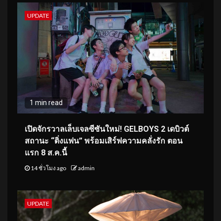
UPDATE
1 min read
เปิดจักรวาลเล็บเจลซีซันใหม่! GELBOYS 2 เดบิวต์
สถานะ “ติ่งแฟน” พร้อมเสิร์ฟความคลั่งรัก ตอน
แรก 8 ส.ค.นี้
14 ชั่วโมง ago
admin
UPDATE