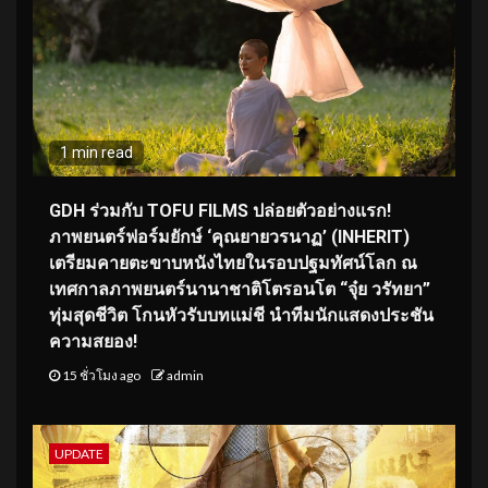
1 min read
GDH ร่วมกับ TOFU FILMS ปล่อยตัวอย่างแรก!
ภาพยนตร์ฟอร์มยักษ์ ‘คุณยายวรนาฏ’ (INHERIT)
เตรียมคายตะขาบหนังไทยในรอบปฐมทัศน์โลก ณ
เทศกาลภาพยนตร์นานาชาติโตรอนโต “จุ๋ย วรัทยา”
ทุ่มสุดชีวิต โกนหัวรับบทแม่ชี นำทีมนักแสดงประชัน
ความสยอง!
15 ชั่วโมง ago
admin
UPDATE