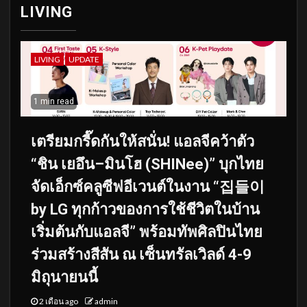
LIVING
LIVING
UPDATE
1 min read
เตรียมกรี๊ดกันให้สนั่น! แอลจีคว้าตัว
“ชิน เยอึน–มินโฮ (SHINee)” บุกไทย
จัดเอ็กซ์คลูซีฟอีเวนต์ในงาน “집들이
by LG ทุกก้าวของการใช้ชีวิตในบ้าน
เริ่มต้นกับแอลจี” พร้อมทัพศิลปินไทย
ร่วมสร้างสีสัน ณ เซ็นทรัลเวิลด์ 4-9
มิถุนายนนี้
2 เดือน ago
admin