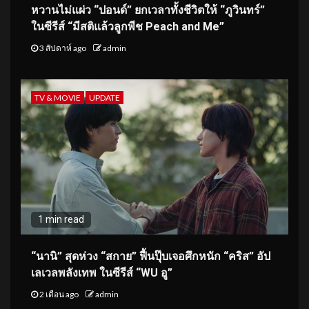
หวานไม่แผ่ว “ปอนด์” ยกเวลาทั้งชีวิตให้ “ภูวินทร์”
ในซีรีส์ “มีสติแล้วลูกพีช Peach and Me”
3 สัปดาห์ ago
admin
TV & MOVIE
UPDATE
1 min read
“นานิ” สุดห่วง “สกาย” ฟื้นปุ๊บเจอศึกหนัก “คริส” อัป
เลเวลพลังเทพ ในซีรีส์ “WU อู”
2 เดือน ago
admin