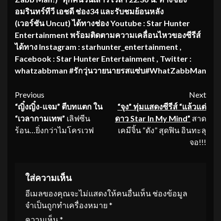
อมรินทร์ทีวี เอชดี ช่อง
34
และรับชมย้อนหลัง
(เวอร์ชัน
Uncut)
ได้ทางช่อง
Youtube : Star Hunter
Entertainment
พร้อมติดตามความเคลื่อนไหวของซี
รีส์
ได้ทาง
Instagram : starhunter_entertainment ,
Facebook : Star Hunter Entertainment , Twitter :
whatzabbman
#
รักวุ่นวายนายรสแซ่บ
#WhatZabbMan
Continue
Previous
Next
“ญิ๋งญิ๋ง
-แจม” ตีบทแตก ใน
“จุง” ทุ่มแสดงซีรีส์ “แล้วแต่
Reading
“เวลากามเทพ”
เลิฟซีน
ดาว
Star In My Mind”
สาด
ร้อน…ยิ่งกว่าไมโครเวฟ
เคมีจิ้น “ดัง” สุดฟิน อินทะลุ
จอ!!!
ใส่ความเห็น
อีเมลของคุณจะไม่แสดงให้คนอื่นเห็น
ช่องข้อมูล
จำเป็นถูกทำเครื่องหมาย
*
ความเห็น
*