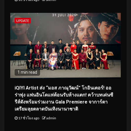
UPDATE
1 min read
iQIYI Artist ส่ง “มอส ภาณุวัฒน์” โกอินเตอร์! ออ
ร่าพุ่ง แฟนอินโดแห่ต้อนรับห้างแตก! คว้าบทเด่นซี
รีส์ดังพร้อมร่วมงาน Gala Premiere จาการ์ตา
เตรียมลุยตลาดบันเทิงนานาชาติ
17 ชั่วโมง ago
admin