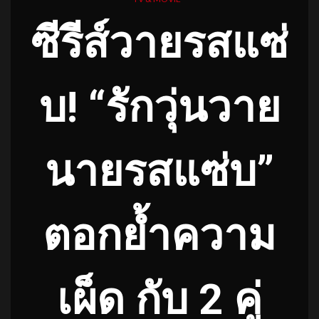
ซีรีส์วายรสแซ่
บ
! “รักวุ่นวาย
นายรสแซ่บ”
ตอกย้ำความ
เผ็ด กับ 2 คู่