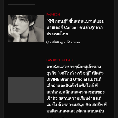
FASHION
“พีพี กฤษฏ์” ขึ้นแท่นแบรนด์แอม
บาสเดอร์ Cartier คนล่าสุดจาก
ประเทศไทย
2 เดือน ago
admin
FASHION
UPDATE
จากนักแสดงอายุน้อยสู่เจ้าของ
ธุรกิจ “เจมีไนน์ นรวิชญ์” เปิดตัว
DIVINE Brand Official แบรนด์
เสื้อผ้าและสินค้าไลฟ์สไตล์ ที่
สะท้อนบุคลิกและความชอบของ
เจ้าตัว ผสานความเรียบง่าย แต่
แฝงไปด้วยความสนุก ชิค สตรีท ที่
ขอติดแกลมและเท่ตามแบบฉบับ