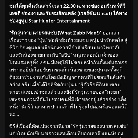
ชมได้ทุกคืนวันเสาร์ เวลา
22.30 น. ทางช่อง อมรินทร์ทีวี
เอชดี ช่อง34 และรับชมย้อนหลัง (เวอร์ชัน
Uncut)
ได้ทาง
ช่องยูทูป
Star Hunter Entertainment
“รักวุ่นวาย นายรสแซ่บ (What Zabb Man!)”
บอกเล่า
เรื่องราวของ “ปุ่น” พ่อค้าส้มตำรสแซ่บ หนุ่มน่ารักสดใส สู้
ชีวิต ต้องดูแลส่งเสียน้องชายที่กำลังเรียนมหาวิทยาลัย
และรักน้องชายมาก กับ “อธิป” หนุ่มหล่อเข้ม เจ้าของ
โรงแรมหรูทั้ง 2 คน มีเหตุให้ไม่ชอบหน้ากันตั้งแต่แรกเจอ
เพราะอธิปเกือบขับรถชนเก้า น้องชายของปุ่น แต่ทั้งคู่ก็
ต้องมาร่วมงานกันโดยบังเอิญ จากคนที่ไม่ชอบกินส้มตำ
อย่าง อธิป เมื่อได้ใกล้ชิดกับ ปุ่น มารู้ตัวอีกทีก็หลงชอบ
นายรสแซ่บเข้าซะแล้ว และยังมีรักวุ่นวายของ “มะยม”
เชฟจอมกวนที่ดันไปชอบคนที่มีเจ้าของอยู่แล้วอย่าง “เต็ง
หนึ่ง” นักรีวิวอาหารปากกล้า ที่ไม่รู้จะไปต่อหรือพอแค่นี้ดี
นะ…
ซีรีส์เรื่องนี้ดัดแปลงจากนิยาย “รักวุ่นวายของนายรสแซ่บ”
แต่งโดยนักเขียน พราวแสงเดือน ที่บอกเล่าถึงเสน่ห์ของ