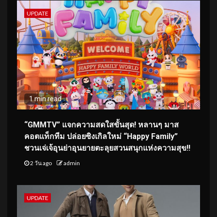
UPDATE
1 min read
“GMMTV” แจกความสดใสขั้นสุด! หลานๆ มาส
คอตแท็กทีม ปล่อยซิงเกิลใหม่ “Happy Family”
ชวนเจ่เจ้อุนย่าอุนยายตะลุยสวนสนุกแห่งความสุข!!
2 วัน ago
admin
UPDATE