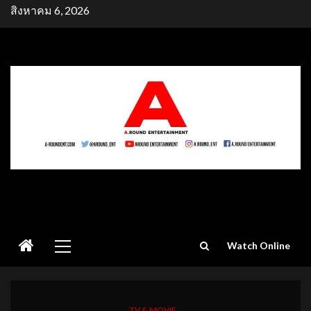
Skip
สิงหาคม 6, 2026
to
content
Primary
Watch Online
Menu
TV & MOVIE