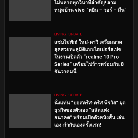
ไม่พลาดทุกวินาทีสำคัญ
! สาม
หนุ่มบ้าน vivo ‘หยิ่น – วอร์ – มีน’
LIVING
UPDATE
แซ่บไม่พัก! ใหม่-ดาวิ เตรียมอวด
ลุคสวยทะลุมิติแบบไฮเปอร์สเปซ
ในงานเปิดตัว “realme 10 Pro
Series” เตรียมไปว้าวพร้อมกัน 8
ธันวาคมนี้
LIVING
UPDATE
นั่งแท่น “บอสคริส-คริส พีรวัส” ผุด
ธุรกิจของตัวเอง “สลัดแห่ง
อนาคต” พร้อมเปิดตัวหนังสั้น เล่น
เอง-กำกับเองครั้งแรก!