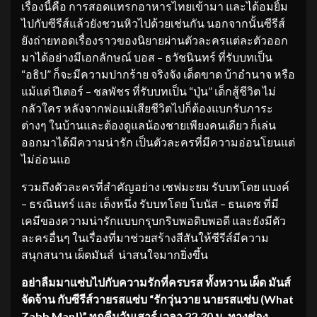
เรื่องนี้คือ การสอดแทรกอาหารไทยเข้ามา และได้อมยิ้ม
ไปกับซีรีส์แล้วยังชวนหิวไปด้วยเช่นกัน นอกจากนั้นซีรีส์
ยังถ่ายทอดเรื่องราวของนิยายผ่านตัวละครแต่ละตัวออก
มาได้อย่างมีเอกลักษณ์ บอส – ธวัชนินทร์ ที่รับบทเป็น
“อธิป” ก็จะมีความปากร้าย จริงจัง เด็ดขาด บ้าอำนาจ หรือ
แม้แต่ ปีเตอร์ – ชลพัชร ที่รับบทเป็น “ปุ่น” เด็กสู้ชีวิต ไม่
กลัวใคร หลังจากพ่อแม่เสียชีวิตไปก็ต้องแบกรับภาระ
ต่างๆ ในบ้านและต้องดูแลน้องชายเพียงคนเดียว ก็เล่น
ออกมาได้มีความน่ารัก เป็นตัวละครที่มีความอ่อนโยนแต่
ไม่อ่อนแอ
รวมถึงตัวละครที่สำคัญอย่าง เชฟมะยม รับบทโดย แบงค์
– ธรณินทร์ และ เต็งหนึ่ง รับบทโดย โบนัส – ธนเดช ที่มี
เคมีของความน่ารักแบบกรุบกริบพอดิบพอดี และยังมีตัว
ละครอื่นๆ ในเรื่องที่มาช่วยสร้างสีสันให้ซีรีส์มีความ
สนุกสนาน เผ็ดมันส์ น่าสนใจมากยิ่งขึ้น
อย่าลืมมาแซ่บไปกับความรักที่
ครบรส ทั้งหวาน เผ็ด มันส์
จัดจ้าน กับซีรีส์วายรสแซ่บ “รักวุ่นวาย นายรสแซ่บ (
What
Zabb Man!)”
ทุกคืนวันเสาร์ เวลา
22.30
น. ทางช่อง