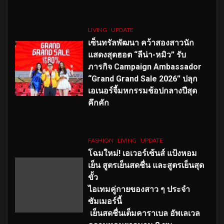
LIVING
UPDATE
เซ็นทรัลพัฒนา คว้าสองสาวนัก
แสดงสุดฮอต “ลีน่า-หมิว” รับ
ภารกิจ Campaign Ambassador
“Grand Grand Sale 2026” ปลุก
เอเนอร์จี้มหกรรมช้อปกลางปีสุด
คึกคัก
FASHION
LIVING
UPDATE
โฉมใหม่
! เอเวอร์เซ้นส์ แป้งหอม
เย็น สูตรเย็นสดชื่น และสูตรเย็นสุด
ขั้ว
ไอเทมคู่กายของสาว ๆ ประจำ
ซัมเมอร์นี้
เย็นสดชื่นเต็มคาราเบล อัพเลเวล