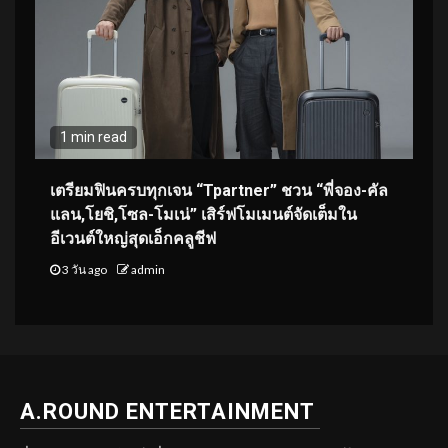
1 min read
เตรียมฟินครบทุกเจน “Tpartner” ชวน “พี่จอง-คัล
แลน,โยชิ,โซล-โมเน่” เสิร์ฟโมเมนต์จัดเต็มใน
อีเวนต์ใหญ่สุดเอ็กคลูชีฟ
3 วัน ago
admin
A.ROUND ENTERTAINMENT