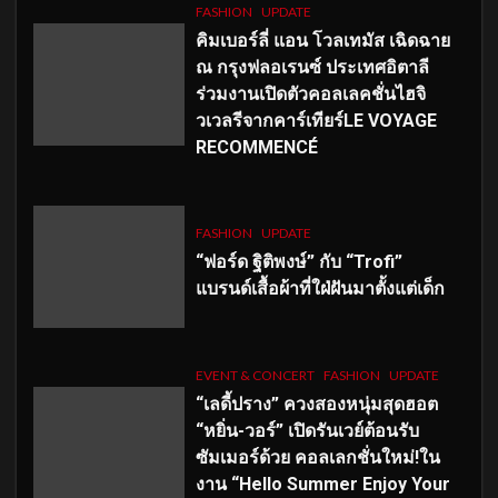
FASHION
UPDATE
คิมเบอร์ลี่ แอน โวลเทมัส เฉิดฉาย
ณ กรุงฟลอเรนซ์ ประเทศอิตาลี
ร่วมงานเปิดตัวคอลเลคชั่นไฮจิ
วเวลรีจากคาร์เทียร์LE VOYAGE
RECOMMENCÉ
FASHION
UPDATE
“ฟอร์ด ฐิติพงษ์” กับ “Trofi”
แบรนด์เสื้อผ้าที่ใฝ่ฝันมาตั้งแต่เด็ก
EVENT & CONCERT
FASHION
UPDATE
“เลดี้ปราง” ควงสองหนุ่มสุดฮอต
“หยิ่น-วอร์” เปิดรันเวย์ต้อนรับ
ซัมเมอร์ด้วย คอลเลกชั่นใหม่!ใน
งาน “Hello Summer Enjoy Your