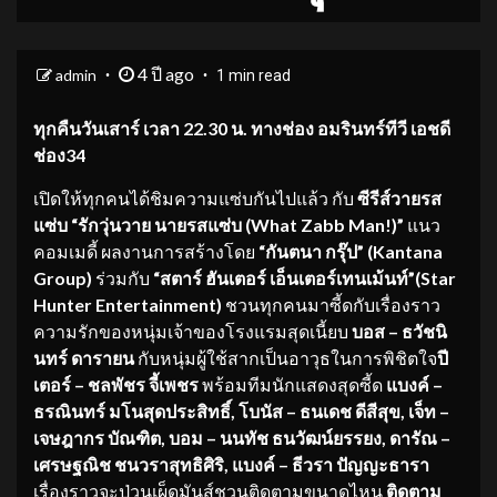
4 ปี ago
admin
1 min read
ทุกคืนวันเสาร์ เวลา
22.30 น. ทางช่อง อมรินทร์ทีวี เอชดี
ช่อง34
เปิดให้ทุกคนได้ชิมความแซ่บกันไปแล้ว กับ
ซีรีส์วายรส
แซ่บ “รักวุ่นวาย นายรสแซ่บ (
What Zabb Man!)”
แนว
คอมเมดี้ ผลงานการสร้างโดย
“กันตนา กรุ๊ป”
(Kantana
Group)
ร่วมกับ
“สตาร์ ฮันเตอร์ เอ็นเตอร์เทนเม้นท์”
(Star
Hunter Entertainment)
ชวนทุกคนมาซี้ดกับเรื่องราว
ความรักของหนุ่มเจ้าของโรงแรมสุดเนี้ยบ
บอส
– ธวัชนิ
นทร์ ดารายน
กับหนุ่มผู้ใช้สากเป็นอาวุธในการพิชิตใจ
ปี
เตอร์ – ชลพัชร จี้เพชร
พร้อมทีมนักแสดงสุดซี้ด
แบงค์ –
ธรณินทร์ มโนสุดประสิทธิ์
,
โบนัส – ธนเดช ดีสีสุข
,
เจ็ท –
เจษฎากร บัณฑิต
,
บอม – นนทัช ธนวัฒน์ยรรยง
,
ดารัณ –
เศรษฐณิช ชนวราสุทธิศิริ
,
แบงค์ – ธีวรา ปัญญะธารา
เรื่องราวจะป่วนเผ็ดมันส์ชวนติดตามขนาดไหน
ติดตาม