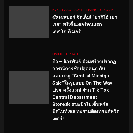
EVENT & CONCERT
LIVING
UPDATE
ซัคเซสมอร์ จัดเต็ม
!
“มาริโอ้ เมา
เร่อ” พรีเซ็นเตอร์คนแรก
เอส
.โอ.ดี มอร์
LIVING
UPDATE
บิว – จักรพันธ์ ร่วมสร้างปรากฏ
การณ์การช้อปสุดสนุก กับ
แคมเปญ “Central Midnight
Sale”ในรูปแบบ On The Way
Live ครั้งแรก! ผ่าน Tik Tok
Central Department
Storeส่ง #บะบิวไปเซ็นทรัล
มิดไนท์เซล ทะยานติดเทรนด์ทวิต
เตอร์!