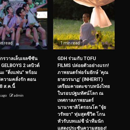
in read
1 min read
จักรวาลเล็บเจลซีซัน
GDH ร่วมกับ TOFU
! GELBOYS 2 เดบิวต์
FILMS ปล่อยตัวอย่างแรก!
ะ “ติ่งแฟน” พร้อม
ภาพยนตร์ฟอร์มยักษ์ ‘คุณ
์ฟความคลั่งรัก ตอน
ยายวรนาฏ’ (INHERIT)
 ส.ค.นี้
เตรียมคายตะขาบหนังไทย
ในรอบปฐมทัศน์โลก ณ
น ago
admin
เทศกาลภาพยนตร์
นานาชาติโตรอนโต “จุ๋ย
วรัทยา” ทุ่มสุดชีวิต โกน
หัวรับบทแม่ชี นำทีมนัก
แสดงประชันความสยอง!