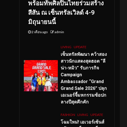
พร้อมทัพศิลปินไทยร่วมสร้าง
สีสัน ณ เซ็นทรัลเวิลด์ 4-9
มิถุนายนนี้
2 เดือน ago
admin
LIVING
UPDATE
เซ็นทรัลพัฒนา คว้าสอง
สาวนักแสดงสุดฮอต “ลี
น่า-หมิว” รับภารกิจ
Campaign
Ambassador “Grand
Grand Sale 2026” ปลุก
เอเนอร์จี้มหกรรมช้อปก
ลางปีสุดคึกคัก
FASHION
LIVING
UPDATE
โฉมใหม่
! เอเวอร์เซ้นส์