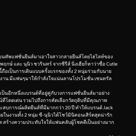
น ขนทัพแฟชั่นยีนส์มาเอาใจสาวกสายยีนส์โดยไฮไลท์ของ
 พฤกษ์ และ นุนิว ชวรินทร์ จากซีรีส์ นิ่งเฮียก็หาว่าซื่อ Cutie
นี้ถือเป็นการเดินแบบครั้งแรกของทั้ง 2 หนุ่มร่วมกับนาย
งาน มีแฟนๆมาให้กำลังใจแน่นลานโปรโมชั่น เซนทรัล
ป็นอีกหนึ่งแบรนด์ที่อยู่คู่กับวงการแฟชั่นยีนส์มาอย่าง
่โดดเด่น รวมไปถึงการคัดเลือกวัตถุดิบที่มีคุณภาพ
การณ์ผลิตยีนส์ที่มีมากกว่า 20 ปี ทำให้แบรนด์ Jack
นงานทั้ง 2 หนุ่ม ซี-นุนิวได้โชว์มินิคอนเสิร์ตสุดน่ารัก
ิด สร้างความประทับใจให้แฟนคลับผู้โชคดีเป็นอย่างมาก