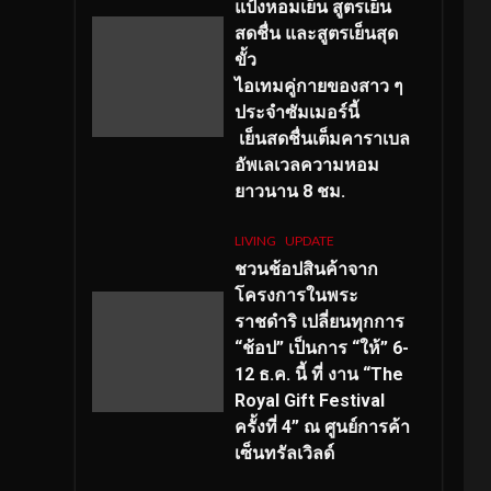
แป้งหอมเย็น สูตรเย็น
สดชื่น และสูตรเย็นสุด
ขั้ว
ไอเทมคู่กายของสาว ๆ
ประจำซัมเมอร์นี้
เย็นสดชื่นเต็มคาราเบล
อัพเลเวลความหอม
ยาวนาน
8
ชม.
LIVING
UPDATE
ชวนช้อปสินค้าจาก
โครงการในพระ
ราชดำริ เปลี่ยนทุกการ
“ช้อป” เป็นการ “ให้” 6-
12 ธ.ค. นี้ ที่ งาน “The
Royal Gift Festival
ครั้งที่ 4” ณ ศูนย์การค้า
เซ็นทรัลเวิลด์