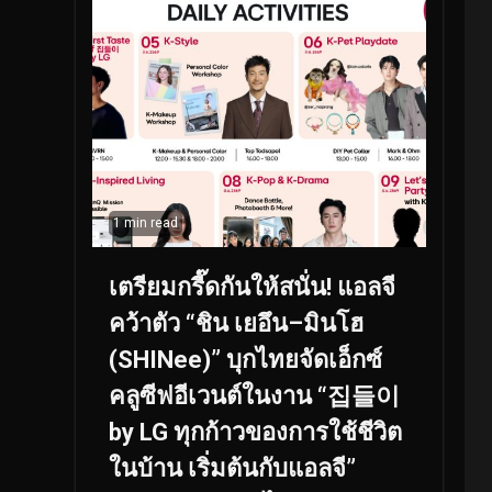
1 min read
เตรียมกรี๊ดกันให้สนั่น! แอลจี
คว้าตัว “ชิน เยอึน–มินโฮ
(SHINee)” บุกไทยจัดเอ็กซ์
คลูซีฟอีเวนต์ในงาน “집들이
by LG ทุกก้าวของการใช้ชีวิต
ในบ้าน เริ่มต้นกับแอลจี”