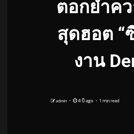
ตอกย้ำความเ
สุดฮอต “ซ
งาน De
4 ปี ago
admin
1 min read