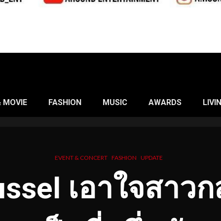
& MOVIE
FASHION
MUSIC
AWARDS
LIVI
EVENT & CONCERT
FASHION
UPDATE
ussel เอาใจสาวกส