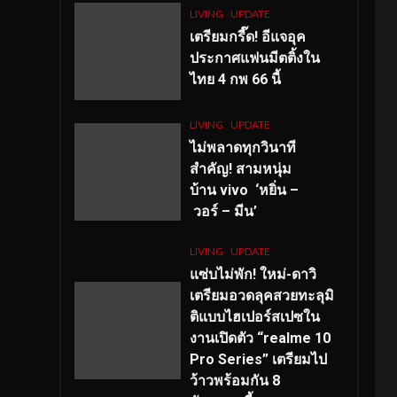
LIVING
UPDATE
เตรียมกรี๊ด! อีแจอุค
ประกาศแฟนมีตติ้งใน
ไทย 4 กพ 66 นี้
LIVING
UPDATE
ไม่พลาดทุกวินาที
สำคัญ
! สามหนุ่ม
บ้าน vivo ‘หยิ่น –
วอร์ – มีน’
LIVING
UPDATE
แซ่บไม่พัก! ใหม่-ดาวิ
เตรียมอวดลุคสวยทะลุมิ
ติแบบไฮเปอร์สเปซใน
งานเปิดตัว “realme 10
Pro Series” เตรียมไป
ว้าวพร้อมกัน 8