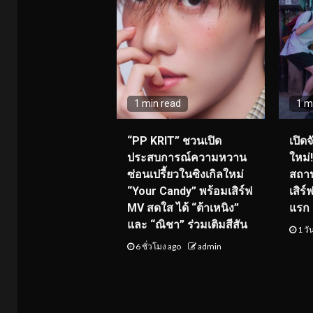
1 min read
1 m
“PP KRIT” ชวนเปิด
เปิด
ประสบการณ์ความหวาน
ใหม่
ซ่อนเปรี้ยวในซิงเกิลใหม่
สถาน
“Your Candy” พร้อมเสิร์ฟ
เสิร
MV สดใส ได้ “ต้าเหนิง”
แรก 8
และ “ณิชา” ร่วมเติมสีสัน
1 วั
6 ชั่วโมง ago
admin