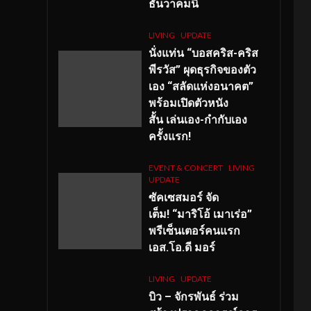
ธันวาคมนี้
LIVING
UPDATE
นั่งแท่น “บอสคริส-คริส
พีรวัส” ผุดธุรกิจของตัว
เอง “สลัดแห่งอนาคต”
พร้อมเปิดตัวหนัง
สั้น เล่นเอง-กำกับเอง
ครั้งแรก!
EVENT & CONCERT
LIVING
UPDATE
ซัคเซสมอร์ จัด
เต็ม
!
“มาริโอ้ เมาเร่อ”
พรีเซ็นเตอร์คนแรก
เอส
.โอ.ดี มอร์
LIVING
UPDATE
บิว – จักรพันธ์ ร่วม