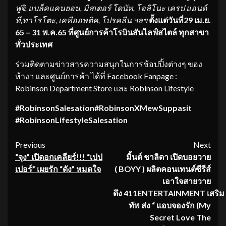
ฟูจิ, แบล็คแคนยอน, มิสเตอร์ โดนัท, โอลิโนะ เครป แอนด์
ที,ทาโรโตะ, เคทีออพติค, โปรคลีน ฯลฯ
ตั้งแต่วันที่
29 เม.ย.
65 – 31 พ.ค.65
ที่ศูนย์การค้าโรบินสันไลฟ์
สไตล์ ทุกสาขา
ทั่วประเทศ
ร่วมติดตามข่าวสารความสนุกในการช้อปปิ้งต่างๆ ของ
ห้างฯ และศูนย์การค้า ได้ที่ Facebook Fanpage :
Robinson Department Store และ Robinson Lifestyle
#RobinsonSalesation#RobinsonXMewSuppasit
#RobinsonLifestyleSalesation
Continue
Previous
Next
“จุง” เปิดอกเคลียร์
!!! “เปป
มิ
นต์
ชาลิดา
เปิดบอยวาย
Reading
เปอร์” เผยรัก “ดัง” หมดใจ
(
B
OYY
)
ผลิตคอนเทนต์ซีรีส์
เอาใจสายวาย
ดึง
411
ENTERTAINMENT
เสริม
ทัพ
ส่ง
“
แอบจองรัก (
My
Secret Love The