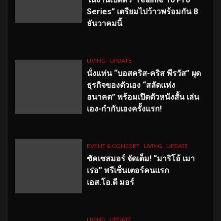
Series” เตรียมไปว้าวพร้อมกัน 8
ธันวาคมนี้
LIVING
UPDATE
นั่งแท่น “บอสคริส-คริส พีรวัส” ผุด
ธุรกิจของตัวเอง “สลัดแห่ง
อนาคต” พร้อมเปิดตัวหนังสั้น เล่น
เอง-กำกับเองครั้งแรก!
EVENT & CONCERT
LIVING
UPDATE
ซัคเซสมอร์ จัดเต็ม
!
“มาริโอ้ เมา
เร่อ” พรีเซ็นเตอร์คนแรก
เอส
.โอ.ดี มอร์
LIVING
UPDATE