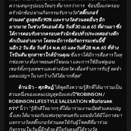
ความสนุกรูปแบบใหม่
ๆ ที่มากกว่าการ ช้อปปิ้งแก่ครอบ
ครัวนักช้อป ผ่านกิจกรรมรับรางวัล
“สติ๊กเกอร์
ส่วนลด”
สูงสุดถึง
90%
และรางวัลส่วนลดอื่นๆ อีก
มากมาย
ในช่วงวีคเอนด์ คือ วันที่
30 เม.ย. 65 ที่ผ่านมา ซึ่ง
ได้การตอบรับจากครอบครัวนั
กช้อปทั่วประเทศอย่างคึก
คักเป็
นอย่างมาก โดยจะมีการจัดกิจกรรมเช่นนี้ขึ้
นอีก 2 วัน คือ วันที่ 14 พ.ค. 65 และวันที่ 28 พ.ค. 65 ที่ห้าง
โรบินสัน ทุกสาขาใกล้บ้านคุณ
ซึ่งเราได้มีการสื่อสารในทุ
กช่
องทาง ทั้งภาพยนตร์โฆษณา และการใช้อินฟลูเอน
เซอร์ทั้งกรุ
งเทพฯ และต่างจังหวัด เพื่อสร้างการรับรู้ จดจำ
แคมเปญฯ ในวงกว้างให้ได้มากที่สุด
”
ด้าน มิว – ศุภศิษฏ์
ได้พูดถึงความรู้สึกที่ได้มาร่วมเป็น
ส่วนหนึ่งของแคมเปญสุดปังแห่งปี
“
ROBINSON /
ROBINSON LIFESTYLE SALESATION หยิบก่อนลด
กว่า”
นี้ว่า
“รู้สึก
ดีใจมากๆ ที่ได้มาร่วมงานเปิดตัวแคมเปญ
นี้
และได้มาเจอกับแฟนๆทุกคนครับ แถมยังได้มีโอกาสมา
แจกรางวัล
สติ๊
กเกอร์ส่วน
ลดให้กับผู้โชคดีที่
มาร่วม
กิจกรรมในวันนี้อีกด้วย ดีใจกับคนที่ได้รางวัล