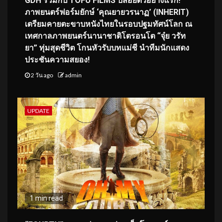
GDH ร่วมกับ TOFU FILMS ปล่อยตัวอย่างแรก!
ภาพยนตร์ฟอร์มยักษ์ ‘คุณยายวรนาฏ’ (INHERIT)
เตรียมคายตะขาบหนังไทยในรอบปฐมทัศน์โลก ณ
เทศกาลภาพยนตร์นานาชาติโตรอนโต “จุ๋ย วรัท
ยา” ทุ่มสุดชีวิต โกนหัวรับบทแม่ชี นำทีมนักแสดง
ประชันความสยอง!
2 วัน ago
admin
UPDATE
1 min read