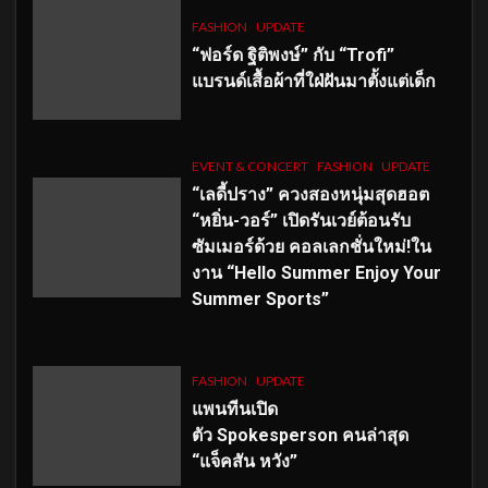
FASHION
UPDATE
“ฟอร์ด ฐิติพงษ์” กับ “Trofi”
แบรนด์เสื้อผ้าที่ใฝ่ฝันมาตั้งแต่เด็ก
EVENT & CONCERT
FASHION
UPDATE
“เลดี้ปราง” ควงสองหนุ่มสุดฮอต
“หยิ่น-วอร์” เปิดรันเวย์ต้อนรับ
ซัมเมอร์ด้วย คอลเลกชั่นใหม่!ใน
งาน “Hello Summer Enjoy Your
Summer Sports”
FASHION
UPDATE
แพนทีนเปิด
ตัว
Spokesperson คนล่าสุด
“แจ็คสัน หวัง”