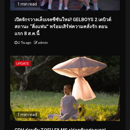
1 min read
เปิดจักรวาลเล็บเจลซีซันใหม่! GELBOYS 2 เดบิวต์
สถานะ “ติ่งแฟน” พร้อมเสิร์ฟความคลั่งรัก ตอน
แรก 8 ส.ค.นี้
2 วัน ago
admin
UPDATE
1 min read