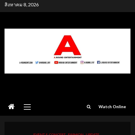
Skip
สิงหาคม 8, 2026
to
content
Primary
Watch Online
Menu
EVENT & CONCERT
FASHION
UPDATE