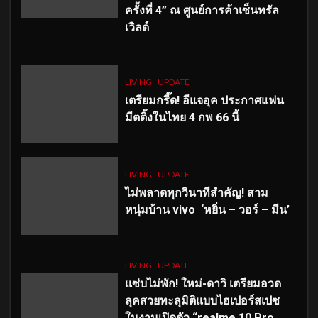
ครั้งที่ 4” ณ ศูนย์การค้าเซ็นทรัล
เวิลด์
LIVING
UPDATE
เตรียมกรี๊ด! อีแจอุค ประกาศแฟน
มีตติ้งในไทย 4 กพ 66 นี้
LIVING
UPDATE
ไม่พลาดทุกวินาทีสำคัญ
! สาม
หนุ่มบ้าน vivo ‘หยิ่น – วอร์ – มีน’
LIVING
UPDATE
แซ่บไม่พัก! ใหม่-ดาวิ เตรียมอวด
ลุคสวยทะลุมิติแบบไฮเปอร์สเปซ
ในงานเปิดตัว “realme 10 Pro