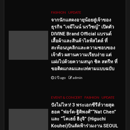
FASHION
UPDATE
จากนักแสดงอายุน้อยสู่เจ้าของ
ธุรกิจ “เจมีไนน์ นรวิชญ์” เปิดตัว
DIVINE Brand Official แบรนด์
เสื้อผ้าและสินค้าไลฟ์สไตล์ ที่
สะท้อนบุคลิกและความชอบของ
เจ้าตัว ผสานความเรียบง่าย แต่
แฝงไปด้วยความสนุก ชิค สตรีท ที่
ขอติดแกลมและเท่ตามแบบฉบับ
2 ปี ago
admin
EVENT & CONCERT
FASHION
UPDATE
ปังไม่ไหว! 3 พระเอกซีรีส์วายสุด
ฮอต “ฟอร์ด-ฐิติพงศ์”“Nat Chen”
และ “โคเฮย์ ฮิงุจิ” (Higuchi
Kouhei)บินลัดฟ้าร่วมงาน SEOUL