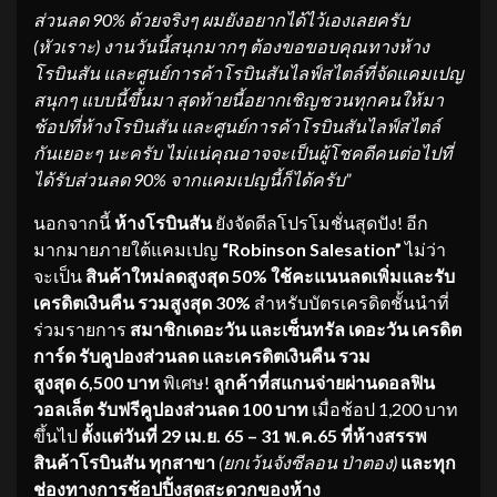
ส่วนลด
90% ด้วยจริงๆ ผมยังอยากได้ไว้เองเลยครับ
(หัวเราะ) งานวันนี้สนุกมากๆ ต้องขอขอบคุณทางห้าง
โรบินสัน
และศูนย์การค้าโรบินสันไลฟ์
สไตล์
ที่จัดแคมเปญ
สนุกๆ แบบนี้ขึ้นมา สุดท้ายนี้อยากเชิญชวนทุกคนให้
มา
ช้อปที่
ห้างโรบินสัน และศูนย์การค้าโรบินสันไลฟ์
สไตล์
กันเยอะๆ นะครับ ไม่แน่คุณอาจจะเป็นผู้โชคดีคนต่
อไปที่
ได้รับส่วนลด
90% จากแคมเปญนี้ก็ได้ครับ”
นอกจากนี้
ห้างโรบินสัน
ยังจัดดีลโปรโมชั่นสุดปัง! อีก
มากมายภายใต้แคมเปญ
“Robinson Salesation”
ไม่ว่า
จะเป็น
สินค้าใหม่ลดสูงสุด
50%
ใช้คะแนนลดเพิ่มและรับ
เครดิตเงิ
นคืน รวมสูงสุด 30%
สำหรับบัตรเครดิตชั้นนำที่
ร่วมรายการ
สมาชิกเดอะวัน และเซ็นทรัล เดอะวัน เครดิต
การ์ด
รับคูปองส่วนลด และเครดิตเงินคืน รวม
สูงสุด
6,500 บาท
พิเศษ!
ลูกค้าที่สแกนจ่ายผ่านดอลฟิน
วอลเล็ต รับฟรีคูปองส่วนลด 100 บาท
เมื่อช้อป 1,200 บาท
ขึ้นไป
ตั้งแต่วันที่
29 เม.ย. 65 – 31 พ.ค.65
ที่ห้างสรรพ
สินค้าโรบินสัน ทุกสาขา
(ยกเว้นจังซีลอน ป่าตอง)
และทุก
ช่องทางการช้อปปิ้งสุ
ดสะดวกของห้าง