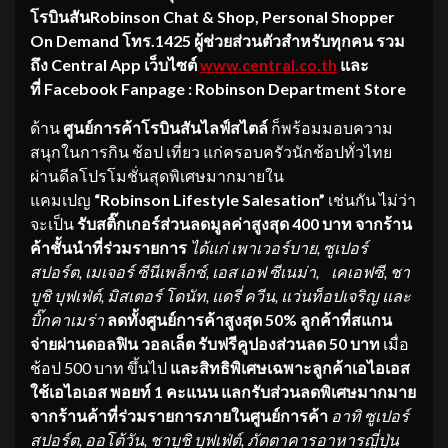
โรบินสันRobinson Chat & Shop, Personal Shopper
On Demand โทร.1425 ผู้ช่วยส่วนตัวสำหรับทุกคน รวม
ถึง Central App เว็บไซต์
www.central.co.th
และ
ที่ Facebook Fanpage :
Robinson Department Store
ด้าน
ศูนย์การค้าโรบินสันไลฟ์สไตล์
ก็พร้อมมอบความ
สนุกในการกิน ช้อป เที่ยว แก่ครอบครัวนักช้อปทั่วไทย
ผ่านดีลโปรโมชั่นสุดพิเศษมากมายใน
แคมเปญ
“Robinson Lifestyle Salesation”
เช่นกัน ไม่ว่า
จะเป็น
รับสติ๊กเกอร์ส่วนลดมูลค่าสูงสุ
ด
400 บาท จากร้าน
ค้าชั้นนำที่ร่วมรายการ
ได้แก่ เพาเวอร์บาย
, ซูเปอร์
สปอร์ต, เมเจอร์ ซีนีเพล็กซ์, เอส เอฟ ซีเนม่า, เคเอฟซี, ชา
บูชิ บุฟเฟ่ต์, มิสเตอร์ โดนัท, แดรี่ ควีน, แว่นท็อปเจริญ และ
บิ๊กคาเมร่า
ลดทั้งศูนย์การค้าสูงสุด
50% ลูกค้าที่สแกน
จ่ายผ่านดอลฟิน วอลเล็ต รับฟรีคูปองส่วนลด 50 บาท
เมื่อ
ช้อป 500 บาท ขึ้นไป
และสิทธิพิเศษเฉพาะลูกค้
าเอไอเอส
ใช้เอไอเอส พอยท์
1 คะแนน แลกรับส่วนลดพิเศษมากมาย
จากร้
านค้าที่ร่วมรายการภายในศูนย์
การค้า
อาทิ ซูเปอร์
สปอร์ต
, ออโต้วัน, ชาบูชิ บุฟเฟ่ต์, ภัตตาคารอาหารญี่ปุ่น