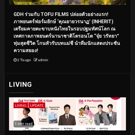
GDH ร่วมกับ TOFU FILMS ปล่อยตัวอย่างแรก!
ภาพยนตร์ฟอร์มยักษ์ ‘คุณยายวรนาฏ’ (INHERIT)
เตรียมคายตะขาบหนังไทยในรอบปฐมทัศน์โลก ณ
เทศกาลภาพยนตร์นานาชาติโตรอนโต “จุ๋ย วรัทยา”
ทุ่มสุดชีวิต โกนหัวรับบทแม่ชี นำทีมนักแสดงประชัน
ความสยอง!
2 วัน ago
admin
LIVING
LIVING
UPDATE
1 min read