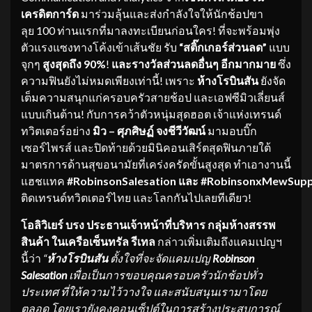
เครดิตการ์ด
มาร่วมลุ้นและส่งกำลังใจให้นักช้อปขา
ลุย 100 ท่านแรกที่มาลงทะเบียนก่อนใคร! ที่จะพร้อมพุ่ง
ตัวแรงแซงทางโค้งเข้าเส้นชัย รับ
“สติ๊กเกอร์ส่วนลด”
แบบ
จุกๆ
สูงสุดถึง
90%
!
และรางวัลส่วนลดอื่นๆ อีกมากมาย
ซึ่ง
ความฟินยังไม่หมดเพียงเท่านี้! เพราะ
ห้างโรบินสัน
ยังจัด
เต็มความสนุกแก่ครอบครัวสายช้อป และเอฟซีมิวเลี่ยนส์
แบบเกินต้าน! กับการคว้าตัวหนุ่มสุดฮอต เจ้าแห่งเทรนด์
ทวิตเตอร์อย่าง
มิว – ศุภศิษฏ์ จงชีวีวัฒน์
มามอบบิ๊ก
เซอร์ไพรส์ และปิดท้ายด้วยมินิคอนเสิร์ตสุดฟินภายใต้
มาตรการด้านสุขอนามัยที่เคร่งครัดขั้นสูงสุด
ทำเอางานนี้
แฮชแทค
#RobinsonSalesation และ #RobinsonxMewSupp
ติดเทรนด์ทวิตเตอร์ไทย และโลกกันไปเลยทีเดียว!
โอลิวิเยร์ บรง ประธานเจ้าหน้าที่บริหาร กลุ่มห้างสรรพ
สินค้า ในเครือเซ็นทรัล รีเทล
กล่าวเพิ่มเติมถึงแคมเปญฯ
นี้ว่า
“
ห้างโรบินสัน
ตั้งใจที่จะจัดแคมเปญ
Robinson
Salesation
เพื่อเป็นการขอบคุณครอบครัวนั
กช้อปทั่ว
ประเทศ ที่ให้ความไว้วางใจ และสนับสนุนเรามาโดย
ตลอด โดยเรายังคงคอนเซ็ปต์ในการสร้
างประสบการณ์