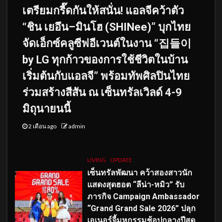
เตรียมกรี๊ดกันให้สนั่น! แอลจีคว้าตัว
“ชิน เยอึน–มินโฮ (SHINee)” บุกไทย
จัดเอ็กซ์คลูซีฟอีเวนต์ในงาน “집들이
by LG ทุกก้าวของการใช้ชีวิตในบ้าน
เริ่มต้นกับแอลจี” พร้อมทัพศิลปินไทย
ร่วมสร้างสีสัน ณ เซ็นทรัลเวิลด์ 4-9
มิถุนายนนี้
2 เดือน ago
admin
LIVING
UPDATE
เซ็นทรัลพัฒนา คว้าสองสาวนัก
แสดงสุดฮอต “ลีน่า-หมิว” รับ
ภารกิจ Campaign Ambassador
“Grand Grand Sale 2026” ปลุก
เอเนอร์จี้มหกรรมช้อปกลางปีสุด