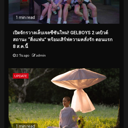
1 min read
เปิดจักรวาลเล็บเจลซีซันใหม่! GELBOYS 2 เดบิวต์
สถานะ “ติ่งแฟน” พร้อมเสิร์ฟความคลั่งรัก ตอนแรก
8 ส.ค.นี้
2 วัน ago
admin
UPDATE
1 min read