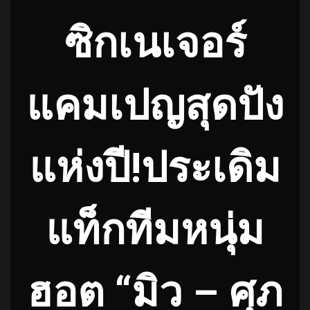
ซิกเนเจอร์
แคมเปญสุดปั
ง
แห่งปี
!
ประเดิม
แท็กทีมหนุ่ม
ฮอต “มิว – ศุภ