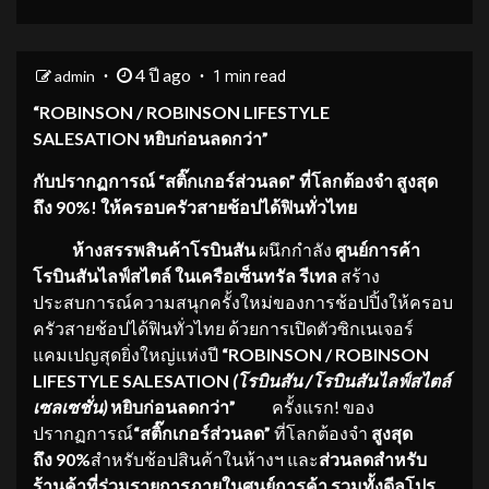
4 ปี ago
admin
1 min read
“
ROBINSON / ROBINSON LIFESTYLE
SALESATION หยิบก่อนลดกว่า”
กับปรากฏการณ์
“สติ๊กเกอร์ส่วนลด” ที่โลกต้องจำ สูงสุด
ถึง 90%
! ให้ครอบครัวสายช้อปได้ฟินทั่
วไทย
ห้างสรรพสินค้าโรบินสัน
ผนึกกำลัง
ศูนย์การค้า
โรบินสันไลฟ์สไตล์ ในเครือเซ็นทรัล รีเทล
สร้าง
ประสบการณ์ความสนุกครั้งใหม่ของการช้อปปิ้งให้ครอบ
ครัวสายช้อปได้ฟินทั่วไทย ด้วยการเปิดตัวซิกเนเจอร์
แคมเปญสุดยิ่งใหญ่แห่งปี
“
ROBINSON / ROBINSON
LIFESTYLE SALESATION
(โรบินสัน /โรบินสันไลฟ์สไตล์
เซลเซชั่น)
หยิบก่อนลดกว่า”
ครั้งแรก! ของ
ปรากฏการณ์
“สติ๊กเกอร์ส่วนลด”
ที่โลกต้องจำ
สูงสุด
ถึง
90%
สำหรับช้อปสินค้าในห้างฯ และ
ส่วนลดสำหรับ
ร้านค้าที่ร่
วมรายการภายในศูนย์การค้า รวมทั้งดีลโปร