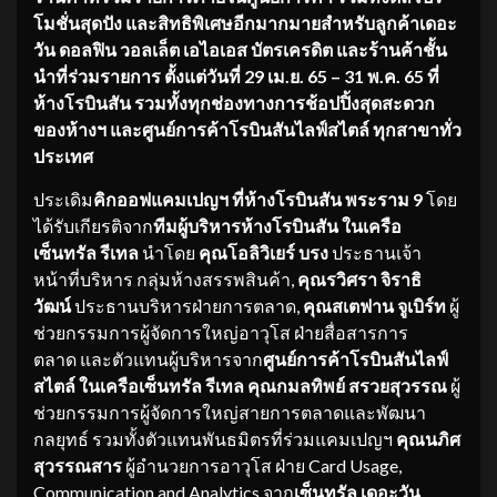
โมชั่นสุดปัง และสิทธิพิเศษอีกมากมายสำหรับลู
กค้าเดอะ
วัน ดอลฟิน วอลเล็ต เอไอเอส
บัตรเครดิต และร้านค้าชั้น
นำที่ร่วมรายการ ตั้งแต่วันที่
29 เม.ย. 65 – 31 พ.ค. 65 ที่
ห้างโรบินสัน
รวมทั้งทุกช่องทางการช้อปปิ้งสุ
ดสะดวก
ของห้างฯ และศูนย์การค้าโรบินสันไลฟ์
สไตล์ ทุกสาขาทั่ว
ประเทศ
ประเดิม
คิกออฟแคมเปญฯ ที่ห้างโรบินสัน พระราม
9
โดย
ได้รับเกียรติจาก
ทีมผู้บริ
หารห้างโรบินสัน ในเครือ
เซ็นทรัล รีเทล
นำโดย
คุณโอลิวิเยร์ บรง
ประธานเจ้า
หน้าที่บริหาร กลุ่มห้างสรรพสินค้า,
คุณรวิศรา จิราธิ
วัฒน์
ประธานบริหารฝ่ายการตลาด,
คุณสเตฟาน จูเบิร์ท
ผู้
ช่วยกรรมการผู้จัดการใหญ่อาวุโส ฝ่ายสื่อสารการ
ตลาด และตัวแทนผู้บริหารจาก
ศูนย์
การค้าโรบินสันไลฟ์
สไตล์ ในเครือเซ็นทรัล รีเทล คุณกมลทิพย์
สรวยสุวรรณ
ผู้
ช่วยกรรมการผู้จัดการใหญ่สายการตลาดและพัฒนา
กลยุทธ์ รวมทั้งตัวแทนพันธมิตรที่ร่วมแคมเปญฯ
คุณ
นภิศ
สุวรรณสาร
ผู้อำนวยการอาวุโส ฝ่าย Card Usage,
Communication and Analytics
จาก
เซ็นทรัล เดอะวัน