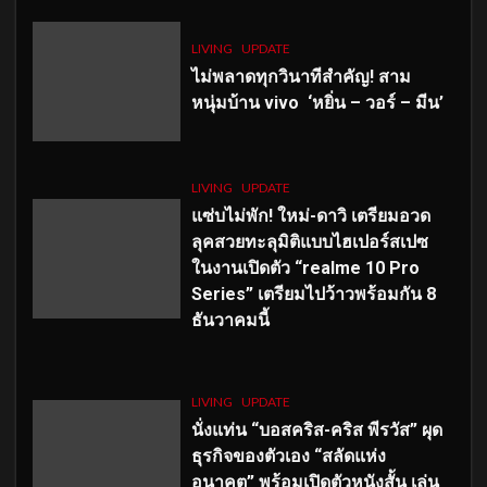
LIVING
UPDATE
ไม่พลาดทุกวินาทีสำคัญ
! สาม
หนุ่มบ้าน vivo ‘หยิ่น – วอร์ – มีน’
LIVING
UPDATE
แซ่บไม่พัก! ใหม่-ดาวิ เตรียมอวด
ลุคสวยทะลุมิติแบบไฮเปอร์สเปซ
ในงานเปิดตัว “realme 10 Pro
Series” เตรียมไปว้าวพร้อมกัน 8
ธันวาคมนี้
LIVING
UPDATE
นั่งแท่น “บอสคริส-คริส พีรวัส” ผุด
ธุรกิจของตัวเอง “สลัดแห่ง
อนาคต” พร้อมเปิดตัวหนังสั้น เล่น