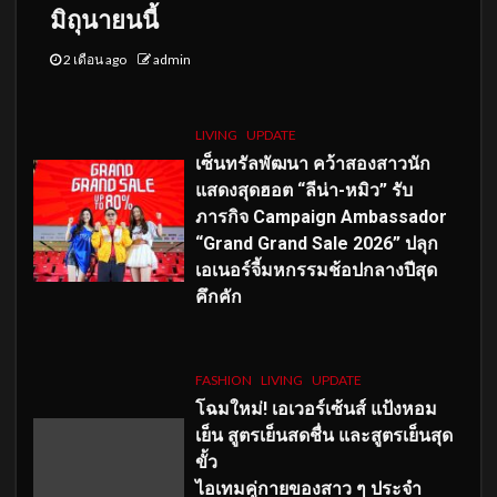
มิถุนายนนี้
2 เดือน ago
admin
LIVING
UPDATE
เซ็นทรัลพัฒนา คว้าสองสาวนัก
แสดงสุดฮอต “ลีน่า-หมิว” รับ
ภารกิจ Campaign Ambassador
“Grand Grand Sale 2026” ปลุก
เอเนอร์จี้มหกรรมช้อปกลางปีสุด
คึกคัก
FASHION
LIVING
UPDATE
โฉมใหม่
! เอเวอร์เซ้นส์ แป้งหอม
เย็น สูตรเย็นสดชื่น และสูตรเย็นสุด
ขั้ว
ไอเทมคู่กายของสาว ๆ ประจำ