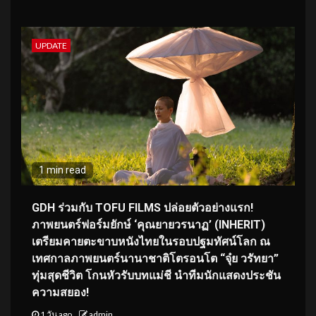
UPDATE
1 min read
GDH ร่วมกับ TOFU FILMS ปล่อยตัวอย่างแรก!
ภาพยนตร์ฟอร์มยักษ์ ‘คุณยายวรนาฏ’ (INHERIT)
เตรียมคายตะขาบหนังไทยในรอบปฐมทัศน์โลก ณ
เทศกาลภาพยนตร์นานาชาติโตรอนโต “จุ๋ย วรัทยา”
ทุ่มสุดชีวิต โกนหัวรับบทแม่ชี นำทีมนักแสดงประชัน
ความสยอง!
1 วัน ago
admin