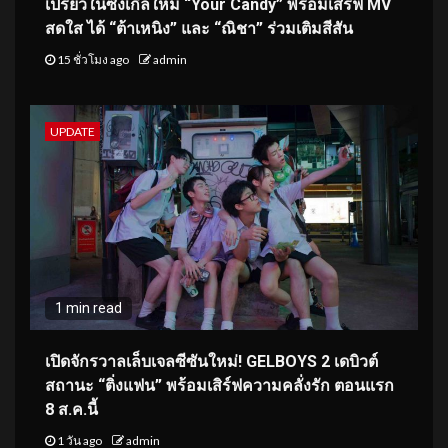
เปรี้ยวในซิงเกิลใหม่ “Your Candy” พร้อมเสิร์ฟ MV
สดใส ได้ “ต้าเหนิง” และ “ณิชา” ร่วมเติมสีสัน
15 ชั่วโมง ago
admin
UPDATE
1 min read
เปิดจักรวาลเล็บเจลซีซันใหม่! GELBOYS 2 เดบิวต์
สถานะ “ติ่งแฟน” พร้อมเสิร์ฟความคลั่งรัก ตอนแรก
8 ส.ค.นี้
1 วัน ago
admin