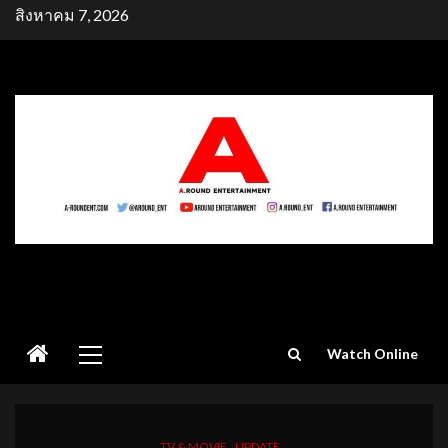
Skip
สิงหาคม 7, 2026
to
content
Primary
Watch Online
Menu
TV & MOVIE
UPDATE