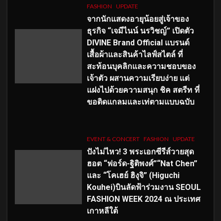
FASHION
UPDATE
จากนักแสดงอายุน้อยสู่เจ้าของ
ธุรกิจ “เจมีไนน์ นรวิชญ์” เปิดตัว
DIVINE Brand Official แบรนด์
เสื้อผ้าและสินค้าไลฟ์สไตล์ ที่
สะท้อนบุคลิกและความชอบของ
เจ้าตัว ผสานความเรียบง่าย แต่
แฝงไปด้วยความสนุก ชิค สตรีท ที่
ขอติดแกลมและเท่ตามแบบฉบับ
EVENT & CONCERT
FASHION
UPDATE
ปังไม่ไหว! 3 พระเอกซีรีส์วายสุด
ฮอต “ฟอร์ด-ฐิติพงศ์”“Nat Chen”
และ “โคเฮย์ ฮิงุจิ” (Higuchi
Kouhei)บินลัดฟ้าร่วมงาน SEOUL
FASHION WEEK 2024 ณ ประเทศ
เกาหลีใต้