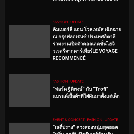
FASHION
UPDATE
คิมเบอร์ลี่ แอน โวลเทมัส เฉิดฉาย
ณ กรุงฟลอเรนซ์ ประเทศอิตาลี
ร่วมงานเปิดตัวคอลเลคชั่นไฮจิ
วเวลรีจากคาร์เทียร์LE VOYAGE
RECOMMENCÉ
FASHION
UPDATE
“ฟอร์ด ฐิติพงษ์” กับ “Trofi”
แบรนด์เสื้อผ้าที่ใฝ่ฝันมาตั้งแต่เด็ก
EVENT & CONCERT
FASHION
UPDATE
“เลดี้ปราง” ควงสองหนุ่มสุดฮอต