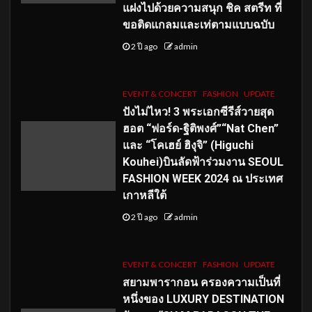
แฝงไปด้วยความสนุก ชิค สตรีท ที่
ขอติดแกลมและเท่ตามแบบฉบับ
2 ปี ago
admin
EVENT & CONCERT
FASHION
UPDATE
ปังไม่ไหว! 3 พระเอกซีรีส์วายสุด
ฮอต “ฟอร์ด-ฐิติพงศ์”“Nat Chen”
และ “โคเฮย์ ฮิงุจิ” (Higuchi
Kouhei)บินลัดฟ้าร่วมงาน SEOUL
FASHION WEEK 2024 ณ ประเทศ
เกาหลีใต้
2 ปี ago
admin
EVENT & CONCERT
FASHION
UPDATE
สยามพารากอน ครองความเป็นที่
หนึ่งของ LUXURY DESTINATION