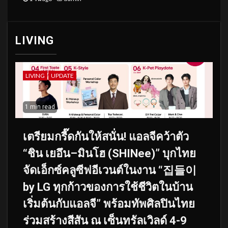
LIVING
LIVING
UPDATE
1 min read
เตรียมกรี๊ดกันให้สนั่น! แอลจีคว้าตัว
“ชิน เยอึน–มินโฮ (SHINee)” บุกไทย
จัดเอ็กซ์คลูซีฟอีเวนต์ในงาน “집들이
by LG ทุกก้าวของการใช้ชีวิตในบ้าน
เริ่มต้นกับแอลจี” พร้อมทัพศิลปินไทย
ร่วมสร้างสีสัน ณ เซ็นทรัลเวิลด์ 4-9