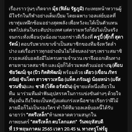
เรื่องราววุ่นๆ เกิดจาก
มุ้ย (ฟิล์ม รัฐภูมิ)
กะเทยหน้าหวานผู้
มีใจรักในกีฬาอย่างเต็มเปี่ยม โดยเฉพาะวอลเล่ย์บอลที่
เขาทุ่มเทฝึกซ้อมอย่างสุดพลัง เพื่อหวังจะได้เป็นตัวแทน
เขตไปเล่นในระดับประเทศ แต่ความหวังก็ยังไม่เป็นจริง
จนกระทั่งเพื่อนรุ่นน้องมาบอกข่าวดีเรื่องที่
ครูบี๋ (ตุ๊กกี้ สุดา
รัตน์
) ตอบรับพวกเขาเข้าเป็นสมาชิกของทีมจังหวัดลํา
ปาง แต่เรื่องราวทุกอย่างมันไม่ได้จบลงง่ายๆ เพราะสมาชิ
กวอลเล่ย์บอลยังมีไม่ครบตามจํานวน เขาจึงออกเดินทาง
ตามหามวลสมาชิก และมุ้ยก็ได้รวมพลตัวแม่อย่าง
นุ (ต๊อบ
ชัยวัฒน์) จุง (บิว กิตติพัฒน์)
พร้อมด้วย
เดียว (เขื่อน ภัทร
ดนัย) ขันโตก สาวชาวเหนือ (แท็ค ภรัณยู) น้อยหน่า (แจ๊ส
ชวนชื่น)
และ
ชาติ (โต๊ด อรัสมัน)
ผู้ชายแท้หนึ่งเดียวใน
ทีม มาร่วมทีมฝ่าฟันอุปสรรคในการแข่งขันต่างๆ ด้วยใจ
ที่มุ่งมั่น ถึงใจจะเป็นหญิงแต่แกร่งเหนือชาย เรียกว่าฝีไม้
ลายมือก็ไม่เป็นรองใคร ทำให้ทีมวอลเลย์บอลนี้ได้รับ
ฉายาว่า
“สตรีเหล็ก”
ห้ามพลาดความสนุกใน
ภาพยนตร์
“สตรีเหล็ก ตบโลกแตก” วันพฤหัสบดี
ที่ 19 พฤษภาคม 2565 เวลา 20.45 น. ทางทรูโฟร์ยู