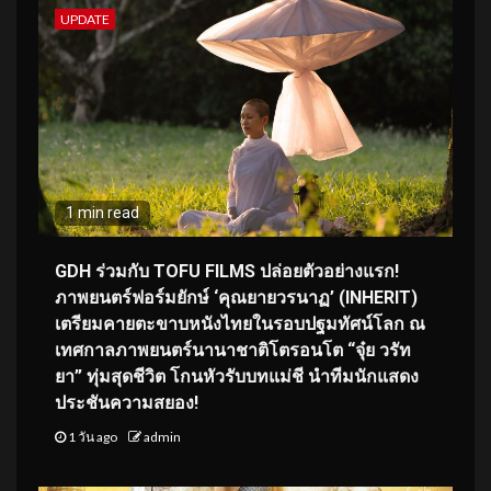
UPDATE
1 min read
GDH ร่วมกับ TOFU FILMS ปล่อยตัวอย่างแรก!
ภาพยนตร์ฟอร์มยักษ์ ‘คุณยายวรนาฏ’ (INHERIT)
เตรียมคายตะขาบหนังไทยในรอบปฐมทัศน์โลก ณ
เทศกาลภาพยนตร์นานาชาติโตรอนโต “จุ๋ย วรัท
ยา” ทุ่มสุดชีวิต โกนหัวรับบทแม่ชี นำทีมนักแสดง
ประชันความสยอง!
1 วัน ago
admin