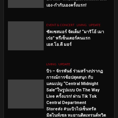
เอง-กำกับเองครั้งแรก!
EVENT & CONCERT
LIVING
UPDATE
ซัคเซสมอร์ จัดเต็ม
!
“มาริโอ้ เมา
เร่อ” พรีเซ็นเตอร์คนแรก
เอส
.โอ.ดี มอร์
LIVING
UPDATE
บิว – จักรพันธ์ ร่วมสร้างปรากฏ
การณ์การช้อปสุดสนุก กับ
แคมเปญ “Central Midnight
Sale”ในรูปแบบ On The Way
Live ครั้งแรก! ผ่าน Tik Tok
Central Department
Storeส่ง #บะบิวไปเซ็นทรัล
มิดไนท์เซล ทะยานติดเทรนด์ทวิต