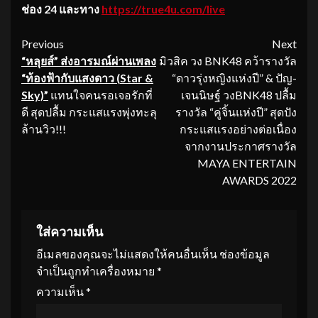
ช่อง 24 และทาง
https://true4u.com/live
Continue
Previous
Next
“หลุยส์” ส่งอารมณ์ผ่านเพลง
มิวสิค วง BNK48 คว้ารางวัล
Reading
“ท้องฟ้ากับแสงดาว (
Star &
“ดาวรุ่งหญิงแห่งปี” & ปัญ-
Sky)”
แทนใจคนรอเจอรักที่
เจนนิษฐ์ วงBNK48 ปลื้ม
ดี สุดปลื้ม กระแสแรงพุ่งทะลุ
รางวัล “คู่จิ้นแห่งปี” สุดปัง
ล้านวิว!!!
กระแสแรงอย่างต่อเนื่อง
จากงานประกาศรางวัล
MAYA ENTERTAIN
AWARDS 2022
ใส่ความเห็น
อีเมลของคุณจะไม่แสดงให้คนอื่นเห็น
ช่องข้อมูล
จำเป็นถูกทำเครื่องหมาย
*
ความเห็น
*