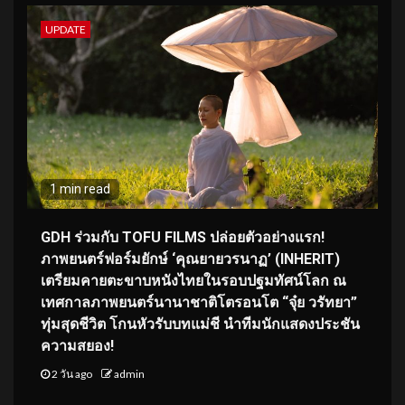
UPDATE
1 min read
GDH ร่วมกับ TOFU FILMS ปล่อยตัวอย่างแรก!
ภาพยนตร์ฟอร์มยักษ์ ‘คุณยายวรนาฏ’ (INHERIT)
เตรียมคายตะขาบหนังไทยในรอบปฐมทัศน์โลก ณ
เทศกาลภาพยนตร์นานาชาติโตรอนโต “จุ๋ย วรัทยา”
ทุ่มสุดชีวิต โกนหัวรับบทแม่ชี นำทีมนักแสดงประชัน
ความสยอง!
2 วัน ago
admin