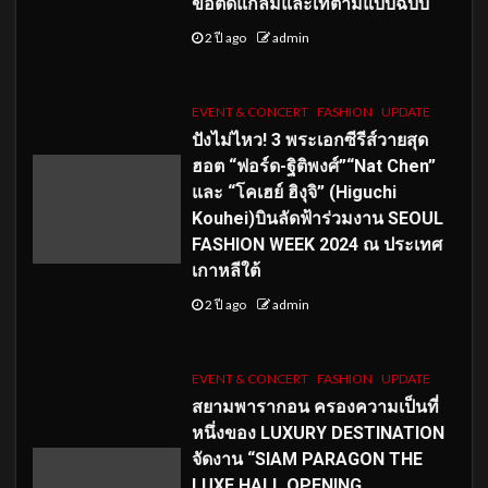
ขอติดแกลมและเท่ตามแบบฉบับ
2 ปี ago
admin
EVENT & CONCERT
FASHION
UPDATE
ปังไม่ไหว! 3 พระเอกซีรีส์วายสุด
ฮอต “ฟอร์ด-ฐิติพงศ์”“Nat Chen”
และ “โคเฮย์ ฮิงุจิ” (Higuchi
Kouhei)บินลัดฟ้าร่วมงาน SEOUL
FASHION WEEK 2024 ณ ประเทศ
เกาหลีใต้
2 ปี ago
admin
EVENT & CONCERT
FASHION
UPDATE
สยามพารากอน ครองความเป็นที่
หนึ่งของ LUXURY DESTINATION
จัดงาน “SIAM PARAGON THE
LUXE HALL OPENING