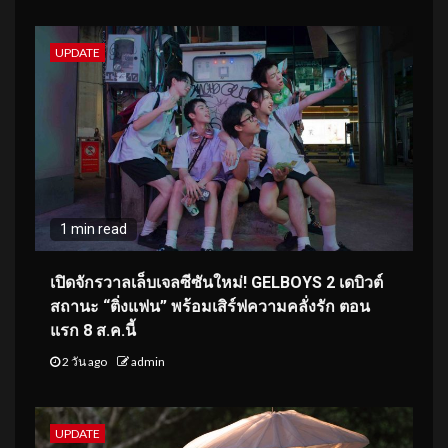
UPDATE
1 min read
เปิดจักรวาลเล็บเจลซีซันใหม่! GELBOYS 2 เดบิวต์
สถานะ “ติ่งแฟน” พร้อมเสิร์ฟความคลั่งรัก ตอน
แรก 8 ส.ค.นี้
2 วัน ago
admin
UPDATE