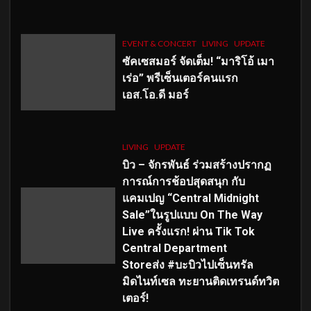
EVENT & CONCERT
LIVING
UPDATE
ซัคเซสมอร์ จัดเต็ม
!
“มาริโอ้ เมา
เร่อ” พรีเซ็นเตอร์คนแรก
เอส
.โอ.ดี มอร์
LIVING
UPDATE
บิว – จักรพันธ์ ร่วมสร้างปรากฏ
การณ์การช้อปสุดสนุก กับ
แคมเปญ “Central Midnight
Sale”ในรูปแบบ On The Way
Live ครั้งแรก! ผ่าน Tik Tok
Central Department
Storeส่ง #บะบิวไปเซ็นทรัล
มิดไนท์เซล ทะยานติดเทรนด์ทวิต
เตอร์!