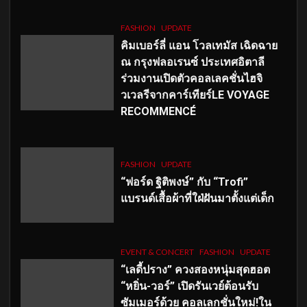
FASHION
UPDATE
คิมเบอร์ลี่ แอน โวลเทมัส เฉิดฉาย
ณ กรุงฟลอเรนซ์ ประเทศอิตาลี
ร่วมงานเปิดตัวคอลเลคชั่นไฮจิ
วเวลรีจากคาร์เทียร์LE VOYAGE
RECOMMENCÉ
FASHION
UPDATE
“ฟอร์ด ฐิติพงษ์” กับ “Trofi”
แบรนด์เสื้อผ้าที่ใฝ่ฝันมาตั้งแต่เด็ก
EVENT & CONCERT
FASHION
UPDATE
“เลดี้ปราง” ควงสองหนุ่มสุดฮอต
“หยิ่น-วอร์” เปิดรันเวย์ต้อนรับ
ซัมเมอร์ด้วย คอลเลกชั่นใหม่!ใน