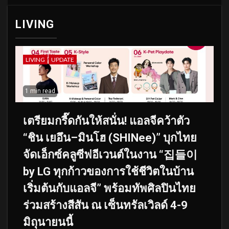
LIVING
LIVING
UPDATE
1 min read
เตรียมกรี๊ดกันให้สนั่น! แอลจีคว้าตัว
“ชิน เยอึน–มินโฮ (SHINee)” บุกไทย
จัดเอ็กซ์คลูซีฟอีเวนต์ในงาน “집들이
by LG ทุกก้าวของการใช้ชีวิตในบ้าน
เริ่มต้นกับแอลจี” พร้อมทัพศิลปินไทย
ร่วมสร้างสีสัน ณ เซ็นทรัลเวิลด์ 4-9
มิถุนายนนี้