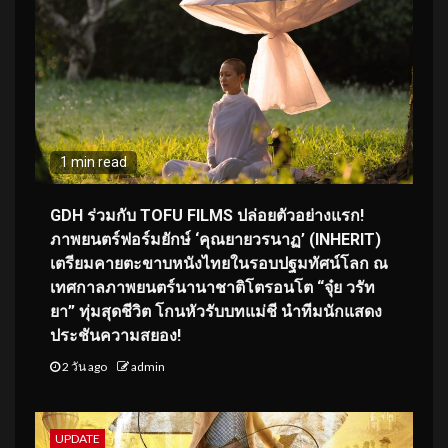
1 min read
GDH ร่วมกับ TOFU FILMS ปล่อยตัวอย่างแรก!
ภาพยนตร์ฟอร์มยักษ์ ‘คุณยายวรนาฏ’ (INHERIT)
เตรียมคายตะขาบหนังไทยในรอบปฐมทัศน์โลก ณ
เทศกาลภาพยนตร์นานาชาติโตรอนโต “จุ๋ย วรัท
ยา” ทุ่มสุดชีวิต โกนหัวรับบทแม่ชี นำทีมนักแสดง
ประชันความสยอง!
2 วัน ago
admin
UPDATE