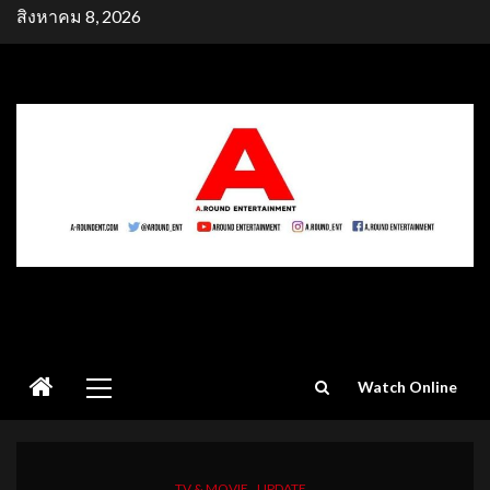
Skip
สิงหาคม 8, 2026
to
content
Primary
Watch Online
Menu
TV & MOVIE
UPDATE