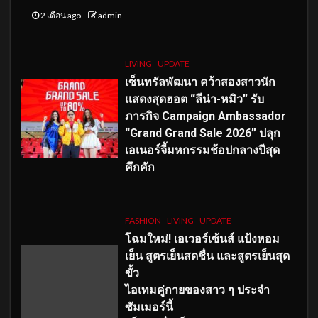
2 เดือน ago
admin
LIVING
UPDATE
เซ็นทรัลพัฒนา คว้าสองสาวนัก
แสดงสุดฮอต “ลีน่า-หมิว” รับ
ภารกิจ Campaign Ambassador
“Grand Grand Sale 2026” ปลุก
เอเนอร์จี้มหกรรมช้อปกลางปีสุด
คึกคัก
FASHION
LIVING
UPDATE
โฉมใหม่
! เอเวอร์เซ้นส์ แป้งหอม
เย็น สูตรเย็นสดชื่น และสูตรเย็นสุด
ขั้ว
ไอเทมคู่กายของสาว ๆ ประจำ
ซัมเมอร์นี้