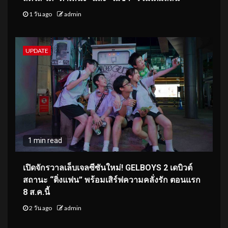
1 วัน ago
admin
UPDATE
1 min read
เปิดจักรวาลเล็บเจลซีซันใหม่! GELBOYS 2 เดบิวต์
สถานะ “ติ่งแฟน” พร้อมเสิร์ฟความคลั่งรัก ตอนแรก
8 ส.ค.นี้
2 วัน ago
admin