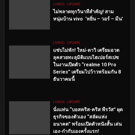
LIVING
UPDATE
ไม่พลาดทุกวินาทีสำคัญ
! สาม
หนุ่มบ้าน vivo ‘หยิ่น – วอร์ – มีน’
LIVING
UPDATE
แซ่บไม่พัก! ใหม่-ดาวิ เตรียมอวด
ลุคสวยทะลุมิติแบบไฮเปอร์สเปซ
ในงานเปิดตัว “realme 10 Pro
Series” เตรียมไปว้าวพร้อมกัน 8
ธันวาคมนี้
LIVING
UPDATE
นั่งแท่น “บอสคริส-คริส พีรวัส” ผุด
ธุรกิจของตัวเอง “สลัดแห่ง
อนาคต” พร้อมเปิดตัวหนังสั้น เล่น
เอง-กำกับเองครั้งแรก!