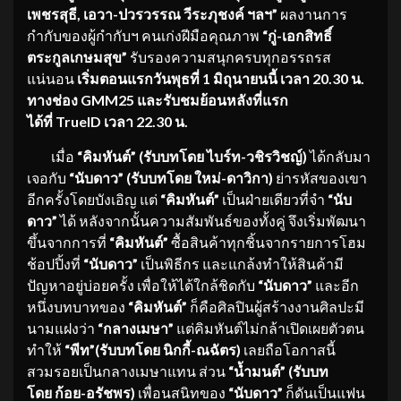
เพชรสุธี, เอวา-ปวรวรรณ วีระภุชงค์ ฯลฯ”
ผลงานการ
กำกับของผู้กำกับฯ คนเก่งฝีมือคุณภาพ
“กู่-เอกสิทธิ์
ตระกูลเกษมสุข”
รับรองความสนุกครบทุกอรรถรส
แน่นอน
เริ่มตอนแรกวันพุธที่ 1 มิถุนายนนี้ เวลา 20.30 น.
ทางช่อง
GMM25 และรับชมย้อนหลังที่แรก
ได้ที่ TrueID เวลา 22.30 น.
เมื่อ
“คิมหันต์”
(รับบทโดย ไบร์ท-วชิรวิชญ์)
ได้กลับมา
เจอกับ
“นับดาว”
(รับบทโดย ใหม่-ดาวิกา)
ย่ารหัสของเขา
อีกครั้งโดยบังเอิญ แต่
“คิมหันต์”
เป็นฝ่ายเดียวที่จำ
“นับ
ดาว”
ได้ หลังจากนั้นความสัมพันธ์ของทั้งคู่ จึงเริ่มพัฒนา
ขึ้นจากการที่
“คิมหันต์”
ซื้อสินค้าทุกชิ้นจากรายการโฮม
ช้อปปิ้งที่
“นับดาว”
เป็นพิธีกร และแกล้งทำให้สินค้ามี
ปัญหาอยู่บ่อยครั้ง เพื่อให้ได้ใกล้ชิดกับ
“นับดาว”
และอีก
หนึ่งบทบาทของ
“คิมหันต์”
ก็คือศิลปินผู้สร้างงานศิลปะมี
นามแฝงว่า
“กลางเมษา”
แต่คิมหันต์ไม่กล้าเปิดเผยตัวตน
ทำให้
“พีท”
(
รับบทโดย
นิกกี้-ณฉัตร
)
เลยถือโอกาสนี้
สวมรอยเป็นกลางเมษาแทน ส่วน
“น้ำมนต์”
(
รับบท
โดย
ก้อย-อรัชพร
)
เพื่อนสนิทของ
“นับดาว”
ก็ดันเป็นแฟน