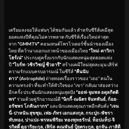
เตรียมลงจอให้แฟนๆ ได้ชมกันแล้ว สำหรับซีรีส์เคมีสุด
ยอดแห่งปีที่คุณไม่ควรพลาด กับซีรีส์เรื่องใหม่ล่าสุด
จาก
“
GMMTV”
คอนเทนต์โพรไวเดอร์ชั้นนำของเมือง
ไทย ที่คว้านางเอกแถวหน้าของเมืองไทย
“ใหม่-ดาวิกา
โฮร์เน่”
ประกบคู่ครั้งแรกกับนักแสดงหนุ่มสุดฮอตแห่ง
ปี
“ไบร์ท-วชิรวิชญ์ ชีวอารี”
สร้างเคมีใหม่สุดละมุน เสิร์ฟ
ความรักแบบครบอารมณ์ ในซีรีส์
“คืนนับ
ดาว
” (Astrophile)
ถ่ายทอดเรื่องราวของ “เธอ” คนใน
ความทรงจำ ที่จะทำให้หัวใจของ “เขา” กลับมาส่องสว่าง
อีกครั้ง ประชันนักแสดงหนุ่มสุดปัง
“ออฟ-จุมพล อดุลกิตติ
พร”
ร่วมด้วยคู่รักอารมณ์ดี
“นิกกี้-ณฉัตร จันทพันธ์, ก้อย-
อรัชพร โภคินภากร”
และนักแสดงคุณภาพอีกคับคั่ง
“เจน
นี่-ปาหนัน สุขชุม, เฟย-ภัทร เอกแสงกุล, กระปุก-พัชรา
ทับทอง, ปาแปง-พรหมพิริยะ ทองพุทธรักษ์, ท็อปแท็ป-จิ
รกิตติ์ คูอาริยะกุล, เฟิร์ส-คณพันธ์ ปุ้ยตระกูล, ลูกจัน-ภาสิดี