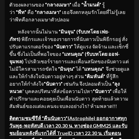
ตัวยงผลงานของ
“กลางเมษา”
เมื่อ
“น้ำมนต์”
รู้
ว่า
“พีท”
คือ
“กลางเมษา”
เธอจึงตกหลุมรักโดยที่ไม่รู้เลย
ว่าพีทคือกลางเมษาตัวปลอม
หลังจากนั้นไม่นาน
“มินจุน”
(รับบทโดย เฟย-
ภัทร)
พิธีกรและเจ้าของรายการที่นับดาวเป็นพิธีกรอยู่ สั่ง
ปรับคาแรกเตอร์ของ
“นับดาว”
ให้ดูแรง จัดจ้าน และเซ็กซี่
ขึ้น ซึ่งไม่เป็นที่พอใจของ
“แทนคุณ”
(
รับบทโดย
ออฟ-
จุมพล
)
โปรดิวเซอร์รายการและเพื่อนสนิทของนับดาว แต่
ไม่มีใครสามารถขัดใจ
“มินจุน”
ได้
“แทนคุณ”
จึงช่วยดูแล
และให้กำลังใจนับดาวอยู่ห่างๆ ส่วน
“คิมหันต์”
ที่รู้สึก
อยากให้กำลังใจ
“นับดาว”
เช่นกัน จึงปลอมตัวเป็น
“ลุง
หนวด
” บุคคลปริศนาที่ส่งข้อความไปหา
“นับดาว”
เพื่อให้
คำปรึกษาและคอยคุยเป็นเพื่อนนับดาว สุดท้ายแล้วความ
สัมพันธ์ของแต่ละคนจะจบลงอย่างไร? ห้ามพลาด!!!
ติดตามชมซีรีส์ “คืนนับดาว
”(Astrophile)
ออกอากาศทุก
วันพุธ-พฤหัสบดี เวลา 20.30 น. ทางช่อง
GMM25 และรับ
ชมย้อนหลังที่แรกได้ที่ TrueID เวลา 22.30 น. เริ่มตอน