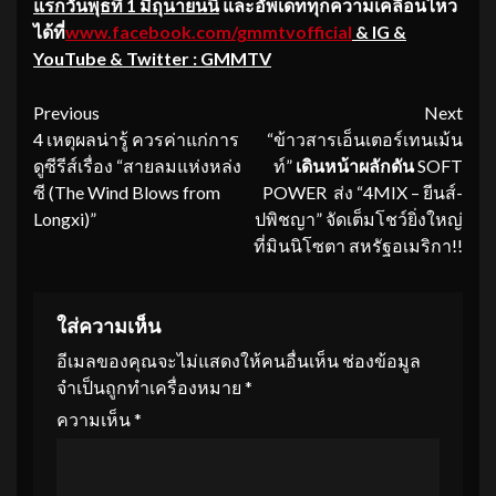
แรกวันพุธที่ 1 มิถุนายนนี้
และอัพเดททุกความเคลื่อนไหว
ได้ที่
www.facebook.com/gmmtvofficial
& IG &
YouTube & Twitter : GMMTV
Continue
Previous
Next
4 เหตุผลน่ารู้ ควรค่าแก่การ
“ข้าวสารเอ็นเตอร์เทนเม้น
Reading
ดูซีรีส์เรื่อง “สายลมแห่งหล่ง
ท์”
เดินหน้าผลักดัน
SOFT
ซี (The Wind Blows from
POWER ส่ง “4MIX – ยีนส์-
Longxi)”
ปพิชญา” จัดเต็มโชว์ยิ่งใหญ่
ที่มินนิโซตา สหรัฐอเมริกา!!
ใส่ความเห็น
อีเมลของคุณจะไม่แสดงให้คนอื่นเห็น
ช่องข้อมูล
จำเป็นถูกทำเครื่องหมาย
*
ความเห็น
*