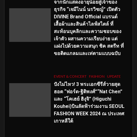
จากนักแสดงอายุน้อยสู่เจ้าของ
ธุรกิจ “เจมีไนน์ นรวิชญ์” เปิดตัว
DIVINE Brand Official แบรนด์
เสื้อผ้าและสินค้าไลฟ์สไตล์ ที่
สะท้อนบุคลิกและความชอบของ
เจ้าตัว ผสานความเรียบง่าย แต่
แฝงไปด้วยความสนุก ชิค สตรีท ที่
ขอติดแกลมและเท่ตามแบบฉบับ
EVENT & CONCERT
FASHION
UPDATE
ปังไม่ไหว! 3 พระเอกซีรีส์วายสุด
ฮอต “ฟอร์ด-ฐิติพงศ์”“Nat Chen”
และ “โคเฮย์ ฮิงุจิ” (Higuchi
Kouhei)บินลัดฟ้าร่วมงาน SEOUL
FASHION WEEK 2024 ณ ประเทศ
เกาหลีใต้