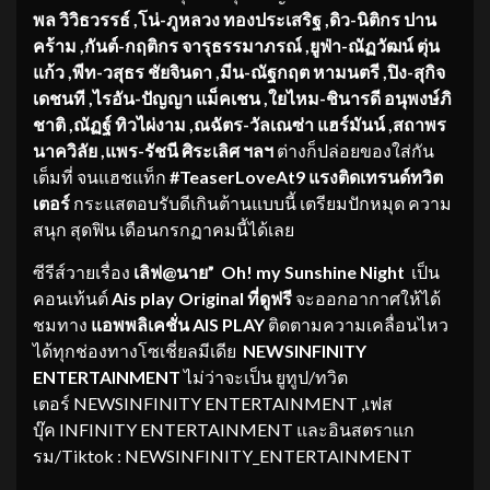
พล วิวิธวรรธ์
,โน่-ภูหลวง ทองประเสริฐ ,ดิว-นิติกร ปาน
คร้าม ,กันต์-กฤติกร จารุธรรมาภรณ์ ,ยูฟ่า-ณัฏวัฒน์ ตุ่น
แก้ว ,พีท-วสุธร ชัยจินดา ,มีน-ณัฐกฤต หามนตรี ,ปิง-สุกิจ
เดชนที
,ไรอัน
-ปัญญา แม็คเชน
,
ใยไหม-ชินารดี อนุพงษ์ภิ
ชาติ
,ณัฏฐ์ ทิวไผ่งาม ,ณฉัตร-วัลเณซ่า แฮร์มันน์ ,สถาพร
นาควิลัย ,แพร-รัชนี ศิระเลิศ ฯลฯ
ต่างก็ปล่อยของใส่กัน
เต็มที่ จนแฮชแท็ก
#TeaserLoveAt9 แรงติดเทรนด์ทวิต
เตอร์
กระแสตอบรับดีเกินต้านแบบนี้ เตรียมปักหมุด ความ
สนุก สุดฟิน เดือนกรกฏาคมนี้ได้เลย
ซีรีส์วายเรื่อง
เลิฟ
@นาย” Oh! my Sunshine Night
เป็น
คอนเท้นต์
Ais play Original ที่ดูฟรี
จะออกอากาศให้ได้
ชมทาง
แอพพลิเคชั่น
AIS PLAY
ติดตามความเคลื่อนไหว
ได้ทุกช่องทางโซเชี่ยลมีเดีย
NEWSINFINITY
ENTERTAINMENT
ไม่ว่าจะเป็น ยูทูป/ทวิต
เตอร์ NEWSINFINITY ENTERTAINMENT ,เฟส
บุ๊ค INFINITY ENTERTAINMENT และอินสตราแก
รม/Tiktok : NEWSINFINITY_ENTERTAINMENT