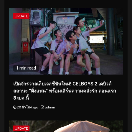
UPDATE
1 min read
เปิดจักรวาลเล็บเจลซีซันใหม่! GELBOYS 2 เดบิวต์
สถานะ “ติ่งแฟน” พร้อมเสิร์ฟความคลั่งรัก ตอนแรก
8 ส.ค.นี้
20 ชั่วโมง ago
admin
UPDATE