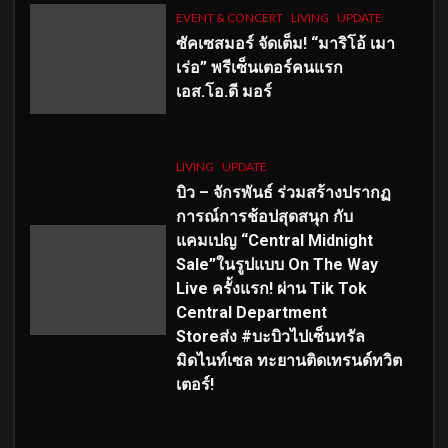
EVENT & CONCERT
LIVING
UPDATE
ซัคเซสมอร์ จัดเต็ม
!
“มาริโอ้ เมา
เร่อ” พรีเซ็นเตอร์คนแรก
เอส
.โอ.ดี มอร์
LIVING
UPDATE
บิว – จักรพันธ์ ร่วมสร้างปรากฏ
การณ์การช้อปสุดสนุก กับ
แคมเปญ “Central Midnight
Sale”ในรูปแบบ On The Way
Live ครั้งแรก! ผ่าน Tik Tok
Central Department
Storeส่ง #บะบิวไปเซ็นทรัล
มิดไนท์เซล ทะยานติดเทรนด์ทวิต
เตอร์!