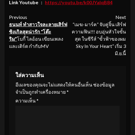
Link Youtube :
https://youtu.be/k00JYaIqB84
Continue
Previous
Next
ธนนท์ ทำสาวใจละลายเสิร์ฟ
“เมฆ-มาร์ค” จับคู่จิ้น เสิร์ฟ
Reading
ซิงเกิลสุดน่
ารัก “โต๊ะ
ความฟิน!!! อบอุ่นหัวใจขั้น
ริม”
โบกี้ ไลอ้อน เขียนเพลง
สุด ในซีรีส์ “ขั้วฟ้าของผม
และเติร์ด กำกับMV
Sky In Your Heart” เริ่ม 3
มิ.ย.นี้
ใส่ความเห็น
อีเมลของคุณจะไม่แสดงให้คนอื่นเห็น
ช่องข้อมูล
จำเป็นถูกทำเครื่องหมาย
*
ความเห็น
*