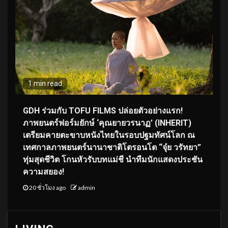
1 min read
GDH ร่วมกับ TOFU FILMS ปล่อยตัวอย่างแรก!
ภาพยนตร์ฟอร์มยักษ์ ‘คุณยายวรนาฏ’ (INHERIT)
เตรียมคายตะขาบหนังไทยในรอบปฐมทัศน์โลก ณ
เทศกาลภาพยนตร์นานาชาติโตรอนโต “จุ๋ย วรัทยา”
ทุ่มสุดชีวิต โกนหัวรับบทแม่ชี นำทีมนักแสดงประชัน
ความสยอง!
20 ชั่วโมง ago
admin