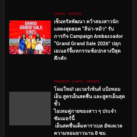
LIVING
UPDATE
เซ็นทรัลพัฒนา คว้าสองสาวนัก
แสดงสุดฮอต “ลีน่า-หมิว” รับ
ภารกิจ Campaign Ambassador
“Grand Grand Sale 2026” ปลุก
เอเนอร์จี้มหกรรมช้อปกลางปีสุด
คึกคัก
FASHION
LIVING
UPDATE
โฉมใหม่
! เอเวอร์เซ้นส์ แป้งหอม
เย็น สูตรเย็นสดชื่น และสูตรเย็นสุด
ขั้ว
ไอเทมคู่กายของสาว ๆ ประจำ
ซัมเมอร์นี้
เย็นสดชื่นเต็มคาราเบล อัพเลเวล
ความหอมยาวนาน
8
ชม.