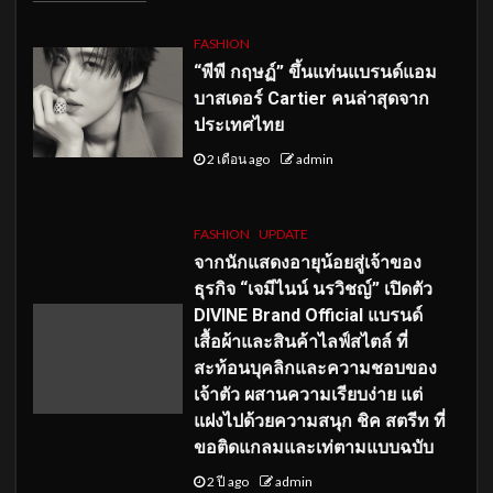
FASHION
“พีพี กฤษฏ์” ขึ้นแท่นแบรนด์แอม
บาสเดอร์ Cartier คนล่าสุดจาก
ประเทศไทย
2 เดือน ago
admin
FASHION
UPDATE
จากนักแสดงอายุน้อยสู่เจ้าของ
ธุรกิจ “เจมีไนน์ นรวิชญ์” เปิดตัว
DIVINE Brand Official แบรนด์
เสื้อผ้าและสินค้าไลฟ์สไตล์ ที่
สะท้อนบุคลิกและความชอบของ
เจ้าตัว ผสานความเรียบง่าย แต่
แฝงไปด้วยความสนุก ชิค สตรีท ที่
ขอติดแกลมและเท่ตามแบบฉบับ
2 ปี ago
admin