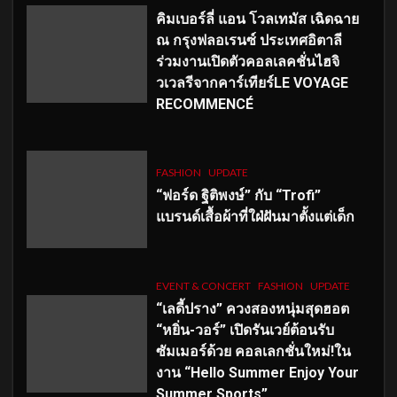
คิมเบอร์ลี่ แอน โวลเทมัส เฉิดฉาย
ณ กรุงฟลอเรนซ์ ประเทศอิตาลี
ร่วมงานเปิดตัวคอลเลคชั่นไฮจิ
วเวลรีจากคาร์เทียร์LE VOYAGE
RECOMMENCÉ
FASHION
UPDATE
“ฟอร์ด ฐิติพงษ์” กับ “Trofi”
แบรนด์เสื้อผ้าที่ใฝ่ฝันมาตั้งแต่เด็ก
EVENT & CONCERT
FASHION
UPDATE
“เลดี้ปราง” ควงสองหนุ่มสุดฮอต
“หยิ่น-วอร์” เปิดรันเวย์ต้อนรับ
ซัมเมอร์ด้วย คอลเลกชั่นใหม่!ใน
งาน “Hello Summer Enjoy Your
Summer Sports”