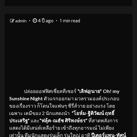
4 ปี ago
admin
1 min read
ปล่อยออฟฟิศเชี่ยลทีเซอร์
“เลิฟ@นาย” Oh! my
Sunshine Night
ตัวแรกออกมา มวลรวมองค์ประกอบ
ของเรื่องราว ก็โดนใจแฟนๆ ซีรี่ส์วาย อย่างแรง โดย
เฉพาะ เคมีของ 2 นักแสดงนำ
“โอห์ม-ฐิติวัฒน์ ฤทธิ์
ประเสริฐ”
และ
“ฟลุ้ค-ณธัช ศิริพงษ์ธร”
ที่สาดพลังการ
แสดงได้มีเสน่ห์เหลือร้าย เข้าถึงทุกอารมณ์ ไม่เพียง
เท่านั้น ทีมนักแสดงรุ่นเล็ก รุ่นใหญ่ อาทิ
ปีเตอร์แพน-ทัศน์