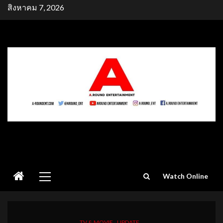
Skip
สิงหาคม 7, 2026
to
content
Primary
Watch Online
Menu
TV & MOVIE
UPDATE