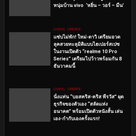
หนุ่มบ้าน vivo ‘หยิ่น – วอร์ – มีน’
LIVING
UPDATE
แซ่บไม่พัก! ใหม่-ดาวิ เตรียมอวด
ลุคสวยทะลุมิติแบบไฮเปอร์สเปซ
ในงานเปิดตัว “realme 10 Pro
Series” เตรียมไปว้าวพร้อมกัน 8
ธันวาคมนี้
LIVING
UPDATE
นั่งแท่น “บอสคริส-คริส พีรวัส” ผุด
ธุรกิจของตัวเอง “สลัดแห่ง
อนาคต” พร้อมเปิดตัวหนังสั้น เล่น
เอง-กำกับเองครั้งแรก!