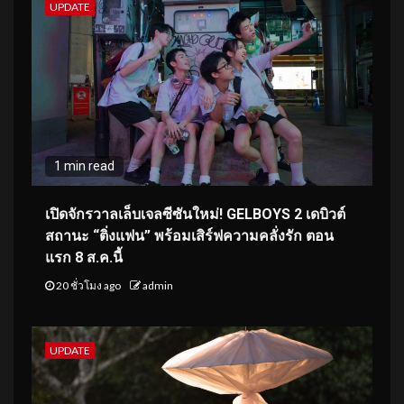
UPDATE
1 min read
เปิดจักรวาลเล็บเจลซีซันใหม่! GELBOYS 2 เดบิวต์
สถานะ “ติ่งแฟน” พร้อมเสิร์ฟความคลั่งรัก ตอน
แรก 8 ส.ค.นี้
20 ชั่วโมง ago
admin
UPDATE