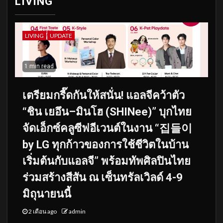
LIVING
LIVING
UPDATE
1 min read
เตรียมกรี๊ดกันให้สนั่น! แอลจีคว้าตัว
“ชิน เยอึน–มินโฮ (SHINee)” บุกไทย
จัดเอ็กซ์คลูซีฟอีเวนต์ในงาน “집들이
by LG ทุกก้าวของการใช้ชีวิตในบ้าน
เริ่มต้นกับแอลจี” พร้อมทัพศิลปินไทย
ร่วมสร้างสีสัน ณ เซ็นทรัลเวิลด์ 4-9
มิถุนายนนี้
2 เดือน ago
admin