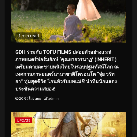
1 min read
GDH ร่วมกับ TOFU FILMS ปล่อยตัวอย่างแรก!
ภาพยนตร์ฟอร์มยักษ์ ‘คุณยายวรนาฏ’ (INHERIT)
เตรียมคายตะขาบหนังไทยในรอบปฐมทัศน์โลก ณ
เทศกาลภาพยนตร์นานาชาติโตรอนโต “จุ๋ย วรัท
ยา” ทุ่มสุดชีวิต โกนหัวรับบทแม่ชี นำทีมนักแสดง
ประชันความสยอง!
20 ชั่วโมง ago
admin
UPDATE