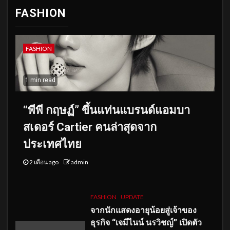
FASHION
FASHION
1 min read
“พีพี กฤษฏ์” ขึ้นแท่นแบรนด์แอมบา
สเดอร์ Cartier คนล่าสุดจาก
ประเทศไทย
2 เดือน ago
admin
FASHION
UPDATE
จากนักแสดงอายุน้อยสู่เจ้าของ
ธุรกิจ “เจมีไนน์ นรวิชญ์” เปิดตัว