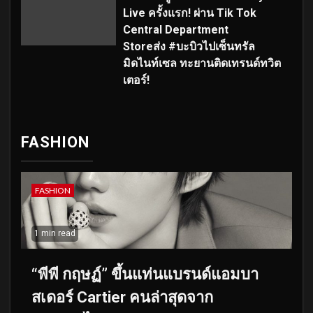
Live ครั้งแรก! ผ่าน Tik Tok
Central Department
Storeส่ง #บะบิวไปเซ็นทรัล
มิดไนท์เซล ทะยานติดเทรนด์ทวิต
เตอร์!
FASHION
FASHION
1 min read
“พีพี กฤษฏ์” ขึ้นแท่นแบรนด์แอมบา
สเดอร์ Cartier คนล่าสุดจาก