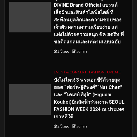
DIVINE Brand Official แบรนด์
เสื้อผ้าและสินค้าไลฟ์สไตล์ ที่
สะท้อนบุคลิกและความชอบของ
เจ้าตัว ผสานความเรียบง่าย แต่
แฝงไปด้วยความสนุก ชิค สตรีท ที่
ขอติดแกลมและเท่ตามแบบฉบับ
2 ปี ago
admin
EVENT & CONCERT
FASHION
UPDATE
ปังไม่ไหว! 3 พระเอกซีรีส์วายสุด
ฮอต “ฟอร์ด-ฐิติพงศ์”“Nat Chen”
และ “โคเฮย์ ฮิงุจิ” (Higuchi
Kouhei)บินลัดฟ้าร่วมงาน SEOUL
FASHION WEEK 2024 ณ ประเทศ
เกาหลีใต้
2 ปี ago
admin