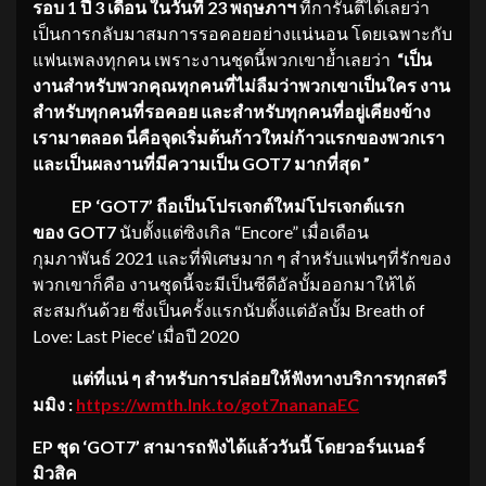
รอบ 1 ปี 3 เดือน ในวันที่ 23 พฤษภาฯ
ที่การันตีได้เลยว่า
เป็นการกลับมาสมการรอคอยอย่างแน่นอน โดยเฉพาะกับ
แฟนเพลงทุกคน เพราะงานชุดนี้พวกเขาย้ำเลยว่า
“เป็น
งานสำหรับพวกคุณทุกคนที่
ไม่ลืมว่าพวกเขาเป็นใคร งาน
สำหรับทุกคนที่รอคอย และสำหรับทุกคนที่อยู่เคียงข้
าง
เรามาตลอด นี่คือจุดเริ่มต้นก้าวใหม่ก้
าวแรกของพวกเรา
และเป็นผลงานที่มีความเป็น GOT7 มากที่สุด ”
EP ‘GOT7’ ถือเป็นโปรเจกต์ใหม่โปรเจกต์
แรก
ของ GOT7
นับตั้งแต่ซิงเกิล “Encore” เมื่อเดือน
กุมภาพันธ์ 2021 และที่พิเศษมาก ๆ สำหรับแฟนๆที่รักของ
พวกเขาก็คือ งานชุดนี้จะมีเป็นซีดีอัลบั้มออกมาให้ได้
สะสมกันด้วย ซึ่งเป็นครั้งแรกนับตั้งแต่อัลบั้ม Breath of
Love: Last Piece’ เมื่อปี 2020
แต่ที่แน่ ๆ สำหรับการปล่อยให้ฟังทางบริ
การทุกสตรี
มมิง :
https://wmth.lnk.to/
got7nananaEC
EP ชุด ‘GOT7’ สามารถฟังได้แล้ววันนี้ โดยวอร์นเนอร์
มิวสิค