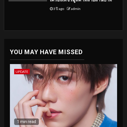
3 ปี ago
admin
YOU MAY HAVE MISSED
UPDATE
1 min read