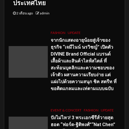
ประเทศไทย
2 เดือน ago
admin
FASHION
UPDATE
จากนักแสดงอายุน้อยสู่เจ้าของ
ธุรกิจ “เจมีไนน์ นรวิชญ์” เปิดตัว
DIVINE Brand Official แบรนด์
เสื้อผ้าและสินค้าไลฟ์สไตล์ ที่
สะท้อนบุคลิกและความชอบของ
เจ้าตัว ผสานความเรียบง่าย แต่
แฝงไปด้วยความสนุก ชิค สตรีท ที่
ขอติดแกลมและเท่ตามแบบฉบับ
EVENT & CONCERT
FASHION
UPDATE
ปังไม่ไหว! 3 พระเอกซีรีส์วายสุด
ฮอต “ฟอร์ด-ฐิติพงศ์”“Nat Chen”