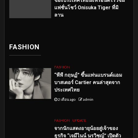
ของประเทศไทยนั่งฟรอนต์โรว์ชม
แฟชั่นโชว์ Onisuka Tiger ที่มิ
ลาน
FASHION
FASHION
“พีพี กฤษฏ์” ขึ้นแท่นแบรนด์แอม
บาสเดอร์ Cartier คนล่าสุดจาก
ประเทศไทย
2 เดือน ago
admin
FASHION
UPDATE
จากนักแสดงอายุน้อยสู่เจ้าของ
ธุรกิจ “เจมีไนน์ นรวิชญ์” เปิดตัว