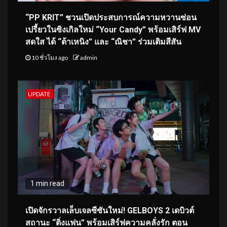
“PP KRIT” ชวนเปิดประสบการณ์ความหวานซ่อน
เปรี้ยวในซิงเกิลใหม่ “Your Candy” พร้อมเสิร์ฟ MV
สดใส ได้ “ต้าเหนิง” และ “ณิชา” ร่วมเติมสีสัน
10 ชั่วโมง ago
admin
UPDATE
1 min read
เปิดจักรวาลเล็บเจลซีซันใหม่! GELBOYS 2 เดบิวต์
สถานะ “ติ่งแฟน” พร้อมเสิร์ฟความคลั่งรัก ตอน