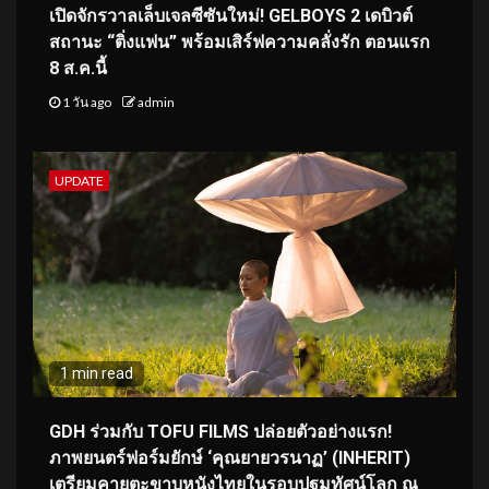
เปิดจักรวาลเล็บเจลซีซันใหม่! GELBOYS 2 เดบิวต์
สถานะ “ติ่งแฟน” พร้อมเสิร์ฟความคลั่งรัก ตอนแรก
8 ส.ค.นี้
1 วัน ago
admin
UPDATE
1 min read
GDH ร่วมกับ TOFU FILMS ปล่อยตัวอย่างแรก!
ภาพยนตร์ฟอร์มยักษ์ ‘คุณยายวรนาฏ’ (INHERIT)
เตรียมคายตะขาบหนังไทยในรอบปฐมทัศน์โลก ณ