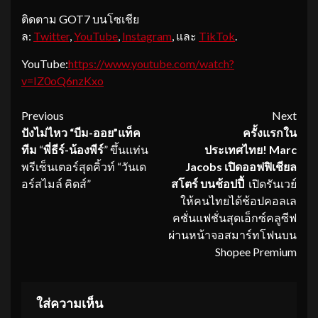
ติดตาม GOT7 บนโซเชีย
ล:
Twitter
,
YouTube
,
Instagram
, และ
TikTok
.
YouTube:
https://www.youtube.com/watch?
v=IZ0oQ6nzKxo
Continue
Previous
Next
ปังไม่ไหว “บีม-ออย”แท็ค
ครั้งแรกใน
Reading
ทีม
“
พี่ธีร์-น้องพีร์
”
ขึ้นแท่น
ประเทศไทย
!
Marc
พรีเซ็นเตอร์สุดคิ้วท์ “วันเด
Jacobs
เปิด
ออฟฟิเชียล
อร์สไมล์ คิดส์”
สโตร์ บนช้อปปี้
เปิดรันเวย์
ให้คนไทยได้ช้อปคอลเล
คชั่นแฟชั่นสุดเอ็กซ์คลูซีฟ
ผ่านหน้าจอสมาร์ทโฟนบน
Shopee Premium
ใส่ความเห็น