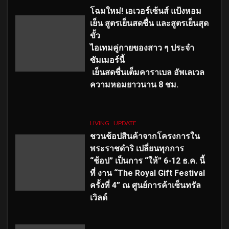
โฉมใหม่
! เอเวอร์เซ้นส์ แป้งหอม
เย็น สูตรเย็นสดชื่น และสูตรเย็นสุด
ขั้ว
ไอเทมคู่กายของสาว ๆ ประจำ
ซัมเมอร์นี้
เย็นสดชื่นเต็มคาราเบล อัพเลเวล
ความหอมยาวนาน
8
ชม.
LIVING
UPDATE
ชวนช้อปสินค้าจากโครงการใน
พระราชดำริ เปลี่ยนทุกการ
“ช้อป” เป็นการ “ให้” 6-12 ธ.ค. นี้
ที่ งาน “The Royal Gift Festival
ครั้งที่ 4” ณ ศูนย์การค้าเซ็นทรัล
เวิลด์