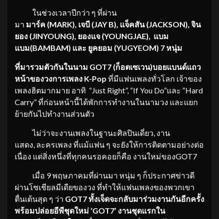
ในช่วงเวลาปีกว่า ๆ ที่ผ่าน
มา
มาร์ค
(MARK), เจบี (JAY B), แจ็คสัน (JACKSON), จิน
ยอง (JINYOUNG), ยองแจ (YOUNGJAE), แบม
แบม(BAMBAM) และ ยูคยอม (YUGYEOM) 7 หนุ่ม
ที่มารวมตัวกันในนาม
GOT7 (ก็อตเซเวน)บอยแบนด์แถว
หน้าของวงการเพลง K-Pop
ที่มีแฟนเพลงทั่วโลก เจ้าของ
เพลงฮิตมากมาย อาทิ “Just Right”, “If You Do”และ “Hard
Carry” ที่ก่อนหน้านี้ได้พักการทำงานในนามวง และแยก
ย้ายกันไปทำงานส่วนตัว
ไม่ว่าจะงานเพลงในฐานะศิลปินเดี่ยว, งาน
แสดง, ละครเพลง ที่แม้แฟน ๆ จะยังให้การติดตามอย่างต่อ
เนื่อง แต่สิ่งหนึ่งที่ทุกคนรอคอยก็คือ งานใหม่ของGOT7
เมื่อ 9 พฤษภาคมที่ผ่านมา หนุ่ม ๆ ก็ประกาศข่าวดี
ผ่านโซเชียลมีเดียของวง ที่ทำให้แฟนเพลงของพวกเขา
ตื่นเต้นสุด ๆ ว่า
GOT7 ทั้งเจ็ดจะกลับมาร่วมงานกันอี
กครั้ง
พร้อมปล่อยอีพีชุดใหม่ ‘GOT7’ งานชุดแรกใน