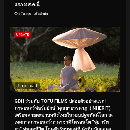
แรก 8 ส.ค.นี้
1 วัน ago
admin
UPDATE
1 min read
GDH ร่วมกับ TOFU FILMS ปล่อยตัวอย่างแรก!
ภาพยนตร์ฟอร์มยักษ์ ‘คุณยายวรนาฏ’ (INHERIT)
เตรียมคายตะขาบหนังไทยในรอบปฐมทัศน์โลก ณ
เทศกาลภาพยนตร์นานาชาติโตรอนโต “จุ๋ย วรัท
ยา” ทุ่มสุดชีวิต โกนหัวรับบทแม่ชี นำทีมนักแสดง