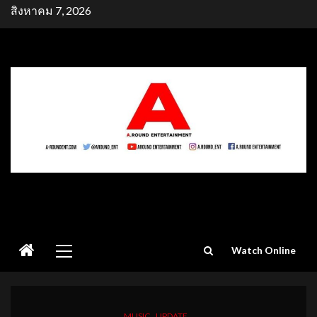
Skip
สิงหาคม 7, 2026
to
content
Primary
Watch Online
Menu
MUSIC
UPDATE