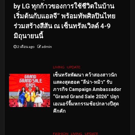
by LG ทุกก้าวของการใช้ชีวิตในบ้าน
เริ่มต้นกับแอลจี” พร้อมทัพศิลปินไทย
ร่วมสร้างสีสัน ณ เซ็นทรัลเวิลด์ 4-9
มิถุนายนนี้
2 เดือน ago
admin
LIVING
UPDATE
เซ็นทรัลพัฒนา คว้าสองสาวนัก
แสดงสุดฮอต “ลีน่า-หมิว” รับ
ภารกิจ Campaign Ambassador
“Grand Grand Sale 2026” ปลุก
เอเนอร์จี้มหกรรมช้อปกลางปีสุด
คึกคัก
FASHION
LIVING
UPDATE