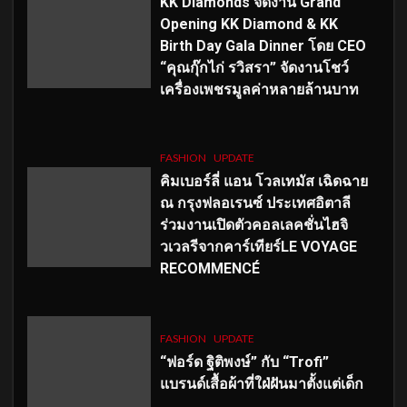
KK Diamonds จัดงาน Grand
Opening KK Diamond & KK
Birth Day Gala Dinner โดย CEO
“คุณกุ๊กไก่ รวิสรา” จัดงานโชว์
เครื่องเพชรมูลค่าหลายล้านบาท
FASHION
UPDATE
คิมเบอร์ลี่ แอน โวลเทมัส เฉิดฉาย
ณ กรุงฟลอเรนซ์ ประเทศอิตาลี
ร่วมงานเปิดตัวคอลเลคชั่นไฮจิ
วเวลรีจากคาร์เทียร์LE VOYAGE
RECOMMENCÉ
FASHION
UPDATE
“ฟอร์ด ฐิติพงษ์” กับ “Trofi”
แบรนด์เสื้อผ้าที่ใฝ่ฝันมาตั้งแต่เด็ก