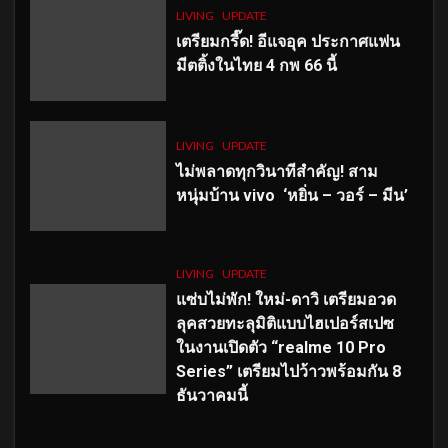
LIVING
UPDATE
เตรียมกรี๊ด! อีแจอุค ประกาศแฟน
มีตติ้งในไทย 4 กพ 66 นี้
LIVING
UPDATE
ไม่พลาดทุกวินาทีสำคัญ
! สาม
หนุ่มบ้าน vivo ‘หยิ่น – วอร์ – มีน’
LIVING
UPDATE
แซ่บไม่พัก! ใหม่-ดาวิ เตรียมอวด
ลุคสวยทะลุมิติแบบไฮเปอร์สเปซ
ในงานเปิดตัว “realme 10 Pro
Series” เตรียมไปว้าวพร้อมกัน 8
ธันวาคมนี้