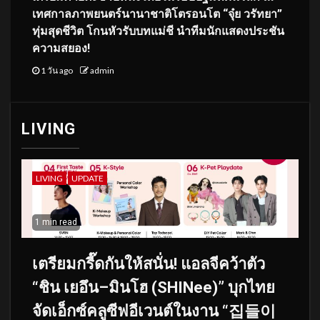
เทศกาลภาพยนตร์นานาชาติโตรอนโต “จุ๋ย วรัทยา”
ทุ่มสุดชีวิต โกนหัวรับบทแม่ชี นำทีมนักแสดงประชัน
ความสยอง!
1 วัน ago
admin
LIVING
LIVING
UPDATE
1 min read
เตรียมกรี๊ดกันให้สนั่น! แอลจีคว้าตัว
“ชิน เยอึน–มินโฮ (SHINee)” บุกไทย
จัดเอ็กซ์คลูซีฟอีเวนต์ในงาน “집들이