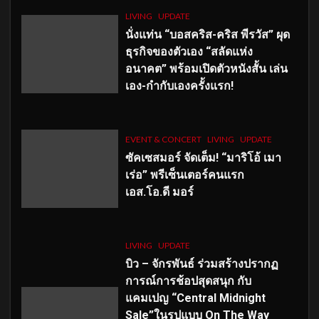
LIVING
UPDATE
นั่งแท่น “บอสคริส-คริส พีรวัส” ผุด
ธุรกิจของตัวเอง “สลัดแห่ง
อนาคต” พร้อมเปิดตัวหนังสั้น เล่น
เอง-กำกับเองครั้งแรก!
EVENT & CONCERT
LIVING
UPDATE
ซัคเซสมอร์ จัดเต็ม
!
“มาริโอ้ เมา
เร่อ” พรีเซ็นเตอร์คนแรก
เอส
.โอ.ดี มอร์
LIVING
UPDATE
บิว – จักรพันธ์ ร่วมสร้างปรากฏ
การณ์การช้อปสุดสนุก กับ
แคมเปญ “Central Midnight
Sale”ในรูปแบบ On The Way