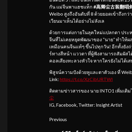
กัน แม่จีนพาแฮชแท็ก
#高卿尘古装翻唱
Weibo สูงถึงอันดับที่ 8 ด้วยยอดเข้าถึงกว่า
เวียนมาเห็นได้อย่างไม่ลังเล
ด้วยการแต่งกายในลุคใหม่แปลกตา ประหนึ
จีนที่ไม่เคยหยุดพัฒนาของ “นาย” ทำให้ผลง
เหมือนคนจีนแท้ๆ ขึ้นไปทุกวัน! อีกทั้งย
ร์ทางสีหน้า แววตา ที่ผู้ฟังสามารถสัมผ
คอลเสียงทะลวงหัวใจ หากใครยังไม่ได้เส
พิสูจน์ความปังด้วยหูและตาตัวเอง ที่ 
Link:
https://t.co/XzCibURTWI
ติดตามข่าวสารของ นาย INTO1 เพิ่มเติมได
尘
IG, Facebook, Twitter: Insight Artist
Continue
Previous
Reading