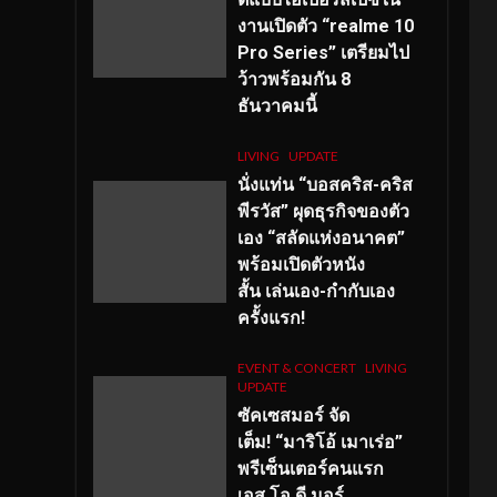
งานเปิดตัว “realme 10
Pro Series” เตรียมไป
ว้าวพร้อมกัน 8
ธันวาคมนี้
LIVING
UPDATE
นั่งแท่น “บอสคริส-คริส
พีรวัส” ผุดธุรกิจของตัว
เอง “สลัดแห่งอนาคต”
พร้อมเปิดตัวหนัง
สั้น เล่นเอง-กำกับเอง
ครั้งแรก!
EVENT & CONCERT
LIVING
UPDATE
ซัคเซสมอร์ จัด
เต็ม
!
“มาริโอ้ เมาเร่อ”
พรีเซ็นเตอร์คนแรก
เอส
.โอ.ดี มอร์