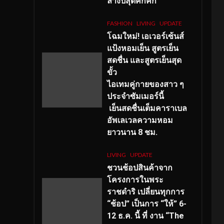
ลางปีสุดคึกคัก
FASHION
LIVING
UPDATE
โฉมใหม่
! เอเวอร์เซ้นส์
แป้งหอมเย็น สูตรเย็น
สดชื่น และสูตรเย็นสุด
ขั้ว
ไอเทมคู่กายของสาว ๆ
ประจำซัมเมอร์นี้
เย็นสดชื่นเต็มคาราเบล
อัพเลเวลความหอม
ยาวนาน
8
ชม.
LIVING
UPDATE
ชวนช้อปสินค้าจาก
โครงการในพระ
ราชดำริ เปลี่ยนทุกการ
“ช้อป” เป็นการ “ให้” 6-
12 ธ.ค. นี้ ที่ งาน “The