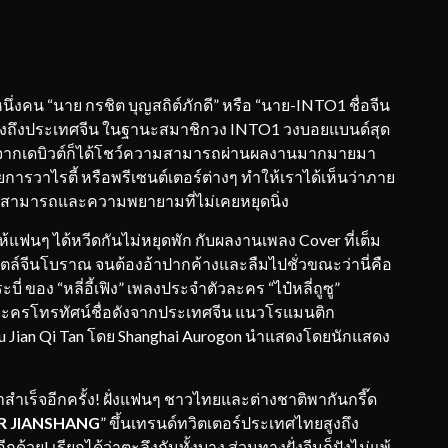
ึ่งคน “นาย กรชิต บุญสถิต์ภักดี” หรือ “นาย-INTO1 ชื่อจีน
งดังถึงประเทศจีน ในฐานะสมาชิกวง INTO1 วงบอยแบนด์สุด
ากเดบิวต์ก็ได้โชว์ความสามารถผ่านผลงานมากมายมา
การวาไรตี้ หรือพรีเซนต์เตอร์ต่างๆ ทำให้เราได้เห็นว่าภาย
ามสามารถและความพยายามที่ไม่เคยหยุดนิ่ง
้แฟนๆ ได้หวีดกันไม่หยุดพัก กับผลงานเพลง Cover ที่เต็ม
ไตล์จีนโบราณ จนต้องอ้าปากค้างและลืมไปชั่วขณะว่านี่คือ
ง “หลี่อี้เฟิง” เพลงประจำตัวละคร “ไป๋หลี่ถูซู”
” ละครโทรทัศน์ชื่อดังจากประเทศจีน แนวโรแมนติก
Gu Jian Qi Tan โดย Shanghai Aurogon นำแสดงโดยนักแสดง
าสำเร็จอีกครั้ง! ฝั่งแฟนๆ ชาวไทยและต่างชาติพากันกรี๊ด
R JIANSHANG
” ขึ้นเทรนด์ทวิตเตอร์ประเทศไทยสูงถึง
อีกด้วย! เรียกได้ว่าตะลึงกันทั้งบาง ส่วนทางฝั่งจีนก็ปังไม่แพ้