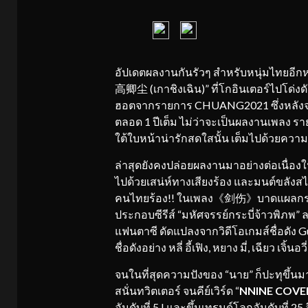
อัปเดตผลงานกันรัวๆ สำหรับหนุ่มไทยอีกหน
高卿尘 (เกาชิงเฉิน)” ที่โกอินเตอร์ไปโด่
ฮอตจากรายการ CHUANG2021 ซึ่งหลังจ
ตลอด 1 ปีเต็ม ไม่ว่าจะเป็นผลงานเพลง ราย
ใต้ใบหน้าน่ารักสดใสนั้น เต็มไปด้วยคว
ล่าสุดยังคงปล่อยผลงานมาอย่างต่อเนื่องให
ไปด้วยเสน่ห์ทางเสียงร้อง และมนต์ขลังส
คนไทยร้อง!! ในเพลง《剑伤》บาดแผลกระบี่ ขอ
ประกอบซีรีส์ “มหัศจรรย์กระบี่จ้าวพิภพ
แฟนตาซี ดัดแปลงจากวิดีโอเกมส์ชื่อดัง 
ชื่อดังอย่าง หลี่ อี้เฟิง, หยาง มี่, เฉียว เจิ้นอวี่
จนในที่สุดความปังของ “นาย” ก็ปะทุขึ้นม
สนั่นทวิตเตอร์ จนคีย์เวิร์ด “
NNINE COVE
อันดับที่ 5 ! และขึ้นเทรนด์โลกอันดับที่ 25 