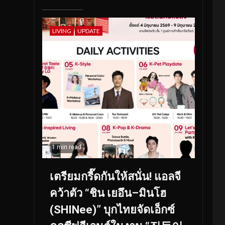
LIVING
UPDATE
1 min read
เตรียมกรี๊ดกันให้สนั่น! แอลจี
คว้าตัว “ชิน เยอึน–มินโฮ
(SHINee)” บุกไทยจัดเอ็กซ์