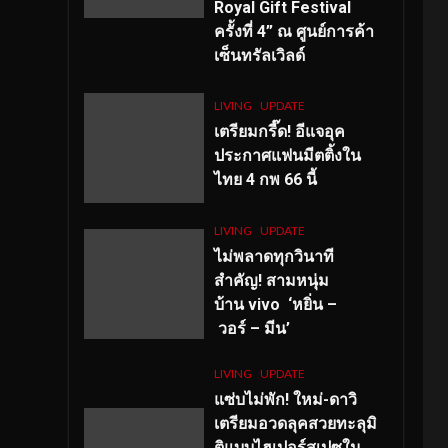
Royal Gift Festival
ครั้งที่ 4” ณ ศูนย์การค้า
เซ็นทรัลเวิลด์
LIVING
UPDATE
เตรียมกรี๊ด! อีแจอุค
ประกาศแฟนมีตติ้งใน
ไทย 4 กพ 66 นี้
LIVING
UPDATE
ไม่พลาดทุกวินาที
สำคัญ
! สามหนุ่ม
บ้าน vivo ‘หยิ่น –
วอร์ – มีน’
LIVING
UPDATE
แซ่บไม่พัก! ใหม่-ดาวิ
เตรียมอวดลุคสวยทะลุมิ
ติแบบไฮเปอร์สเปซใน