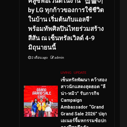
คลูซีฟอีเวนต์ในงาน “집들이
by LG ทุกก้าวของการใช้ชีวิต
ในบ้าน เริ่มต้นกับแอลจี”
พร้อมทัพศิลปินไทยร่วมสร้าง
สีสัน ณ เซ็นทรัลเวิลด์ 4-9
มิถุนายนนี้
2 เดือน ago
admin
LIVING
UPDATE
เซ็นทรัลพัฒนา คว้าสอง
สาวนักแสดงสุดฮอต “ลี
น่า-หมิว” รับภารกิจ
Campaign
Ambassador “Grand
Grand Sale 2026” ปลุก
เอเนอร์จี้มหกรรมช้อปก