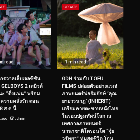
ATE
UPDATE
in read
1 min read
จักรวาลเล็บเจลซีซัน
GDH ร่วมกับ TOFU
! GELBOYS 2 เดบิวต์
FILMS ปล่อยตัวอย่างแรก!
ะ “ติ่งแฟน” พร้อม
ภาพยนตร์ฟอร์มยักษ์ ‘คุณ
์ฟความคลั่งรัก ตอน
ยายวรนาฏ’ (INHERIT)
 ส.ค.นี้
เตรียมคายตะขาบหนังไทย
ในรอบปฐมทัศน์โลก ณ
น ago
admin
เทศกาลภาพยนตร์
นานาชาติโตรอนโต “จุ๋ย
วรัทยา” ทุ่มสุดชีวิต โกน