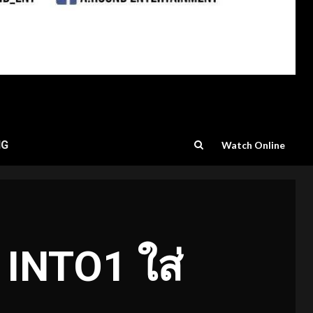
NG
Watch Online
INTO1 ใส่