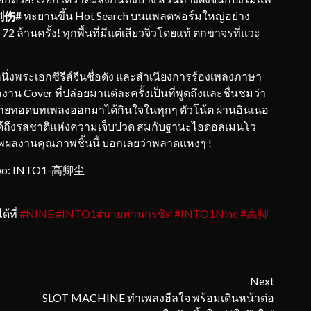
剑伤#
ทะยานขึ้น Hot Search บนแพลตฟอร์มใหญ่อย่าง
 72 ล้านครั้ง! ทุกพื้นที่มีแต่เสียวจิ่วโดยแท้ ตกขาจรที่แวะ
่งพระเอกซีรีส์จีนชื่อดัง และสำเนียงการร้องเพลงภาษา
าน Cover ที่ปล่อยมาแต่ละครั้งเป็นที่พูดถึงและชื่นชมว่า
ังถ่ายทอดบทเพลงออกมาได้กินใจในทุกๆ ตัวโน้ต ผ่านอินเนอ
ัสได้ถึงรสชาติแห่งความเจ็บปวด สมกับฐานะไอดอลเมนโว
พผลงานคุณภาพชิ้นนี้ บอกเลยว่าพลาดแหงๆ !
Weibo: INTO1-高卿尘
้ที่
#NINE
#INTO1
#นายท่านกรชิต
#INTO1Nine
#高卿
Next
SLOT MACHINE ทำเพลงฮีลใจ พร้อมเดินหน้าต่อ