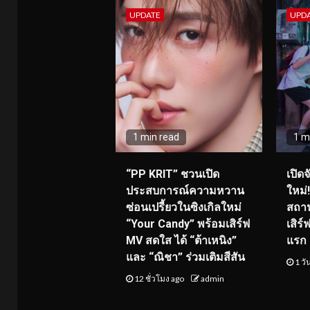
UPDATE
UPD
1 min read
1 m
“PP KRIT” ชวนเปิด
เปิด
ประสบการณ์ความหวาน
ใหม่
ซ่อนเปรี้ยวในซิงเกิลใหม่
สถาน
“Your Candy” พร้อมเสิร์ฟ
เสิร
MV สดใส ได้ “ต้าเหนิง”
แรก 8
และ “ณิชา” ร่วมเติมสีสัน
1 วั
12 ชั่วโมง ago
admin