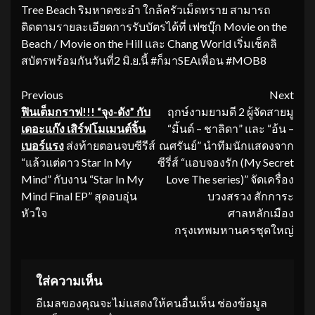
Tree Beach ริมหาดชะอำ ใกล้ครัวเม็ดทราย สามารถ
ติดตามรายละเอียดการรับบัตรได้ที่ เฟซบุ๊ก Movie on the
Beach / Movie on the Hill และ Chang World เริ่มเช็คลิ
สบัตรพร้อมกันวันที่2 มิ.ย.นี้ #ก็มาSEAเพื่อน #MOB8
Continue
Previous
Next
ฟินเต็มกราฟ
!!! “จุง-ดัง” กับ
ฤกษ์งามยามดี 2 ผู้จัดสายมู
Reading
เดอะแก๊ง เสิร์ฟโมเมนต์จิ้น
“มิ้นต์ – ชาลิดา” และ “อ้น –
เบอร์แรง
ส่งท้ายตอนจบซีรีส์
ณศรันย์” นำทีมนักแสดงจาก
“แล้วแต่ดาว Star In My
ซีรี่ส์ “แอบจองรัก (My Secret
Mind” กับงาน “Star In My
Love The series)” จัดเครื่อง
Mind Final EP” สุดอบอุ่น
บวงสรวง สักการะ
หัวใจ
ศาลหลักเมือง
กรุงเทพมหานครชุดใหญ่
ใส่ความเห็น
อีเมลของคุณจะไม่แสดงให้คนอื่นเห็น
ช่องข้อมูล