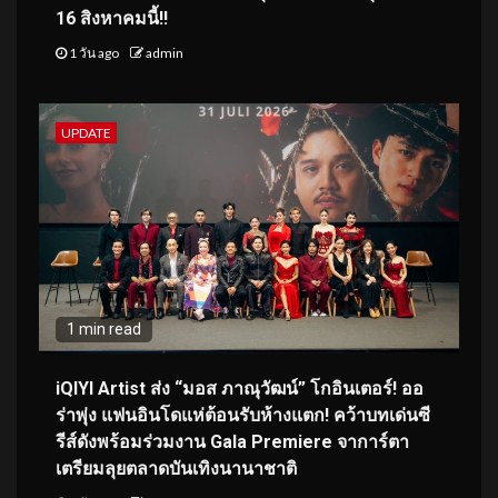
16 สิงหาคมนี้!!
1 วัน ago
admin
UPDATE
1 min read
iQIYI Artist ส่ง “มอส ภาณุวัฒน์” โกอินเตอร์! ออ
ร่าพุ่ง แฟนอินโดแห่ต้อนรับห้างแตก! คว้าบทเด่นซี
รีส์ดังพร้อมร่วมงาน Gala Premiere จาการ์ตา
เตรียมลุยตลาดบันเทิงนานาชาติ