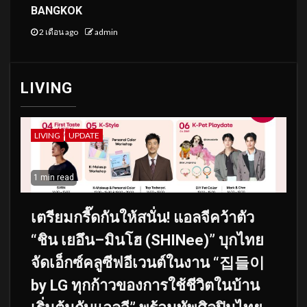
BANGKOK
2 เดือน ago
admin
LIVING
LIVING
UPDATE
1 min read
เตรียมกรี๊ดกันให้สนั่น! แอลจีคว้าตัว
“ชิน เยอึน–มินโฮ (SHINee)” บุกไทย
จัดเอ็กซ์คลูซีฟอีเวนต์ในงาน “집들이
by LG ทุกก้าวของการใช้ชีวิตในบ้าน