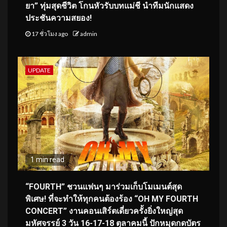
ยา” ทุ่มสุดชีวิต โกนหัวรับบทแม่ชี นำทีมนักแสดง
ประชันความสยอง!
17 ชั่วโมง ago
admin
UPDATE
1 min read
“FOURTH” ชวนแฟนๆ มาร่วมเก็บโมเมนต์สุด
พิเศษ! ที่จะทำให้ทุกคนต้องร้อง “OH MY FOURTH
CONCERT” งานคอนเสิร์ตเดี่ยวครั้งยิ่งใหญ่สุด
มหัศจรรย์ 3 วัน 16-17-18 ตุลาคมนี้ ปักหมุดกดบัตร