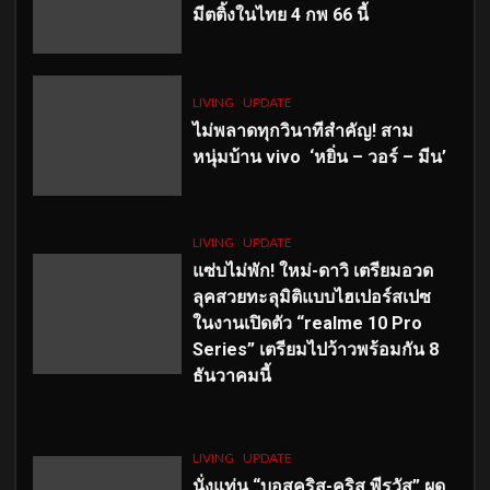
มีตติ้งในไทย 4 กพ 66 นี้
LIVING
UPDATE
ไม่พลาดทุกวินาทีสำคัญ
! สาม
หนุ่มบ้าน vivo ‘หยิ่น – วอร์ – มีน’
LIVING
UPDATE
แซ่บไม่พัก! ใหม่-ดาวิ เตรียมอวด
ลุคสวยทะลุมิติแบบไฮเปอร์สเปซ
ในงานเปิดตัว “realme 10 Pro
Series” เตรียมไปว้าวพร้อมกัน 8
ธันวาคมนี้
LIVING
UPDATE
นั่งแท่น “บอสคริส-คริส พีรวัส” ผุด