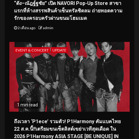
“ดัง–ณัฎฐ์ฐชัย” เปิด NAVORI Pop-Up Store สาขา
แรกที่ห้างสรรพสินค้าเซ็นทรัลชิดลม ถ่ายทอดความ
รักของครอบครัวผ่านขนมโฮมเมด
2 เดือน ago
admin
EVENT & CONCERT
UPDATE
1 min read
ถึงเวลา ‘P1ece’ รวมตัว! P1Harmony คัมแบคไทย
22 ส.ค.นี้!!เตรียมขนเซ็ตลิสต์เขย่าเวทีสุดเดือด ใน
2026 P1Harmony ASIA STAGE [BE UNIQUE] IN