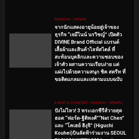
FASHION
UPDATE
จากนักแสดงอายุน้อยสู่เจ้าของ
ธุรกิจ “เจมีไนน์ นรวิชญ์” เปิดตัว
DIVINE Brand Official แบรนด์
เสื้อผ้าและสินค้าไลฟ์สไตล์ ที่
สะท้อนบุคลิกและความชอบของ
เจ้าตัว ผสานความเรียบง่าย แต่
แฝงไปด้วยความสนุก ชิค สตรีท ที่
ขอติดแกลมและเท่ตามแบบฉบับ
EVENT & CONCERT
FASHION
UPDATE
ปังไม่ไหว! 3 พระเอกซีรีส์วายสุด
ฮอต “ฟอร์ด-ฐิติพงศ์”“Nat Chen”
และ “โคเฮย์ ฮิงุจิ” (Higuchi
Kouhei)บินลัดฟ้าร่วมงาน SEOUL