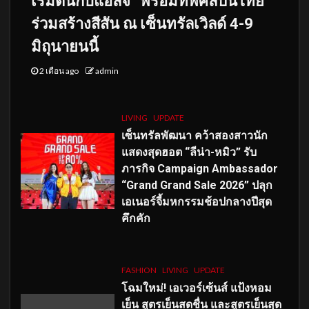
เริ่มต้นกับแอลจี” พร้อมทัพศิลปินไทย
ร่วมสร้างสีสัน ณ เซ็นทรัลเวิลด์ 4-9
มิถุนายนนี้
2 เดือน ago
admin
LIVING
UPDATE
เซ็นทรัลพัฒนา คว้าสองสาวนัก
แสดงสุดฮอต “ลีน่า-หมิว” รับ
ภารกิจ Campaign Ambassador
“Grand Grand Sale 2026” ปลุก
เอเนอร์จี้มหกรรมช้อปกลางปีสุด
คึกคัก
FASHION
LIVING
UPDATE
โฉมใหม่
! เอเวอร์เซ้นส์ แป้งหอม
เย็น สูตรเย็นสดชื่น และสูตรเย็นสุด