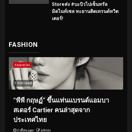
Storeส่ง #บะบิวไปเซ็นทรัล
มิดไนท์เซล ทะยานติดเทรนด์ทวิต
เตอร์!
FASHION
FASHION
1 min read
“พีพี กฤษฏ์” ขึ้นแท่นแบรนด์แอมบา
สเดอร์ Cartier คนล่าสุดจาก
ประเทศไทย
2 เดือน ago
admin