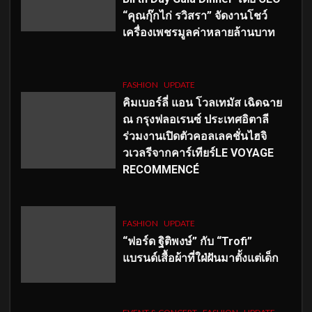
“คุณกุ๊กไก่ รวิสรา” จัดงานโชว์
เครื่องเพชรมูลค่าหลายล้านบาท
FASHION
UPDATE
คิมเบอร์ลี่ แอน โวลเทมัส เฉิดฉาย
ณ กรุงฟลอเรนซ์ ประเทศอิตาลี
ร่วมงานเปิดตัวคอลเลคชั่นไฮจิ
วเวลรีจากคาร์เทียร์LE VOYAGE
RECOMMENCÉ
FASHION
UPDATE
“ฟอร์ด ฐิติพงษ์” กับ “Trofi”
แบรนด์เสื้อผ้าที่ใฝ่ฝันมาตั้งแต่เด็ก