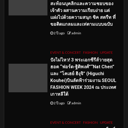
สะท้อนบุคลิกและความชอบของ
เจ้าตัว ผสานความเรียบง่าย แต่
แฝงไปด้วยความสนุก ชิค สตรีท ที่
ขอติดแกลมและเท่ตามแบบฉบับ
2 ปี ago
admin
EVENT & CONCERT
FASHION
UPDATE
ปังไม่ไหว! 3 พระเอกซีรีส์วายสุด
ฮอต “ฟอร์ด-ฐิติพงศ์”“Nat Chen”
และ “โคเฮย์ ฮิงุจิ” (Higuchi
Kouhei)บินลัดฟ้าร่วมงาน SEOUL
FASHION WEEK 2024 ณ ประเทศ
เกาหลีใต้
2 ปี ago
admin
EVENT & CONCERT
FASHION
UPDATE