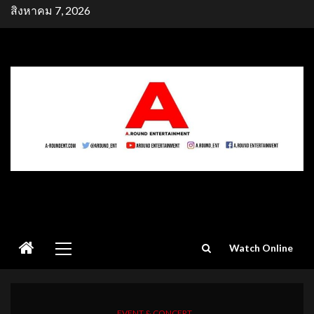
Skip
สิงหาคม 7, 2026
to
content
Primary
Watch Online
Menu
EVENT & CONCERT