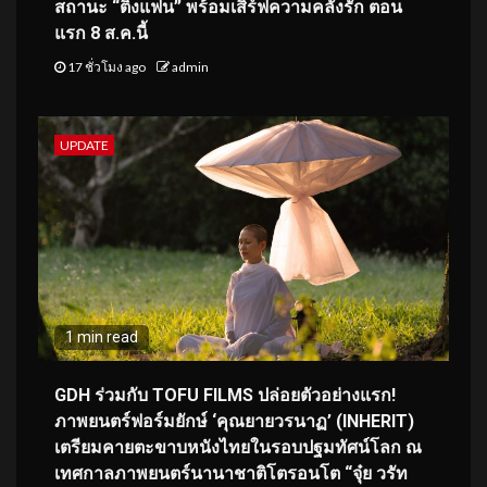
สถานะ “ติ่งแฟน” พร้อมเสิร์ฟความคลั่งรัก ตอน
แรก 8 ส.ค.นี้
17 ชั่วโมง ago
admin
UPDATE
1 min read
GDH ร่วมกับ TOFU FILMS ปล่อยตัวอย่างแรก!
ภาพยนตร์ฟอร์มยักษ์ ‘คุณยายวรนาฏ’ (INHERIT)
เตรียมคายตะขาบหนังไทยในรอบปฐมทัศน์โลก ณ
เทศกาลภาพยนตร์นานาชาติโตรอนโต “จุ๋ย วรัท