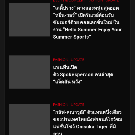
EVENT & CONCERT
FASHION
UPDATE
“เลดี้ปราง” ควงสองหนุ่มสุดฮอต
“หยิ่น-วอร์” เปิดรันเวย์ต้อนรับ
ซัมเมอร์ด้วย คอลเลกชั่นใหม่!ใน
งาน “Hello Summer Enjoy Your
Summer Sports”
FASHION
UPDATE
แพนทีนเปิด
ตัว
Spokesperson คนล่าสุด
“แจ็คสัน หวัง”
FASHION
UPDATE
“กลัฟ-คณาวุฒิ” ตัวแทนหนึ่งเดียว
ของประเทศไทยนั่งฟรอนต์โรว์ชม
แฟชั่นโชว์ Onisuka Tiger ที่มิ
ลาน