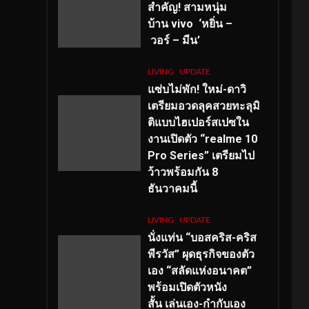
สำคัญ
! สามหนุ่ม
บ้าน vivo ‘หยิ่น –
วอร์ – มีน’
LIVING
UPDATE
แซ่บไม่พัก! ใหม่-ดาวิ
เตรียมอวดลุคสวยทะลุมิ
ติแบบไฮเปอร์สเปซใน
งานเปิดตัว “realme 10
Pro Series” เตรียมไป
ว้าวพร้อมกัน 8
ธันวาคมนี้
LIVING
UPDATE
นั่งแท่น “บอสคริส-คริส
พีรวัส” ผุดธุรกิจของตัว
เอง “สลัดแห่งอนาคต”
พร้อมเปิดตัวหนัง
สั้น เล่นเอง-กำกับเอง