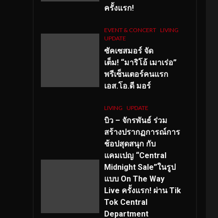
ครั้งแรก!
EVENT & CONCERT
LIVING
UPDATE
ซัคเซสมอร์ จัด
เต็ม
!
“มาริโอ้ เมาเร่อ”
พรีเซ็นเตอร์คนแรก
เอส
.โอ.ดี มอร์
LIVING
UPDATE
บิว – จักรพันธ์ ร่วม
สร้างปรากฏการณ์การ
ช้อปสุดสนุก กับ
แคมเปญ “Central
Midnight Sale”ในรูป
แบบ On The Way
Live ครั้งแรก! ผ่าน Tik
Tok Central
Department