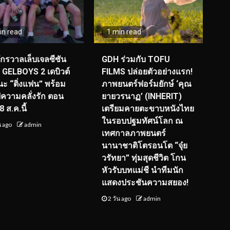
in read
1 min read
จักรวาลเล็บเจลซีซัน
GDH ร่วมกับ TOFU
! GELBOYS 2 เดบิวต์
FILMS ปล่อยตัวอย่างแรก!
ะ “ติ่งแฟน” พร้อม
ภาพยนตร์ฟอร์มยักษ์ ‘คุณ
์ฟความคลั่งรัก ตอน
ยายวรนาฏ’ (INHERIT)
 ส.ค.นี้
เตรียมคายตะขาบหนังไทย
ในรอบปฐมทัศน์โลก ณ
น ago
admin
เทศกาลภาพยนตร์
นานาชาติโตรอนโต “จุ๋ย
วรัทยา” ทุ่มสุดชีวิต โกน
หัวรับบทแม่ชี นำทีมนัก
แสดงประชันความสยอง!
2 วัน ago
admin