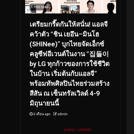
1 min read
เตรียมกรี๊ดกันให้สนั่น! แอลจี
คว้าตัว “ชิน เยอึน–มินโฮ
(SHINee)” บุกไทยจัดเอ็กซ์
คลูซีฟอีเวนต์ในงาน “집들이
by LG ทุกก้าวของการใช้ชีวิต
ในบ้าน เริ่มต้นกับแอลจี”
พร้อมทัพศิลปินไทยร่วมสร้าง
สีสัน ณ เซ็นทรัลเวิลด์ 4-9
มิถุนายนนี้
2 เดือน ago
admin
LIVING
UPDATE