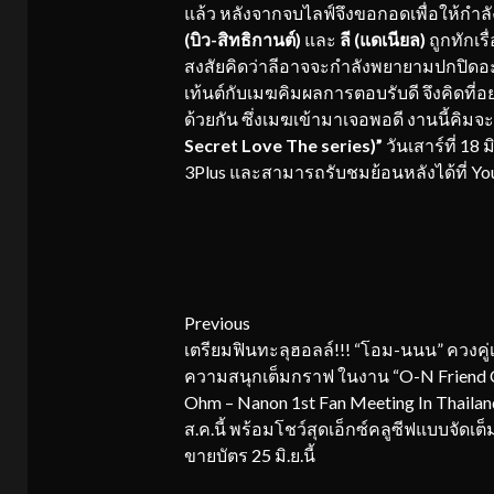
แล้ว หลังจากจบไลฟ์จึงขอกอดเพื่อให้กำลั
(บิว-สิทธิกานต์)
และ
ลี (แดเนียล)
ถูกทักเร
สงสัยคิดว่าลีอาจจะกำลังพยายามปกปิดอ
เท้นต์กับเมฆคิมผลการตอบรับดี จึงคิดที่อย
ด้วยกัน ซึ่งเมฆเข้ามาเจอพอดี งานนี้คิมจะ
Secret Love The series)”
วันเสาร์ที่ 18 
3Plus และสามารถรับชมย้อนหลังได้ที่ Y
Continue
Previous
เตรียมฟินทะลุฮอลล์!!! “โอม-นนน” ควงคู่เ
Reading
ความสนุกเต็มกราฟ ในงาน “O-N Friend 
Ohm – Nanon 1st Fan Meeting In Thailan
ส.ค.นี้ พร้อมโชว์สุดเอ็กซ์คลูซีฟแบบจัดเต็ม
ขายบัตร 25 มิ.ย.นี้