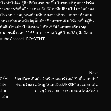
งใจ ทำให้คิมรู้สึกดีกับเมฆมากขึ้น ในขณะที่คู่ของ
ปาร์ค
ื่องอาถรรพ์เจ็ดปี ประกอบกับลีมีท่าทีเปลี่ยนไป ปาร์คยังคง
ะไรจากเขาอยู่ ทางด้านทิมหลังจากที่กระแสการทำคอน
ากจะทำคอนเท้นต์คู่จิ้นบ้าง จึงมาชวนคิม ให้มาเป็นคู่จิ้น
ตัดสินใจอย่างไร ติดตามได้ในซีรีส์
“แอบจองรัก (My
มิถุนายนนี้ เวลา 22.55 น. ทางช่อง 3 ดูทีวี กด33 ดูมือถือกด
outube Channel : BOYYENT
Next
สิร์ฟ
StartDee เปิดตัว 2 พรีเซนเตอร์ใหม่ “บิวกิ้น-นาน่า”
City
พร้อมจัดงานใหญ่ “StartDeeVERSE” ชวนออกเดิน
d” 6
ทางสู่จักรวาลการเรียนออนไลน์สุดล้ำ
 เปิด