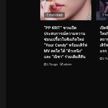
1 min read
1 m
“PP KRIT” ชวนเปิด
เปิด
ประสบการณ์ความหวาน
ใหม่
ซ่อนเปรี้ยวในซิงเกิลใหม่
สถาน
“Your Candy” พร้อมเสิร์ฟ
เสิร
MV สดใส ได้ “ต้าเหนิง”
แรก 8
และ “ณิชา” ร่วมเติมสีสัน
2 วั
1 วัน ago
admin