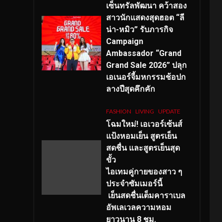
เซ็นทรัลพัฒนา คว้าสอง
สาวนักแสดงสุดฮอต “ลี
น่า-หมิว” รับภารกิจ
Campaign
Ambassador “Grand
Grand Sale 2026” ปลุก
เอเนอร์จี้มหกรรมช้อปก
ลางปีสุดคึกคัก
FASHION
LIVING
UPDATE
โฉมใหม่
! เอเวอร์เซ้นส์
แป้งหอมเย็น สูตรเย็น
สดชื่น และสูตรเย็นสุด
ขั้ว
ไอเทมคู่กายของสาว ๆ
ประจำซัมเมอร์นี้
เย็นสดชื่นเต็มคาราเบล
อัพเลเวลความหอม
ยาวนาน
8
ชม.