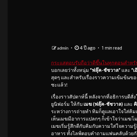
4 ปี ago
admin
1 min read
กระแสตอบรับถือว่าดีขึ้นในทุกตอนสำหรับ 
บอกเลยว่าทั้งหนุ่ม
“ฟลุ๊ค-ชัชวาล”
และ
“เอ
สุดๆ และสำหรับเรื่องราวความเข้มข้นของคู่
ซะแล้ว!
เรื่องราวสัปดาห์นี้ หลังจากที่อธิการบดีสั่ง
ยูนิฟอร์ม ให้กับ
เมฆ (ฟลุ๊ค-ชัชวาล)
และ
ค
ระหว่างการถ่ายทำ ทิมก็ดูแลเอาใจใส่คิมเ
เห็นเมฆมีอาการแปลกๆ ก็เข้าใจว่าเมฆโมโ
เมฆเริ่มรู้สึกดีกับคิมกับความใส่ใจความรู้
อาหาร ทั้งไลฟ์ตอบคำถามแฟนคลับด้วยกัน