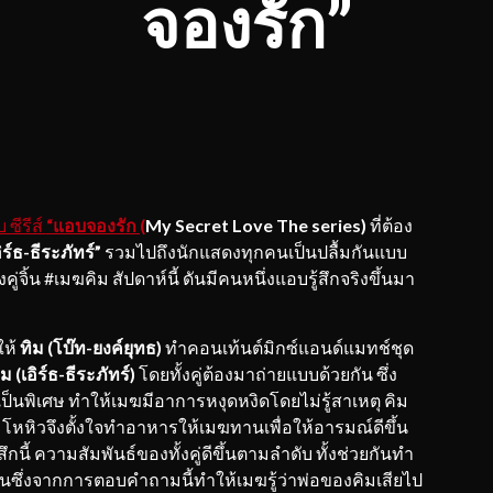
จองรัก”
ซีรีส์
“แอบจองรัก (
My Secret Love The series)
ที่ต้อง
ิร์ธ-ธีระภัทร์”
รวมไปถึงนักแสดงทุกคนเป็นปลื้มกันแบบ
จิ้น #เมฆคิม สัปดาห์นี้ ดันมีคนหนึ่งแอบรู้สึกจริงขึ้นมา
ให้
ทิม (โบ๊ท-ยงค์ยุทธ)
ทำคอนเท้นต์มิกซ์แอนด์แมทช์ชุด
ิม (เอิร์ธ-ธีระภัทร์)
โดยทั้งคู่ต้องมาถ่ายแบบด้วยกัน ซึ่ง
ป็นพิเศษ ทำให้เมฆมีอาการหงุดหงิดโดยไม่รู้สาเหตุ คิม
หหิวจึงตั้งใจทำอาหารให้เมฆทานเพื่อให้อารมณ์ดีขึ้น
สึกนี้ ความสัมพันธ์ของทั้งคู่ดีขึ้นตามลำดับ ทั้งช่วยกันทำ
ซึ่งจากการตอบคำถามนี้ทำให้เมฆรู้ว่าพ่อของคิมเสียไป