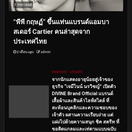
1 min read
“พีพี กฤษฏ์” ขึ้นแท่นแบรนด์แอมบา
สเดอร์ Cartier คนล่าสุดจาก
ประเทศไทย
2 เดือน ago
admin
FASHION
UPDATE
จากนักแสดงอายุน้อยสู่เจ้าของ
ธุรกิจ “เจมีไนน์ นรวิชญ์” เปิดตัว
DIVINE Brand Official แบรนด์
เสื้อผ้าและสินค้าไลฟ์สไตล์ ที่
สะท้อนบุคลิกและความชอบของ
เจ้าตัว ผสานความเรียบง่าย แต่
แฝงไปด้วยความสนุก ชิค สตรีท ที่
ขอติดแกลมและเท่ตามแบบฉบับ