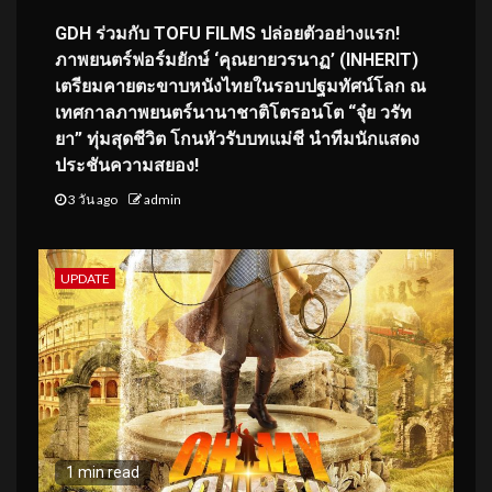
GDH ร่วมกับ TOFU FILMS ปล่อยตัวอย่างแรก!
ภาพยนตร์ฟอร์มยักษ์ ‘คุณยายวรนาฏ’ (INHERIT)
เตรียมคายตะขาบหนังไทยในรอบปฐมทัศน์โลก ณ
เทศกาลภาพยนตร์นานาชาติโตรอนโต “จุ๋ย วรัท
ยา” ทุ่มสุดชีวิต โกนหัวรับบทแม่ชี นำทีมนักแสดง
ประชันความสยอง!
3 วัน ago
admin
UPDATE
1 min read