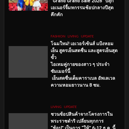
“Grand Grand Sale 2026” ปลุก
เอเนอร์จี้มหกรรมช้อปกลางปีสุด
คึกคัก
FASHION
LIVING
UPDATE
โฉมใหม่
! เอเวอร์เซ้นส์ แป้งหอม
เย็น สูตรเย็นสดชื่น และสูตรเย็นสุด
ขั้ว
ไอเทมคู่กายของสาว ๆ ประจำ
ซัมเมอร์นี้
เย็นสดชื่นเต็มคาราเบล อัพเลเวล
ความหอมยาวนาน
8
ชม.
LIVING
UPDATE
ชวนช้อปสินค้าจากโครงการใน
พระราชดำริ เปลี่ยนทุกการ
“ช้อป” เป็นการ “ให้” 6-12 ธ.ค. นี้