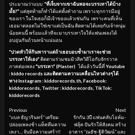
ประมาณว่าแบบ
“ที่เจ็บจากเขาฉันพอจะบรรเทาได้บ้าง
มั้ย?”
แต่สุดท้ายก็ทำได้แค่ตั้งคำถาม เพราะทุกการมีอยู่
ของเรา ในใจเธอก็มีเจ้าของแล้วเช่นกัน เพราะคนที่เห็น
เธอมาตลอดไม่ใช่เขาแต่เป็นฉัน ติดตามได้เลยกับเจ้าหนุ่ม
น้อยคนนี้ พร้อมแล้วทีจะมาบรรเทาใจให้แฟนเพลงได้
อบอุ่นกันถ้วนหน้าแน่นอน
“ปวดหัวให้กินพาราแต่ถ้าเธอบอบช้ำมาเราจะช่วย
บรรเทาให้เอง”
ติดตามร่วมชมมิวสิควิดีโอกับจักรวาล
ภาคต่อเพลง
“บรรเทา” (
Plaster)
ได้แล้ววันนี้ที่
Youtube
: kiddo records
และติดตามความเคลื่อนไหวต่างๆได้
ทาง
Instagram :
kiddorecords.th
, Facebook:
kiddorecords
, Twitter :
kiddorecords
, TikTok:
kiddorecords
Continue
Previous
Next
“แบล ธัญวรินทร์” เตรียม
รักกัน 3ปี แฟนคลับโอห์ม-
Reading
ปล่อยเพลงช้า แท็คทีมความ
ฟลุ้ค ปันรักให้สังคม สร้าง
เหงา… จับมือความเศร้า!!
อาคาร “ณธัช-ฐิติวัฒน์” และ