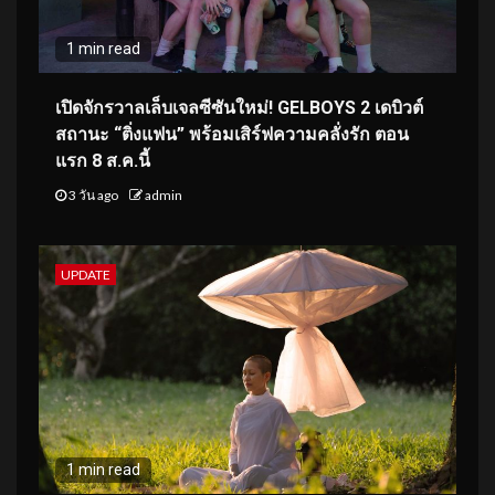
1 min read
เปิดจักรวาลเล็บเจลซีซันใหม่! GELBOYS 2 เดบิวต์
สถานะ “ติ่งแฟน” พร้อมเสิร์ฟความคลั่งรัก ตอน
แรก 8 ส.ค.นี้
3 วัน ago
admin
UPDATE
1 min read