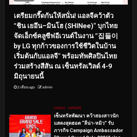
เตรียมกรี๊ดกันให้สนั่น! แอลจีคว้าตัว
“ชิน เยอึน–มินโฮ (SHINee)” บุกไทย
จัดเอ็กซ์คลูซีฟอีเวนต์ในงาน “집들이
by LG ทุกก้าวของการใช้ชีวิตในบ้าน
เริ่มต้นกับแอลจี” พร้อมทัพศิลปินไทย
ร่วมสร้างสีสัน ณ เซ็นทรัลเวิลด์ 4-9
มิถุนายนนี้
2 เดือน ago
admin
LIVING
UPDATE
เซ็นทรัลพัฒนา คว้าสองสาวนัก
แสดงสุดฮอต “ลีน่า-หมิว” รับ
ภารกิจ Campaign Ambassador