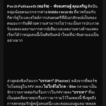
Porch Pathaseth (พอร์ช) – พัทธเศรษฐ์ คุณเจริญ
ศิลปิน
หนุ่มน้อยคนแรกจากค่าย
kiddo records
ที่มาพร้อมกับ
กีตาร์คู่ใจ และสไตล์การเล่นดนตรีที่มีเอกลักษณ์เป็นของ
ตนเอง การันตีด้วยความสามารถไม่ว่าจะเป็นการประกวด
ร้องเพลง ผลงานการพากย์เสียง และผลงานทางด้านแสดง
เรียกได้ว่าหนุ่มคนนี้เป็นศิลปินหน้าใหม่ที่น่าจับตามองเป็น
อย่างมาก
ล่าสุดส่งซิงเกิลแรก
“บรรเทา” (Plaster)
หลังจากที่พอร์ช
ไปโผล่อยู่ใน MV เพลง
ไม่ใกล้ไม่ไกล – Biw
กลายมาเป็น
จักรวาลภาคต่อกับเรื่องราวใน MV เพลง
“บรรเทา”
ที่จะ
เป็นจุดคลี่คลายทุกเรื่องราวมารวมไว้ในเพลงนี้ ซึ่งพูดถึง
การตกหลุมรักผู้หญิงคนหนึ่ง และคอยแอบดูแลมาตลอด