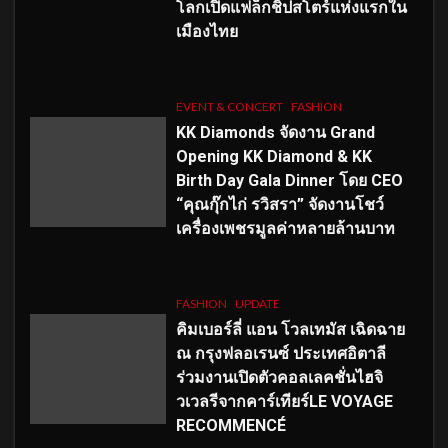
โลกเปิดแฟล็กชิปสโตร์แห่งแรกใน
เมืองไทย
EVENT & CONCERT
FASHION
KK Diamonds จัดงาน Grand
Opening KK Diamond & KK
Birth Day Gala Dinner โดย CEO
“คุณกุ๊กไก่ รวิสรา” จัดงานโชว์
เครื่องเพชรมูลค่าหลายล้านบาท
FASHION
UPDATE
คิมเบอร์ลี่ แอน โวลเทมัส เฉิดฉาย
ณ กรุงฟลอเรนซ์ ประเทศอิตาลี
ร่วมงานเปิดตัวคอลเลคชั่นไฮจิ
วเวลรีจากคาร์เทียร์LE VOYAGE
RECOMMENCÉ