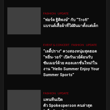
FASHION
UPDATE
“ฟอร์ด ฐิติพงษ์” กับ “Trofi”
แบรนด์เสื้อผ้าที่ใฝ่ฝันมาตั้งแต่เด็ก
EVENT & CONCERT
FASHION
UPDATE
“เลดี้ปราง” ควงสองหนุ่มสุดฮอต
“หยิ่น-วอร์” เปิดรันเวย์ต้อนรับ
ซัมเมอร์ด้วย คอลเลกชั่นใหม่!ใน
งาน “Hello Summer Enjoy Your
Summer Sports”
FASHION
UPDATE
แพนทีนเปิด
ตัว
Spokesperson คนล่าสุด