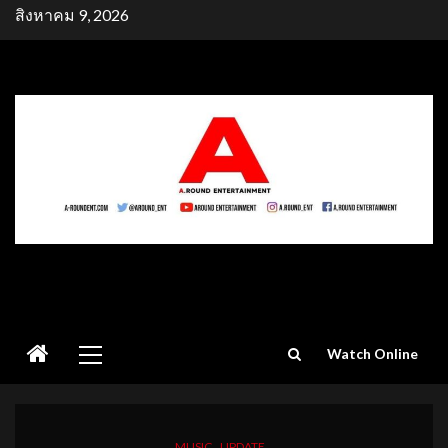
Skip
สิงหาคม 9, 2026
to
content
Primary
Watch Online
Menu
MUSIC
UPDATE