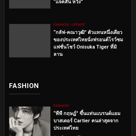
“แจ็คสัน หวัง”
FASHION
UPDATE
“กลัฟ-คณาวุฒิ” ตัวแทนหนึ่งเดียว
ของประเทศไทยนั่งฟรอนต์โรว์ชม
แฟชั่นโชว์ Onisuka Tiger ที่มิ
ลาน
FASHION
FASHION
“พีพี กฤษฏ์” ขึ้นแท่นแบรนด์แอม
บาสเดอร์ Cartier คนล่าสุดจาก
ประเทศไทย