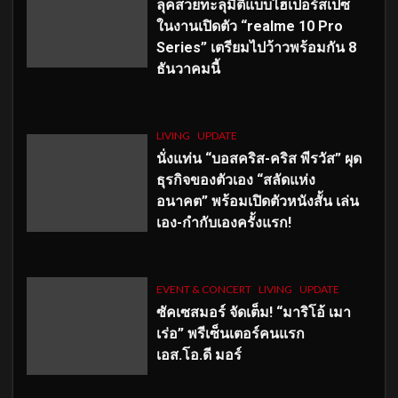
ลุคสวยทะลุมิติแบบไฮเปอร์สเปซ
ในงานเปิดตัว “realme 10 Pro
Series” เตรียมไปว้าวพร้อมกัน 8
ธันวาคมนี้
LIVING
UPDATE
นั่งแท่น “บอสคริส-คริส พีรวัส” ผุด
ธุรกิจของตัวเอง “สลัดแห่ง
อนาคต” พร้อมเปิดตัวหนังสั้น เล่น
เอง-กำกับเองครั้งแรก!
EVENT & CONCERT
LIVING
UPDATE
ซัคเซสมอร์ จัดเต็ม
!
“มาริโอ้ เมา
เร่อ” พรีเซ็นเตอร์คนแรก
เอส
.โอ.ดี มอร์