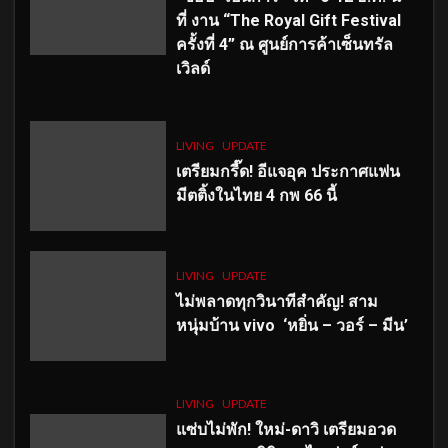
ที่ งาน “The Royal Gift Festival
ครั้งที่ 4” ณ ศูนย์การค้าเซ็นทรัล
เวิลด์
LIVING
UPDATE
เตรียมกรี๊ด! อีแจอุค ประกาศแฟน
มีตติ้งในไทย 4 กพ 66 นี้
LIVING
UPDATE
ไม่พลาดทุกวินาทีสำคัญ
! สาม
หนุ่มบ้าน vivo ‘หยิ่น – วอร์ – มีน’
LIVING
UPDATE
แซ่บไม่พัก! ใหม่-ดาวิ เตรียมอวด