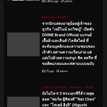
2 เดือน ago
admin
FASHION
UPDATE
จากนักแสดงอายุน้อยสู่เจ้าของ
ธุรกิจ “เจมีไนน์ นรวิชญ์” เปิดตัว
DIVINE Brand Official แบรนด์
เสื้อผ้าและสินค้าไลฟ์สไตล์ ที่
สะท้อนบุคลิกและความชอบของ
เจ้าตัว ผสานความเรียบง่าย แต่
แฝงไปด้วยความสนุก ชิค สตรีท ที่
ขอติดแกลมและเท่ตามแบบฉบับ
2 ปี ago
admin
EVENT & CONCERT
FASHION
UPDATE
ปังไม่ไหว! 3 พระเอกซีรีส์วายสุด
ฮอต “ฟอร์ด-ฐิติพงศ์”“Nat Chen”
และ “โคเฮย์ ฮิงุจิ” (Higuchi