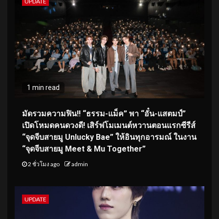
UPDATE
1 min read
มัดรวมความฟิน!! “ธรรม-แม็ค” พา “อั๋น-แสตมป์”
เปิดโหมดคนดวงดี! เสิร์ฟโมเมนต์หวานตอนแรกซีรีส์
“จุดจีบสายมู Unlucky Bae” ให้อินทุกอารมณ์ ในงาน
“จุดจีบสายมู Meet & Mu Together”
2 ชั่วโมง ago
admin
UPDATE