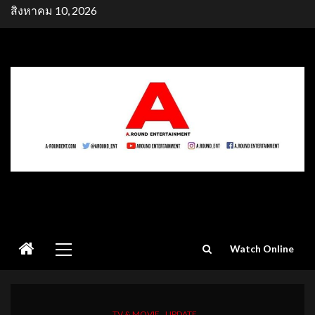
Skip
สิงหาคม 10, 2026
to
content
Primary
Watch Online
Menu
TV & MOVIE
UPDATE