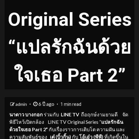
Original Series
“แปลรักฉันด้วย
ใจเธอ Part 2”
6 ปี ago
admin
1 min read
นาดาว บางกอก
ร่วมกับ
LINE TV
ถือฤกษ์งามยามดี
จัด
พิธีไหว้เปิดกล้อง LINE TV Original Series “
แปลรักฉัน
ด้วยใจเธอ
Part 2
”
กับเรื่องราวการเติบโต ความฝัน และ
ความสัมพันธ์ของ
เต๋
(
บิ้วกิ้น
)
กับ
โอ้เอ๋ว
(
พีพี
)
ที่เกิดขึ้นใน