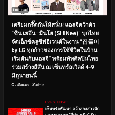
1 min read
เตรียมกรี๊ดกันให้สนั่น! แอลจีคว้าตัว
“ชิน เยอึน–มินโฮ (SHINee)” บุกไทย
จัดเอ็กซ์คลูซีฟอีเวนต์ในงาน “집들이
by LG ทุกก้าวของการใช้ชีวิตในบ้าน
เริ่มต้นกับแอลจี” พร้อมทัพศิลปินไทย
ร่วมสร้างสีสัน ณ เซ็นทรัลเวิลด์ 4-9
มิถุนายนนี้
2 เดือน ago
admin
LIVING
UPDATE
เซ็นทรัลพัฒนา คว้าสองสาวนัก
แสดงสุดฮอต “ลีน่า-หมิว” รับ