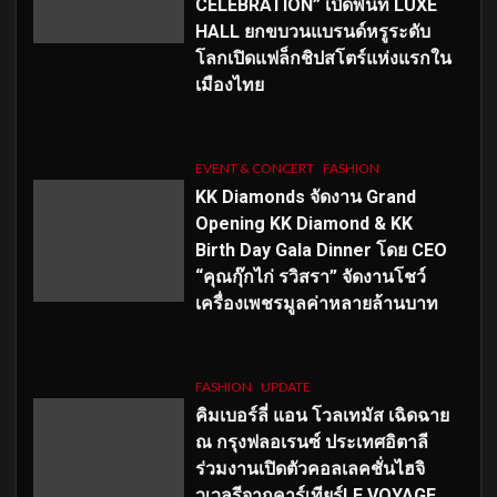
CELEBRATION” เปิดพื้นที่ LUXE
HALL ยกขบวนแบรนด์หรูระดับ
โลกเปิดแฟล็กชิปสโตร์แห่งแรกใน
เมืองไทย
EVENT & CONCERT
FASHION
KK Diamonds จัดงาน Grand
Opening KK Diamond & KK
Birth Day Gala Dinner โดย CEO
“คุณกุ๊กไก่ รวิสรา” จัดงานโชว์
เครื่องเพชรมูลค่าหลายล้านบาท
FASHION
UPDATE
คิมเบอร์ลี่ แอน โวลเทมัส เฉิดฉาย
ณ กรุงฟลอเรนซ์ ประเทศอิตาลี
ร่วมงานเปิดตัวคอลเลคชั่นไฮจิ
วเวลรีจากคาร์เทียร์LE VOYAGE