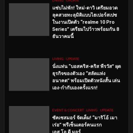
LIVING
UPDATE
แซ่บไม่พัก! ใหม่-ดาวิ เตรียมอวด
ลุคสวยทะลุมิติแบบไฮเปอร์สเปซ
ในงานเปิดตัว “realme 10 Pro
Series” เตรียมไปว้าวพร้อมกัน 8
ธันวาคมนี้
LIVING
UPDATE
นั่งแท่น “บอสคริส-คริส พีรวัส” ผุด
ธุรกิจของตัวเอง “สลัดแห่ง
อนาคต” พร้อมเปิดตัวหนังสั้น เล่น
เอง-กำกับเองครั้งแรก!
EVENT & CONCERT
LIVING
UPDATE
ซัคเซสมอร์ จัดเต็ม
!
“มาริโอ้ เมา
เร่อ” พรีเซ็นเตอร์คนแรก
เอส
.โอ.ดี มอร์