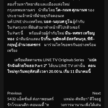
สองรั้วมหาวิทยาลัย และเมืองแห่งใหม่
กรุงเทพมหานคร นำทีมโดย
โต
–
กณพ ศุภมานพ
รอง
ประธานเจ้าหน้าที่ฝ่ายธุรกิจคอนเท
นท์ LINE ประเทศไทย,
บอส
–
นฤเบศ กูโน
ผู้กำกับ
ใน Part แรก ที่ผันตัวมาทำหน้าที่โปรดิวเซอร์
ใน Part นี้ พร้อมด้วยผู้กำกับใหม่
มีน
–
ทศพร
เ
หรียญ
ทอง
นำทีมนักแสดง
บิวกิ้น
–
พุฒิพงศ์ อัสสรัตนกุล, พีพี
–
กฤษฏ์ อำนวยเดชกร
มาร่วมไหว้ขอพรกันอย่างพร้อม
เพรียง
เตรียมติดตามชม LINE TV Originals Series “
แปล
รักฉันด้วยใจเธอ Part 2”
ได้บน LINE TV เท่านั้น
ตอน
ใหม่ทุกวันพฤหัสบดี เวลา 20.00 น. เริ่ม 11 มีนาคมนี้
Continue
Previous
Next
5432 แอ็คชั่นส์ ส่งภาพยนตร์
แหม่ม-คัทลียา” ดีใจอยู่
Reading
รักโรแมนติก-คอมเมดี้ “ห
วงการมานาน เพิ่งได้เล่น