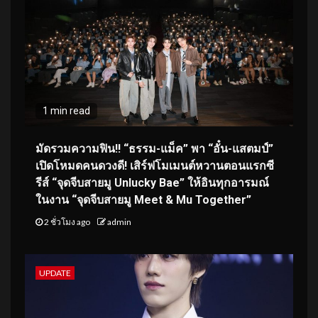
1 min read
มัดรวมความฟิน!! “ธรรม-แม็ค” พา “อั๋น-แสตมป์”
เปิดโหมดคนดวงดี! เสิร์ฟโมเมนต์หวานตอนแรกซี
รีส์ “จุดจีบสายมู Unlucky Bae” ให้อินทุกอารมณ์
ในงาน “จุดจีบสายมู Meet & Mu Together”
2 ชั่วโมง ago
admin
UPDATE