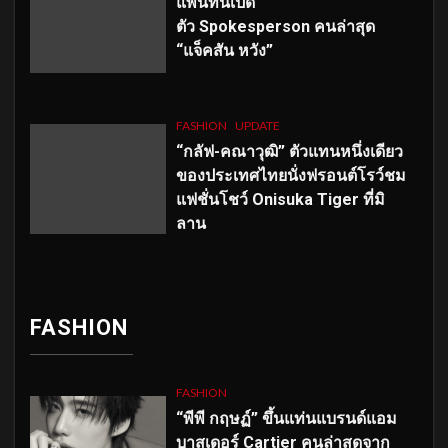
แพนทีนเปิด
ตัว
Spokesperson คนล่าสุด
“แจ็คสัน หวัง”
FASHION
UPDATE
“กลัฟ-คณาวุฒิ” ตัวแทนหนึ่งเดียว
ของประเทศไทยนั่งฟรอนต์โรว์ชม
แฟชั่นโชว์ Onisuka Tiger ที่มิ
ลาน
FASHION
FASHION
“พีพี กฤษฏ์” ขึ้นแท่นแบรนด์แอม
บาสเดอร์ Cartier คนล่าสุดจาก