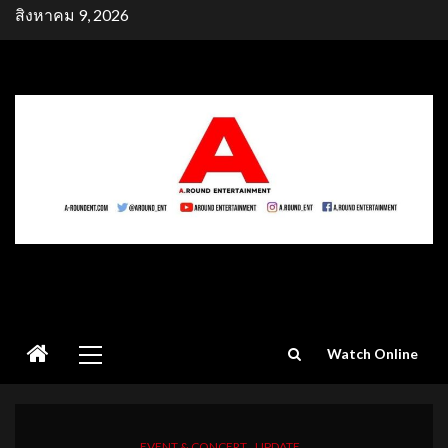
Skip
สิงหาคม 9, 2026
to
content
Primary
Watch Online
Menu
EVENT & CONCERT
UPDATE