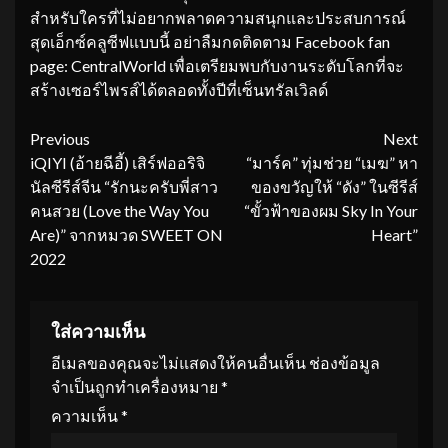
สำหรับใครที่ไม่อยากพลาดความสนุกและประสบการณ์
สุดเอ็กซ์คลูซีฟแบบนี้ อย่าลืมกดติดตาม Facebook fan
page: CentralWorld เพื่อเตรียมพบกับงานระดับโลกที่จะ
สร้างเซอร์ไพรส์ได้ตลอดทั้งปีที่เซ็นทรัลเวิลด์
Continue
Previous
Next
iQIYI (อ้ายฉีอี้) เสิร์ฟออริจิ
“มาร์ค” ทุ่มช่วย “เมฆ” หา
Reading
นัลซีรีส์จีน “รักนะครับพี่สาว
ของขวัญให้ “ดัง” ในซีรีส์
คนสวย (Love the Way You
“ขั้วฟ้าของผม Sky In Your
Are)” จากหมวด SWEET ON
Heart”
2022
ใส่ความเห็น
อีเมลของคุณจะไม่แสดงให้คนอื่นเห็น
ช่องข้อมูล
จำเป็นถูกทำเครื่องหมาย
*
ความเห็น
*