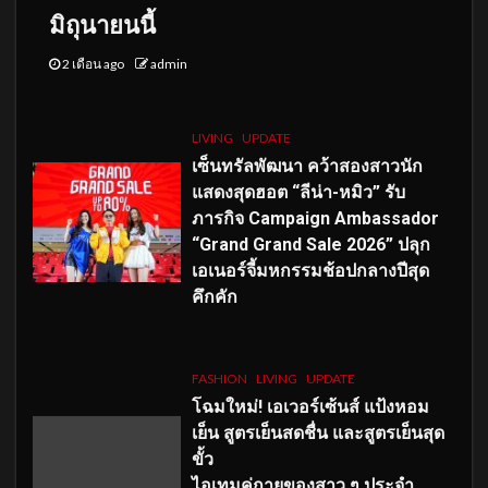
มิถุนายนนี้
2 เดือน ago
admin
LIVING
UPDATE
เซ็นทรัลพัฒนา คว้าสองสาวนัก
แสดงสุดฮอต “ลีน่า-หมิว” รับ
ภารกิจ Campaign Ambassador
“Grand Grand Sale 2026” ปลุก
เอเนอร์จี้มหกรรมช้อปกลางปีสุด
คึกคัก
FASHION
LIVING
UPDATE
โฉมใหม่
! เอเวอร์เซ้นส์ แป้งหอม
เย็น สูตรเย็นสดชื่น และสูตรเย็นสุด
ขั้ว
ไอเทมคู่กายของสาว ๆ ประจำ