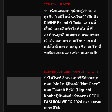
FASHION
UPDATE
จากนักแสดงอายุน้อยสู่เจ้าของ
ธุรกิจ “เจมีไนน์ นรวิชญ์” เปิดตัว
DIVINE Brand Official แบรนด์
เสื้อผ้าและสินค้าไลฟ์สไตล์ ที่
สะท้อนบุคลิกและความชอบของ
เจ้าตัว ผสานความเรียบง่าย แต่
แฝงไปด้วยความสนุก ชิค สตรีท ที่
ขอติดแกลมและเท่ตามแบบฉบับ
EVENT & CONCERT
FASHION
UPDATE
ปังไม่ไหว! 3 พระเอกซีรีส์วายสุด
ฮอต “ฟอร์ด-ฐิติพงศ์”“Nat Chen”
และ “โคเฮย์ ฮิงุจิ” (Higuchi
Kouhei)บินลัดฟ้าร่วมงาน SEOUL
FASHION WEEK 2024 ณ ประเทศ
เกาหลีใต้