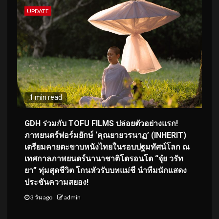
UPDATE
1 min read
GDH ร่วมกับ TOFU FILMS ปล่อยตัวอย่างแรก!
ภาพยนตร์ฟอร์มยักษ์ ‘คุณยายวรนาฏ’ (INHERIT)
เตรียมคายตะขาบหนังไทยในรอบปฐมทัศน์โลก ณ
เทศกาลภาพยนตร์นานาชาติโตรอนโต “จุ๋ย วรัท
ยา” ทุ่มสุดชีวิต โกนหัวรับบทแม่ชี นำทีมนักแสดง
ประชันความสยอง!
3 วัน ago
admin