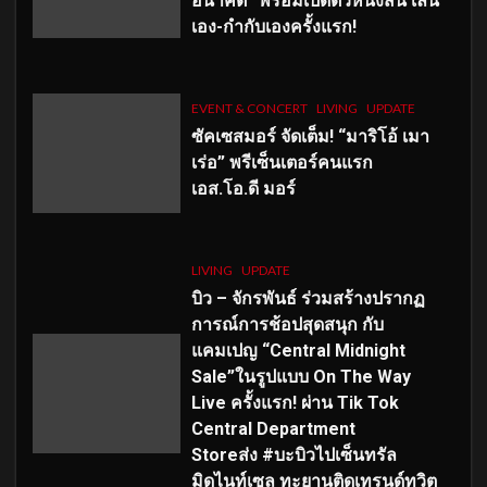
อนาคต” พร้อมเปิดตัวหนังสั้น เล่น
เอง-กำกับเองครั้งแรก!
EVENT & CONCERT
LIVING
UPDATE
ซัคเซสมอร์ จัดเต็ม
!
“มาริโอ้ เมา
เร่อ” พรีเซ็นเตอร์คนแรก
เอส
.โอ.ดี มอร์
LIVING
UPDATE
บิว – จักรพันธ์ ร่วมสร้างปรากฏ
การณ์การช้อปสุดสนุก กับ
แคมเปญ “Central Midnight
Sale”ในรูปแบบ On The Way
Live ครั้งแรก! ผ่าน Tik Tok
Central Department
Storeส่ง #บะบิวไปเซ็นทรัล
มิดไนท์เซล ทะยานติดเทรนด์ทวิต