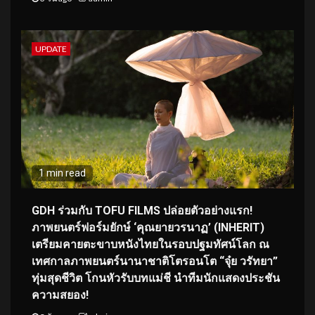
UPDATE
1 min read
GDH ร่วมกับ TOFU FILMS ปล่อยตัวอย่างแรก!
ภาพยนตร์ฟอร์มยักษ์ ‘คุณยายวรนาฏ’ (INHERIT)
เตรียมคายตะขาบหนังไทยในรอบปฐมทัศน์โลก ณ
เทศกาลภาพยนตร์นานาชาติโตรอนโต “จุ๋ย วรัทยา”
ทุ่มสุดชีวิต โกนหัวรับบทแม่ชี นำทีมนักแสดงประชัน
ความสยอง!