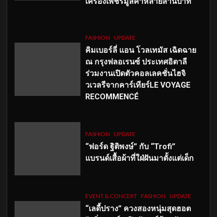
เครื่องเพชรมูลค่าหลายล้านบาท
FASHION
UPDATE
คิมเบอร์ลี่ แอน โวลเทมัส เฉิดฉาย
ณ กรุงฟลอเรนซ์ ประเทศอิตาลี
ร่วมงานเปิดตัวคอลเลคชั่นไฮจิ
วเวลรีจากคาร์เทียร์LE VOYAGE
RECOMMENCÉ
FASHION
UPDATE
“ฟอร์ด ฐิติพงษ์” กับ “Trofi”
แบรนด์เสื้อผ้าที่ใฝ่ฝันมาตั้งแต่เด็ก
EVENT & CONCERT
FASHION
UPDATE
“เลดี้ปราง” ควงสองหนุ่มสุดฮอต