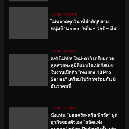
LIVING
UPDATE
ไม่พลาดทุกวินาทีสำคัญ
! สาม
หนุ่มบ้าน vivo ‘หยิ่น – วอร์ – มีน’
LIVING
UPDATE
แซ่บไม่พัก! ใหม่-ดาวิ เตรียมอวด
ลุคสวยทะลุมิติแบบไฮเปอร์สเปซ
ในงานเปิดตัว “realme 10 Pro
Series” เตรียมไปว้าวพร้อมกัน 8
ธันวาคมนี้
LIVING
UPDATE
นั่งแท่น “บอสคริส-คริส พีรวัส” ผุด
ธุรกิจของตัวเอง “สลัดแห่ง