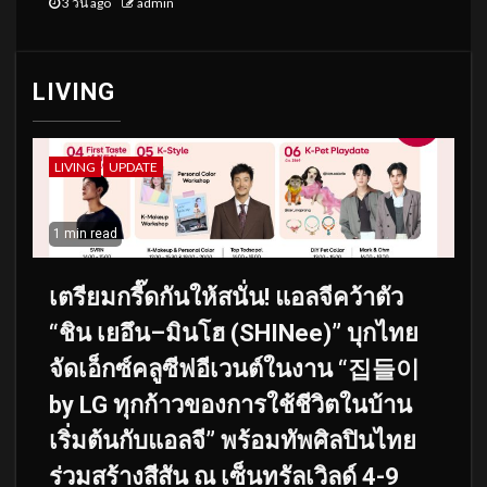
3 วัน ago
admin
LIVING
LIVING
UPDATE
1 min read
เตรียมกรี๊ดกันให้สนั่น! แอลจีคว้าตัว
“ชิน เยอึน–มินโฮ (SHINee)” บุกไทย
จัดเอ็กซ์คลูซีฟอีเวนต์ในงาน “집들이
by LG ทุกก้าวของการใช้ชีวิตในบ้าน
เริ่มต้นกับแอลจี” พร้อมทัพศิลปินไทย
ร่วมสร้างสีสัน ณ เซ็นทรัลเวิลด์ 4-9