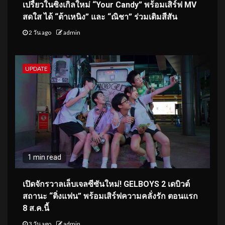
เปรี้ยวในซิงเกิลใหม่ “Your Candy” พร้อมเสิร์ฟ MV
สดใส ได้ “ต้าเหนิง” และ “ณิชา” ร่วมเติมสีสัน
2 วัน ago
admin
UPDATE
1 min read
เปิดจักรวาลเล็บเจลซีซันใหม่! GELBOYS 2 เดบิวต์
สถานะ “ติ่งแฟน” พร้อมเสิร์ฟความคลั่งรัก ตอนแรก
8 ส.ค.นี้
3 วัน ago
admin