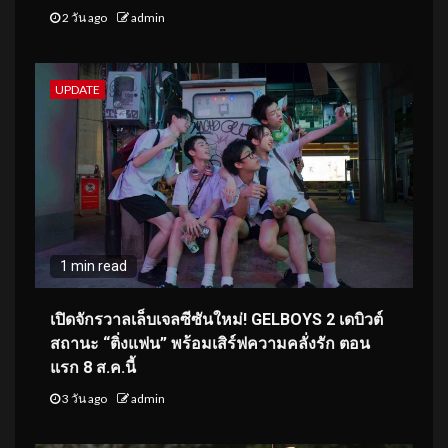
2 วัน ago
admin
UPDATE
1 min read
เปิดจักรวาลเล็บเจลซีซันใหม่! GELBOYS 2 เดบิวต์
สถานะ “ติ่งแฟน” พร้อมเสิร์ฟความคลั่งรัก ตอน
แรก 8 ส.ค.นี้
3 วัน ago
admin