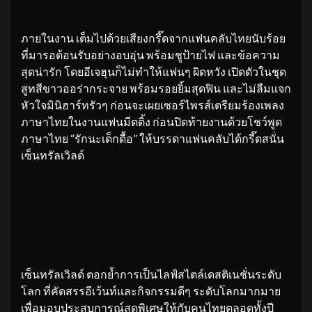
ภายในงาน เต็มไปด้วยเสียงกรี๊ดจากแฟนคลับไทยนับร้อย
ที่มารอต้อนรับอย่างอบอุ่น พร้อมชูป้ายไฟ และข้อความ
สุดน่ารัก โดยอีเจฮุนก็ไม่ทำให้แฟนๆ ผิดหวัง เปิดตัวในชุด
สูทสีขาวออร่ากระจาย พร้อมรอยยิ้มสุดฟิน และไม่ลืมแจก
หัวใจมินิฮาร์ทรัวๆ ก่อนจะเผยเซอร์ไพรส์เตรียมร้องเพลง
ภาษาไทยในงานแฟนมีตติ้ง ก่อนปิดท้ายงานด้วยโชว์พูด
ภาษาไทย “รักนะเด็กดื้อ” ให้บรรดาแฟนคลับได้กรี๊ดสนั่น
เซ็นทรัลเวิลด์
เซ็นทรัลเวิลด์ ตอกย้ำการเป็นไลฟ์สไตล์เดสติเนชั่นระดับ
โลก ที่คัดสรรอีเว้นท์และกิจกรรมดีๆ ระดับโลกมากมาย
เพื่อมอบประสบการณ์สุดพิเศษให้กับคนไทยตลอดทั้งปี