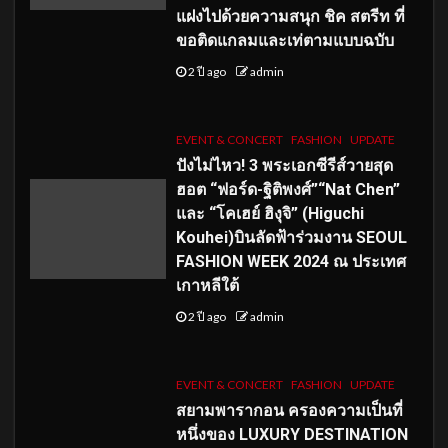
แฝงไปด้วยความสนุก ชิค สตรีท ที่
ขอติดแกลมและเท่ตามแบบฉบับ
2 ปี ago
admin
EVENT & CONCERT
FASHION
UPDATE
ปังไม่ไหว! 3 พระเอกซีรีส์วายสุด
ฮอต “ฟอร์ด-ฐิติพงศ์”“Nat Chen”
และ “โคเฮย์ ฮิงุจิ” (Higuchi
Kouhei)บินลัดฟ้าร่วมงาน SEOUL
FASHION WEEK 2024 ณ ประเทศ
เกาหลีใต้
2 ปี ago
admin
EVENT & CONCERT
FASHION
UPDATE
สยามพารากอน ครองความเป็นที่
หนึ่งของ LUXURY DESTINATION