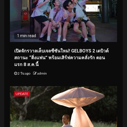
1 min read
เปิดจักรวาลเล็บเจลซีซันใหม่! GELBOYS 2 เดบิวต์
สถานะ “ติ่งแฟน” พร้อมเสิร์ฟความคลั่งรัก ตอน
แรก 8 ส.ค.นี้
2 วัน ago
admin
UPDATE