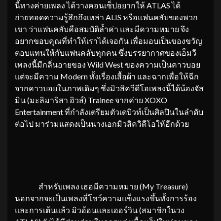
นี้ทางค่ายเพลง ได้วางคอนเซ็ปอยากให้ ATLAS ได้
ถ่ายทอดความรู้สึกถึงเหล่า ALIS หรือแฟนคลับของพวก
เขา ว่าแฟนคลับคือสมบัติล้ำค่า และมีความหมาย จึง
อยากขอบคุณที่ทำให้เราได้เจอกัน เพื่อมอบเป็นของขวัญ
ตอบแทนให้กับแฟนคลับทุกคน ซึ่งบรรยากาศของเอ็มวี
เพลงนี้มีกลิ่นอายของ Wild West ของความเป็นคาวบอย
แต่จะมีความ Modern ทั้งเรื่องเสื้อผ้า และฉากเพื่อให้ฉีก
จากคาวบอยในภาพเดิมๆ ซึ่งมิวสิควีดีโอเพลงนี้ได้น้องจัส
มิน (มะลิมาริสา ฮิวส์) Trainee จากค่าย XOXO
Entertainment ที่กำลังเตรียมตัวเดบิวท์เป็นศิลปินในลำดับ
ต่อไป มาร่วมแสดงเป็นนางเอกมิวสิควิดีโอให้อีกด้วย
สำหรับเพลง เธอมีความหมาย (My Treasure)
นอกจากจะเป็นเพลงที่โชว์ความแข็งแรงขึ้นทั้งการร้อง
และการเต้นแล้ว มิวอ้อนและเออร์วิน (สมาชิกในวง