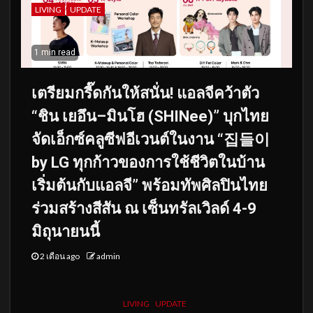
LIVING
UPDATE
1 min read
เตรียมกรี๊ดกันให้สนั่น! แอลจีคว้าตัว
“ชิน เยอึน–มินโฮ (SHINee)” บุกไทย
จัดเอ็กซ์คลูซีฟอีเวนต์ในงาน “집들이
by LG ทุกก้าวของการใช้ชีวิตในบ้าน
เริ่มต้นกับแอลจี” พร้อมทัพศิลปินไทย
ร่วมสร้างสีสัน ณ เซ็นทรัลเวิลด์ 4-9
มิถุนายนนี้
2 เดือน ago
admin
LIVING
UPDATE