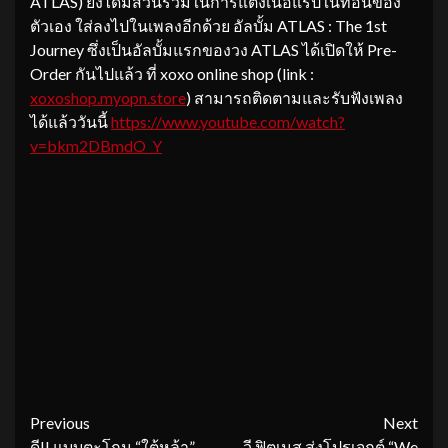
ATLAS) ยังได้มีส่วนร่วมในการแต่งเนื้อแร็ปในท่อนของ
ตัวเอง ใส่ลงไปในเพลงอีกด้วย อัลบั้ม ATLAS : The 1st
Journey ซึ่งเป็นอัลบั้มแรกของวง ATLAS ได้เปิดให้ Pre-
Order กันไปแล้ว ที่ xoxo online shop (link :
xoxoshop.myopn.store
) สามารถติดตามและรับฟังเพลง
ได้แล้ววันนี้
https://www.youtube.com/watch?
v=bkm2DBmdO_Y
Continue
Previous
Next
ดี!! แบบตะโกน “ใต้หล้า”
วี ฟิตเนส ส่งโปรเจกต์ “We