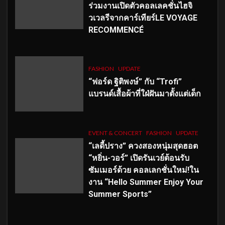
ร่วมงานเปิดตัวคอลเลคชั่นไฮจิ
วเวลรีจากคาร์เทียร์LE VOYAGE
RECOMMENCÉ
FASHION
UPDATE
“ฟอร์ด ฐิติพงษ์” กับ “Trofi”
แบรนด์เสื้อผ้าที่ใฝ่ฝันมาตั้งแต่เด็ก
EVENT & CONCERT
FASHION
UPDATE
“เลดี้ปราง” ควงสองหนุ่มสุดฮอต
“หยิ่น-วอร์” เปิดรันเวย์ต้อนรับ
ซัมเมอร์ด้วย คอลเลกชั่นใหม่!ใน
งาน “Hello Summer Enjoy Your
Summer Sports”