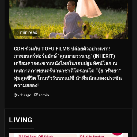
1 min read
GDH ร่วมกับ TOFU FILMS ปล่อยตัวอย่างแรก!
ภาพยนตร์ฟอร์มยักษ์ ‘คุณยายวรนาฏ’ (INHERIT)
เตรียมคายตะขาบหนังไทยในรอบปฐมทัศน์โลก ณ
เทศกาลภาพยนตร์นานาชาติโตรอนโต “จุ๋ย วรัทยา”
ทุ่มสุดชีวิต โกนหัวรับบทแม่ชี นำทีมนักแสดงประชัน
ความสยอง!
2 วัน ago
admin
LIVING