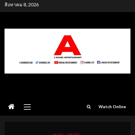
Skip
สิงหาคม 8, 2026
to
content
Primary
Watch Online
Menu
MUSIC
UPDATE