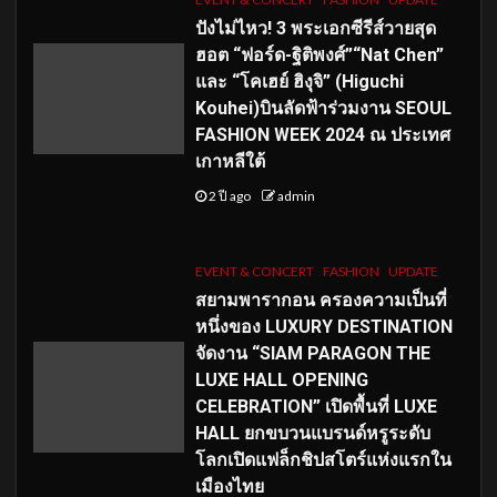
ปังไม่ไหว! 3 พระเอกซีรีส์วายสุด
ฮอต “ฟอร์ด-ฐิติพงศ์”“Nat Chen”
และ “โคเฮย์ ฮิงุจิ” (Higuchi
Kouhei)บินลัดฟ้าร่วมงาน SEOUL
FASHION WEEK 2024 ณ ประเทศ
เกาหลีใต้
2 ปี ago
admin
EVENT & CONCERT
FASHION
UPDATE
สยามพารากอน ครองความเป็นที่
หนึ่งของ LUXURY DESTINATION
จัดงาน “SIAM PARAGON THE
LUXE HALL OPENING
CELEBRATION” เปิดพื้นที่ LUXE
HALL ยกขบวนแบรนด์หรูระดับ
โลกเปิดแฟล็กชิปสโตร์แห่งแรกใน
เมืองไทย