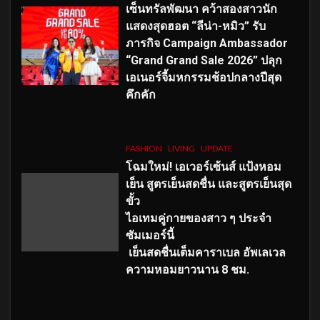
เซ็นทรัลพัฒนา คว้าสองสาวนัก
แสดงสุดฮอต “ลีน่า-หมิว” รับ
ภารกิจ Campaign Ambassador
“Grand Grand Sale 2026” ปลุก
เอเนอร์จี้มหกรรมช้อปกลางปีสุด
คึกคัก
FASHION
LIVING
UPDATE
โฉมใหม่
! เอเวอร์เซ้นส์ แป้งหอม
เย็น สูตรเย็นสดชื่น และสูตรเย็นสุด
ขั้ว
ไอเทมคู่กายของสาว ๆ ประจำ
ซัมเมอร์นี้
เย็นสดชื่นเต็มคาราเบล อัพเลเวล
ความหอมยาวนาน
8
ชม.