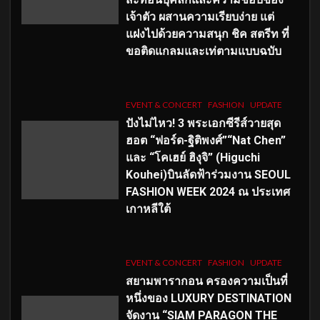
เจ้าตัว ผสานความเรียบง่าย แต่
แฝงไปด้วยความสนุก ชิค สตรีท ที่
ขอติดแกลมและเท่ตามแบบฉบับ
EVENT & CONCERT
FASHION
UPDATE
ปังไม่ไหว! 3 พระเอกซีรีส์วายสุด
ฮอต “ฟอร์ด-ฐิติพงศ์”“Nat Chen”
และ “โคเฮย์ ฮิงุจิ” (Higuchi
Kouhei)บินลัดฟ้าร่วมงาน SEOUL
FASHION WEEK 2024 ณ ประเทศ
เกาหลีใต้
EVENT & CONCERT
FASHION
UPDATE
สยามพารากอน ครองความเป็นที่
หนึ่งของ LUXURY DESTINATION
จัดงาน “SIAM PARAGON THE