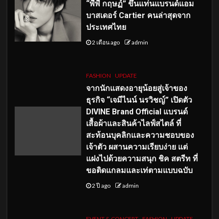
“พีพี กฤษฏ์” ขึ้นแท่นแบรนด์แอม
บาสเดอร์ Cartier คนล่าสุดจาก
ประเทศไทย
2 เดือน ago
admin
FASHION
UPDATE
จากนักแสดงอายุน้อยสู่เจ้าของ
ธุรกิจ “เจมีไนน์ นรวิชญ์” เปิดตัว
DIVINE Brand Official แบรนด์
เสื้อผ้าและสินค้าไลฟ์สไตล์ ที่
สะท้อนบุคลิกและความชอบของ
เจ้าตัว ผสานความเรียบง่าย แต่
แฝงไปด้วยความสนุก ชิค สตรีท ที่
ขอติดแกลมและเท่ตามแบบฉบับ
2 ปี ago
admin
EVENT & CONCERT
FASHION
UPDATE