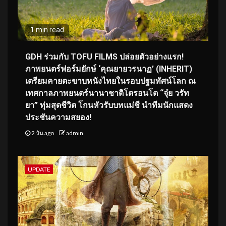
1 min read
GDH ร่วมกับ TOFU FILMS ปล่อยตัวอย่างแรก!
ภาพยนตร์ฟอร์มยักษ์ ‘คุณยายวรนาฏ’ (INHERIT)
เตรียมคายตะขาบหนังไทยในรอบปฐมทัศน์โลก ณ
เทศกาลภาพยนตร์นานาชาติโตรอนโต “จุ๋ย วรัท
ยา” ทุ่มสุดชีวิต โกนหัวรับบทแม่ชี นำทีมนักแสดง
ประชันความสยอง!
2 วัน ago
admin
UPDATE