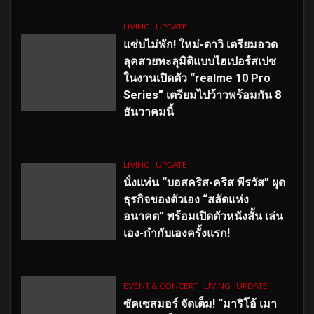
LIVING
UPDATE
แซ่บไม่พัก! ใหม่-ดาวิ เตรียมอวด
ลุคสวยทะลุมิติแบบไฮเปอร์สเปซ
ในงานเปิดตัว “realme 10 Pro
Series” เตรียมไปว้าวพร้อมกัน 8
ธันวาคมนี้
LIVING
UPDATE
นั่งแท่น “บอสคริส-คริส พีรวัส” ผุด
ธุรกิจของตัวเอง “สลัดแห่ง
อนาคต” พร้อมเปิดตัวหนังสั้น เล่น
เอง-กำกับเองครั้งแรก!
EVENT & CONCERT
LIVING
UPDATE
ซัคเซสมอร์ จัดเต็ม
!
“มาริโอ้ เมา