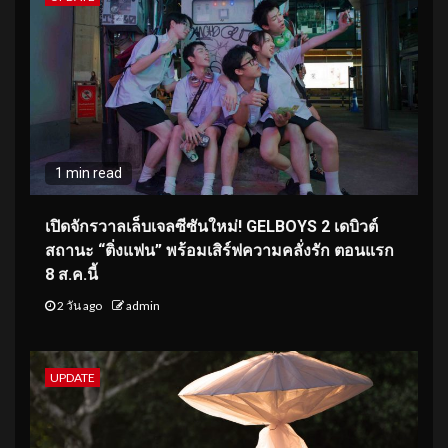
1 min read
เปิดจักรวาลเล็บเจลซีซันใหม่! GELBOYS 2 เดบิวต์
สถานะ “ติ่งแฟน” พร้อมเสิร์ฟความคลั่งรัก ตอนแรก
8 ส.ค.นี้
2 วัน ago
admin
UPDATE