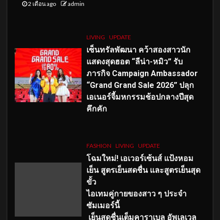
2 เดือน ago
admin
LIVING
UPDATE
เซ็นทรัลพัฒนา คว้าสองสาวนัก
แสดงสุดฮอต “ลีน่า-หมิว” รับ
ภารกิจ Campaign Ambassador
“Grand Grand Sale 2026” ปลุก
เอเนอร์จี้มหกรรมช้อปกลางปีสุด
คึกคัก
FASHION
LIVING
UPDATE
โฉมใหม่
! เอเวอร์เซ้นส์ แป้งหอม
เย็น สูตรเย็นสดชื่น และสูตรเย็นสุด
ขั้ว
ไอเทมคู่กายของสาว ๆ ประจำ
ซัมเมอร์นี้
เย็นสดชื่นเต็มคาราเบล อัพเลเวล