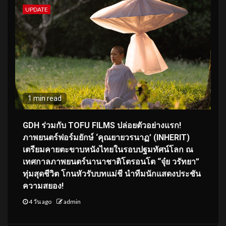
UPDATE
1 min read
GDH ร่วมกับ TOFU FILMS ปล่อยตัวอย่างแรก!
ภาพยนตร์ฟอร์มยักษ์ ‘คุณยายวรนาฏ’ (INHERIT)
เตรียมคายตะขาบหนังไทยในรอบปฐมทัศน์โลก ณ
เทศกาลภาพยนตร์นานาชาติโตรอนโต “จุ๋ย วรัทยา”
ทุ่มสุดชีวิต โกนหัวรับบทแม่ชี นำทีมนักแสดงประชัน
ความสยอง!
4 วัน ago
admin