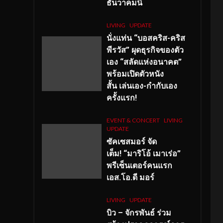
ธันวาคมนี้
LIVING
UPDATE
นั่งแท่น “บอสคริส-คริส
พีรวัส” ผุดธุรกิจของตัว
เอง “สลัดแห่งอนาคต”
พร้อมเปิดตัวหนัง
สั้น เล่นเอง-กำกับเอง
ครั้งแรก!
EVENT & CONCERT
LIVING
UPDATE
ซัคเซสมอร์ จัด
เต็ม
!
“มาริโอ้ เมาเร่อ”
พรีเซ็นเตอร์คนแรก
เอส
.โอ.ดี มอร์
LIVING
UPDATE
บิว – จักรพันธ์ ร่วม