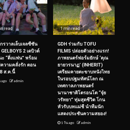
in read
1 min read
จักรวาลเล็บเจลซีซัน
GDH ร่วมกับ TOFU
! GELBOYS 2 เดบิวต์
FILMS ปล่อยตัวอย่างแรก!
ะ “ติ่งแฟน” พร้อม
ภาพยนตร์ฟอร์มยักษ์ ‘คุณ
์ฟความคลั่งรัก ตอน
ยายวรนาฏ’ (INHERIT)
 ส.ค.นี้
เตรียมคายตะขาบหนังไทย
ในรอบปฐมทัศน์โลก ณ
น ago
admin
เทศกาลภาพยนตร์
นานาชาติโตรอนโต “จุ๋ย
วรัทยา” ทุ่มสุดชีวิต โกน
หัวรับบทแม่ชี นำทีมนัก
แสดงประชันความสยอง!
1 วัน ago
admin