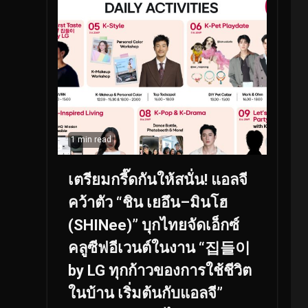
1 min read
เตรียมกรี๊ดกันให้สนั่น! แอลจี
คว้าตัว “ชิน เยอึน–มินโฮ
(SHINee)” บุกไทยจัดเอ็กซ์
คลูซีฟอีเวนต์ในงาน “집들이
by LG ทุกก้าวของการใช้ชีวิต
ในบ้าน เริ่มต้นกับแอลจี”