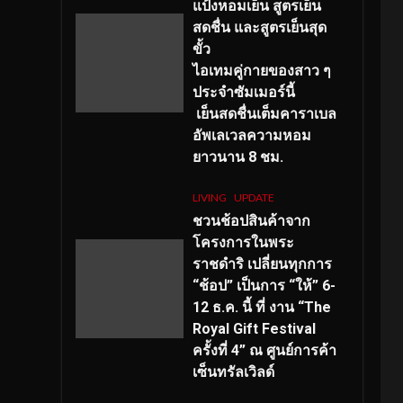
แป้งหอมเย็น สูตรเย็น
สดชื่น และสูตรเย็นสุด
ขั้ว
ไอเทมคู่กายของสาว ๆ
ประจำซัมเมอร์นี้
เย็นสดชื่นเต็มคาราเบล
อัพเลเวลความหอม
ยาวนาน
8
ชม.
LIVING
UPDATE
ชวนช้อปสินค้าจาก
โครงการในพระ
ราชดำริ เปลี่ยนทุกการ
“ช้อป” เป็นการ “ให้” 6-
12 ธ.ค. นี้ ที่ งาน “The
Royal Gift Festival
ครั้งที่ 4” ณ ศูนย์การค้า
เซ็นทรัลเวิลด์