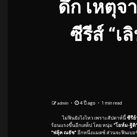
ดึก เหตุจ
ซีรีส์ 
4 ปี ago
admin
1 min read
ไม่ฟินยังไงไหว เพราะสัปดาห์นี้
ซีรีย
ร้อนแรงขึ้นอีกเสต็ป โดย หนุ่ม
“โอห์ม-ฐิติ
“ฟลุ้ค ณธัช”
อีกหนึ่งแมตช์ ส่วนจะฟินเบอร