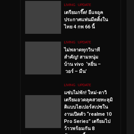
LIVING
UPDATE
เตรียมกรี๊ด! อีแจอุค
ประกาศแฟนมีตติ้งใน
ไทย 4 กพ 66 นี้
LIVING
UPDATE
ไม่พลาดทุกวินาที
สำคัญ
! สามหนุ่ม
บ้าน vivo ‘หยิ่น –
วอร์ – มีน’
LIVING
UPDATE
แซ่บไม่พัก! ใหม่-ดาวิ
เตรียมอวดลุคสวยทะลุมิ
ติแบบไฮเปอร์สเปซใน
งานเปิดตัว “realme 10
Pro Series” เตรียมไป
ว้าวพร้อมกัน 8