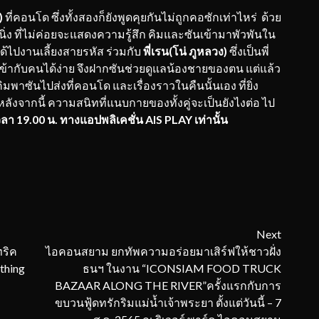
)
ที่คอนโด ซึ่งทั้งสองก็ยังพูดคุยกันไม่ถูกคอซักเท่าไหร่ ด้วย
 ที่ไม่ค่อยจะแสดงความรู้สึก คิมและซันเข้ามาพัวพันใน
นได้ไปงานเลี้ยงสายรหัส ร่วมกับ
พี่เรน(โน่ ภูหลวง)
ซึ่งเป็นพี่
เข้ากับคนได้ง่าย จึงฝากซันช่วยดูแลน้องชายของตน แต่แล้ว
ิมพาซันไปส่งที่คอนโด และเรื่องราวในคืนนั้นเอง ที่ยิ่ง
 หลังจากนี้ ความสนิทที่แนบกายของทั้งคู่จะเป็นยังไงต่อ ไป
เวลา
19.00
น. ทางแอปพลิเคชั่น
AIS PLAY
เท่านั้น
Next
ทริค
ไอคอนสยาม ยกทัพความอร่อยมาเสิร์ฟให้ชาวฝั่ง
thing
ธนฯ ในงาน “ICONSIAM FOOD TRUCK
BAZAAR ALONG THE RIVER”ครั้งแรกกับการ
ขบวนฟู้ดทรักริมแม่น้ำเจ้าพระยา ตั้งแต่วันนี้ – 7