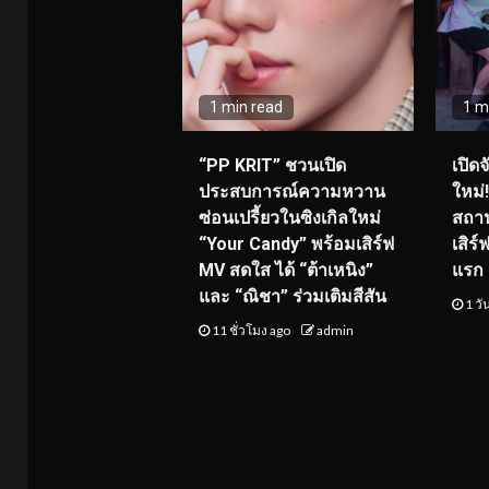
1 min read
1 m
“PP KRIT” ชวนเปิด
เปิด
ประสบการณ์ความหวาน
ใหม่
ซ่อนเปรี้ยวในซิงเกิลใหม่
สถาน
“Your Candy” พร้อมเสิร์ฟ
เสิร
MV สดใส ได้ “ต้าเหนิง”
แรก 8
และ “ณิชา” ร่วมเติมสีสัน
1 วั
11 ชั่วโมง ago
admin