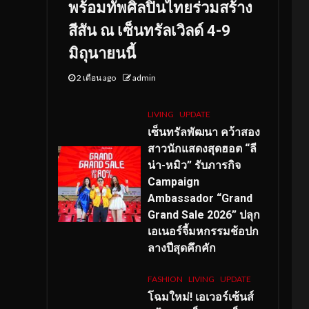
พร้อมทัพศิลปินไทยร่วมสร้าง
สีสัน ณ เซ็นทรัลเวิลด์ 4-9
มิถุนายนนี้
2 เดือน ago
admin
LIVING
UPDATE
เซ็นทรัลพัฒนา คว้าสอง
สาวนักแสดงสุดฮอต “ลี
น่า-หมิว” รับภารกิจ
Campaign
Ambassador “Grand
Grand Sale 2026” ปลุก
เอเนอร์จี้มหกรรมช้อปก
ลางปีสุดคึกคัก
FASHION
LIVING
UPDATE
โฉมใหม่
! เอเวอร์เซ้นส์