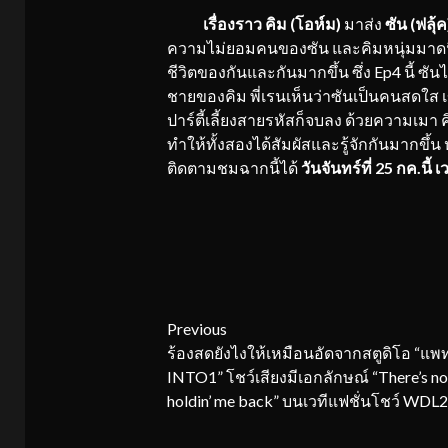
เรื่องราว คิม (โอห์ม)
มาส่ง
ซัน (ฟลุ้ค
ความไม่ยอมคนของซัน และคิมหนุ่มมาดนิ่ง
ชีวิตของกันและกันมากขึ้น ซึ่ง Ep4 นี้ ซั
ชายของคิม พี่เรนเห็นว่าซันเป็นคนสดใส 
ปาร์ตี้เลี้ยงสายรหัสก็จบลง ด้วยความเมา ค
ทำให้ทั้งสองได้สัมผัสและรู้จักกันมากขึ้น
ติดตามชมฉากนี้ได้
วันจันทร์ที่
25
กค.นี้ 
Continue
Previous
ร้องสดยังไงให้เหมือนอัดจากสตูดิโอ “แพ
Reading
INTO1” โชว์เสียงมีเอกลักษณ์ “There’s no
holdin’ me back” บนเวทีแฟชั่นโชว์ WDL2