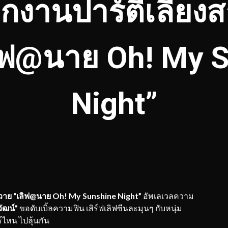
ากงานปาร์ตี้เลี้ยง
“เลิฟ@นาย Oh! My 
Night”
์วาย “เลิฟ
@
นาย
Oh! My Sunshine Night”
อัพเลเวลความ
วัฒน์”
ขอดับเบิ้ลความฟิน เสิร์ฟเลิฟซีนละมุนๆ กับหนุ่ม
์ไหน ไปลุ้นกัน