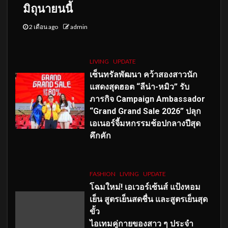
มิถุนายนนี้
2 เดือน ago
admin
LIVING
UPDATE
เซ็นทรัลพัฒนา คว้าสองสาวนัก
แสดงสุดฮอต “ลีน่า-หมิว” รับ
ภารกิจ Campaign Ambassador
“Grand Grand Sale 2026” ปลุก
เอเนอร์จี้มหกรรมช้อปกลางปีสุด
คึกคัก
FASHION
LIVING
UPDATE
โฉมใหม่
! เอเวอร์เซ้นส์ แป้งหอม
เย็น สูตรเย็นสดชื่น และสูตรเย็นสุด
ขั้ว
ไอเทมคู่กายของสาว ๆ ประจำ