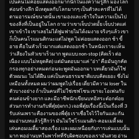
เป็นคนไม่ค่อยแสดงออกมากนักในแง่ความรู้สึก มองโลก
ค่อนข้างลึก มีเหตุผลกับโลกมากๆ เป็นตัวละครที่ไม่ได้
ตามอารมณ์ขนาดนั้น เขามองและเข้าใจในความเป็นไป
ของสิ่งที่เป็นอยู่ในโลก ถามว่าเขาเจ็บปวดมั้ย เจ็บปวดแต่
เขาเข้าใจ เขาเลยไม่ได้ฟูมฟายไม่ได้งมงาย จริงๆแล้ว เขา
ก็เป็นคนโรแมนติกนะแต่ไม่พูด ไม่ค่อยแสดงออก ช้า ขี้
อาย คือในหัวเร็วมากแต่แสดงออกช้า ในหนังเราจะเห็น
ว่าเสียงในหัวเขาเร็วมาก พูดแบบ non-stop (คิดเร็ว ต่อ
เนื่อง แบบไม่หยุดคิด) แต่มันตอบมาแค่ “อ่า” คือมันถูกคัด
กรองทุกอย่างหมดก่อนจะพูดมันออกมา บทเดี่ยวมันก็ใช่
ตัวผมนะ ไม่ได้ฝืน แค่เป็นคนธรรมชาติแบบคิดเยอะ ซึ่งไม่
เหมือนทั้งหมด ผมว่าผมพูดไปเรื่อย เดี่ยวมีความ loser ใน
ตัวบางอย่าง ถ้าเป็นคนที่ไม่ใช่เซฟโซน เขาจะโอเพ่นกับ
คนค่อนข้างยาก และมีอาชีพนักเขียนบทอิสระต๋อกต๋อย
ส่วนการทำงานกับพี่ตุ๋ย(ผกก.) เจอพี่ตุ๋ยเรื่องนี้เป็นเรื่องที่ 3
รับเล่นเพราะคืองานของพี่ตุ๋ย เราเชื่อใจไว้ใจกันและกัน
ผมอ่านบทแล้วรู้สึกว่า มันไม่ใช่โรแมนติก-คอมเมดี้ ผม
เล่นคอมเมดี้มาสองเรื่อง และผมเหนื่อยกับการเล่นแบบนั้น
มาก พออ่านบทในพาร์ทที่รับผิดชอบของเรามันสวย อ่าน