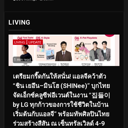
LIVING
LIVING
UPDATE
1 min read
เตรียมกรี๊ดกันให้สนั่น! แอลจีคว้าตัว
“ชิน เยอึน–มินโฮ (SHINee)” บุกไทย
จัดเอ็กซ์คลูซีฟอีเวนต์ในงาน “집들이
by LG ทุกก้าวของการใช้ชีวิตในบ้าน
เริ่มต้นกับแอลจี” พร้อมทัพศิลปินไทย
ร่วมสร้างสีสัน ณ เซ็นทรัลเวิลด์ 4-9