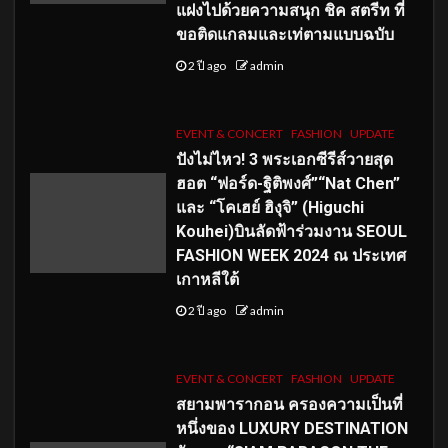
แฝงไปด้วยความสนุก ชิค สตรีท ที่
ขอติดแกลมและเท่ตามแบบฉบับ
2 ปี ago
admin
EVENT & CONCERT
FASHION
UPDATE
ปังไม่ไหว! 3 พระเอกซีรีส์วายสุด
ฮอต “ฟอร์ด-ฐิติพงศ์”“Nat Chen”
และ “โคเฮย์ ฮิงุจิ” (Higuchi
Kouhei)บินลัดฟ้าร่วมงาน SEOUL
FASHION WEEK 2024 ณ ประเทศ
เกาหลีใต้
2 ปี ago
admin
EVENT & CONCERT
FASHION
UPDATE
สยามพารากอน ครองความเป็นที่
หนึ่งของ LUXURY DESTINATION