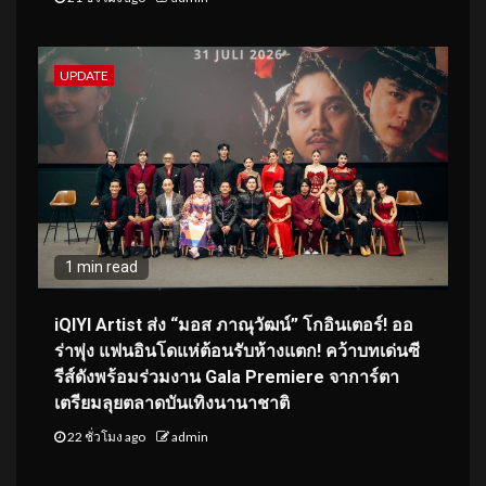
UPDATE
1 min read
iQIYI Artist ส่ง “มอส ภาณุวัฒน์” โกอินเตอร์! ออ
ร่าพุ่ง แฟนอินโดแห่ต้อนรับห้างแตก! คว้าบทเด่นซี
รีส์ดังพร้อมร่วมงาน Gala Premiere จาการ์ตา
เตรียมลุยตลาดบันเทิงนานาชาติ
22 ชั่วโมง ago
admin