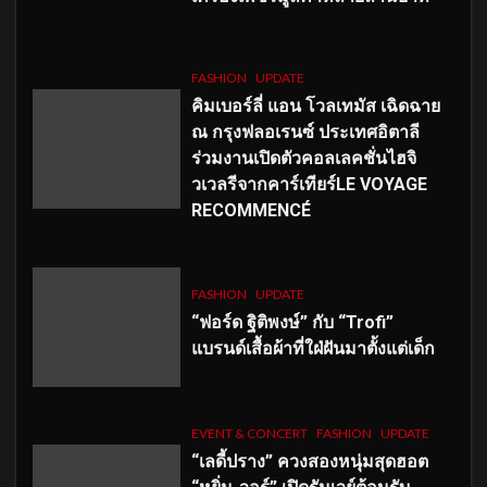
FASHION
UPDATE
คิมเบอร์ลี่ แอน โวลเทมัส เฉิดฉาย
ณ กรุงฟลอเรนซ์ ประเทศอิตาลี
ร่วมงานเปิดตัวคอลเลคชั่นไฮจิ
วเวลรีจากคาร์เทียร์LE VOYAGE
RECOMMENCÉ
FASHION
UPDATE
“ฟอร์ด ฐิติพงษ์” กับ “Trofi”
แบรนด์เสื้อผ้าที่ใฝ่ฝันมาตั้งแต่เด็ก
EVENT & CONCERT
FASHION
UPDATE
“เลดี้ปราง” ควงสองหนุ่มสุดฮอต