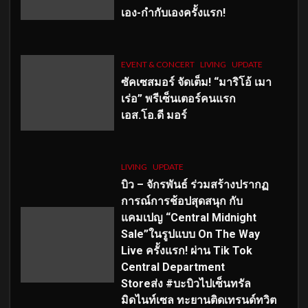
เอง-กำกับเองครั้งแรก!
EVENT & CONCERT
LIVING
UPDATE
ซัคเซสมอร์ จัดเต็ม
!
“มาริโอ้ เมา
เร่อ” พรีเซ็นเตอร์คนแรก
เอส
.โอ.ดี มอร์
LIVING
UPDATE
บิว – จักรพันธ์ ร่วมสร้างปรากฏ
การณ์การช้อปสุดสนุก กับ
แคมเปญ “Central Midnight
Sale”ในรูปแบบ On The Way
Live ครั้งแรก! ผ่าน Tik Tok
Central Department
Storeส่ง #บะบิวไปเซ็นทรัล
มิดไนท์เซล ทะยานติดเทรนด์ทวิต