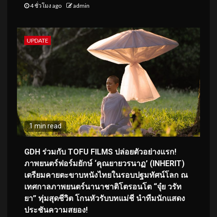
4 ชั่วโมง ago
admin
UPDATE
1 min read
GDH ร่วมกับ TOFU FILMS ปล่อยตัวอย่างแรก!
ภาพยนตร์ฟอร์มยักษ์ ‘คุณยายวรนาฏ’ (INHERIT)
เตรียมคายตะขาบหนังไทยในรอบปฐมทัศน์โลก ณ
เทศกาลภาพยนตร์นานาชาติโตรอนโต “จุ๋ย วรัท
ยา” ทุ่มสุดชีวิต โกนหัวรับบทแม่ชี นำทีมนักแสดง
ประชันความสยอง!