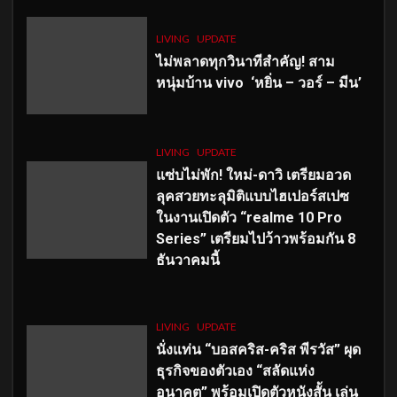
LIVING
UPDATE
ไม่พลาดทุกวินาทีสำคัญ
! สาม
หนุ่มบ้าน vivo ‘หยิ่น – วอร์ – มีน’
LIVING
UPDATE
แซ่บไม่พัก! ใหม่-ดาวิ เตรียมอวด
ลุคสวยทะลุมิติแบบไฮเปอร์สเปซ
ในงานเปิดตัว “realme 10 Pro
Series” เตรียมไปว้าวพร้อมกัน 8
ธันวาคมนี้
LIVING
UPDATE
นั่งแท่น “บอสคริส-คริส พีรวัส” ผุด
ธุรกิจของตัวเอง “สลัดแห่ง
อนาคต” พร้อมเปิดตัวหนังสั้น เล่น