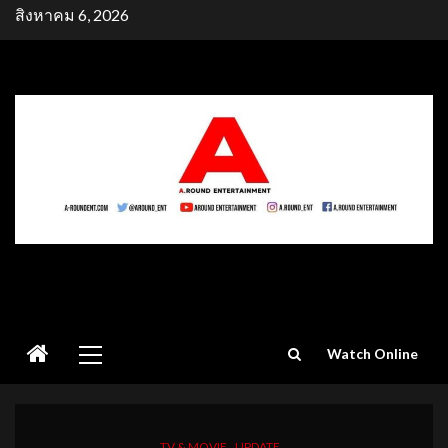
Skip
สิงหาคม 6, 2026
to
content
Primary
Watch Online
Menu
TV & MOVIE
UPDATE