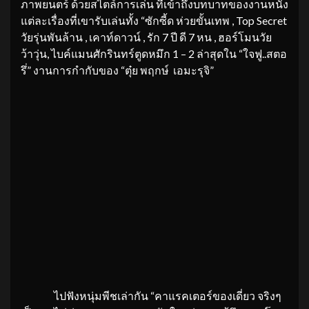
ภาพยนตร์ ด้วยสไตล์การเล่น ที่เข้าถึงบทบาทของงานหนัง
แต่ละเรื่องที่เขารับเล่นทั้ง “ซักซี้ด ห่วยขั้นเทพ , Top Secret
วัยรุ่นพันล้าน , เคาท์ดาวน์ , รัก 7 ปี ดี 7 หน , ฮอร์โมนวัย
ว้าวุ่น, ไบค์แมนศักรินทร์ตูดหมึก 1 – 2 ล่าสุดใน “ใจฟู..สตอ
รึ่” งานการกำกับของ “ตุ๋ย พฤกษ์ เอมะรุจิ”
ไปฟังหนุ่มพีชเล่ากัน “คาแรคเตอร์ของเดี่ยว จริงๆ