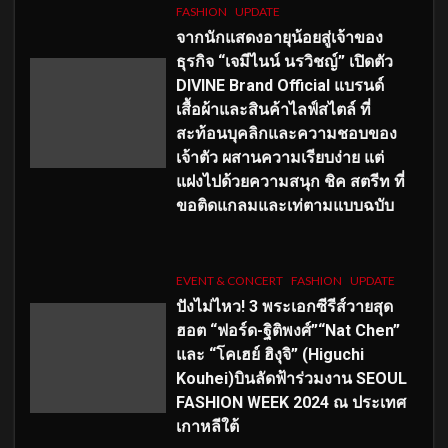
FASHION
UPDATE
จากนักแสดงอายุน้อยสู่เจ้าของ
ธุรกิจ “เจมีไนน์ นรวิชญ์” เปิดตัว
DIVINE Brand Official แบรนด์
เสื้อผ้าและสินค้าไลฟ์สไตล์ ที่
สะท้อนบุคลิกและความชอบของ
เจ้าตัว ผสานความเรียบง่าย แต่
แฝงไปด้วยความสนุก ชิค สตรีท ที่
ขอติดแกลมและเท่ตามแบบฉบับ
EVENT & CONCERT
FASHION
UPDATE
ปังไม่ไหว! 3 พระเอกซีรีส์วายสุด
ฮอต “ฟอร์ด-ฐิติพงศ์”“Nat Chen”
และ “โคเฮย์ ฮิงุจิ” (Higuchi
Kouhei)บินลัดฟ้าร่วมงาน SEOUL
FASHION WEEK 2024 ณ ประเทศ
เกาหลีใต้