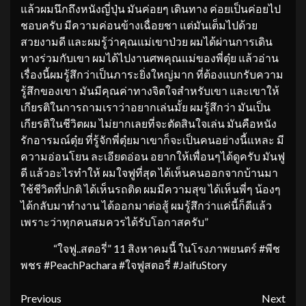
แล้วผมนึกถึงหนังญี่ปุ่น มันค่อยๆ เดินทาง ค่อยเป็นค่อยไป
ชอบครับ มีความค่อนข้างเฉื่อยชา แต่มันเต็มไปด้วย
สวยงามดี และผมรู้ว่าคุณแม่เขาป่วย ผมได้ผ่านการเดิน
ทางร่วมกับเขา ผมได้ไปงานศพคุณแม่ของพี่ตุ๋ย แล้วอ่าน
เรื่องนี้ผมรู้สึกว่าเป็นภาระยิ่งใหญ่มาก ที่ต้องแบกรับความ
รู้สึกของเขา มันมีคุณค่าทางจิตใจสำหรับเขา และเขาให้
เกียรติในการถามเราว่าอยากเล่นมั้ย ผมรู้สึกว่า มันเป็น
เกียรติในชีวิตผม ไม่ยากเลยที่จะตัดสินใจเล่น มันคือหนัง
รักอารมณ์ตุ๋ย ที่รู้จักพี่ตุ๋ยมาเขาก็จะเป็นคนอย่างนี้แหละ มี
ความอ่อนโยน ละเอียดอ่อน อยากให้เพื่อนๆได้ดูครับ มันฟู
ดี แล้วอะไรทำให้ ผมใจฟูที่สุด ได้เห็นคนออกจากบ้านมา
ใช้ชีวิตที่ปกติ ได้เห็นรถติด ผมมีความสุข ได้เห็นพี่ๆ น้องๆ
ได้กลับมาทำงาน ได้ออกมาต่อสู้ ผมรู้สึกว่าแค่นี้ก็ดีแล้ว
เพราะว่าทุกคนสมควรได้รับโอกาสครับ”
“ใจฟู..สตอรี่” 11 สิงหาคมนี้ ในโรงภาพยนตร์ #พีช
พชร #PeachPachara #ใจฟูสตอรี่ #JaifuStory
Continue
Previous
Next