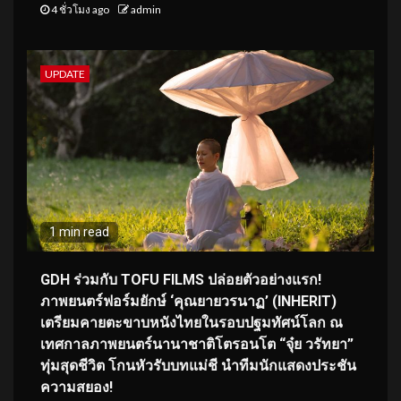
4 ชั่วโมง ago
admin
UPDATE
1 min read
GDH ร่วมกับ TOFU FILMS ปล่อยตัวอย่างแรก!
ภาพยนตร์ฟอร์มยักษ์ ‘คุณยายวรนาฏ’ (INHERIT)
เตรียมคายตะขาบหนังไทยในรอบปฐมทัศน์โลก ณ
เทศกาลภาพยนตร์นานาชาติโตรอนโต “จุ๋ย วรัทยา”
ทุ่มสุดชีวิต โกนหัวรับบทแม่ชี นำทีมนักแสดงประชัน
ความสยอง!