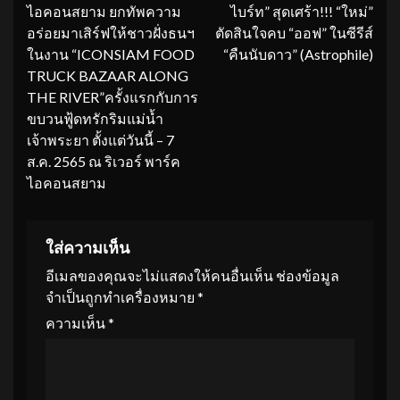
ไอคอนสยาม ยกทัพความ
ไบร์ท” สุดเศร้า!!! “ใหม่”
Reading
อร่อยมาเสิร์ฟให้ชาวฝั่งธนฯ
ตัดสินใจคบ “ออฟ” ในซีรีส์
ในงาน “ICONSIAM FOOD
“คืนนับดาว” (Astrophile)
TRUCK BAZAAR ALONG
THE RIVER”ครั้งแรกกับการ
ขบวนฟู้ดทรักริมแม่น้ำ
เจ้าพระยา ตั้งแต่วันนี้ – 7
ส.ค. 2565 ณ ริเวอร์ พาร์ค
ไอคอนสยาม
ใส่ความเห็น
อีเมลของคุณจะไม่แสดงให้คนอื่นเห็น
ช่องข้อมูล
จำเป็นถูกทำเครื่องหมาย
*
ความเห็น
*