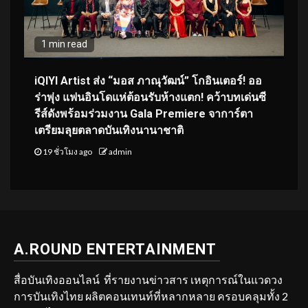
1 min read
iQIYI Artist ส่ง “มอส ภาณุวัฒน์” โกอินเตอร์! ออ
ร่าพุ่ง แฟนอินโดแห่ต้อนรับห้างแตก! คว้าบทเด่นซี
รีส์ดังพร้อมร่วมงาน Gala Premiere จาการ์ตา
เตรียมลุยตลาดบันเทิงนานาชาติ
19 ชั่วโมง ago
admin
A.ROUND ENTERTAINMENT
สื่อบันเทิงออนไลน์ ที่รายงานข่าวสาร เหตุการณ์ในแวดวง
การบันเทิงไทย ผลิตคอนเทนท์ที่หลากหลาย ครอบคลุมทั้ง 2