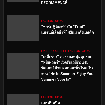
RECOMMENCÉ
FASHION
UPDATE
“ฟอร์ด ฐิติพงษ์” กับ “Trofi”
แบรนด์เสื้อผ้าที่ใฝ่ฝันมาตั้งแต่เด็ก
EVENT & CONCERT
FASHION
UPDATE
“เลดี้ปราง” ควงสองหนุ่มสุดฮอต
“หยิ่น-วอร์” เปิดรันเวย์ต้อนรับ
ซัมเมอร์ด้วย คอลเลกชั่นใหม่!ใน
งาน “Hello Summer Enjoy Your
Summer Sports”
FASHION
UPDATE
แพนทีนเปิด