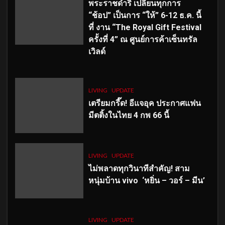
พระราชดำริ เปลี่ยนทุกการ
“ช้อป” เป็นการ “ให้” 6-12 ธ.ค. นี้
ที่ งาน “The Royal Gift Festival
ครั้งที่ 4” ณ ศูนย์การค้าเซ็นทรัล
เวิลด์
LIVING
UPDATE
เตรียมกรี๊ด! อีแจอุค ประกาศแฟน
มีตติ้งในไทย 4 กพ 66 นี้
LIVING
UPDATE
ไม่พลาดทุกวินาทีสำคัญ
! สาม
หนุ่มบ้าน vivo ‘หยิ่น – วอร์ – มีน’
LIVING
UPDATE