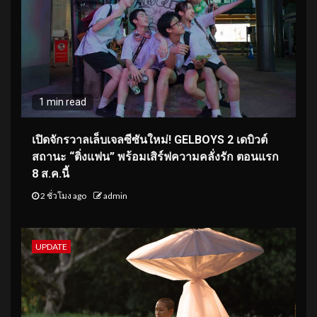
1 min read
เปิดจักรวาลเล็บเจลซีซันใหม่! GELBOYS 2 เดบิวต์
สถานะ “ติ่งแฟน” พร้อมเสิร์ฟความคลั่งรัก ตอนแรก
8 ส.ค.นี้
2 ชั่วโมง ago
admin
UPDATE