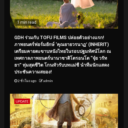
1 min read
GDH ร่วมกับ TOFU FILMS ปล่อยตัวอย่างแรก!
ภาพยนตร์ฟอร์มยักษ์ ‘คุณยายวรนาฏ’ (INHERIT)
เตรียมคายตะขาบหนังไทยในรอบปฐมทัศน์โลก ณ
เทศกาลภาพยนตร์นานาชาติโตรอนโต “จุ๋ย วรัท
ยา” ทุ่มสุดชีวิต โกนหัวรับบทแม่ชี นำทีมนักแสดง
ประชันความสยอง!
2 ชั่วโมง ago
admin
UPDATE