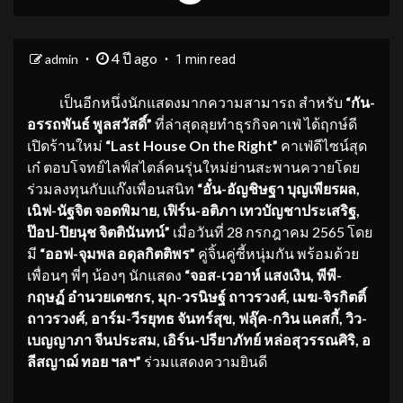
4 ปี ago
admin
1 min read
เป็นอีกหนึ่งนักแสดงมากความสามารถ สำหรับ
“กัน-
อรรถพันธ์ พูลสวัสดิ์”
ที่ล่าสุดลุยทำธุรกิจคาเฟ่ ได้ฤกษ์ดี
เปิดร้านใหม่
“Last House On the Right”
คาเฟ่ดีไซน์สุด
เก๋ ตอบโจทย์ไลฟ์สไตล์คนรุ่นใหม่ย่านสะพานควายโดย
ร่วมลงทุนกับแก๊งเพื่อนสนิท
“อั๋น-อัญชิษฐา บุญเพียรผล,
เนิฟ-นัฐจิต จอดพิมาย, เฟิร์น-อติภา เทวบัญชาประเสริฐ,
ป๊อป-ปิยนุช จิตตินันทน์”
เมื่อวันที่ 28 กรกฎาคม 2565 โดย
มี
“ออฟ-จุมพล อดุลกิตติพร”
คู่จิ้นคู่ซี้หนุ่มกัน พร้อมด้วย
เพื่อนๆ พี่ๆ น้องๆ นักแสดง
“จอส-เวอาห์ แสงเงิน, พีพี-
กฤษฏ์ อำนวยเดชกร, มุก-วรนิษฐ์ ถาวรวงศ์, เมฆ-จิรกิตติ์
ถาวรวงศ์, อาร์ม-วีรยุทธ จันทร์สุข, ฟลุ๊ค-กวิน แคสกี้, วิว-
เบญญาภา จีนประสม, เอิร์น-ปรียาภัทย์ หล่อสุวรรณศิริ, อ
ลีสญาฌ์ ทอย
ฯลฯ”
ร่วมแสดงความยินดี