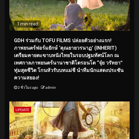
1 min read
GDH ร่วมกับ TOFU FILMS ปล่อยตัวอย่างแรก!
ภาพยนตร์ฟอร์มยักษ์ ‘คุณยายวรนาฏ’ (INHERIT)
เตรียมคายตะขาบหนังไทยในรอบปฐมทัศน์โลก ณ
เทศกาลภาพยนตร์นานาชาติโตรอนโต “จุ๋ย วรัทยา”
ทุ่มสุดชีวิต โกนหัวรับบทแม่ชี นำทีมนักแสดงประชัน
ความสยอง!
2 ชั่วโมง ago
admin
UPDATE