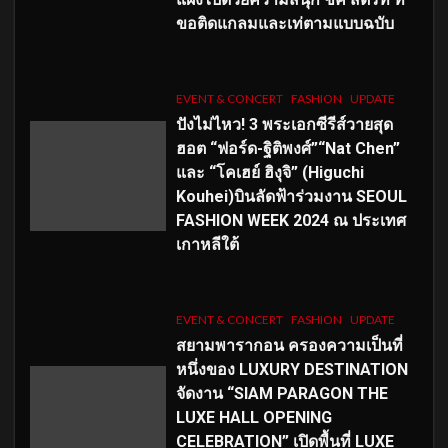
ขอติดแกลมและเท่ตามแบบฉบับ
EVENT & CONCERT
FASHION
UPDATE
ปังไม่ไหว! 3 พระเอกซีรีส์วายสุด
ฮอต “ฟอร์ด-ฐิติพงศ์”“Nat Chen”
และ “โคเฮย์ ฮิงุจิ” (Higuchi
Kouhei)บินลัดฟ้าร่วมงาน SEOUL
FASHION WEEK 2024 ณ ประเทศ
เกาหลีใต้
EVENT & CONCERT
FASHION
UPDATE
สยามพารากอน ครองความเป็นที่
หนึ่งของ LUXURY DESTINATION
จัดงาน “SIAM PARAGON THE
LUXE HALL OPENING
CELEBRATION” เปิดพื้นที่ LUXE