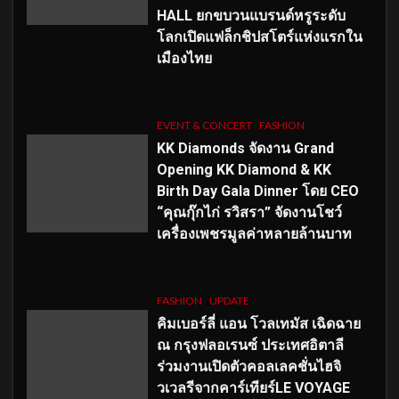
HALL ยกขบวนแบรนด์หรูระดับ
โลกเปิดแฟล็กชิปสโตร์แห่งแรกใน
เมืองไทย
EVENT & CONCERT
FASHION
KK Diamonds จัดงาน Grand
Opening KK Diamond & KK
Birth Day Gala Dinner โดย CEO
“คุณกุ๊กไก่ รวิสรา” จัดงานโชว์
เครื่องเพชรมูลค่าหลายล้านบาท
FASHION
UPDATE
คิมเบอร์ลี่ แอน โวลเทมัส เฉิดฉาย
ณ กรุงฟลอเรนซ์ ประเทศอิตาลี
ร่วมงานเปิดตัวคอลเลคชั่นไฮจิ
วเวลรีจากคาร์เทียร์LE VOYAGE