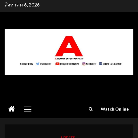
Skip
สิงหาคม 6, 2026
to
content
Primary
Watch Online
Menu
UPDATE