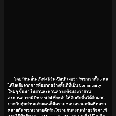
โดย
“กัน-อั๋น-เนิฟ-เฟิร์น-ป๊อป”
เผยว่า
“พวกเราทั้ง
5 คน
ได้ไอเดียจากการที่อยากสร้างพื้นที่ที่เป็น Community
ใหม่ๆ ขึ้นมา ในย่านสะพานควาย ซึ่งมองว่าย่าน
สะพานควายมี Potential ที่จะทำให้คึกคักขึ้นได้อีกมาก
บวกกับหุ้นส่วนแต่ละคนก็มีความชอบ ความถนัดที่หลาก
หลายกัน พวกเราเลยตัดสินใจร่วมกันลงทุนทำธุรกิจคาเฟ่