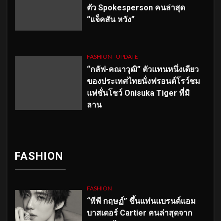
ตัว
Spokesperson คนล่าสุด
“แจ็คสัน หวัง”
FASHION
UPDATE
“กลัฟ-คณาวุฒิ” ตัวแทนหนึ่งเดียว
ของประเทศไทยนั่งฟรอนต์โรว์ชม
แฟชั่นโชว์ Onisuka Tiger ที่มิ
ลาน
FASHION
FASHION
“พีพี กฤษฏ์” ขึ้นแท่นแบรนด์แอม
บาสเดอร์ Cartier คนล่าสุดจาก