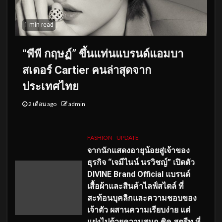
1 min read
“พีพี กฤษฏ์” ขึ้นแท่นแบรนด์แอมบา
สเดอร์ Cartier คนล่าสุดจาก
ประเทศไทย
2 เดือน ago
admin
FASHION
UPDATE
จากนักแสดงอายุน้อยสู่เจ้าของ
ธุรกิจ “เจมีไนน์ นรวิชญ์” เปิดตัว
DIVINE Brand Official แบรนด์
เสื้อผ้าและสินค้าไลฟ์สไตล์ ที่
สะท้อนบุคลิกและความชอบของ
เจ้าตัว ผสานความเรียบง่าย แต่
แฝงไปด้วยความสนุก ชิค สตรีท ที่