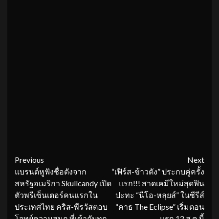
Continue
Previous
Next
แบรนด์หูฟังชื่อดังจาก
“เฟิร์ส-ข้าวตัง” ประกบคู่ครั้ง
Reading
สหรัฐอเมริกา Skullcandy เปิด
แรก!!! สาดเคมีใหม่สุดฟิน
ตัวพรีเซ็นเตอร์คนแรกใน
ปะทะ “นีโอ-หลุยส์” ในซีรีส์
ประเทศไทย คริส-พีรวัสตอบ
“คาธ The Eclipse” เริ่มตอน
โจทย์ความสนุก ที่เข้ากับทุก
แรก 12 ส.ค.นี้