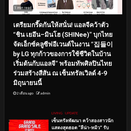
1 min read
เตรียมกรี๊ดกันให้สนั่น! แอลจีคว้าตัว
“ชิน เยอึน–มินโฮ (SHINee)” บุกไทย
จัดเอ็กซ์คลูซีฟอีเวนต์ในงาน “집들이
by LG ทุกก้าวของการใช้ชีวิตในบ้าน
เริ่มต้นกับแอลจี” พร้อมทัพศิลปินไทย
ร่วมสร้างสีสัน ณ เซ็นทรัลเวิลด์ 4-9
มิถุนายนนี้
2 เดือน ago
admin
LIVING
UPDATE
เซ็นทรัลพัฒนา คว้าสองสาวนัก
แสดงสุดฮอต “ลีน่า-หมิว” รับ