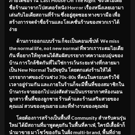
ภายใต้ชื่อร้าน
‘Last House On The Right’ ซึ่งได้ไอเดีย
ชื่อร้านมาจากโปสเตอร์หนัง Horror เรื่องหนึ่งเลยเอามา
เล่นกับไอเดียสถานที่ร้าน ซึ่งอยู่สุดซอย ทางขวามือ เพื่อ
สร้างการจดจำชื่อร้านและโลเคชั่นร้านของพวกเราได้
ง่าย
ด้านการออกแบบร้าน ก็จะเป็นคอนเซ็ปท์
We miss
the normal life, not new normal ที่พวกเราระดมไอเดีย
กัน ที่อยากให้ทุกคนได้สัมผัสบรรยากาศความอบอุ่นของ
บ้าน การใกล้ชิดกันที่ไม่ใช่การเว้นระยะห่างที่กลายมา
เป็น New Normal ในปัจจุบัน โดยตกแต่งร้านให้ได้
บรรยากาศของบ้านช่วง 70s-80s ที่คนในครอบครัวใช้
เวลาอยู่ร่วมกัน และภายในร้านก็จะมีพื้นที่ของสมาชิกใน
บ้านกระจายออกไป แบ่งสัดส่วนเป็นบรรยากาศห้องนอน
ลูกสาว พื้นที่ของลูกชาย ร้านค้าและร้านเสริมสวยของ
คุณแม่ สวนของคุณยาย และที่ทำงานของคุณพ่อ
โดยต้องการสร้างเป็นพื้นที่
Community สำหรับคนรุ่น
ใหม่ ได้มีสถานที่มาพูดคุยกัน ในพื้นที่คาเฟ่, ใครมีเสื้อผ้าก็
นำมาขาย มาโชว์ของกัน ในฝั่ง multi-brand, พื้นที่ถ่าย