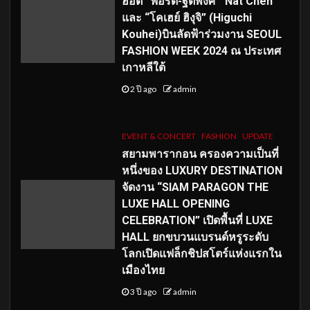
ฮอต “ฟอร์ด-ฐิติพงศ์”“Nat Chen”
และ “โคเฮย์ ฮิงุจิ” (Higuchi
Kouhei)บินลัดฟ้าร่วมงาน SEOUL
FASHION WEEK 2024 ณ ประเทศ
เกาหลีใต้
2 ปี ago
admin
EVENT & CONCERT
FASHION
UPDATE
สยามพารากอน ครองความเป็นที่
หนึ่งของ LUXURY DESTINATION
จัดงาน “SIAM PARAGON THE
LUXE HALL OPENING
CELEBRATION” เปิดพื้นที่ LUXE
HALL ยกขบวนแบรนด์หรูระดับ
โลกเปิดแฟล็กชิปสโตร์แห่งแรกใน
เมืองไทย
3 ปี ago
admin