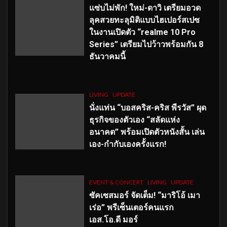
แซ่บไม่พัก! ใหม่-ดาวิ เตรียมอวด
ลุคสวยทะลุมิติแบบไฮเปอร์สเปซ
ในงานเปิดตัว “realme 10 Pro
Series” เตรียมไปว้าวพร้อมกัน 8
ธันวาคมนี้
LIVING
UPDATE
นั่งแท่น “บอสคริส-คริส พีรวัส” ผุด
ธุรกิจของตัวเอง “สลัดแห่ง
อนาคต” พร้อมเปิดตัวหนังสั้น เล่น
เอง-กำกับเองครั้งแรก!
EVENT & CONCERT
LIVING
UPDATE
ซัคเซสมอร์ จัดเต็ม
!
“มาริโอ้ เมา
เร่อ” พรีเซ็นเตอร์คนแรก
เอส
.โอ.ดี มอร์