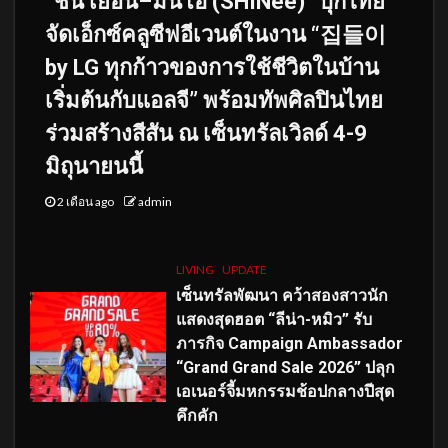
“ชิน เยอึน–มินโฮ (SHINee)” บุกไทย
จัดเอ็กซ์คลูซีฟอีเวนต์ในงาน “집들이
by LG ทุกก้าวของการใช้ชีวิตในบ้าน
เริ่มต้นกับแอลจี” พร้อมทัพศิลปินไทย
ร่วมสร้างสีสัน ณ เซ็นทรัลเวิลด์ 4-9
มิถุนายนนี้
2 เดือน ago
admin
LIVING
UPDATE
เซ็นทรัลพัฒนา คว้าสองสาวนัก
แสดงสุดฮอต “ลีน่า-หมิว” รับ
ภารกิจ Campaign Ambassador
“Grand Grand Sale 2026” ปลุก
เอเนอร์จี้มหกรรมช้อปกลางปีสุด
คึกคัก