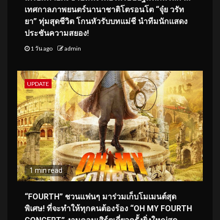
เทศกาลภาพยนตร์นานาชาติโตรอนโต “จุ๋ย วรัท
ยา” ทุ่มสุดชีวิต โกนหัวรับบทแม่ชี นำทีมนักแสดง
ประชันความสยอง!
1 วัน ago
admin
UPDATE
1 min read
“FOURTH” ชวนแฟนๆ มาร่วมเก็บโมเมนต์สุด
พิเศษ! ที่จะทำให้ทุกคนต้องร้อง “OH MY FOURTH