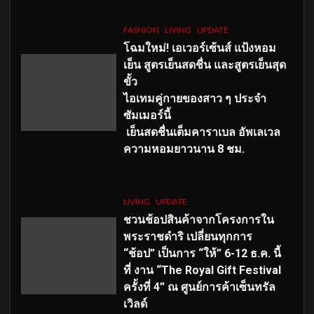
FASHION
LIVING
UPDATE
โฉมใหม่
! เอเวอร์เซ้นส์ แป้งหอม
เย็น สูตรเย็นสดชื่น และสูตรเย็นสุด
ขั้ว
ไอเทมคู่กายของสาว ๆ ประจำ
ซัมเมอร์นี้
เย็นสดชื่นเต็มคาราเบล อัพเลเวล
ความหอมยาวนาน
8
ชม.
LIVING
UPDATE
ชวนช้อปสินค้าจากโครงการใน
พระราชดำริ เปลี่ยนทุกการ
“ช้อป” เป็นการ “ให้” 6-12 ธ.ค. นี้
ที่ งาน “The Royal Gift Festival
ครั้งที่ 4” ณ ศูนย์การค้าเซ็นทรัล
เวิลด์