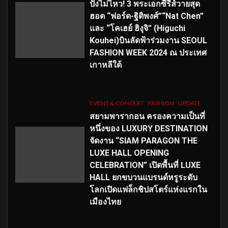
ปังไม่ไหว! 3 พระเอกซีรีส์วายสุด
ฮอต “ฟอร์ด-ฐิติพงศ์”“Nat Chen”
และ “โคเฮย์ ฮิงุจิ” (Higuchi
Kouhei)บินลัดฟ้าร่วมงาน SEOUL
FASHION WEEK 2024 ณ ประเทศ
เกาหลีใต้
EVENT & CONCERT
FASHION
UPDATE
สยามพารากอน ครองความเป็นที่
หนึ่งของ LUXURY DESTINATION
จัดงาน “SIAM PARAGON THE
LUXE HALL OPENING
CELEBRATION” เปิดพื้นที่ LUXE
HALL ยกขบวนแบรนด์หรูระดับ
โลกเปิดแฟล็กชิปสโตร์แห่งแรกใน
เมืองไทย