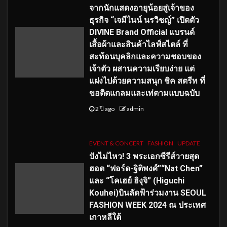
จากนักแสดงอายุน้อยสู่เจ้าของ
ธุรกิจ “เจมีไนน์ นรวิชญ์” เปิดตัว
DIVINE Brand Official แบรนด์
เสื้อผ้าและสินค้าไลฟ์สไตล์ ที่
สะท้อนบุคลิกและความชอบของ
เจ้าตัว ผสานความเรียบง่าย แต่
แฝงไปด้วยความสนุก ชิค สตรีท ที่
ขอติดแกลมและเท่ตามแบบฉบับ
2 ปี ago
admin
EVENT & CONCERT
FASHION
UPDATE
ปังไม่ไหว! 3 พระเอกซีรีส์วายสุด
ฮอต “ฟอร์ด-ฐิติพงศ์”“Nat Chen”
และ “โคเฮย์ ฮิงุจิ” (Higuchi
Kouhei)บินลัดฟ้าร่วมงาน SEOUL
FASHION WEEK 2024 ณ ประเทศ
เกาหลีใต้