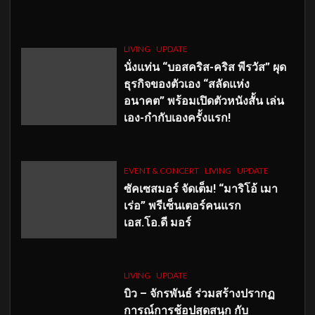
LIVING
UPDATE
นั่งแท่น “บอสคริส-คริส พีรวัส” ผุด
ธุรกิจของตัวเอง “สลัดแห่ง
อนาคต” พร้อมเปิดตัวหนังสั้น เล่น
เอง-กำกับเองครั้งแรก!
EVENT & CONCERT
LIVING
UPDATE
ซัคเซสมอร์ จัดเต็ม
!
“มาริโอ้ เมา
เร่อ” พรีเซ็นเตอร์คนแรก
เอส
.โอ.ดี มอร์
LIVING
UPDATE
บิว – จักรพันธ์ ร่วมสร้างปรากฏ
การณ์การช้อปสุดสนุก กับ