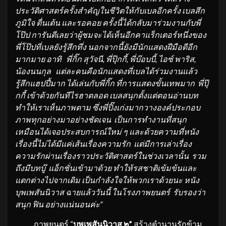
ประวัติศาสตร์ครั้งสำคัญในชีวิตให้กับเบลอีกครั้ง เบลสึก
ภูมิใจ ตื่นเต้น และรอคอย ครั้งนี้ได้กลับมาร่วมงานกับพี่
โป๊ป การันตีเลยว่าผู้ชมจะได้เห็นอีกคาแร็กเตอร์หนึ่งของ
พี่โป๊ปที่เบลยังรู้สึกทึ่ง นอกจากนี้ยังมีนักแสดงฝีมือดีอีก
มากมาย อาทิ พี่กิ๊ก
สุวัจนี
,
พี่ปุ๊กกี้
,
พี่บ๊อบบี้
,
ไอซ์
พาริส
,
น้องนนกุล แต่ละคนคือนักแสดงที่เบลได้ร่วมงานแล้ว
รู้สึกแฮปปี้มาก ได้เล่นกับพี่กิ๊ก ที่การแสดงขั้นเทพมาก พี่ปุ๊
กกี้ เข้าด้วยกันทีไรฮาตลอด เบลสนุกตั้งแต่ตอนอ่านบท
ทำให้เราเห็นภาพตาม ซึ่งพี่ปิ๊งเก่งมากวางองค์ประกอบ
ภาพทุกอย่างมาอย่างชัดเจน เป็นการทำงานที่สนุก
เหมือนได้เจอประสบการณ์ใหม่ ๆ และด้วยความที่หนัง
เรื่องนี้ไม่ได้มีแค่เส้นเรื่องความรัก
แต่มีการเล่าเรื่อง
ความรักผ่านเรื่องราวประวัติศาสตร์ในช่วงเวลานั้น รวม
ถึงมีบทบู๊ แอ็กชั่นเข้ามาด้วย ทำให้รสชาติเข้มข้นและ
แตกต่างไปจากเดิม เป็นกำลังใจให้พวกเราด้วยนะ หนัง
บุพเพสันนิวาส ฉายแล้ววันนี้
ในโรงภาพยนตร์ รับรองว่า
สนุก ฟิน อย่างแน่นอนค่ะ
”
ภาพยนตร์ “
บุพเพสันนิวาส ๒”
สร้างตำนานรักข้าม