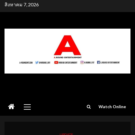
Skip
สิงหาคม 7, 2026
to
content
Primary
Watch Online
Menu
UPDATE