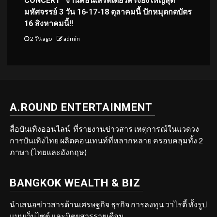
CONCERT” งานคอนเสิร์ตเดี่ยวครั้งยิ่งใหญ่สุด
มหัศจรรย์ 3 วัน 16-17-18 ตุลาคมนี้ ปักหมุดกดบัตร
16 สิงหาคมนี้!!
2 วัน ago
admin
A.ROUND ENTERTAINMENT
สื่อบันเทิงออนไลน์ ที่รายงานข่าวสาร เหตุการณ์ในแวดวง
การบันเทิงไทย ผลิตคอนเทนท์ที่หลากหลาย ครอบคลุมทั้ง 2
ภาษา (ไทยและอังกฤษ)
BANGKOK WEALTH & BIZ
นำเสนอข่าวสารด้านเศรษฐกิจ ธุรกิจ การลงทุน วาไรตี้ ทั้งรูป
แบบเว็บไซต์ และนิตยสารรายเดือน