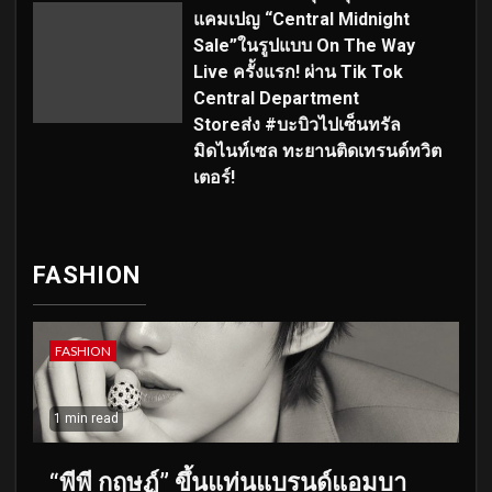
แคมเปญ “Central Midnight
Sale”ในรูปแบบ On The Way
Live ครั้งแรก! ผ่าน Tik Tok
Central Department
Storeส่ง #บะบิวไปเซ็นทรัล
มิดไนท์เซล ทะยานติดเทรนด์ทวิต
เตอร์!
FASHION
FASHION
1 min read
“พีพี กฤษฏ์” ขึ้นแท่นแบรนด์แอมบา