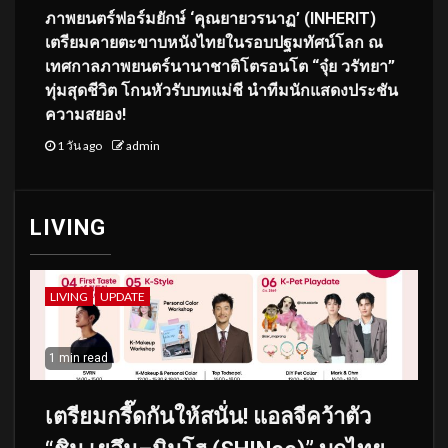
ภาพยนตร์ฟอร์มยักษ์ ‘คุณยายวรนาฏ’ (INHERIT)
เตรียมคายตะขาบหนังไทยในรอบปฐมทัศน์โลก ณ
เทศกาลภาพยนตร์นานาชาติโตรอนโต “จุ๋ย วรัทยา”
ทุ่มสุดชีวิต โกนหัวรับบทแม่ชี นำทีมนักแสดงประชัน
ความสยอง!
1 วัน ago
admin
LIVING
LIVING
UPDATE
1 min read
เตรียมกรี๊ดกันให้สนั่น! แอลจีคว้าตัว