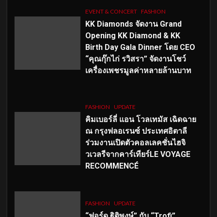
EVENT & CONCERT
FASHION
KK Diamonds จัดงาน Grand
Opening KK Diamond & KK
Birth Day Gala Dinner โดย CEO
“คุณกุ๊กไก่ รวิสรา” จัดงานโชว์
เครื่องเพชรมูลค่าหลายล้านบาท
FASHION
UPDATE
คิมเบอร์ลี่ แอน โวลเทมัส เฉิดฉาย
ณ กรุงฟลอเรนซ์ ประเทศอิตาลี
ร่วมงานเปิดตัวคอลเลคชั่นไฮจิ
วเวลรีจากคาร์เทียร์LE VOYAGE
RECOMMENCÉ
FASHION
UPDATE
“ฟอร์ด ฐิติพงษ์” กับ “Trofi”