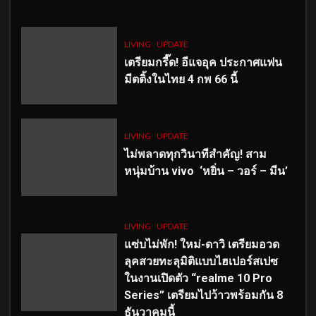
LIVING
UPDATE
เตรียมกรี๊ด! อีแจอุค ประกาศแฟน
มีตติ้งในไทย 4 กพ 66 นี้
LIVING
UPDATE
ไม่พลาดทุกวินาทีสำคัญ
! สาม
หนุ่มบ้าน vivo ‘หยิ่น – วอร์ – มีน’
LIVING
UPDATE
แซ่บไม่พัก! ใหม่-ดาวิ เตรียมอวด
ลุคสวยทะลุมิติแบบไฮเปอร์สเปซ
ในงานเปิดตัว “realme 10 Pro
Series” เตรียมไปว้าวพร้อมกัน 8
ธันวาคมนี้