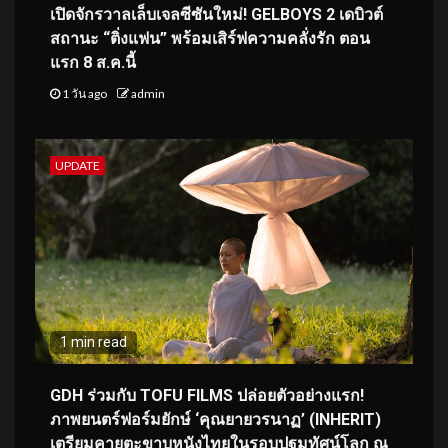
เปิดจักรวาลเล็บเจลซีซันใหม่! GELBOYS 2 เดบิวต์
สถานะ “ติ่งแฟน” พร้อมเสิร์ฟความคลั่งรัก ตอน
แรก 8 ส.ค.นี้
1 วัน ago
admin
UPDATE
1 min read
GDH ร่วมกับ TOFU FILMS ปล่อยตัวอย่างแรก!
ภาพยนตร์ฟอร์มยักษ์ ‘คุณยายวรนาฏ’ (INHERIT)
เตรียมคายตะขาบหนังไทยในรอบปฐมทัศน์โลก ณ