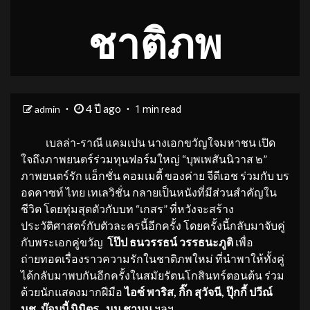
ชาติภพ
4 ปี ago
admin
1 min read
เบลล่า-ราณี แคมเปน นางเอกขวัญใจมหาชน เปิด
ใจถึงภาพยนตร์ร่วมทุนฟอร์มใหญ่ “บุพเพสันนิวาส ๒”
ภาพยนตร์รัก แอ็กชั่น คอมเมดี้ ของค่าย จีดีเอช ร่วมกับ บร
อดคาซท์ ไทย เทเลวิชั่น กลายเป็นหนังที่มีส่วนสำคัญใน
ชีวิต โดยทุ่มสุดตัวกับบท “เกสร” ที่หวังจะสร้าง
ประวัติศาสตร์กับตัวละครนี้อีกครั้ง โดยครั้งนี้กลับมาจับคู่
กับพระเอกคู่ขวัญ
โป๊ป ธนวรรธน์ วรรธนะภูติ
เพื่อ
ถ่ายทอดเรื่องราวความรักในชาติภพใหม่ ที่นำพาให้ทั้งคู่
ได้กลับมาพบกันอีกครั้งในสมัยรัตนโกสินทร์ตอนต้น ร่วม
ด้วยนักแสดงมากฝีมือ
ไอซ์ พาริส, กิ๊ก สุวัจนี, ปุ๊กกี้ ปวีณ์
นุช, บ๊อบบี้ นิมิตร , นน ชานน
ฯลฯ