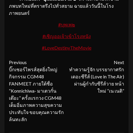
ภพบทใหม่ที่ตราตรึงไปทั่วสยาม ฉายแล้ววันนี้ในโรง
ภาพยนตร์
#บุพเพ๒
#เชิญออเจ้าเข้าโรงหนัง
#LoveDestinyTheMovie
Continue
Previous
Next
บิ๊กเซอร์ไพรส์สุดยิ่งใหญ่
ทำความรู้จัก บรรยากาศรัก
Reading
กิจกรรม CGM48
เดอะซีรีส์ (Love in The Air)
FANMEET ภายใต้ชื่อ
ผ่านผู้กำกับซีรีส์วาย หน้า
“Konnichiwa- มาเตวกั๋น
ใหม่ “เน เนติ”
เต๊อะ” ครั้งแรกวง CGM48
เต็มอิ่มภาพความสุขความ
ประทับใจ ขอบคุณความรัก
ล้นทะลัก