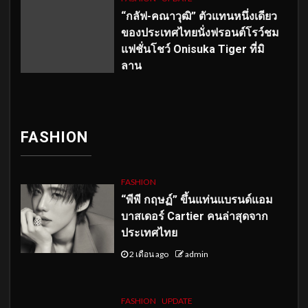
“กลัฟ-คณาวุฒิ” ตัวแทนหนึ่งเดียว
ของประเทศไทยนั่งฟรอนต์โรว์ชม
แฟชั่นโชว์ Onisuka Tiger ที่มิ
ลาน
FASHION
FASHION
“พีพี กฤษฏ์” ขึ้นแท่นแบรนด์แอม
บาสเดอร์ Cartier คนล่าสุดจาก
ประเทศไทย
2 เดือน ago
admin
FASHION
UPDATE