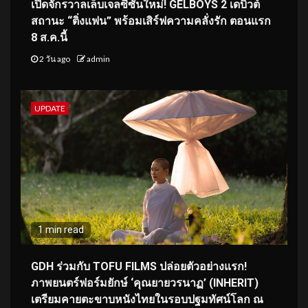
เปิดจักรวาลเล็บเจลซีซันใหม่! GELBOYS 2 เดบิวต์
สถานะ “ติ่งแฟน” พร้อมเสิร์ฟความคลั่งรัก ตอนแรก
8 ส.ค.นี้
2 วัน ago
admin
UPDATE
1 min read
GDH ร่วมกับ TOFU FILMS ปล่อยตัวอย่างแรก!
ภาพยนตร์ฟอร์มยักษ์ ‘คุณยายวรนาฏ’ (INHERIT)
เตรียมคายตะขาบหนังไทยในรอบปฐมทัศน์โลก ณ