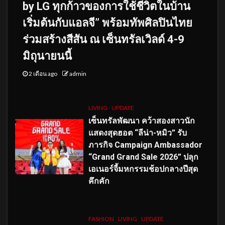
by LG ทุกก้าวของการใช้ชีวิตในบ้าน
เริ่มต้นกับแอลจี” พร้อมทัพศิลปินไทย
ร่วมสร้างสีสัน ณ เซ็นทรัลเวิลด์ 4-9
มิถุนายนนี้
2 เดือน ago
admin
LIVING
UPDATE
เซ็นทรัลพัฒนา คว้าสองสาวนัก
แสดงสุดฮอต “ลีน่า-หมิว” รับ
ภารกิจ Campaign Ambassador
“Grand Grand Sale 2026” ปลุก
เอเนอร์จี้มหกรรมช้อปกลางปีสุด
คึกคัก
FASHION
LIVING
UPDATE