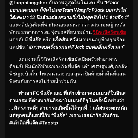
@taophiangphor
กับภาพคู่สุดจิ้น ในแคปชั่น
“
P’Jack
อยากเตะบอล ก็จัดไปเลย Team Wang Fc P’Jack บอกว่าไม่
ได้เตะมา 12 ปีแล้วแต่ลงสนามวิ่งไม่หยุด ยิงไป 1 จ่ายอีก 1”
และคลิปสุดฟินที่พากันนอนแผ่หลากลางสนามหญ้าหลัง
พักเบรกจากการเตะฟุตบอลที่สนามบ้าน
วินิจ เลิศรัตนชัย
แต่กลับมี
พี่แจ๊ค
หรือ
แจ็คสัน หวัง
มานอนอยู่ข้างๆ พร้อม
แคปชั่น
“สภาพจบครึ่งแรกแต่
P’Jack ขอต่ออีกครึ่งเวลา”
แถมงานนี้ วินิจ เลิศรัตนชัย ยังเปิดครัวทำอาหาร
ต้อนรับทีมนักกีฬาเฉพาะกิจ พี่แจ๊ค, เต๋า เศรษฐพงศ์, กอล์ฟ
พิชญะ, บิวกิ้น, ไทแทน และ เบล สุพล ปิดท้ายค่ำคืนที่แสน
พิเศษกับการลงไปว่ายน้ำร่วมกัน
ทำเอา FC พี่แจ๊ค และ พี่เต๋า เข้ามาคอมเมนต์ในอินส
ตาแกรม ที่ต่างพากันอิจฉาโมเมนต์ดีๆ ในครั้งนี้ อย่างว่า
… มิตรภาพดีๆ สามารถเกิดขึ้นได้ทุกที่ !! แม้ฝนจะตกหนัก
แต่ทุกคนก็แฮปปี้กับ “พี่แจ๊ค” เพราะเธอน่ารักเกินต้าน
#เต๋าติดพี่แจ๊ค #Taostp