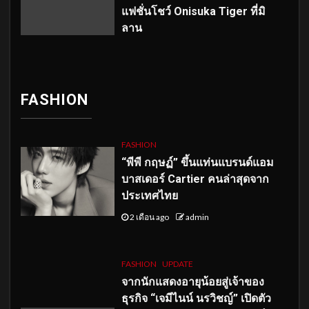
แฟชั่นโชว์ Onisuka Tiger ที่มิ
ลาน
FASHION
FASHION
“พีพี กฤษฏ์” ขึ้นแท่นแบรนด์แอม
บาสเดอร์ Cartier คนล่าสุดจาก
ประเทศไทย
2 เดือน ago
admin
FASHION
UPDATE
จากนักแสดงอายุน้อยสู่เจ้าของ
ธุรกิจ “เจมีไนน์ นรวิชญ์” เปิดตัว