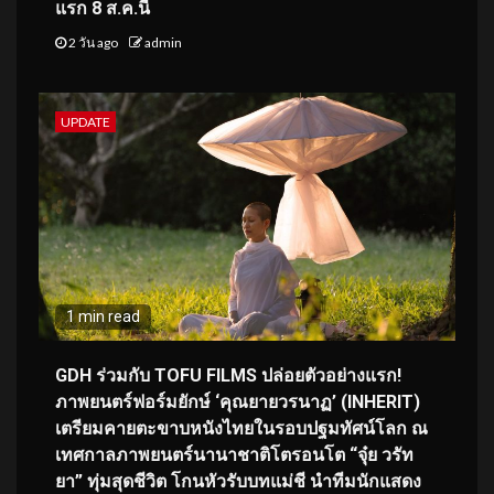
แรก 8 ส.ค.นี้
2 วัน ago
admin
UPDATE
1 min read
GDH ร่วมกับ TOFU FILMS ปล่อยตัวอย่างแรก!
ภาพยนตร์ฟอร์มยักษ์ ‘คุณยายวรนาฏ’ (INHERIT)
เตรียมคายตะขาบหนังไทยในรอบปฐมทัศน์โลก ณ
เทศกาลภาพยนตร์นานาชาติโตรอนโต “จุ๋ย วรัท
ยา” ทุ่มสุดชีวิต โกนหัวรับบทแม่ชี นำทีมนักแสดง