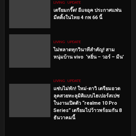
LIVING
UPDATE
เตรียมกรี๊ด! อีแจอุค ประกาศแฟน
มีตติ้งในไทย 4 กพ 66 นี้
LIVING
UPDATE
ไม่พลาดทุกวินาทีสำคัญ
! สาม
หนุ่มบ้าน vivo ‘หยิ่น – วอร์ – มีน’
LIVING
UPDATE
แซ่บไม่พัก! ใหม่-ดาวิ เตรียมอวด
ลุคสวยทะลุมิติแบบไฮเปอร์สเปซ
ในงานเปิดตัว “realme 10 Pro
Series” เตรียมไปว้าวพร้อมกัน 8
ธันวาคมนี้