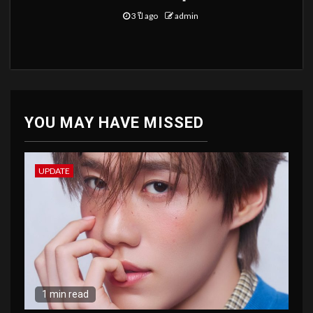
3 ปี ago
admin
YOU MAY HAVE MISSED
UPDATE
1 min read