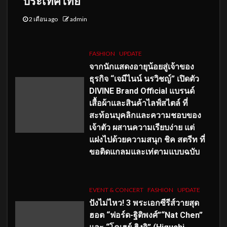
ประเทศไทย
2 เดือน ago
admin
FASHION
UPDATE
จากนักแสดงอายุน้อยสู่เจ้าของ
ธุรกิจ “เจมีไนน์ นรวิชญ์” เปิดตัว
DIVINE Brand Official แบรนด์
เสื้อผ้าและสินค้าไลฟ์สไตล์ ที่
สะท้อนบุคลิกและความชอบของ
เจ้าตัว ผสานความเรียบง่าย แต่
แฝงไปด้วยความสนุก ชิค สตรีท ที่
ขอติดแกลมและเท่ตามแบบฉบับ
EVENT & CONCERT
FASHION
UPDATE
ปังไม่ไหว! 3 พระเอกซีรีส์วายสุด
ฮอต “ฟอร์ด-ฐิติพงศ์”“Nat Chen”