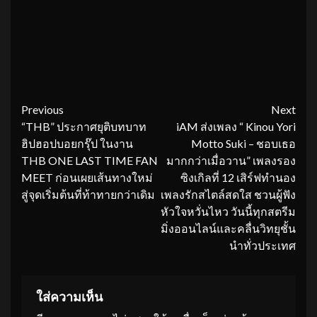
Continue
Previous
Next
“THB” ประกาศยุติบทบาท
iAM ส่งเพลง “ Kinou Yori
Reading
ฮิปฮอปบอยกรุ๊ป ในงาน
Motto Suki – ชอบเธอ
THB ONE LAST TIME FAN
มากกว่าเมื่อวาน” เพลงรอง
MEET ก่อนเผยเส้นทางใหม่
ซิงเกิลที่ 12 เสิร์ฟทำนอง
สู่จุดเริ่มต้นที่ท้าทายกว่าเดิม
เพลงรักสไตล์สดใส ชวนผู้ฟัง
หัวใจหวั่นไหว วันนี้ทุกสตรีม
มิ่งออนไลน์และคลื่นวิทยุชั้น
นำทั่วประเทศ
ใส่ความเห็น