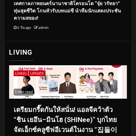
เทศกาลภาพยนตร์นานาชาติโตรอนโต “จุ๋ย วรัทยา”
ทุ่มสุดชีวิต โกนหัวรับบทแม่ชี นำทีมนักแสดงประชัน
ความสยอง!
2 วัน ago
admin
LIVING
LIVING
UPDATE
1 min read
เตรียมกรี๊ดกันให้สนั่น! แอลจีคว้าตัว
“ชิน เยอึน–มินโฮ (SHINee)” บุกไทย
จัดเอ็กซ์คลูซีฟอีเวนต์ในงาน “집들이