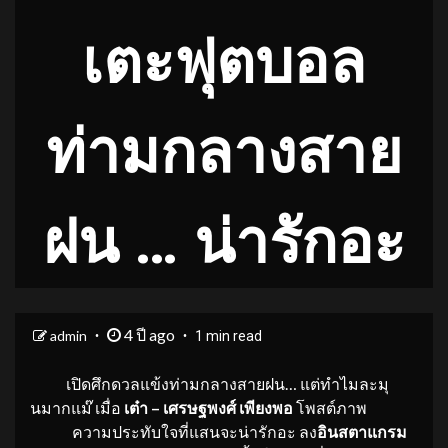
เตะฟุตบอล
ท่ามกลางสาย
ฝน … น่ารักอะ
4 ปี ago
admin
1 min read
เปิดศึกดวลแข้งท่ามกลางสายฝน… แต่ทำไมละมุ
นมากแม๊ เมื่อ
เต๋า – เศรษฐพงศ์ เพียงพอ
โพสต์ภาพ
ความประทับใจที่แสนจะน่ารักอะ ลง
อินสตาแกรม