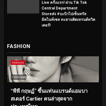
Live ครั้งแรก! ผ่าน Tik Tok
Central Department
Storeส่ง #บะบิวไปเซ็นทรัล
มิดไนท์เซล ทะยานติดเทรนด์ทวิต
เตอร์!
FASHION
FASHION
1 min read
“พีพี กฤษฏ์” ขึ้นแท่นแบรนด์แอมบา
สเดอร์ Cartier คนล่าสุดจาก