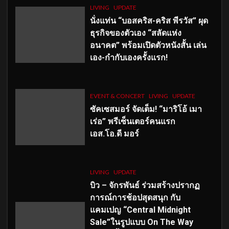
LIVING
UPDATE
นั่งแท่น “บอสคริส-คริส พีรวัส” ผุด
ธุรกิจของตัวเอง “สลัดแห่ง
อนาคต” พร้อมเปิดตัวหนังสั้น เล่น
เอง-กำกับเองครั้งแรก!
EVENT & CONCERT
LIVING
UPDATE
ซัคเซสมอร์ จัดเต็ม
!
“มาริโอ้ เมา
เร่อ” พรีเซ็นเตอร์คนแรก
เอส
.โอ.ดี มอร์
LIVING
UPDATE
บิว – จักรพันธ์ ร่วมสร้างปรากฏ
การณ์การช้อปสุดสนุก กับ
แคมเปญ “Central Midnight
Sale”ในรูปแบบ On The Way