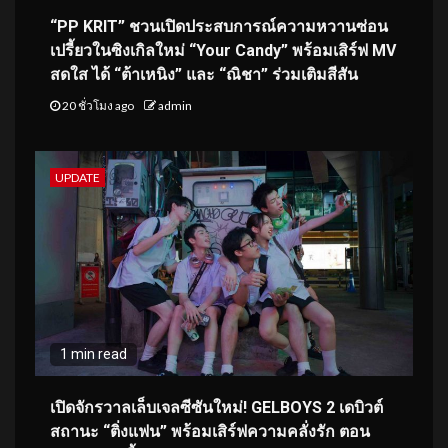
“PP KRIT” ชวนเปิดประสบการณ์ความหวานซ่อน
เปรี้ยวในซิงเกิลใหม่ “Your Candy” พร้อมเสิร์ฟ MV
สดใส ได้ “ต้าเหนิง” และ “ณิชา” ร่วมเติมสีสัน
20 ชั่วโมง ago
admin
UPDATE
1 min read
เปิดจักรวาลเล็บเจลซีซันใหม่! GELBOYS 2 เดบิวต์
สถานะ “ติ่งแฟน” พร้อมเสิร์ฟความคลั่งรัก ตอน