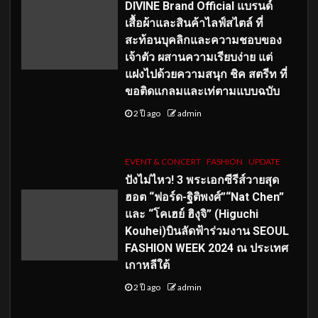
DIVINE Brand Official แบรนด์
เสื้อผ้าและสินค้าไลฟ์สไตล์ ที่
สะท้อนบุคลิกและความชอบของ
เจ้าตัว ผสานความเรียบง่าย แต่
แฝงไปด้วยความสนุก ชิค สตรีท ที่
ขอติดแกลมและเท่ตามแบบฉบับ
2 ปี ago
admin
EVENT & CONCERT
FASHION
UPDATE
ปังไม่ไหว! 3 พระเอกซีรีส์วายสุด
ฮอต “ฟอร์ด-ฐิติพงศ์”“Nat Chen”
และ “โคเฮย์ ฮิงุจิ” (Higuchi
Kouhei)บินลัดฟ้าร่วมงาน SEOUL
FASHION WEEK 2024 ณ ประเทศ
เกาหลีใต้
2 ปี ago
admin