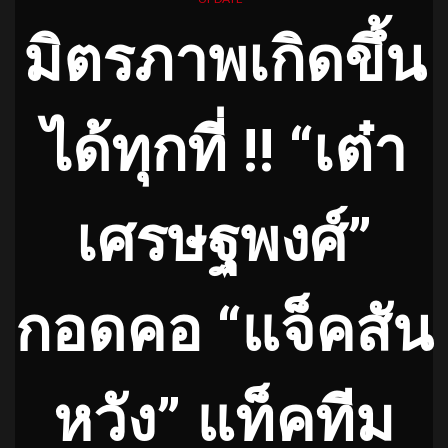
มิตรภาพเกิดขึ้น
ได้ทุกที่ !! “เต๋า
เศรษฐพงศ์”
กอดคอ “แจ็คสัน
หวัง” แท็คทีม