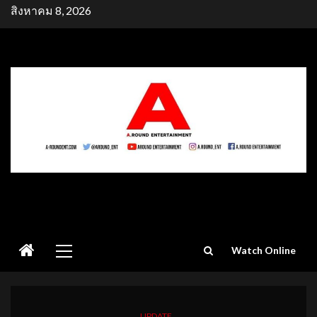
Skip
สิงหาคม 8, 2026
to
content
Primary
Watch Online
Menu
UPDATE