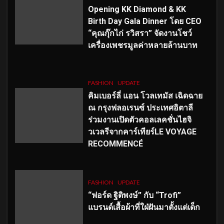
Opening KK Diamond & KK
Birth Day Gala Dinner โดย CEO
“คุณกุ๊กไก่ รวิสรา” จัดงานโชว์
เครื่องเพชรมูลค่าหลายล้านบาท
FASHION
UPDATE
คิมเบอร์ลี่ แอน โวลเทมัส เฉิดฉาย
ณ กรุงฟลอเรนซ์ ประเทศอิตาลี
ร่วมงานเปิดตัวคอลเลคชั่นไฮจิ
วเวลรีจากคาร์เทียร์LE VOYAGE
RECOMMENCÉ
FASHION
UPDATE
“ฟอร์ด ฐิติพงษ์” กับ “Trofi”
แบรนด์เสื้อผ้าที่ใฝ่ฝันมาตั้งแต่เด็ก