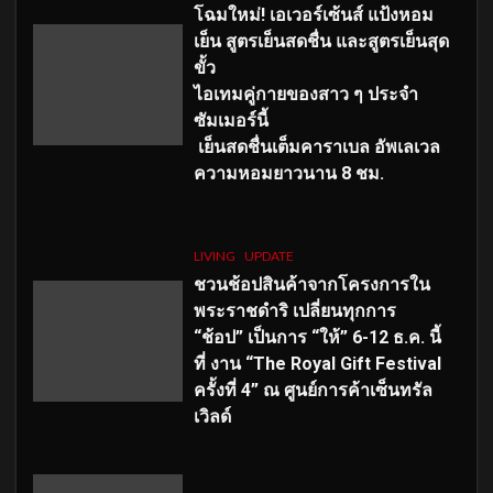
โฉมใหม่
! เอเวอร์เซ้นส์ แป้งหอม
เย็น สูตรเย็นสดชื่น และสูตรเย็นสุด
ขั้ว
ไอเทมคู่กายของสาว ๆ ประจำ
ซัมเมอร์นี้
เย็นสดชื่นเต็มคาราเบล อัพเลเวล
ความหอมยาวนาน
8
ชม.
LIVING
UPDATE
ชวนช้อปสินค้าจากโครงการใน
พระราชดำริ เปลี่ยนทุกการ
“ช้อป” เป็นการ “ให้” 6-12 ธ.ค. นี้
ที่ งาน “The Royal Gift Festival
ครั้งที่ 4” ณ ศูนย์การค้าเซ็นทรัล
เวิลด์