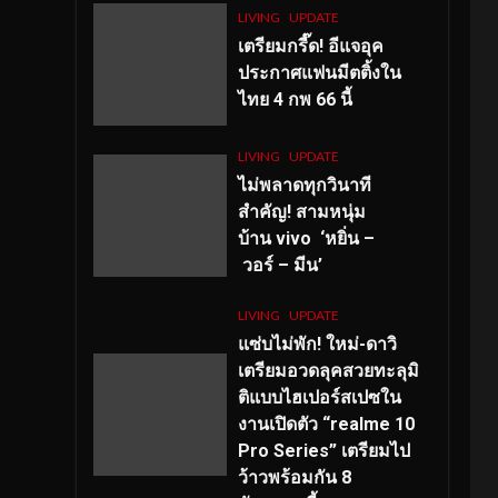
LIVING
UPDATE
เตรียมกรี๊ด! อีแจอุค
ประกาศแฟนมีตติ้งใน
ไทย 4 กพ 66 นี้
LIVING
UPDATE
ไม่พลาดทุกวินาที
สำคัญ
! สามหนุ่ม
บ้าน vivo ‘หยิ่น –
วอร์ – มีน’
LIVING
UPDATE
แซ่บไม่พัก! ใหม่-ดาวิ
เตรียมอวดลุคสวยทะลุมิ
ติแบบไฮเปอร์สเปซใน
งานเปิดตัว “realme 10
Pro Series” เตรียมไป
ว้าวพร้อมกัน 8