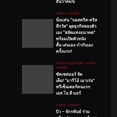
ธันวาคมนี้
LIVING
UPDATE
นั่งแท่น “บอสคริส-คริส
พีรวัส” ผุดธุรกิจของตัว
เอง “สลัดแห่งอนาคต”
พร้อมเปิดตัวหนัง
สั้น เล่นเอง-กำกับเอง
ครั้งแรก!
EVENT & CONCERT
LIVING
UPDATE
ซัคเซสมอร์ จัด
เต็ม
!
“มาริโอ้ เมาเร่อ”
พรีเซ็นเตอร์คนแรก
เอส
.โอ.ดี มอร์
LIVING
UPDATE
บิว – จักรพันธ์ ร่วม