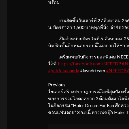
พร้อม
งานจัดขึ้นวันเสาร์ที่ 27 สิงหาคม 256
น. บัตรราคา 1,500 บาททุกที่นั่ง จำกัด 250
เปิดจำหน่ายบัตรวันที่ 6 สิงหาคม 2565
นิด ฟินขึ้นอีกหน่อย รอบนี้ไม่อยากให้ช
เตรียมพบกับกิจกรรมสุดพิเศษ NEEED M
ได้ที่
https://facebook.com/NEEEDB
#patrickananda
#lavndrteam
#NEEEDB
Continue
Previous
ไฮเออร์ สร้างปรากฏการณ์ไลฟ์สุดปัง ครั้
Reading
ของการรวมไอดอลจาก 3 ด้อมดังมาไลฟ์ส
ในกิจกรรม “Haier Dream For Fan ศึกคว
ชวนแฟนจอย” 3 ก.ย.นี้ ทางเฟซบุ๊ก Haier T