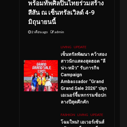
พร้อมทัพศิลปินไทยร่วมสร้าง
สีสัน ณ เซ็นทรัลเวิลด์ 4-9
มิถุนายนนี้
2 เดือน ago
admin
LIVING
UPDATE
เซ็นทรัลพัฒนา คว้าสอง
สาวนักแสดงสุดฮอต “ลี
น่า-หมิว” รับภารกิจ
Campaign
Ambassador “Grand
Grand Sale 2026” ปลุก
เอเนอร์จี้มหกรรมช้อปก
ลางปีสุดคึกคัก
FASHION
LIVING
UPDATE
โฉมใหม่
! เอเวอร์เซ้นส์