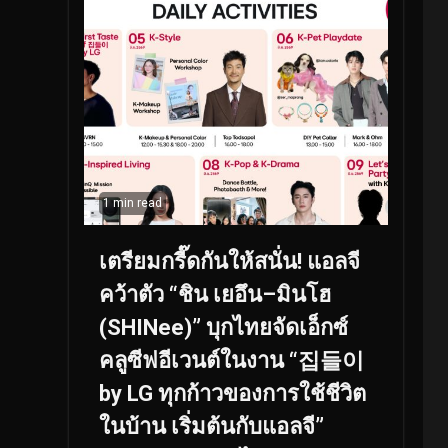
1 min read
เตรียมกรี๊ดกันให้สนั่น! แอลจี
คว้าตัว “ชิน เยอึน–มินโฮ
(SHINee)” บุกไทยจัดเอ็กซ์
คลูซีฟอีเวนต์ในงาน “집들이
by LG ทุกก้าวของการใช้ชีวิต
ในบ้าน เริ่มต้นกับแอลจี”