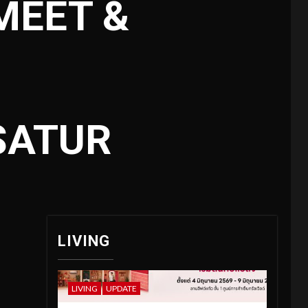
 MEET &
SATUR
LIVING
LIVING
UPDATE