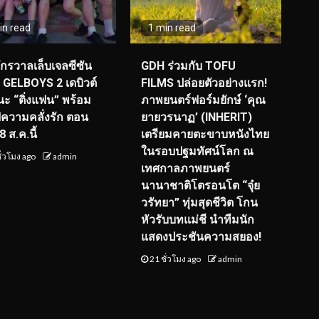
in read
1 min read
จักรวาลเล็บเจลซีซัน
GDH ร่วมกับ TOFU
! GELBOYS 2 เดบิวต์
FILMS ปล่อยตัวอย่างแรก!
ะ “ติ่งแฟน” พร้อม
ภาพยนตร์ฟอร์มยักษ์ ‘คุณ
์ฟความคลั่งรัก ตอน
ยายวรนาฏ’ (INHERIT)
 ส.ค.นี้
เตรียมคายตะขาบหนังไทย
ในรอบปฐมทัศน์โลก ณ
ั่วโมง ago
admin
เทศกาลภาพยนตร์
นานาชาติโตรอนโต “จุ๋ย
วรัทยา” ทุ่มสุดชีวิต โกน
หัวรับบทแม่ชี นำทีมนัก
แสดงประชันความสยอง!
21 ชั่วโมง ago
admin