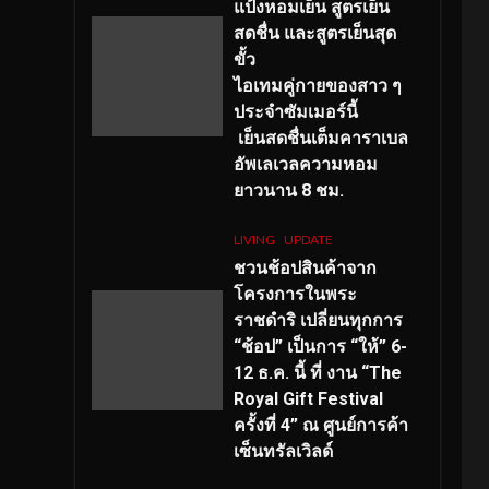
แป้งหอมเย็น สูตรเย็น
สดชื่น และสูตรเย็นสุด
ขั้ว
ไอเทมคู่กายของสาว ๆ
ประจำซัมเมอร์นี้
เย็นสดชื่นเต็มคาราเบล
อัพเลเวลความหอม
ยาวนาน
8
ชม.
LIVING
UPDATE
ชวนช้อปสินค้าจาก
โครงการในพระ
ราชดำริ เปลี่ยนทุกการ
“ช้อป” เป็นการ “ให้” 6-
12 ธ.ค. นี้ ที่ งาน “The
Royal Gift Festival
ครั้งที่ 4” ณ ศูนย์การค้า
เซ็นทรัลเวิลด์