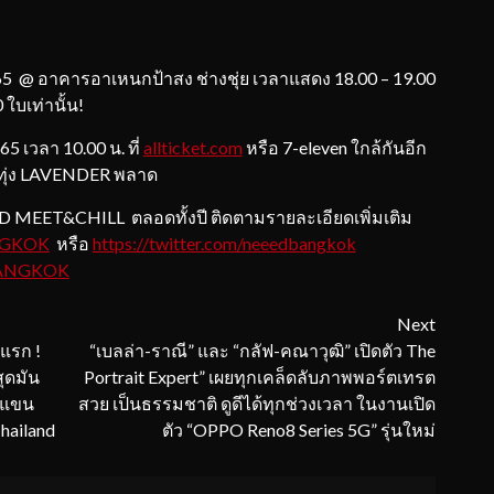
5 @ อาคารอาเหนกป้าสง ช่างชุ่ย เวลาแสดง 18.00 – 19.00
 ใบเท่านั้น!
 เวลา 10.00 น. ที่
allticket.com
หรือ 7-eleven ใกล้กันอีก
าวทุ่ง LAVENDER พลาด
EET&CHILL ตลอดทั้งปี ติดตามรายละเอียดเพิ่มเติม
ANGKOK
หรือ
https://twitter.com/neeedbangkok
ANGKOK
Next
งแรก !
“เบลล่า-ราณี” และ “กลัฟ-คณาวุฒิ” เปิดตัว The
ุดมัน
Portrait Expert” เผยทุกเคล็ดลับภาพพอร์ตเทรต
งแขน
สวย เป็นธรรมชาติ ดูดีได้ทุกช่วงเวลา ในงานเปิด
hailand
ตัว “OPPO Reno8 Series 5G” รุ่นใหม่