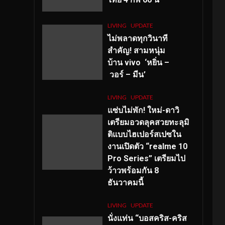
LIVING
UPDATE
ไม่พลาดทุกวินาที
สำคัญ
! สามหนุ่ม
บ้าน vivo ‘หยิ่น –
วอร์ – มีน’
LIVING
UPDATE
แซ่บไม่พัก! ใหม่-ดาวิ
เตรียมอวดลุคสวยทะลุมิ
ติแบบไฮเปอร์สเปซใน
งานเปิดตัว “realme 10
Pro Series” เตรียมไป
ว้าวพร้อมกัน 8
ธันวาคมนี้
LIVING
UPDATE
นั่งแท่น “บอสคริส-คริส