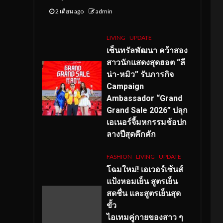
2 เดือน ago
admin
LIVING
UPDATE
เซ็นทรัลพัฒนา คว้าสอง
สาวนักแสดงสุดฮอต “ลี
น่า-หมิว” รับภารกิจ
Campaign
Ambassador “Grand
Grand Sale 2026” ปลุก
เอเนอร์จี้มหกรรมช้อปก
ลางปีสุดคึกคัก
FASHION
LIVING
UPDATE
โฉมใหม่
! เอเวอร์เซ้นส์
แป้งหอมเย็น สูตรเย็น
สดชื่น และสูตรเย็นสุด
ขั้ว
ไอเทมคู่กายของสาว ๆ