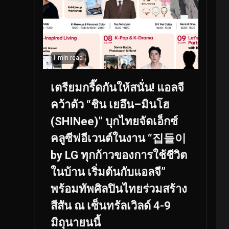
1 min read
เตรียมกรี๊ดกันให้สนั่น! แอลจี
คว้าตัว “ชิน เยอึน–มินโฮ
(SHINee)” บุกไทยจัดเอ็กซ์
คลูซีฟอีเวนต์ในงาน “집들이
by LG ทุกก้าวของการใช้ชีวิต
ในบ้าน เริ่มต้นกับแอลจี”
พร้อมทัพศิลปินไทยร่วมสร้าง
สีสัน ณ เซ็นทรัลเวิลด์ 4-9
มิถุนายนนี้