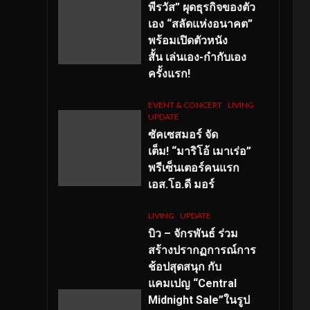
พีรวัส” ผุดธุรกิจของตัว
เอง “สลัดแห่งอนาคต”
พร้อมเปิดตัวหนัง
สั้น เล่นเอง-กำกับเอง
ครั้งแรก!
EVENT & CONCERT
LIVING
UPDATE
ซัคเซสมอร์ จัด
เต็ม
!
“มาริโอ้ เมาเร่อ”
พรีเซ็นเตอร์คนแรก
เอส
.โอ.ดี มอร์
LIVING
UPDATE
บิว – จักรพันธ์ ร่วม
สร้างปรากฏการณ์การ
ช้อปสุดสนุก กับ
แคมเปญ “Central
Midnight Sale”ในรูป