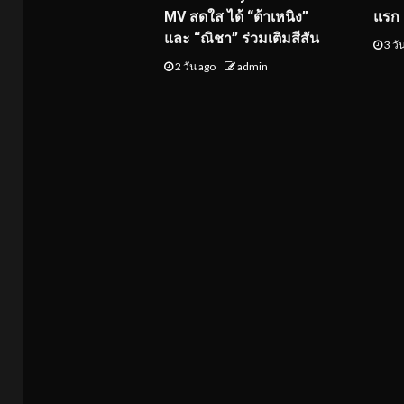
MV สดใส ได้ “ต้าเหนิง”
แรก 8
และ “ณิชา” ร่วมเติมสีสัน
3 วั
2 วัน ago
admin