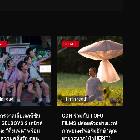
ATE
UPDATE
in read
1 min read
จักรวาลเล็บเจลซีซัน
GDH ร่วมกับ TOFU
! GELBOYS 2 เดบิวต์
FILMS ปล่อยตัวอย่างแรก!
ะ “ติ่งแฟน” พร้อม
ภาพยนตร์ฟอร์มยักษ์ ‘คุณ
์ฟความคลั่งรัก ตอน
ยายวรนาฏ’ (INHERIT)