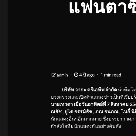
แฟนตาซี
4 ปี ago
admin
1 min read
บริษัท วากะ ครีเอทีฟ จำกัด
นำทีมโดย
บวงสรวงและเปิดตัวแถลงข่าวเป็นที่เรียบร
นายเทวดา
เมื่อวันอาทิตย์ที่ 7 สิงหาคม 2
ณธัช , ยูโด ธรรม์ธัช , ภณ ธนภณ , ไนกี้ นิ
นักแสดงอื่นๆอีกมากมาย ซึ่งบรรยากาศ
กำลังใจทีมนักแสดงกันอย่างคับคั่ง