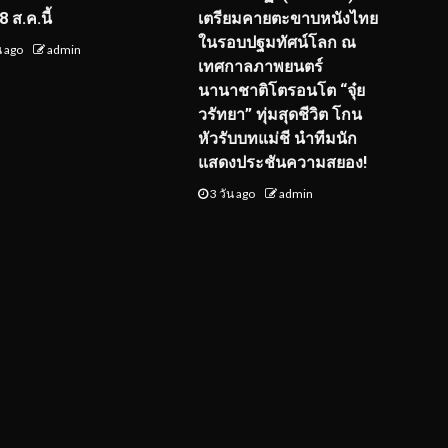
 ส.ค.นี้
เตรียมคายตะขาบหนังไทย
ในรอบปฐมทัศน์โลก ณ
น ago
admin
เทศกาลภาพยนตร์
นานาชาติโตรอนโต “จุ๋ย
วรัทยา” ทุ่มสุดชีวิต โกน
หัวรับบทแม่ชี นำทีมนัก
แสดงประชันความสยอง!
3 วัน ago
admin