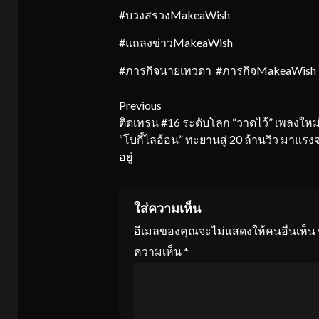
#บวงสรวงMakeaWish
#แถลงข่าวMakeaWish
#ภารกิจนายเทวดา #ภารกิจMakeaWish 
Continue
Previous
ติดเทรน #16 ระดับโลก “วาดไว้” เพลงใหม
Reading
“โบกี้ไลอ้อน” ทะยานสู่ 20 ล้านวิว มาแรง
อยู่
ใส่ความเห็น
อีเมลของคุณจะไม่แสดงให้คนอื่นเห็น
ความเห็น
*