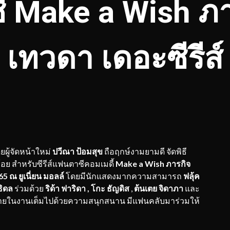
 Make a Wish ภ
เทวดา เดอะซีรีส์
ผู้จัดหน้าใหม่
ปวีณา ป้อมสุข
ถือฤกษ์งามยามดี จัดพิธี
้อย สำหรับซีรีส์แฟนตาซีคอมเมดี้
Make a Wish ภารกิจ
565
ณ ยูเนี่ยน มอลล์
โดยมีนักแสดงมากความสามารถ
ฟลุ้ค
ธิดล
ร่วมด้วย
ริด้า ฟาริดา , โกะ ธัญดิส
,
ต้นเตย จิดาภา
และ
ภายในงานเต็มไปด้วยความสนุกสนาน มีแฟนคลับมาร่วมให้