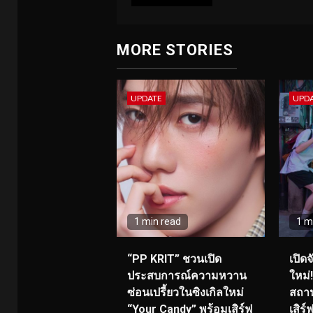
MORE STORIES
UPDATE
UPD
1 min read
1 m
“PP KRIT” ชวนเปิด
เปิด
ประสบการณ์ความหวาน
ใหม่
ซ่อนเปรี้ยวในซิงเกิลใหม่
สถาน
“Your Candy” พร้อมเสิร์ฟ
เสิร