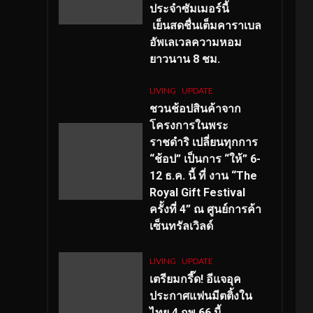
ประจำซัมเมอร์นี้
เย็นสดชื่นเต็มคาราเบล
อัพเลเวลความหอม
ยาวนาน
8
ชม.
LIVING
UPDATE
ชวนช้อปสินค้าจาก
โครงการในพระ
ราชดำริ เปลี่ยนทุกการ
“ช้อป” เป็นการ “ให้” 6-
12 ธ.ค. นี้ ที่ งาน “The
Royal Gift Festival
ครั้งที่ 4” ณ ศูนย์การค้า
เซ็นทรัลเวิลด์
LIVING
UPDATE
เตรียมกรี๊ด! อีแจอุค
ประกาศแฟนมีตติ้งใน
ไทย 4 กพ 66 นี้