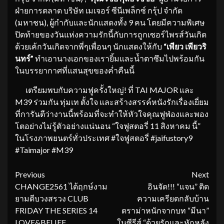
ฝ่ายการตลาด บริษัท เมเจอร์ ซีนีเพล็กซ์ กรุ้ป จำกัด
(มหาชน), ผู้กำกับและนักแสดงทั้ง 9 คน โดยมีความพิเศษ
ปิดท้ายของวันแห่งความรักนี้กับการถูกเซอร์ไพรส์วันเกิด
ด้วยเค้กวันเกิดจากพี่ๆเพื่อนๆ นักแสดงให้กับ
“เพียว เพียวริ
นทร์”
ทำเอานางเอกของเรายิ้มและน้ำตาซึมไปพร้อมกัน
ในบรรยากาศที่แสนสุขของค่ำคืนนี้
เตรียมพบกับความฟูครั้งใหญ่! ที่ TAI MAJOR และ
M39 ร่วมกัน ทุ่มเท ตั้งใจ และสร้างสรรค์หนังรักเรื่องเยี่ยม
ที่การันตีว่างานนี้พร้อมที่จะทำให้หัวใจคุณฟูฟ่องและพอง
โตอย่างไม่รู้ตัวอย่างแน่นอน “ใจฟูสตอรี่ 11 สิงหาคม นี้”
ในโรงภาพยนตร์ทั่วประเทศ #ใจฟูสตอรี่ #jaifustory9
#Taimajor #M39
Continue
Previous
Next
CHANGE2561 ได้ฤกษ์งาม
อินจัด!!! “แจน” ติด
Reading
ยามดีบวงสรวง CLUB
ความเครียดกลับบ้าน
FRIDAY THE SERIES 14
ดราม่าหนักจากบท “มีนา”
LOVE&BELIEF
ในซีรีส์ “ด้วยรักและหักหลัง