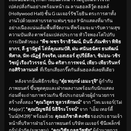
เปล่งปลั่งกันอย่างพร้อมหน้า ณ ลานฮอลลีวู้ด ฮอลล์
(Hollywood Hall) ชั้น G เมเจอร์รัชโยธิน ตระการตาทั้ง
งานไปด้วยเหล่าบรรดาแฟนๆ ของ 9 นักแสดงที่มากัน
อย่างเนืองแน่นเต็มพื้นที่จัดงาน ที่พร้อมจะมารับความสุข
ความบันเทิง ตาพร้อมเปล่งประกาย หัวใจพองโตไปกับ
การเปิดตัวของ
“พีช-พชร จิราธิวัฒน์, มินนี่-ภัณฑิรา พิพิธ
ยากร, ลี-ฐานัฐพ์ โล่ห์คุณสมบัติ, ฝน-ศนันธฉัตร ธนพัฒน์
พิศาล, นัท-ณัฏฐ์ กิจจริต, เอสเธอร์ สุปรีย์ลีลา, ชิม่อน-วชิร
วิชญ์ เรืองวิวรรธน์, ปั๋น-ดริสา การพจน์, เพียว-เพียวรินทร์
กอศิริวลานนท์
ที่เรียกเสียงกรี๊ดกันลั่นฮอลล์เลยทีเดียว
หลังจากนั้นพิธีกรเชิญ
“ตุ๋ย พฤกษ์ เอมะรุจิ”
ผู้กำกับ
ภาพยนตร์ ขึ้นพูดคุยและฝากผลงานพร้อมกับนักแสดง
ก่อนที่จะถ่ายภาพร่วมกัน ซึ่งประกอบด้วยผู้อำนวยการ
สร้างทั้งสอง
“คุณวิสูตร พูลวรลักษณ์”
จาก “ไทเ มเจอร์(Tai
Major)”,
“คุณปัญชลีย์ นิธิจิระโรจน์”
จาก “เอ็ม เทอร์ตี้
ไนน์(M39)” พร้อมด้วย
คุณอภิชาติ คงชัย
รองประธานเจ้า
หน้าที่บริหารฝ่ายโรงภาพยนตร์ บริษัท เมเจอร์ ซีนีเพล็กซ์
กรุ้ป จำกัด (มหาชน) ,
“คุณวิชัย กุลธวัชชัย”
ผู้อำนวยการ