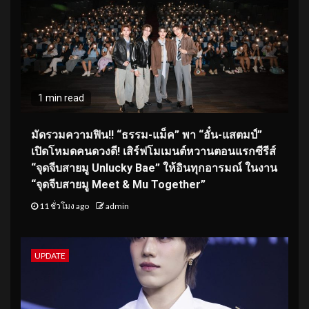
1 min read
มัดรวมความฟิน!! “ธรรม-แม็ค” พา “อั๋น-แสตมป์”
เปิดโหมดคนดวงดี! เสิร์ฟโมเมนต์หวานตอนแรกซีรีส์
“จุดจีบสายมู Unlucky Bae” ให้อินทุกอารมณ์ ในงาน
“จุดจีบสายมู Meet & Mu Together”
11 ชั่วโมง ago
admin
UPDATE