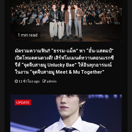
1 min read
มัดรวมความฟิน!! “ธรรม-แม็ค” พา “อั๋น-แสตมป์”
เปิดโหมดคนดวงดี! เสิร์ฟโมเมนต์หวานตอนแรกซี
รีส์ “จุดจีบสายมู Unlucky Bae” ให้อินทุกอารมณ์
ในงาน “จุดจีบสายมู Meet & Mu Together”
11 ชั่วโมง ago
admin
UPDATE