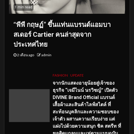
1 min read
“พีพี กฤษฏ์” ขึ้นแท่นแบรนด์แอมบา
สเดอร์ Cartier คนล่าสุดจาก
ประเทศไทย
2 เดือน ago
admin
FASHION
UPDATE
จากนักแสดงอายุน้อยสู่เจ้าของ
ธุรกิจ “เจมีไนน์ นรวิชญ์” เปิดตัว
DIVINE Brand Official แบรนด์
เสื้อผ้าและสินค้าไลฟ์สไตล์ ที่
สะท้อนบุคลิกและความชอบของ
เจ้าตัว ผสานความเรียบง่าย แต่
แฝงไปด้วยความสนุก ชิค สตรีท ที่
ขอติดแกลมและเท่ตามแบบฉบับ