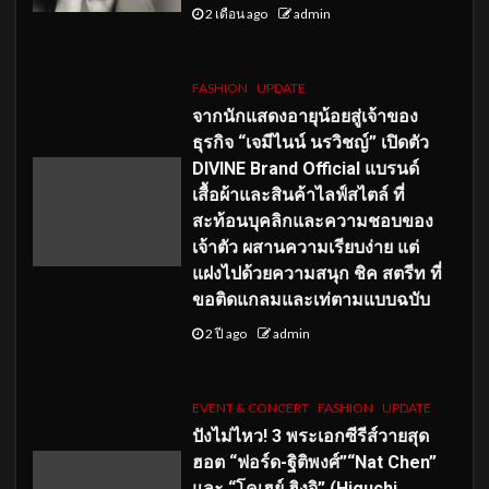
2 เดือน ago
admin
FASHION
UPDATE
จากนักแสดงอายุน้อยสู่เจ้าของ
ธุรกิจ “เจมีไนน์ นรวิชญ์” เปิดตัว
DIVINE Brand Official แบรนด์
เสื้อผ้าและสินค้าไลฟ์สไตล์ ที่
สะท้อนบุคลิกและความชอบของ
เจ้าตัว ผสานความเรียบง่าย แต่
แฝงไปด้วยความสนุก ชิค สตรีท ที่
ขอติดแกลมและเท่ตามแบบฉบับ
2 ปี ago
admin
EVENT & CONCERT
FASHION
UPDATE
ปังไม่ไหว! 3 พระเอกซีรีส์วายสุด
ฮอต “ฟอร์ด-ฐิติพงศ์”“Nat Chen”
และ “โคเฮย์ ฮิงุจิ” (Higuchi