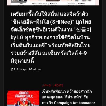
1 min read
เตรียมกรี๊ดกันให้สนั่น! แอลจีคว้าตัว
“ชิน เยอึน–มินโฮ (SHINee)” บุกไทย
จัดเอ็กซ์คลูซีฟอีเวนต์ในงาน “집들이
by LG ทุกก้าวของการใช้ชีวิตในบ้าน
เริ่มต้นกับแอลจี” พร้อมทัพศิลปินไทย
ร่วมสร้างสีสัน ณ เซ็นทรัลเวิลด์ 4-9
มิถุนายนนี้
2 เดือน ago
admin
LIVING
UPDATE
เซ็นทรัลพัฒนา คว้าสองสาวนัก
แสดงสุดฮอต “ลีน่า-หมิว” รับ
ภารกิจ Campaign Ambassador