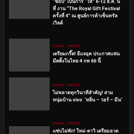
“ช้อป” เป็นการ “ให้” 6-12 ธ.ค. นี้
ที่ งาน “The Royal Gift Festival
ครั้งที่ 4” ณ ศูนย์การค้าเซ็นทรัล
เวิลด์
LIVING
UPDATE
เตรียมกรี๊ด! อีแจอุค ประกาศแฟน
มีตติ้งในไทย 4 กพ 66 นี้
LIVING
UPDATE
ไม่พลาดทุกวินาทีสำคัญ
! สาม
หนุ่มบ้าน vivo ‘หยิ่น – วอร์ – มีน’
LIVING
UPDATE
แซ่บไม่พัก! ใหม่-ดาวิ เตรียมอวด