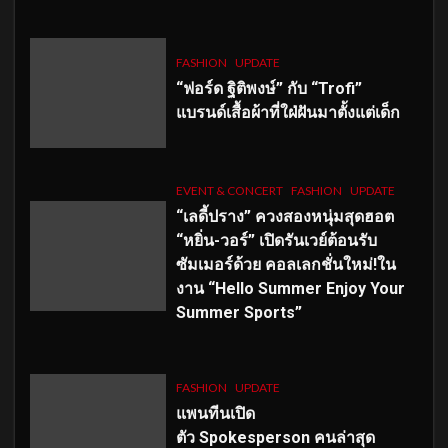
FASHION
UPDATE
“ฟอร์ด ฐิติพงษ์” กับ “Trofi”
แบรนด์เสื้อผ้าที่ใฝ่ฝันมาตั้งแต่เด็ก
EVENT & CONCERT
FASHION
UPDATE
“เลดี้ปราง” ควงสองหนุ่มสุดฮอต
“หยิ่น-วอร์” เปิดรันเวย์ต้อนรับ
ซัมเมอร์ด้วย คอลเลกชั่นใหม่!ใน
งาน “Hello Summer Enjoy Your
Summer Sports”
FASHION
UPDATE
แพนทีนเปิด
ตัว
Spokesperson คนล่าสุด