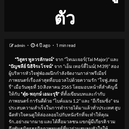
ตัว
4 ปี ago
admin
1 min read
“วิสูตร พูลวรลักษณ์”
จาก “ไทเมเจอร์(Tai Major)” และ
“ปัญชลีย์ นิธิจิระโรจน์”
จาก “เอ็ม เทอร์ตี้ไนน์( M39)” สอง
ผู้บริหารหัวใจฟูฟ่องผนึกกำลังจัดงานกาล่าพรีเมียร์
ภาพยนตร์เรื่องล่าสุดที่อบอวลไปด้วยความรัก “ใจฟู..สตอ
รี่” เมื่อวันพุธที่ 10 สิงหาคม 2565 โดยมอบหน้าที่สำคัญนี้
ให้กับ
“ตุ๋ย-พฤกษ์ เอมะรุจิ”
ที่ทั้งเขียนบทและกำกับ
ภาพยนตร์ การันตีด้วย “ไบค์แมน 1,2” และ “อีเรียมซิ่ง” จน
ประสบความสำเร็จในการทำรายได้มาแล้วทั่วประเทศ สูบ
ฉีดหัวใจคนดูให้ล่องลอยไปกับหนังรักที่จะทำให้คุณ
รัก..อย่างมากมาย และได้สื่อมวลชน แขกผู้มีเกียรติ รวม
ถึงพันธมิตรธุรกิจภาพยนตร์ที่มาร่วมสูบลมหัวใจให้