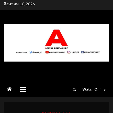
Skip
สิงหาคม 10, 2026
to
content
Primary
Watch Online
Menu
TV & MOVIE
UPDATE