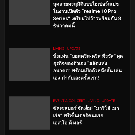
ลุคสวยทะลุมิติแบบไฮเปอร์สเปซ
ในงานเปิดตัว “realme 10 Pro
Series” เตรียมไปว้าวพร้อมกัน 8
ธันวาคมนี้
LIVING
UPDATE
นั่งแท่น “บอสคริส-คริส พีรวัส” ผุด
ธุรกิจของตัวเอง “สลัดแห่ง
อนาคต” พร้อมเปิดตัวหนังสั้น เล่น
เอง-กำกับเองครั้งแรก!
EVENT & CONCERT
LIVING
UPDATE
ซัคเซสมอร์ จัดเต็ม
!
“มาริโอ้ เมา
เร่อ” พรีเซ็นเตอร์คนแรก
เอส
.โอ.ดี มอร์