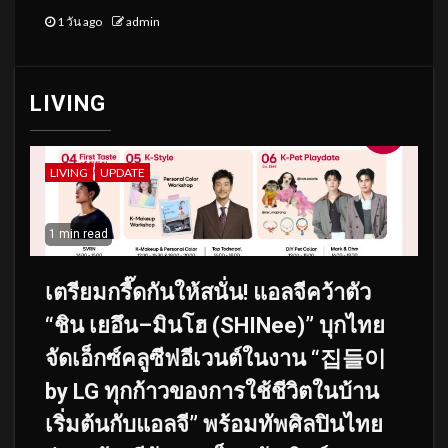
1 วัน ago
admin
LIVING
LIVING
UPDATE
1 min read
เตรียมกรี๊ดกันให้สนั่น! แอลจีคว้าตัว
“ชิน เยอึน–มินโฮ (SHINee)” บุกไทย
จัดเอ็กซ์คลูซีฟอีเวนต์ในงาน “집들이
by LG ทุกก้าวของการใช้ชีวิตในบ้าน
เริ่มต้นกับแอลจี” พร้อมทัพศิลปินไทย