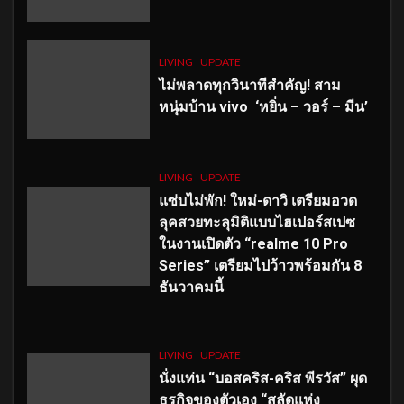
LIVING
UPDATE
ไม่พลาดทุกวินาทีสำคัญ
! สาม
หนุ่มบ้าน vivo ‘หยิ่น – วอร์ – มีน’
LIVING
UPDATE
แซ่บไม่พัก! ใหม่-ดาวิ เตรียมอวด
ลุคสวยทะลุมิติแบบไฮเปอร์สเปซ
ในงานเปิดตัว “realme 10 Pro
Series” เตรียมไปว้าวพร้อมกัน 8
ธันวาคมนี้
LIVING
UPDATE
นั่งแท่น “บอสคริส-คริส พีรวัส” ผุด
ธุรกิจของตัวเอง “สลัดแห่ง