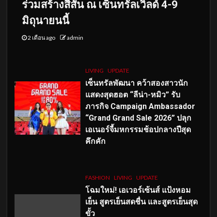
ร่วมสร้างสีสัน ณ เซ็นทรัลเวิลด์ 4-9
มิถุนายนนี้
2 เดือน ago
admin
LIVING
UPDATE
เซ็นทรัลพัฒนา คว้าสองสาวนัก
แสดงสุดฮอต “ลีน่า-หมิว” รับ
ภารกิจ Campaign Ambassador
“Grand Grand Sale 2026” ปลุก
เอเนอร์จี้มหกรรมช้อปกลางปีสุด
คึกคัก
FASHION
LIVING
UPDATE
โฉมใหม่
! เอเวอร์เซ้นส์ แป้งหอม
เย็น สูตรเย็นสดชื่น และสูตรเย็นสุด
ขั้ว