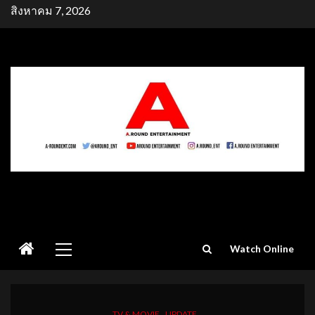
Skip
สิงหาคม 7, 2026
to
content
Primary
Watch Online
Menu
TV & MOVIE
UPDATE