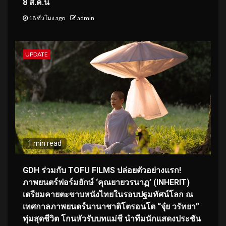
8 ส.ค.นี้
18 ชั่วโมง ago
admin
UPDATE
1 min read
GDH ร่วมกับ TOFU FILMS ปล่อยตัวอย่างแรก!
ภาพยนตร์ฟอร์มยักษ์ ‘คุณยายวรนาฏ’ (INHERIT)
เตรียมคายตะขาบหนังไทยในรอบปฐมทัศน์โลก ณ
เทศกาลภาพยนตร์นานาชาติโตรอนโต “จุ๋ย วรัทยา”
ทุ่มสุดชีวิต โกนหัวรับบทแม่ชี นำทีมนักแสดงประชัน