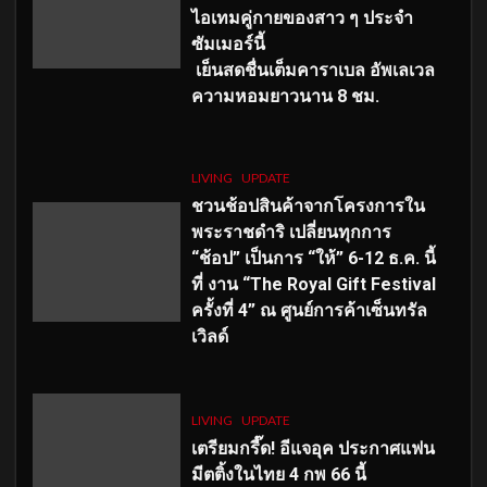
ไอเทมคู่กายของสาว ๆ ประจำ
ซัมเมอร์นี้
เย็นสดชื่นเต็มคาราเบล อัพเลเวล
ความหอมยาวนาน
8
ชม.
LIVING
UPDATE
ชวนช้อปสินค้าจากโครงการใน
พระราชดำริ เปลี่ยนทุกการ
“ช้อป” เป็นการ “ให้” 6-12 ธ.ค. นี้
ที่ งาน “The Royal Gift Festival
ครั้งที่ 4” ณ ศูนย์การค้าเซ็นทรัล
เวิลด์
LIVING
UPDATE
เตรียมกรี๊ด! อีแจอุค ประกาศแฟน
มีตติ้งในไทย 4 กพ 66 นี้