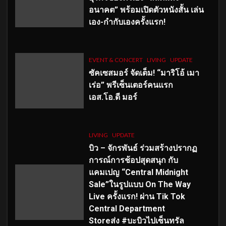
อนาคต” พร้อมเปิดตัวหนังสั้น เล่น
เอง-กำกับเองครั้งแรก!
EVENT & CONCERT
LIVING
UPDATE
ซัคเซสมอร์ จัดเต็ม
!
“มาริโอ้ เมา
เร่อ” พรีเซ็นเตอร์คนแรก
เอส
.โอ.ดี มอร์
LIVING
UPDATE
บิว – จักรพันธ์ ร่วมสร้างปรากฏ
การณ์การช้อปสุดสนุก กับ
แคมเปญ “Central Midnight
Sale”ในรูปแบบ On The Way
Live ครั้งแรก! ผ่าน Tik Tok
Central Department
Storeส่ง #บะบิวไปเซ็นทรัล