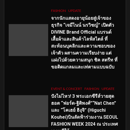
FASHION
UPDATE
จากนักแสดงอายุน้อยสู่เจ้าของ
ธุรกิจ “เจมีไนน์ นรวิชญ์” เปิดตัว
DIVINE Brand Official แบรนด์
เสื้อผ้าและสินค้าไลฟ์สไตล์ ที่
สะท้อนบุคลิกและความชอบของ
เจ้าตัว ผสานความเรียบง่าย แต่
แฝงไปด้วยความสนุก ชิค สตรีท ที่
ขอติดแกลมและเท่ตามแบบฉบับ
EVENT & CONCERT
FASHION
UPDATE
ปังไม่ไหว! 3 พระเอกซีรีส์วายสุด
ฮอต “ฟอร์ด-ฐิติพงศ์”“Nat Chen”
และ “โคเฮย์ ฮิงุจิ” (Higuchi
Kouhei)บินลัดฟ้าร่วมงาน SEOUL
FASHION WEEK 2024 ณ ประเทศ