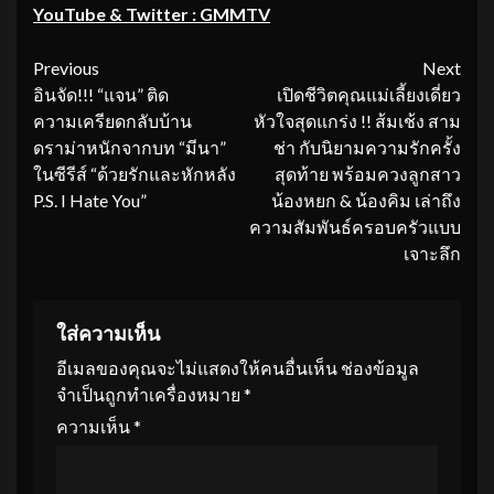
YouTube & Twitter : GMMTV
Continue
Previous
Next
อินจัด!!! “แจน” ติด
เปิดชีวิตคุณแม่เลี้ยงเดี่ยว
Reading
ความเครียดกลับบ้าน
หัวใจสุดแกร่ง !! ส้มเช้ง สาม
ดราม่าหนักจากบท “มีนา”
ช่า กับนิยามความรักครั้ง
ในซีรีส์ “ด้วยรักและหักหลัง
สุดท้าย พร้อมควงลูกสาว
P.S. I Hate You”
น้องหยก & น้องคิม เล่าถึง
ความสัมพันธ์ครอบครัวแบบ
เจาะลึก
ใส่ความเห็น
อีเมลของคุณจะไม่แสดงให้คนอื่นเห็น
ช่องข้อมูล
จำเป็นถูกทำเครื่องหมาย
*
ความเห็น
*