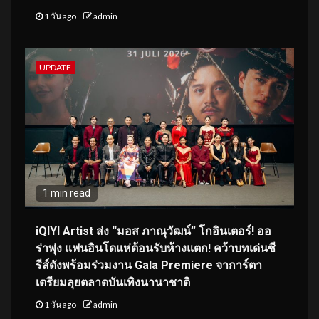
1 วัน ago
admin
UPDATE
1 min read
iQIYI Artist ส่ง “มอส ภาณุวัฒน์” โกอินเตอร์! ออ
ร่าพุ่ง แฟนอินโดแห่ต้อนรับห้างแตก! คว้าบทเด่นซี
รีส์ดังพร้อมร่วมงาน Gala Premiere จาการ์ตา
เตรียมลุยตลาดบันเทิงนานาชาติ
1 วัน ago
admin