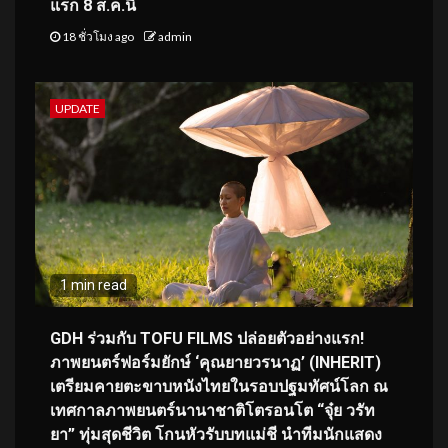
แรก 8 ส.ค.นี้
18 ชั่วโมง ago
admin
UPDATE
1 min read
GDH ร่วมกับ TOFU FILMS ปล่อยตัวอย่างแรก!
ภาพยนตร์ฟอร์มยักษ์ ‘คุณยายวรนาฏ’ (INHERIT)
เตรียมคายตะขาบหนังไทยในรอบปฐมทัศน์โลก ณ
เทศกาลภาพยนตร์นานาชาติโตรอนโต “จุ๋ย วรัท
ยา” ทุ่มสุดชีวิต โกนหัวรับบทแม่ชี นำทีมนักแสดง