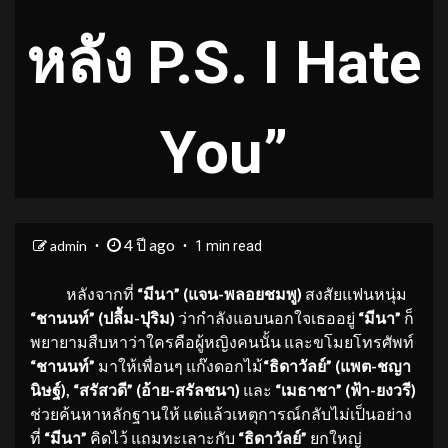
หลัง P.S. I Hate
You”
4 ปี ago
admin
1 min read
หลังจากที่
“มีนา” (แจน-พลอยชมพู)
สงสัยแฟนหนุ่ม
“ชานนท์” (ปลื้ม-ปุริม)
ว่ากำลังแอบนอกใจเธออยู่
“มีนา”
ก็
พยายามสืบหาว่าใครคือผู้หญิงคนนั้น และขโมยโทรศัพท์
“ชานนท์”
มาให้เพื่อนๆ แก๊งดอกไม้
“ธิดาวัลย์” (แพต-ชญา
นิษฐ์), “สรัสวดี” (อ้าย-สรัลชนา)
และ
“เมธาชา” (ฟ้า-ยงวรี)
ช่วยค้นหาหลักฐานให้ แต่แล้วเหตุการณ์กลับไม่เป็นอย่าง
ที่
“มีนา”
คิดไว้ แถมทะเลาะกับ
“ธิดาวัลย์”
ยกใหญ่