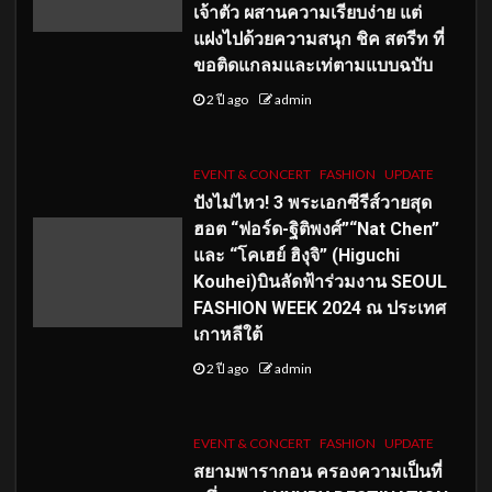
เจ้าตัว ผสานความเรียบง่าย แต่
แฝงไปด้วยความสนุก ชิค สตรีท ที่
ขอติดแกลมและเท่ตามแบบฉบับ
2 ปี ago
admin
EVENT & CONCERT
FASHION
UPDATE
ปังไม่ไหว! 3 พระเอกซีรีส์วายสุด
ฮอต “ฟอร์ด-ฐิติพงศ์”“Nat Chen”
และ “โคเฮย์ ฮิงุจิ” (Higuchi
Kouhei)บินลัดฟ้าร่วมงาน SEOUL
FASHION WEEK 2024 ณ ประเทศ
เกาหลีใต้
2 ปี ago
admin
EVENT & CONCERT
FASHION
UPDATE
สยามพารากอน ครองความเป็นที่