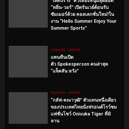
“เลดี้ปราง” ควงสองหนุ่มสุดฮอต
“หยิ่น-วอร์” เปิดรันเวย์ต้อนรับ
ซัมเมอร์ด้วย คอลเลกชั่นใหม่!ใน
งาน “Hello Summer Enjoy Your
Summer Sports”
FASHION
UPDATE
แพนทีนเปิด
ตัว
Spokesperson คนล่าสุด
“แจ็คสัน หวัง”
FASHION
UPDATE
“กลัฟ-คณาวุฒิ” ตัวแทนหนึ่งเดียว
ของประเทศไทยนั่งฟรอนต์โรว์ชม
แฟชั่นโชว์ Onisuka Tiger ที่มิ
ลาน