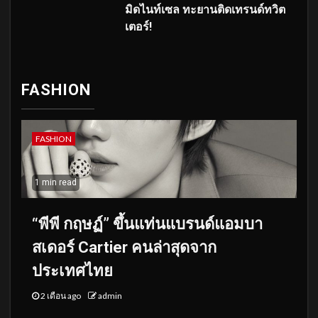
มิดไนท์เซล ทะยานติดเทรนด์ทวิต
เตอร์!
FASHION
FASHION
1 min read
“พีพี กฤษฏ์” ขึ้นแท่นแบรนด์แอมบา
สเดอร์ Cartier คนล่าสุดจาก
ประเทศไทย
2 เดือน ago
admin