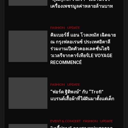
เครื่องเพชรมูลค่าหลายล้านบาท
FASHION
UPDATE
คิมเบอร์ลี่ แอน โวลเทมัส เฉิดฉาย
ณ กรุงฟลอเรนซ์ ประเทศอิตาลี
ร่วมงานเปิดตัวคอลเลคชั่นไฮจิ
วเวลรีจากคาร์เทียร์LE VOYAGE
RECOMMENCÉ
FASHION
UPDATE
“ฟอร์ด ฐิติพงษ์” กับ “Trofi”
แบรนด์เสื้อผ้าที่ใฝ่ฝันมาตั้งแต่เด็ก
EVENT & CONCERT
FASHION
UPDATE