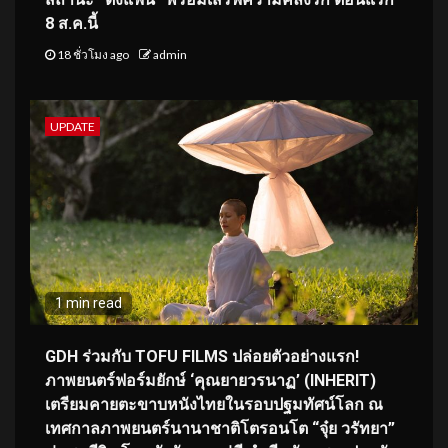
8 ส.ค.นี้
18 ชั่วโมง ago
admin
UPDATE
1 min read
GDH ร่วมกับ TOFU FILMS ปล่อยตัวอย่างแรก!
ภาพยนตร์ฟอร์มยักษ์ ‘คุณยายวรนาฏ’ (INHERIT)
เตรียมคายตะขาบหนังไทยในรอบปฐมทัศน์โลก ณ
เทศกาลภาพยนตร์นานาชาติโตรอนโต “จุ๋ย วรัทยา”