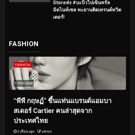
Storeส่ง #บะบิวไปเซ็นทรัล
มิดไนท์เซล ทะยานติดเทรนด์ทวิต
เตอร์!
FASHION
FASHION
1 min read
“พีพี กฤษฏ์” ขึ้นแท่นแบรนด์แอมบา
สเดอร์ Cartier คนล่าสุดจาก
ประเทศไทย
2 เดือน ago
admin