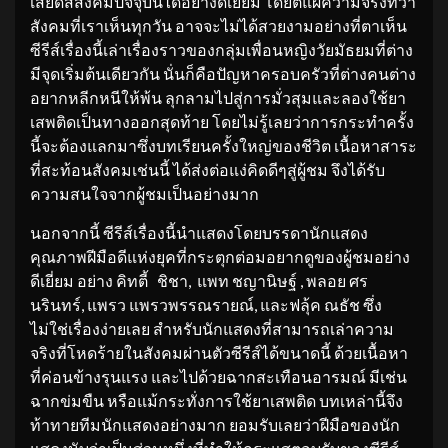
เสียดสีสังคมปัจจุบันได้อย่างดีเยี่ยม โดยตีแผ่ความจริงที่ว่า
สังคมที่เราเห็นทุกวัน อาจจะไม่ได้สวยงามอย่างที่ตาเห็น
ซีรีส์เรื่องนี้เล่าเรื่องราวของกลุ่มเพื่อนหญิงวัยมัธยมที่ต่าง
มีจุดเริ่มต้นเดียวกัน นั่นก็คือปัญหาครอบครัวที่ต่างคนต่าง
อยากหลีกหนีให้พ้น ลุกลามไปสู่การมั่วสุมและลองใช้ยา
เสพติดเป็นทางออกสุดท้าย โดยไม่รู้เลยว่าการกระทำครั้ง
นี้จะต้องแลกมาซึ่งบทเรียนครั้งใหญ่ของชีวิต เนื้อหาสาระ
ที่สะท้อนสังคมเช่นนี้ ได้ส่งต่อแง่คิดดีๆสู่ผู้ชม จึงได้รับ
ความสนใจจากผู้ชมเป็นอย่างมาก
นอกจากนี้ ซีรีส์เรื่องนี้นำแสดงโดยบรรดานักแสดง
คุณภาพฝีมือดีแห่งยุคที่กระตุกต่อมอยากดูของผู้ชมอย่าง
ดีเยี่ยม อย่าง คิทตี้ ชิชา, แพท ชญานิษฐ์ , พลอย ศร
นรินทร์, แพรว แพรวพรรณรายณ์, และฟลุ้ค ณธัช ซึ่ง
ไม่ใช่เรื่องง่ายเลย สำหรับนักแสดงที่สามารถเล่าความ
จริงที่โหดร้ายในสังคมผ่านตัวซีรีส์ได้ขนาดนี้ ด้วยเนื้อหา
ที่ค่อนข้างรุนแรง และไปด้วยฉากสะเทือนอารมณ์ มีเช่น
ฉากข่มขืน หรือแม้กระทั่งการใช้ยาเสพติด บทเหล่านี้จึง
ท้าทายทีมนักแสดงอย่างมาก ยอมรับเลยว่าฝีมือของนัก