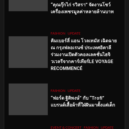
“คุณกุ๊กไก่ รวิสรา” จัดงานโชว์
เครื่องเพชรมูลค่าหลายล้านบาท
FASHION
UPDATE
คิมเบอร์ลี่ แอน โวลเทมัส เฉิดฉาย
ณ กรุงฟลอเรนซ์ ประเทศอิตาลี
ร่วมงานเปิดตัวคอลเลคชั่นไฮจิ
วเวลรีจากคาร์เทียร์LE VOYAGE
RECOMMENCÉ
FASHION
UPDATE
“ฟอร์ด ฐิติพงษ์” กับ “Trofi”
แบรนด์เสื้อผ้าที่ใฝ่ฝันมาตั้งแต่เด็ก
EVENT & CONCERT
FASHION
UPDATE