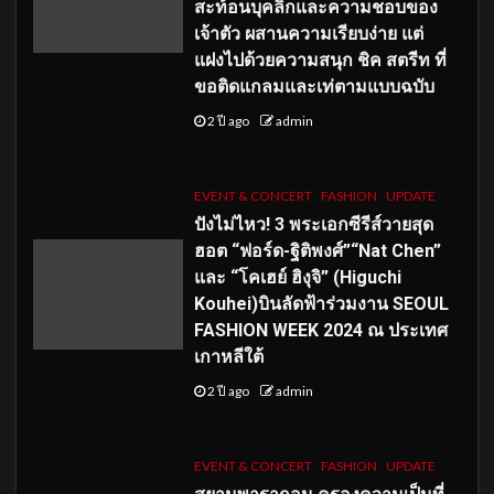
สะท้อนบุคลิกและความชอบของ
เจ้าตัว ผสานความเรียบง่าย แต่
แฝงไปด้วยความสนุก ชิค สตรีท ที่
ขอติดแกลมและเท่ตามแบบฉบับ
2 ปี ago
admin
EVENT & CONCERT
FASHION
UPDATE
ปังไม่ไหว! 3 พระเอกซีรีส์วายสุด
ฮอต “ฟอร์ด-ฐิติพงศ์”“Nat Chen”
และ “โคเฮย์ ฮิงุจิ” (Higuchi
Kouhei)บินลัดฟ้าร่วมงาน SEOUL
FASHION WEEK 2024 ณ ประเทศ
เกาหลีใต้
2 ปี ago
admin
EVENT & CONCERT
FASHION
UPDATE