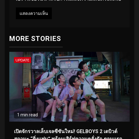
MORE STORIES
UPDATE
1 min read
เปิดจักรวาลเล็บเจลซีซันใหม่! GELBOYS 2 เดบิวต์
สถานะ “ติ่งแฟน” พร้อมเสิร์ฟความคลั่งรัก ตอนแรก