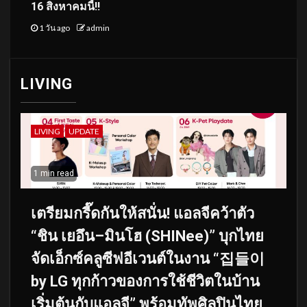
16 สิงหาคมนี้!!
1 วัน ago
admin
LIVING
LIVING
UPDATE
1 min read
เตรียมกรี๊ดกันให้สนั่น! แอลจีคว้าตัว
“ชิน เยอึน–มินโฮ (SHINee)” บุกไทย
จัดเอ็กซ์คลูซีฟอีเวนต์ในงาน “집들이
by LG ทุกก้าวของการใช้ชีวิตในบ้าน
เริ่มต้นกับแอลจี” พร้อมทัพศิลปินไทย