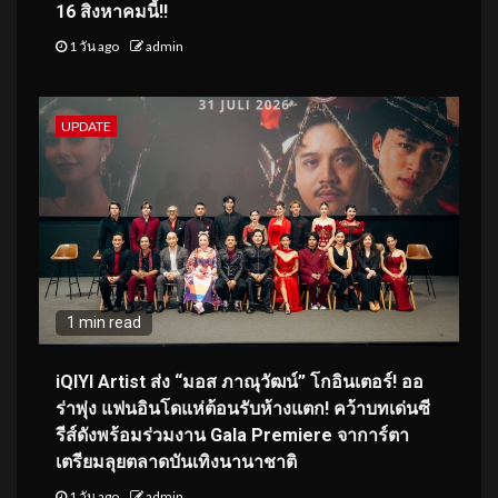
16 สิงหาคมนี้!!
1 วัน ago
admin
UPDATE
1 min read
iQIYI Artist ส่ง “มอส ภาณุวัฒน์” โกอินเตอร์! ออ
ร่าพุ่ง แฟนอินโดแห่ต้อนรับห้างแตก! คว้าบทเด่นซี
รีส์ดังพร้อมร่วมงาน Gala Premiere จาการ์ตา
เตรียมลุยตลาดบันเทิงนานาชาติ
1 วัน ago
admin