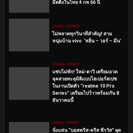
มีตติ้งในไทย 4 กพ 66 นี้
LIVING
UPDATE
ไม่พลาดทุกวินาทีสำคัญ
! สาม
หนุ่มบ้าน vivo ‘หยิ่น – วอร์ – มีน’
LIVING
UPDATE
แซ่บไม่พัก! ใหม่-ดาวิ เตรียมอวด
ลุคสวยทะลุมิติแบบไฮเปอร์สเปซ
ในงานเปิดตัว “realme 10 Pro
Series” เตรียมไปว้าวพร้อมกัน 8
ธันวาคมนี้
LIVING
UPDATE
นั่งแท่น “บอสคริส-คริส พีรวัส” ผุด