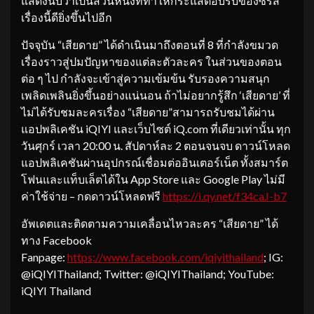
แสดงนับว่าเป็นส่วนหนึ่งที่ทำให้กระแสตอบรับของซีรีส์
เรื่องนี้ดียิ่งขึ้นไปอีก
ปัจจุบัน “เสียดาย” ได้ดำเนินมาถึงตอนที่ 8 ที่กำลังขมวด
เรื่องราวสู่ปมปัญหาของแต่ละตัวละคร ในส่วนของตอน
ต่อ ๆ ไป กำลังจะเข้าสู่ความเข้มข้น รับรองความสนุก
เพลิดเพลินยิ่งขึ้นอย่างแน่นอน ถ้าไม่อยากรู้สึก ‘เสียดาย’ ที่
ไม่ได้รับชมละครเรื่อง “เสียดาย”สามารถรับชมได้ผ่าน
แอปพลิเคชัน iQIYI และเว็บไซต์ iQ.com ที่เดียวเท่านั้น ทุก
วันศุกร์ เวลา 20:00 น. สัปดาห์ละ 2 ตอนจนจบ ดาวน์โหลด
แอปพลิเคชันผ่านอุปกรณ์เชื่อมต่ออินเตอร์เน็ต ทั้งสมาร์ต
โฟนและแท็บเล็ตได้ใน App Store และ Google Play ไม่มี
ค่าใช้จ่าย – กดดาวน์โหลดฟรี
https://i.qy.net/f34caJ-b7
อัพเดตและติดตามความเคลื่อนไหวละคร “เสียดาย” ได้
ทาง Facebook
Fanpage:
https://www.facebook.com/iqiyithailand
; IG:
@iQIYIThailand; Twitter: @iQIYIThailand; YouTube:
iQIYI Thailand