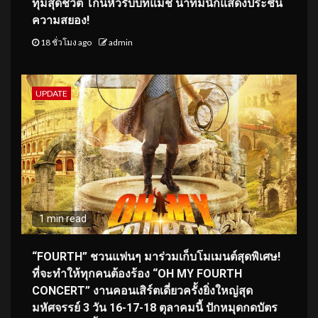
ทุ่มสุดชีวิต โกนหัวรับบทแม่ชี นำทีมนักแสดงประชัน
ความสยอง!
18 ชั่วโมง ago
admin
UPDATE
1 min read
“FOURTH” ชวนแฟนๆ มาร่วมเก็บโมเมนต์สุดพิเศษ!
ที่จะทำให้ทุกคนต้องร้อง “OH MY FOURTH
CONCERT” งานคอนเสิร์ตเดี่ยวครั้งยิ่งใหญ่สุด
มหัศจรรย์ 3 วัน 16-17-18 ตุลาคมนี้ ปักหมุดกดบัตร