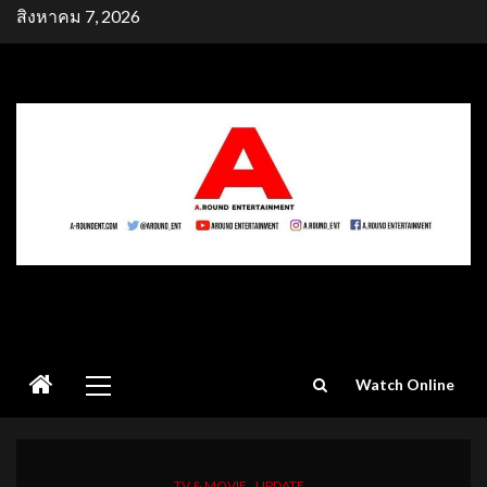
Skip
สิงหาคม 7, 2026
to
content
Primary
Watch Online
Menu
TV & MOVIE
UPDATE