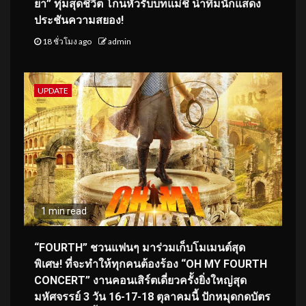
ยา” ทุ่มสุดชีวิต โกนหัวรับบทแม่ชี นำทีมนักแสดง
ประชันความสยอง!
18 ชั่วโมง ago
admin
UPDATE
1 min read
“FOURTH” ชวนแฟนๆ มาร่วมเก็บโมเมนต์สุด
พิเศษ! ที่จะทำให้ทุกคนต้องร้อง “OH MY FOURTH
CONCERT” งานคอนเสิร์ตเดี่ยวครั้งยิ่งใหญ่สุด
มหัศจรรย์ 3 วัน 16-17-18 ตุลาคมนี้ ปักหมุดกดบัตร