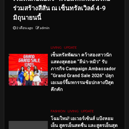
ร่วมสร้างสีสัน ณ เซ็นทรัลเวิลด์ 4-9
มิถุนายนนี้
2 เดือน ago
admin
LIVING
UPDATE
เซ็นทรัลพัฒนา คว้าสองสาวนัก
แสดงสุดฮอต “ลีน่า-หมิว” รับ
ภารกิจ Campaign Ambassador
“Grand Grand Sale 2026” ปลุก
เอเนอร์จี้มหกรรมช้อปกลางปีสุด
คึกคัก
FASHION
LIVING
UPDATE
โฉมใหม่
! เอเวอร์เซ้นส์ แป้งหอม
เย็น สูตรเย็นสดชื่น และสูตรเย็นสุด