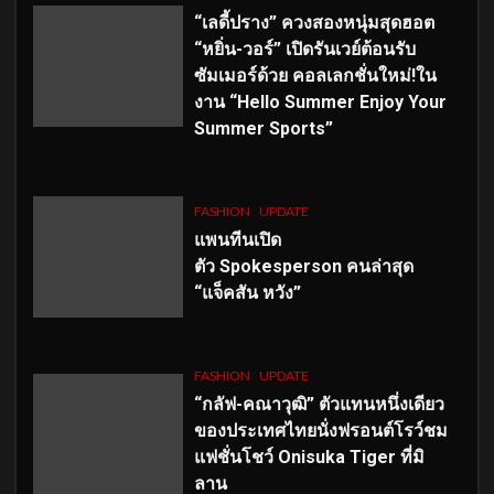
“เลดี้ปราง” ควงสองหนุ่มสุดฮอต
“หยิ่น-วอร์” เปิดรันเวย์ต้อนรับ
ซัมเมอร์ด้วย คอลเลกชั่นใหม่!ใน
งาน “Hello Summer Enjoy Your
Summer Sports”
FASHION
UPDATE
แพนทีนเปิด
ตัว
Spokesperson คนล่าสุด
“แจ็คสัน หวัง”
FASHION
UPDATE
“กลัฟ-คณาวุฒิ” ตัวแทนหนึ่งเดียว
ของประเทศไทยนั่งฟรอนต์โรว์ชม
แฟชั่นโชว์ Onisuka Tiger ที่มิ
ลาน