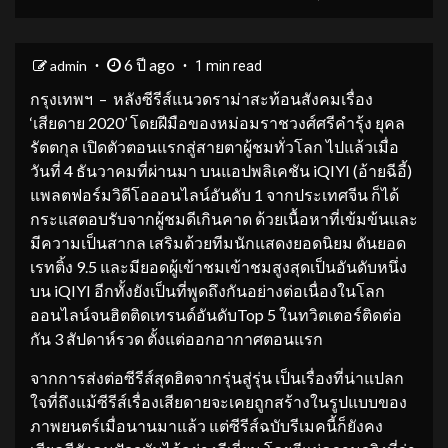
6 ปี ago
admin
1 min read
กรุงเทพฯ – หลังซีรีส์แนวดราม่าสะท้อนสังคมเรื่อง
‘เสียดาย 2020’ โดยฝีมือของหม่อมราชวงศ์ศรีคำรุ้ง ยุคล
รัตตกุล เปิดตัวตอนแรกสู่สายตาผู้ชมทั่วโลก ไปแล้วเมื่อ
วันที่ 4 ธันวาคมที่ผ่านมา บนแอปพลิเคชัน iQIYI (อ้ายฉีอี้)
แพลตฟอร์มวิดีโอออนไลน์อันดับ 1 จากประเทศจีน ก็ได้
กระแสตอบรับจากผู้ชมดีเกินคาด ด้วยเนื้อหาที่เข้มข้นและ
มีความเป็นสากล เสริมด้วยทีมนักแสดงยอดนิยม ดันยอด
เรทติ้ง 9.5 และมียอดผู้เข้าชมเข้าชมสูงสุดเป็นอันดับหนึ่ง
บน iQIYI อีกทั้งยังเป็นที่พูดถึงกันอย่างต่อเนื่องในโลก
ออนไลน์จนฮิตติดเทรนด์อันดับTop 5 ในทวิตเตอร์ติดต่อ
กัน 3 สัปดาห์รวด ตั้งแต่ออกอากาศตอนแรก
จากการส่งต่อซีรีส์สุดฮิตจากรุ่นสู่รุ่น เป็นเรื่องที่น่าแปลก
ใจที่ถึงแม้ซีรีส์เรื่องเสียดายจะเคยถูกสร้างในรูปแบบของ
ภาพยนตร์เมื่อนานมาแล้ว แต่ซีรีส์ฉบับรีเมคนี้ก็ยังคง