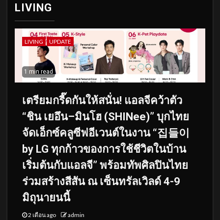
LIVING
LIVING
UPDATE
1 min read
เตรียมกรี๊ดกันให้สนั่น! แอลจีคว้าตัว
“ชิน เยอึน–มินโฮ (SHINee)” บุกไทย
จัดเอ็กซ์คลูซีฟอีเวนต์ในงาน “집들이
by LG ทุกก้าวของการใช้ชีวิตในบ้าน
เริ่มต้นกับแอลจี” พร้อมทัพศิลปินไทย
ร่วมสร้างสีสัน ณ เซ็นทรัลเวิลด์ 4-9
มิถุนายนนี้
2 เดือน ago
admin