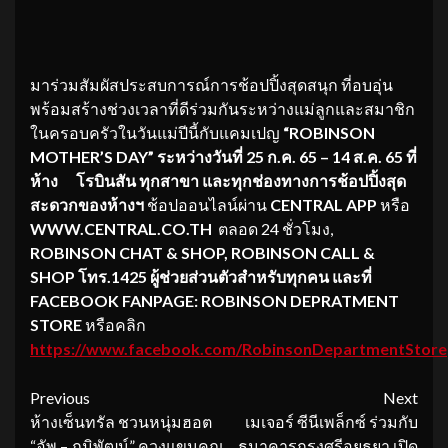
มาร่วมสัมผัสประสบการณ์การช้อปปิ้งสุดสนุก ที่อบอุ่น
พร้อมสร้างช่วงเวลาที่ดีร่วมกันระหว่างแม่ลูกและสมาชิก
ในครอบครัวในวันแม่ปีนี้กับแคมเปญ
“ROBINSON
MOTHER’S DAY”
ระหว่างวันที่
25 ก.ค. 65 – 14 ส.ค. 65
ที่
ห้าง โรบินสัน ทุกสาขา
และทุกช่องทางการช้อปปิ้งสุด
สะดวกของห้างฯ
ช้อปออนไลน์ผ่าน
CENTRAL APP
หรือ
WWW.CENTRAL.CO.TH
ตลอด 24 ชั่วโมง,
ROBINSON CHAT & SHOP, ROBINSON CALL &
SHOP โทร.1425 ผู้ช่วยส่วนตัวสำหรับทุกคน และที่
FACEBOOK FANPAGE: ROBINSON DEPRATMENT
STORE
หรือคลิก
https://www.facebook.com/RobinsonDepartmentStore
Continue
Previous
Next
ห้างเซ็นทรัล ชวนหนุ่มฮอต
เมเจอร์ ซีนีเพล็กซ์ ร่วมกับ
Reading
“อัพ – ภูมิพัฒน์” ควงแขนคุณ
ธนาคารกรุงศรีอยุธยา เปิด