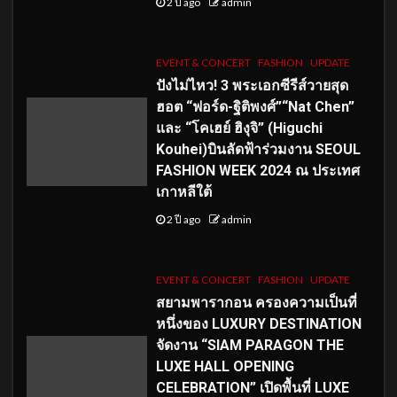
2 ปี ago
admin
EVENT & CONCERT
FASHION
UPDATE
ปังไม่ไหว! 3 พระเอกซีรีส์วายสุด
ฮอต “ฟอร์ด-ฐิติพงศ์”“Nat Chen”
และ “โคเฮย์ ฮิงุจิ” (Higuchi
Kouhei)บินลัดฟ้าร่วมงาน SEOUL
FASHION WEEK 2024 ณ ประเทศ
เกาหลีใต้
2 ปี ago
admin
EVENT & CONCERT
FASHION
UPDATE
สยามพารากอน ครองความเป็นที่
หนึ่งของ LUXURY DESTINATION
จัดงาน “SIAM PARAGON THE
LUXE HALL OPENING
CELEBRATION” เปิดพื้นที่ LUXE