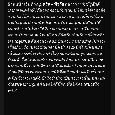
ถ้วนหน้า เริ่มที่ หนุ่ม
คริส – พีรวัส
กล่าวว่า
“วันนี้รู้สึกดี
มากๆเลยครับที่ได้มาออกงานกับคุณแม่ ได้มาใช้เวลาดีๆ
ร่วมกัน ได้พาคุณแม่ไปแต่งหน้ามาด้วย ท่านก็แฮปปี้มาก
ผมกับคุณแม่เราสนิทกันมากครับ และคุณแม่เป็นแม่ที่
ค่อนข้างสมัยใหม่ ให้อิสระเราเยอะมากๆ แต่ในสายตา
คุณแม่ไม่ว่าผมจะโตแค่ไหน ก็ยังเป็นเด็กเป็นเบบี๋สำหรับ
ท่านอยู่เสมอ คือท่านจะคอยเป็นห่วงเราทุกอย่าง ไม่ว่าจะ
เรื่องกิน เรื่องนอน เป็นเวลามั้ย ทำงานหนักไปมั้ย พอมา
เห็นผมบางทีก็จะทักว่าทำไมลูกผอมจังเลยลูก ซึ่งทุกคน
ต้องเข้าใจก่อนนะครับ ว่าภาพคำว่าผอมของแม่คือภาพ
แบบตอนนี้ ภาพปกติของแม่คือผมต้องอ้วนเลย คุณแม่ผม
ถึงจะรู้สึกว่าผมอุดมสมบูรณ์ดีซึ่งจริงๆแล้วพุงเป็นชั้นเลย
ครับ (หัวเราะ) แต่ก็เข้าใจว่าท่านเป็นห่วงเรานั่นแหละ ผม
ก็เลยพยายามดูแลตัวเองให้ดีที่สุดเพื่อให้ท่านสบายใจ
ครับ”