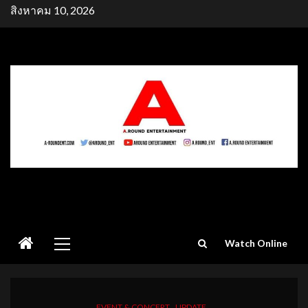
Skip
สิงหาคม 10, 2026
to
content
Primary
Watch Online
Menu
EVENT & CONCERT
UPDATE