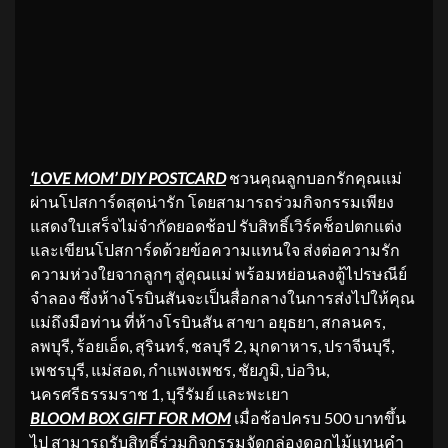
‘LOVE MOM’ DIY POSTCARD
ชวนคุณลูกบอกรักคุณแม่
ผ่านโปสการ์ดสุดน่ารัก โดยสามารถร่วมกิจกรรมเพียง
แสดงใบเสร็จไม่จำกัดยอดช้อป รับสิทธิ์เวิร์คช็อปตกแต่ง
และเขียนโปสการ์ดด้วยข้อความแทนใจ ส่งต่อความรัก
ความห่วงใยจากลูกๆ สู่คุณแม่ พร้อมหย่อนลงตู้ไปรษณีย์
จำลอง ซึ่งห้างโรบินสันจะเป็นสื่อกลางในการส่งไปให้คุณ
แม่ถึงมือท่าน ที่ห้างโรบินสัน สาขา อยุธยา, สกลนคร,
ลพบุรี, ร้อยเอ็ด, สุรินทร์, ชลบุรี 2, มุกดาหาร, ปราจีนบุรี,
เพชรบุรี, แม่สอด, กำแพงเพชร, ชัยภูมิ, บ่อวิน,
นครศรีธรรมราช 1, บุรีรัมย์ และพะเยา
B
LOOM
BOX GIFT FOR MOM
เมื่อช้อปครบ 500 บาทขึ้น
ไป สามารถรับสิทธิ์ร่วมกิจกรรมจัดกล่องดอกไม้แทนคำ