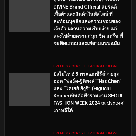
DIVINE Brand Official แบรนด์
เสื้อผ้าและสินค้าไลฟ์สไตล์ ที่
สะท้อนบุคลิกและความชอบของ
เจ้าตัว ผสานความเรียบง่าย แต่
แฝงไปด้วยความสนุก ชิค สตรีท ที่
ขอติดแกลมและเท่ตามแบบฉบับ
EVENT & CONCERT
FASHION
UPDATE
ปังไม่ไหว! 3 พระเอกซีรีส์วายสุด
ฮอต “ฟอร์ด-ฐิติพงศ์”“Nat Chen”
และ “โคเฮย์ ฮิงุจิ” (Higuchi
Kouhei)บินลัดฟ้าร่วมงาน SEOUL
FASHION WEEK 2024 ณ ประเทศ
เกาหลีใต้
EVENT & CONCERT
FASHION
UPDATE