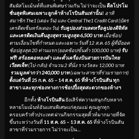
สัมผัสโมเม้นท์ที่แสนพิเศษร่วมกัน ไม่ว่าจะเป็น
ดีลโปรโม
ชั่นสุดพิเศษเฉพาะลูกค้าห้างโรบินสันเท่านั้น
!
อาทิ
สมาชิก The1 (เดอะวัน) และ Central The1 Credit Card (บัตร
เครดิตเซ็นทรัลเดอะวัน)
รับคูปองส่วนลดหรือคูปองดิจิทัล
และเครดิตเงินคืนสูงสุดรวมสูงสุด
6,500 บาท
เมื่อช้อป
ตามเงื่อนไขที่กำหนด และเฉพาะวันที่ 12 ส.ค. 65 ผู้ที่มียอด
ช้อปสูงสุด 20 ท่านแรก (ยอดช้อปขั้นต่ำ 100,000 บาท
) รับ
ฟรี
!
สร้อยคอทองคำ และตั๋วเครื่องบินสายการบินไทย
เวียตเจ็ท
(ไป-กลับ) จำนวน 2 ที่นั่ง รางวัลละ 12,000 บาท
รวมมูลค่ากว่า
240,000 บาท
(เฉพาะสาขาที่ร่วมรายการ)
ตั้งแต่วันที่ 25 ก.ค. 65 – 14 ส.ค. 65 ที่ห้างโรบินสัน ทุก
สาขา
และทุกช่องทางการช้อปปิ้งสุดสะดวกของห้างฯ
อีกทั้ง
ห้างโรบินสัน
ยังเสิร์ฟความสนุกกับหลาก
หลายโมเม้นท์อันแสนพิเศษแก่คุณแม่ คุณลูกทุก
ครอบครัวทั่วประเทศ ผ่านกิจกรรมสุดคิ้วท์มากมายที่จัด
ขึ้นระหว่างวันที่
11 ส.ค. 65 – 13 ส.ค. 65
ที่ห้างโรบินสัน
สาขาที่ร่วมรายการ ไม่ว่าจะเป็น…