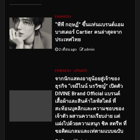
FASHION
“พีพี กฤษฏ์” ขึ้นแท่นแบรนด์แอม
บาสเดอร์ Cartier คนล่าสุดจาก
ประเทศไทย
2 เดือน ago
admin
FASHION
UPDATE
จากนักแสดงอายุน้อยสู่เจ้าของ
ธุรกิจ “เจมีไนน์ นรวิชญ์” เปิดตัว
DIVINE Brand Official แบรนด์
เสื้อผ้าและสินค้าไลฟ์สไตล์ ที่
สะท้อนบุคลิกและความชอบของ
เจ้าตัว ผสานความเรียบง่าย แต่
แฝงไปด้วยความสนุก ชิค สตรีท ที่
ขอติดแกลมและเท่ตามแบบฉบับ