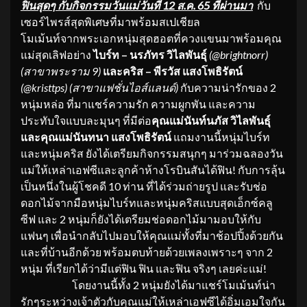
ฟินสุดๆ กับกิจกรรมวันแม่วันที่
12
ส.ค.
65 ที่ผ่านมา
กับ
เซอร์ไพรส์สุดพิเศษที่มาพร้อมสเปเชียล
โมเม้นท์จากพระเอกหนุ่มสุดฮอตที่ควงแขนมาพร้อมคุณ
แม่สุดเลิฟอย่าง
ไบร์ท – นรภัทร วิไลพันธุ์
(
@brightnorr)
(สาขาพระราม 9)
และคริส – พีรวัส แสงโพธิรัตน์
(
@kristtps) (สาขาแฟชั่นไอส์แลนด์)
กับความน่ารักของ 2
หนุ่มหล่อ ที่มาแชร์ความรัก ความผูกพัน และความ
ประทับใจแบบละมุนๆ ที่มีต่อ
คุณแม่นันท์นภัส วิไลพันธุ์
และคุณแม่นันทนา แสงโพธิรัตน์
แถมงานนี้หนุ่มไบร์ท
และหนุ่มคริส ยังได้เตรียมกิจกรรมสนุกๆ มาร่วมฉลองวัน
แม่ให้เหล่าเอฟซีและลูกค้าห้างโรบินสันได้ฟิน! กับการลุ้น
เป็นหนึ่งในผู้โชคดี 10 ท่าน ที่ได้ร่วมถ่ายรูป และรับช่อ
ดอกไม้จากมือหนุ่มไบร์ทและหนุ่มคริสแบบสุดเอ็กซ์คลู
ซีฟ และ 2 หนุ่มก็ยังได้เตรียมช่อดอกไม้มามอบให้กับ
แฟนๆ
เพื่อนำกลับไปมอบให้คุณแม่ทั้งที่มาช้อปปิ้งด้วยกัน
และที่บ้านอีกด้วย พร้อมตบท้ายด้วยเพลงเพราะๆ จาก 2
หนุ่ม ที่เรียกได้ว่ามีแต่ฟิน ฟิน และฟิน จริงๆ เลยค่ะแม่!
โดยงานนี้ทั้ง 2 หนุ่มยังได้มาแชร์โมเม้นท์น่า
รักๆระหว่างเจ้าตัวกับคุณแม่ให้เหล่าเอฟซีได้อิ่มเอมใจกัน