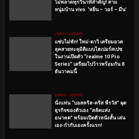
ไม่พลาดทุกวินาทีสำคัญ
! สาม
หนุ่มบ้าน vivo ‘หยิ่น – วอร์ – มีน’
LIVING
UPDATE
แซ่บไม่พัก! ใหม่-ดาวิ เตรียมอวด
ลุคสวยทะลุมิติแบบไฮเปอร์สเปซ
ในงานเปิดตัว “realme 10 Pro
Series” เตรียมไปว้าวพร้อมกัน 8
ธันวาคมนี้
LIVING
UPDATE
นั่งแท่น “บอสคริส-คริส พีรวัส” ผุด
ธุรกิจของตัวเอง “สลัดแห่ง
อนาคต” พร้อมเปิดตัวหนังสั้น เล่น
เอง-กำกับเองครั้งแรก!