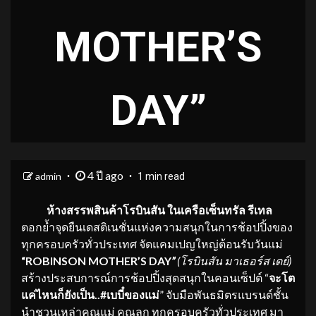
MOTHER’S
DAY”
4 ปี ago
admin
1 min read
ห้างสรรพสินค้าโรบินสัน ในเครือเซ็นทรัล รีเทล
ตอกย้ำจุดยืนเดสติเนชั่นแห่งความสนุกในการช้อปปิ้งของ
ทุกครอบครัวทั่วประเทศ จัดแคมเปญใหญ่ต้อนรับวันแม่
“ROBINSON MOTHER’S DAY
”
(โรบินสัน
มาเธอร์ส เดย์)
สร้างประสบการณ์การช้อปปิ้งสุดสนุกในคอนเซ็ปต์ “
จะโต
แค่ไหนก็ยังเป็น..#เบบี๋ของแม่
” จับมือพันธมิตรแบรนด์ชั้น
นำชวนเหล่าคุณแม่ คุณลูก ทุกครอบครัวทั่วประเทศ มา