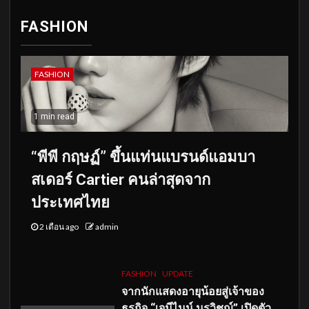
FASHION
FASHION
1 min read
“พีพี กฤษฏ์” ขึ้นแท่นแบรนด์แอมบา
สเดอร์ Cartier คนล่าสุดจาก
ประเทศไทย
2 เดือน ago
admin
FASHION
UPDATE
จากนักแสดงอายุน้อยสู่เจ้าของ
ธุรกิจ “เจมีไนน์ นรวิชญ์” เปิดตัว