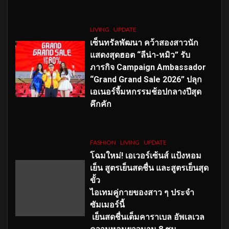
LIVING
UPDATE
เซ็นทรัลพัฒนา คว้าสองสาวนัก
แสดงสุดฮอต “ลีน่า-หมิว” รับ
ภารกิจ Campaign Ambassador
“Grand Grand Sale 2026” ปลุก
เอเนอร์จี้มหกรรมช้อปกลางปีสุด
คึกคัก
FASHION
LIVING
UPDATE
โฉมใหม่
! เอเวอร์เซ้นส์ แป้งหอม
เย็น สูตรเย็นสดชื่น และสูตรเย็นสุด
ขั้ว
ไอเทมคู่กายของสาว ๆ ประจำ
ซัมเมอร์นี้
เย็นสดชื่นเต็มคาราเบล อัพเลเวล