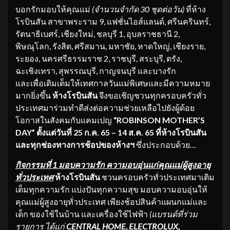
บอกรักมอบให้คุณแม่
(จำนวนจำกัด
30 ชุดต่อวัน)
ที่ห้าง
โรบินสัน สาขาพระราม 9, แฟชั่นไอส์แลนด์, ศรีนครินทร์,
รัตนาธิเบศร์, เชียงใหม่, ชลบุรี 1, อุบลราชธานี 2,
พิษณุโลก, รังสิต, ศรีสมาน, มหาชัย, หาดใหญ่, เชียงราย,
ระยอง, นครศรีธรรมราช 2, ราชบุรี, สระบุรี, ตรัง,
ฉะเชิงเทรา, สุพรรณบุรี, กาญจนบุรี และบางรัก
และเพื่อเติมเต็มให้เทศกาลวันแม่พิเศษและมีความหมาย
มากยิ่งขึ้น
ห้างโรบินสัน
จึงขอเชิญชวนทุกครอบครัวทั่ว
ประเทศมาร่วมทำดีส่งต่อความช่วยเหลือไปยังผู้ด้อย
โอกาสในสังคมกับแคมเปญ
“ROBINSON MOTHER’S
DAY”
ตั้งแต่วันที่
25 ก.ค. 65 – 14 ส.ค. 65 ที่ห้างโรบินสัน
และทุกช่องทางการช้อปของห้างฯ
ซึ่งประกอบด้วย…
กิจกรรมที่
1 มอบความรัก ความอบอุ่นแก่คุณแม่ผู้สูงอายุ
ทั่วประเทศ
ห้างโรบินสัน
ชวนครอบครัวทั่วประเทศมาเติม
เต็มทุกความรัก แบ่งปันทุกความสุข มอบความอบอุ่นให้
คุณแม่ผู้สูงอายุทั่วประเทศ เพียงช้อปสินค้าแผนกแม่และ
เด็ก ของใช้ในบ้าน และเครื่องใช้ไฟฟ้า
(แบรนด์ที่ร่วม
รายการ ได้แก่
CENTRAL HOME, ELECTROLUX,