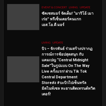
EVENT & CONCERT
LIVING
UPDATE
ซัคเซสมอร์ จัดเต็ม
!
“มาริโอ้ เมา
เร่อ” พรีเซ็นเตอร์คนแรก
เอส
.โอ.ดี มอร์
LIVING
UPDATE
บิว – จักรพันธ์ ร่วมสร้างปรากฏ
การณ์การช้อปสุดสนุก กับ
แคมเปญ “Central Midnight
Sale”ในรูปแบบ On The Way
Live ครั้งแรก! ผ่าน Tik Tok
Central Department
Storeส่ง #บะบิวไปเซ็นทรัล
มิดไนท์เซล ทะยานติดเทรนด์ทวิต
เตอร์!