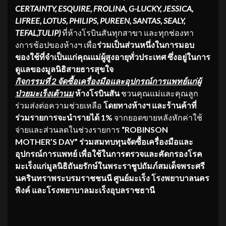
CERTAINTY, ESQUIRE, FROLINA, G-LUCKY, JESSICA,
LIFREE, LOTUS, PHILIPS, PUREEN, SANTAS, SEALY,
TEFAL,TULIP)
ที่ห้างโรบินสันทุกสาขา และทุกช่องทา
งการช้อปของห้างฯ เพื่อ
ร่วมเป็นส่วนหนึ่งในการมอบ
ของใช้ที่จำเป็นแก่คุณแม่ผู้สูงอายุทั่วประเทศ ซึ่งอยู่ในการ
ดูแลของมูลนิธิสายธารสุขใจ
กิจกรรมที่
2 จัดซื้อเครื่องมือและอุปกรณ์การแพทย์แก่ผู้
ป่วยมะเร็งเต้านม
ห้างโรบินสัน
ชวนคุณแม่และคุณลูก
ร่วมส่งต่อความช่วยเหลือ
โดยทางห้างฯ และร้านค้าที่
ร่วมรายการจะนำรายได้
1%
จากยอดขายหลังหักค่าใช้
จ่ายและส่วนลดในช่วงรายการ
“ROBINSON
MOTHER’S DAY” ร่วมสมทบทุนจัดซื้อเครื่องมือและ
อุปกรณ์การแพทย์ เพื่อใช้ในการตรวจและคัดกรองโรค
มะเร็งแก่มูลนิธิถันยรักษ์ในพระราชูปถัมภ์สมเด็จพระศรี
นครินทราพระบรมราชชนนี ศูนย์มะเร็ง โรงพยาบาลนคร
พิงค์ และโรงพยาบาลมะเร็งอุบลราชธานี