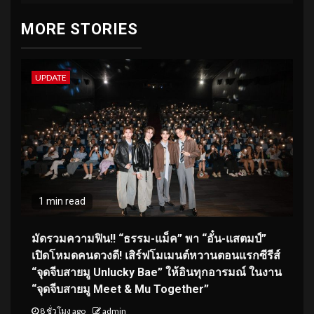
MORE STORIES
UPDATE
1 min read
มัดรวมความฟิน!! “ธรรม-แม็ค” พา “อั๋น-แสตมป์”
เปิดโหมดคนดวงดี! เสิร์ฟโมเมนต์หวานตอนแรกซีรีส์
“จุดจีบสายมู Unlucky Bae” ให้อินทุกอารมณ์ ในงาน
“จุดจีบสายมู Meet & Mu Together”
8 ชั่วโมง ago
admin