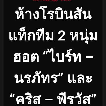
ห้างโรบินสัน
แท็กทีม 2 หนุ่ม
ฮอต “ไบร์ท –
นรภัทร” และ
“คริส – พีรวัส”