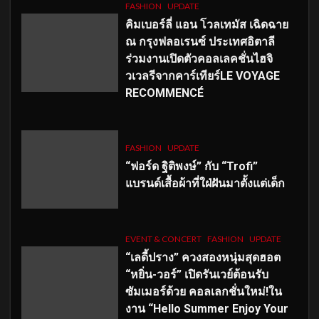
FASHION
UPDATE
คิมเบอร์ลี่ แอน โวลเทมัส เฉิดฉาย
ณ กรุงฟลอเรนซ์ ประเทศอิตาลี
ร่วมงานเปิดตัวคอลเลคชั่นไฮจิ
วเวลรีจากคาร์เทียร์LE VOYAGE
RECOMMENCÉ
FASHION
UPDATE
“ฟอร์ด ฐิติพงษ์” กับ “Trofi”
แบรนด์เสื้อผ้าที่ใฝ่ฝันมาตั้งแต่เด็ก
EVENT & CONCERT
FASHION
UPDATE
“เลดี้ปราง” ควงสองหนุ่มสุดฮอต
“หยิ่น-วอร์” เปิดรันเวย์ต้อนรับ
ซัมเมอร์ด้วย คอลเลกชั่นใหม่!ใน
งาน “Hello Summer Enjoy Your