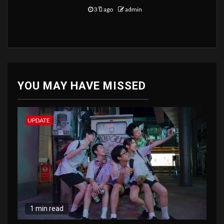
3 ปี ago
admin
YOU MAY HAVE MISSED
UPDATE
1 min read