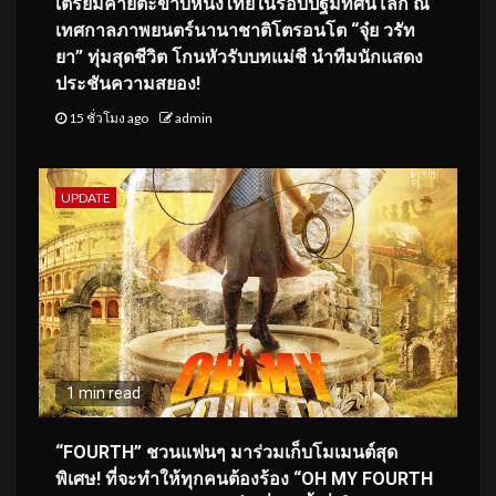
เตรียมคายตะขาบหนังไทยในรอบปฐมทัศน์โลก ณ
เทศกาลภาพยนตร์นานาชาติโตรอนโต “จุ๋ย วรัท
ยา” ทุ่มสุดชีวิต โกนหัวรับบทแม่ชี นำทีมนักแสดง
ประชันความสยอง!
15 ชั่วโมง ago
admin
UPDATE
1 min read
“FOURTH” ชวนแฟนๆ มาร่วมเก็บโมเมนต์สุด
พิเศษ! ที่จะทำให้ทุกคนต้องร้อง “OH MY FOURTH