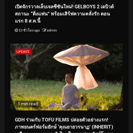
เปิดจักรวาลเล็บเจลซีซันใหม่! GELBOYS 2 เดบิวต์
สถานะ “ติ่งแฟน” พร้อมเสิร์ฟความคลั่งรัก ตอน
แรก 8 ส.ค.นี้
15 ชั่วโมง ago
admin
UPDATE
1 min read
GDH ร่วมกับ TOFU FILMS ปล่อยตัวอย่างแรก!
ภาพยนตร์ฟอร์มยักษ์ ‘คุณยายวรนาฏ’ (INHERIT)