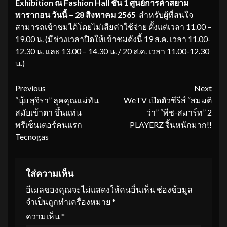
Exhibition ณ Fashion Hall ชั้น 1 ศูนย์การค้าสยาม
พารากอน วันนี้ – 28 สิงหาคม 2565
สำหรับผู้ที่สนใจ
สามารถเข้าชมได้โดยไม่เสียค่าใช้จ่าย ตั้งแต่เวลา 11.00 –
19.00 น. (มีช่วงเวลาปิดให้เข้าชมดังนี้ 19 ส.ค. เวลา 11.00-
12.30 น. และ 13.00 – 14.30 น. / 20 ส.ค. เวลา 11.00-12.30
น.)
Continue
Previous
Next
“นุ้ย สุจิรา” ลุคคุณแม่ทัน
WeTV เปิดตัวซีรีส์ “สมมติ
Reading
สมัยเข้าตา ขึ้นแท่น
ว่า” “พีช-สมาร์ท” 2
พรีเซ็นเตอร์คนแรก
PLAYERZ จิ้นหนักมาก!!
Tecnogas
ใส่ความเห็น
อีเมลของคุณจะไม่แสดงให้คนอื่นเห็น
ช่องข้อมูล
จำเป็นถูกทำเครื่องหมาย
*
ความเห็น
*