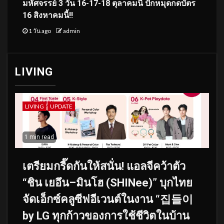
มหัศจรรย์ 3 วัน 16-17-18 ตุลาคมนี้ ปักหมุดกดบัตร
16 สิงหาคมนี้!!
1 วัน ago
admin
LIVING
LIVING
UPDATE
1 min read
เตรียมกรี๊ดกันให้สนั่น! แอลจีคว้าตัว
“ชิน เยอึน–มินโฮ (SHINee)” บุกไทย
จัดเอ็กซ์คลูซีฟอีเวนต์ในงาน “집들이
by LG ทุกก้าวของการใช้ชีวิตในบ้าน