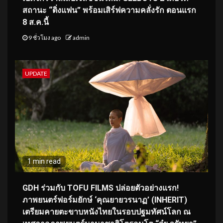
สถานะ “ติ่งแฟน” พร้อมเสิร์ฟความคลั่งรัก ตอนแรก
8 ส.ค.นี้
9 ชั่วโมง ago
admin
UPDATE
1 min read
GDH ร่วมกับ TOFU FILMS ปล่อยตัวอย่างแรก!
ภาพยนตร์ฟอร์มยักษ์ ‘คุณยายวรนาฏ’ (INHERIT)
เตรียมคายตะขาบหนังไทยในรอบปฐมทัศน์โลก ณ