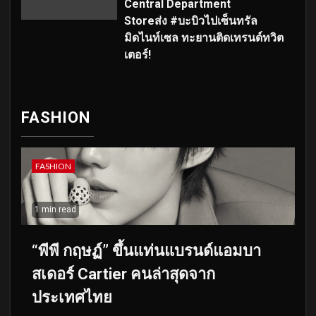
Central Department
Storeส่ง #บะบิวไปเซ็นทรัล
มิดไนท์เซล ทะยานติดเทรนด์ทวิต
เตอร์!
FASHION
FASHION
1 min read
“พีพี กฤษฏ์” ขึ้นแท่นแบรนด์แอมบา
สเดอร์ Cartier คนล่าสุดจาก
ประเทศไทย