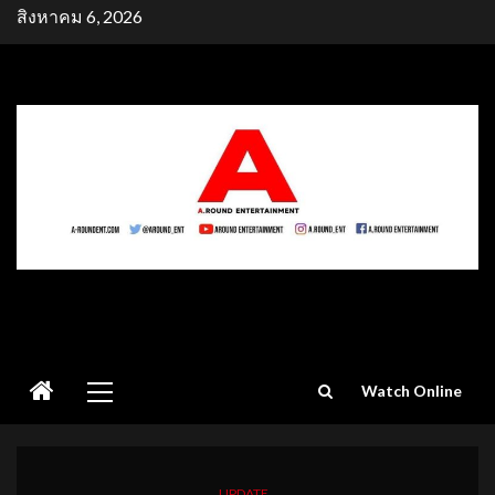
Skip
สิงหาคม 6, 2026
to
content
Primary
Watch Online
Menu
UPDATE