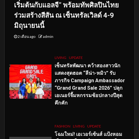
เริ่มต้นกับแอลจี” พร้อมทัพศิลปินไทย
ร่วมสร้างสีสัน ณ เซ็นทรัลเวิลด์ 4-9
มิถุนายนนี้
2 เดือน ago
admin
LIVING
UPDATE
เซ็นทรัลพัฒนา คว้าสองสาวนัก
แสดงสุดฮอต “ลีน่า-หมิว” รับ
ภารกิจ Campaign Ambassador
“Grand Grand Sale 2026” ปลุก
เอเนอร์จี้มหกรรมช้อปกลางปีสุด
คึกคัก
FASHION
LIVING
UPDATE
โฉมใหม่
! เอเวอร์เซ้นส์ แป้งหอม