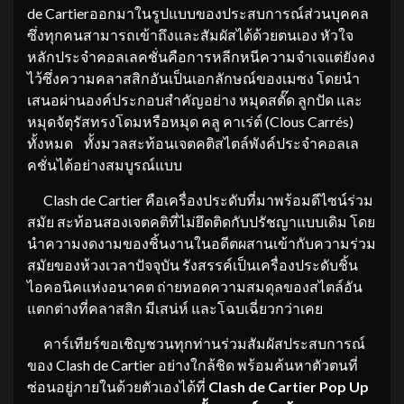
de Cartierออกมาในรูปแบบของประสบการณ์ส่วนบุคคล
ซึ่งทุกคนสามารถเข้าถึงและสัมผัสได้ด้วยตนเอง หัวใจ
หลักประจำคอลเลคชั่นคือการหลีกหนีความจำเจแต่ยังคง
ไว้ซึ่งความคลาสสิกอันเป็นเอกลักษณ์ของเมซง โดยนำ
เสนอผ่านองค์ประกอบสำคัญอย่าง หมุดสตั๊ด ลูกปัด และ
หมุดจัตุรัสทรงโดมหรือหมุด คลู คาเร่ต์ (Clous Carrés)
ทั้งหมด ทั้งมวลสะท้อนเจตคติสไตล์พังค์ประจำคอลเล
คชั่นได้อย่างสมบูรณ์แบบ
Clash de Cartier คือเครื่องประดับที่มาพร้อมดีไซน์ร่วม
สมัย สะท้อนสองเจตคติที่ไม่ยึดติดกับปรัชญาแบบเดิม โดย
นำความงดงามของชิ้นงานในอดีตผสานเข้ากับความร่วม
สมัยของห้วงเวลาปัจจุบัน รังสรรค์เป็นเครื่องประดับชิ้น
ไอคอนิคแห่งอนาคต ถ่ายทอดความสมดุลของสไตล์อัน
แตกต่างที่คลาสสิก มีเสน่ห์ และโฉบเฉี่ยวกว่าเคย
คาร์เทียร์ขอเชิญชวนทุกท่านร่วมสัมผัสประสบการณ์
ของ Clash de Cartier อย่างใกล้ชิด พร้อมค้นหาตัวตนที่
ซ่อนอยู่ภายในด้วยตัวเองได้ที่
Clash de Cartier Pop Up