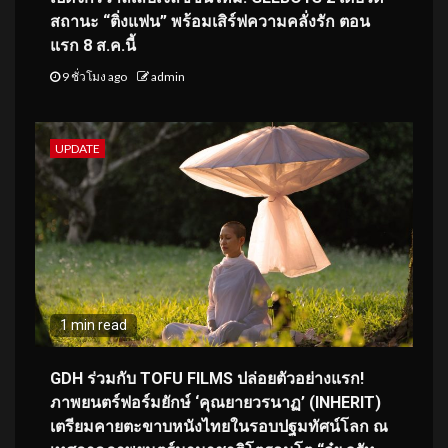
สถานะ “ติ่งแฟน” พร้อมเสิร์ฟความคลั่งรัก ตอน
แรก 8 ส.ค.นี้
9 ชั่วโมง ago
admin
UPDATE
1 min read
GDH ร่วมกับ TOFU FILMS ปล่อยตัวอย่างแรก!
ภาพยนตร์ฟอร์มยักษ์ ‘คุณยายวรนาฏ’ (INHERIT)
เตรียมคายตะขาบหนังไทยในรอบปฐมทัศน์โลก ณ