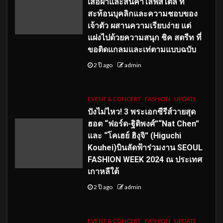
เสื้อผ้าและสินค้าไลฟ์สไตล์ ที่
สะท้อนบุคลิกและความชอบของ
เจ้าตัว ผสานความเรียบง่าย แต่
แฝงไปด้วยความสนุก ชิค สตรีท ที่
ขอติดแกลมและเท่ตามแบบฉบับ
2 ปี ago
admin
EVENT & CONCERT
FASHION
UPDATE
ปังไม่ไหว! 3 พระเอกซีรีส์วายสุด
ฮอต “ฟอร์ด-ฐิติพงศ์”“Nat Chen”
และ “โคเฮย์ ฮิงุจิ” (Higuchi
Kouhei)บินลัดฟ้าร่วมงาน SEOUL
FASHION WEEK 2024 ณ ประเทศ
เกาหลีใต้
2 ปี ago
admin
EVENT & CONCERT
FASHION
UPDATE