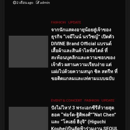
2 เดือน ago
admin
FASHION
UPDATE
จากนักแสดงอายุน้อยสู่เจ้าของ
ธุรกิจ “เจมีไนน์ นรวิชญ์” เปิดตัว
DIVINE Brand Official แบรนด์
เสื้อผ้าและสินค้าไลฟ์สไตล์ ที่
สะท้อนบุคลิกและความชอบของ
เจ้าตัว ผสานความเรียบง่าย แต่
แฝงไปด้วยความสนุก ชิค สตรีท ที่
ขอติดแกลมและเท่ตามแบบฉบับ
EVENT & CONCERT
FASHION
UPDATE
ปังไม่ไหว! 3 พระเอกซีรีส์วายสุด
ฮอต “ฟอร์ด-ฐิติพงศ์”“Nat Chen”
และ “โคเฮย์ ฮิงุจิ” (Higuchi
Kouhei)บินลัดฟ้าร่วมงาน SEOUL