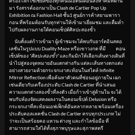
ครองโลกโซเชียลของทุกคนเมื่อต้นเดือนสิงหาคมที่ผ่าน
มา รังสรรค์ออกมาเป็น Clash de Cartier Pop Up
Exhibition ณ Fashion Hall ชั้น1 ศูนย์การค้าสยามพารา
กอน ที่พร้อมต้อนรับทุกท่านให้เข้ามาเยี่ยมชม และดื่มด่ำ
ไปกับผลงานภายใต้คอนเซ็ปต์ศิลปะสองขั้ว
นับตั้งแต่ก้าวเข้ามา ผู้เข้าชมจะได้พบกับอาร์ตอินสตอ
เลชั่นในรูปแบบ Duality Maze หรือเขาวงกต ที่มี คอน
เซ็ปต์ของ
“ศิลปะสองขั้ว”
และกิมมิกให้เลือกเส้นทางเดินที่
นำไปสู่สองจุดหมายอันแตกต่างกัน แต่ละเส้นทางตกแต่ง
อย่างสวยงามด้วยกระจกเงาสะท้อนในสไตล์ Infinite
Mirror Reflection เพื่อค้นหาตัวตนที่ซ่อนอยู่ภายใน เฉก
เช่นเดียวกับเครื่องประดับ Clash de Cartier ที่นำเสนอ
ความแตกต่างสองขั้วที่ลงตัว เมื่อก้าวเข้าสู่ด้านใน จะได้
พบกับห้องจัดแสดงผลงานในคอนเซ็ปต์ Delusion หรือ
กระจกเงาที่สะท้อนเอฟเฟ็กต์อันหลากหลาย พร้อมเครื่อง
ประดับคอลเลคชั่น Clash de Cartier ครบทุกประเภท ไม่
ว่าจะเป็นสร้อยคอ แหวน ต่างหู และกำไลข้อมือ ที่
สามารถสวมใส่ได้ทั้งสุภาพบุรุษและสุภาพสตรี