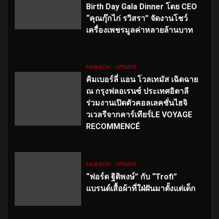
Birth Day Gala Dinner โดย CEO
“คุณกุ๊กไก่ รวิสรา” จัดงานโชว์
เครื่องเพชรมูลค่าหลายล้านบาท
FASHION
UPDATE
คิมเบอร์ลี่ แอน โวลเทมัส เฉิดฉาย
ณ กรุงฟลอเรนซ์ ประเทศอิตาลี
ร่วมงานเปิดตัวคอลเลคชั่นไฮจิ
วเวลรีจากคาร์เทียร์LE VOYAGE
RECOMMENCÉ
FASHION
UPDATE
“ฟอร์ด ฐิติพงษ์” กับ “Trofi”
แบรนด์เสื้อผ้าที่ใฝ่ฝันมาตั้งแต่เด็ก