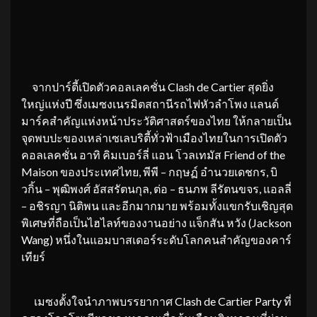
จากปาร์ตี้เปิดตัวคอลเลคชั่น Clash de Cartier สุดยิ่ง
ใหญ่แห่งปี ซึ่งเมซงเนรมิตสถานีรถไฟหัวลำโพง แลนด์
มาร์คสำคัญแห่งหน้าประวัติศาสตร์ของไทย ให้กลายเป็น
จุดพบปะของเหล่าเซเลบริตี้ทั่วฟ้าเมืองไทยในการเปิดตัว
คอลเลคชั่น อาทิ คิมเบอร์ลี่ แอน โวลเทมัส Friend of the
Maison ของประเทศไทย, พีพี – กฤษฏ์ อำนวยเดชกร, บิ
วกิ้น – พุฒิพงศ์ อัสสรัตนกุล, ต่อ – ธนภพ ลีรัตนขจร, แอลลี่
– อชิรญา นิติพน และอีกมากมาย พร้อมทั้งแขกรับเชิญสุด
พิเศษที่ถือเป็นไฮไลท์ของงานอย่าง แจ็กสัน หวัง (Jackson
Wang) หนึ่งในแอมบาสเดอร์ระดับโลกคนสำคัญของคาร์
เทียร์
เมซงตั้งใจนำภาพบรรยากาศ Clash de Cartier Party ที่