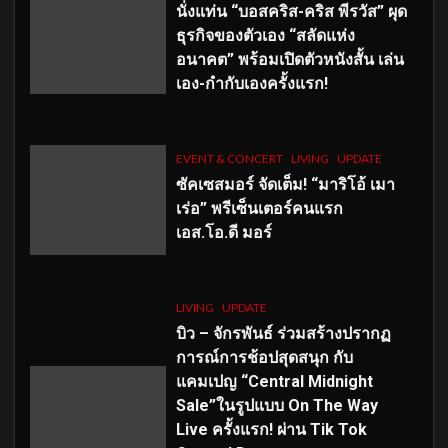
นั่งแท่น “บอสคริส-คริส พีรวัส” ผุด
ธุรกิจของตัวเอง “สลัดแห่ง
อนาคต” พร้อมเปิดตัวหนังสั้น เล่น
เอง-กำกับเองครั้งแรก!
EVENT & CONCERT
LIVING
UPDATE
ซัคเซสมอร์ จัดเต็ม
!
“มาริโอ้ เมา
เร่อ” พรีเซ็นเตอร์คนแรก
เอส
.โอ.ดี มอร์
LIVING
UPDATE
บิว – จักรพันธ์ ร่วมสร้างปรากฏ
การณ์การช้อปสุดสนุก กับ
แคมเปญ “Central Midnight
Sale”ในรูปแบบ On The Way
Live ครั้งแรก! ผ่าน Tik Tok