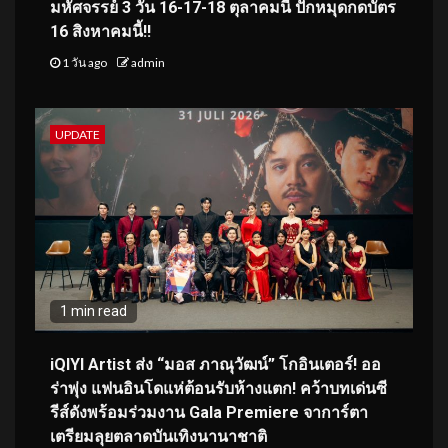
มหัศจรรย์ 3 วัน 16-17-18 ตุลาคมนี้ ปักหมุดกดบัตร
16 สิงหาคมนี้!!
1 วัน ago
admin
UPDATE
1 min read
iQIYI Artist ส่ง “มอส ภาณุวัฒน์” โกอินเตอร์! ออ
ร่าพุ่ง แฟนอินโดแห่ต้อนรับห้างแตก! คว้าบทเด่นซี
รีส์ดังพร้อมร่วมงาน Gala Premiere จาการ์ตา
เตรียมลุยตลาดบันเทิงนานาชาติ