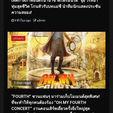
เทศกาลภาพยนตร์นานาชาติโตรอนโต “จุ๋ย วรัทยา”
ทุ่มสุดชีวิต โกนหัวรับบทแม่ชี นำทีมนักแสดงประชัน
ความสยอง!
9 ชั่วโมง ago
admin
UPDATE
1 min read
“FOURTH” ชวนแฟนๆ มาร่วมเก็บโมเมนต์สุดพิเศษ!
ที่จะทำให้ทุกคนต้องร้อง “OH MY FOURTH
CONCERT” งานคอนเสิร์ตเดี่ยวครั้งยิ่งใหญ่สุด