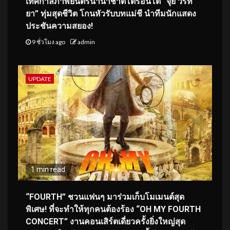
เทศกาลภาพยนตร์นานาชาติโตรอนโต “จุ๋ย วรัท
ยา” ทุ่มสุดชีวิต โกนหัวรับบทแม่ชี นำทีมนักแสดง
ประชันความสยอง!
9 ชั่วโมง ago
admin
UPDATE
1 min read
“FOURTH” ชวนแฟนๆ มาร่วมเก็บโมเมนต์สุด
พิเศษ! ที่จะทำให้ทุกคนต้องร้อง “OH MY FOURTH
CONCERT” งานคอนเสิร์ตเดี่ยวครั้งยิ่งใหญ่สุด