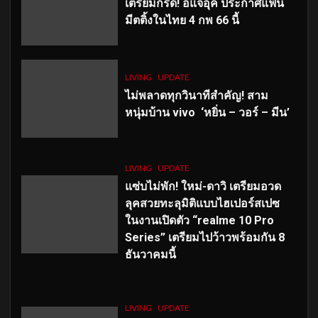
เตรียมกรี๊ด! อีแจอุค ประกาศแฟน
มีตติ้งในไทย 4 กพ 66 นี้
LIVING
UPDATE
ไม่พลาดทุกวินาทีสำคัญ
! สาม
หนุ่มบ้าน vivo ‘หยิ่น – วอร์ – มีน’
LIVING
UPDATE
แซ่บไม่พัก! ใหม่-ดาวิ เตรียมอวด
ลุคสวยทะลุมิติแบบไฮเปอร์สเปซ
ในงานเปิดตัว “realme 10 Pro
Series” เตรียมไปว้าวพร้อมกัน 8
ธันวาคมนี้
LIVING
UPDATE