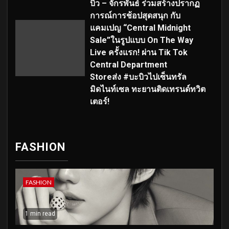
บิว – จักรพันธ์ ร่วมสร้างปรากฏ
การณ์การช้อปสุดสนุก กับ
แคมเปญ “Central Midnight
Sale”ในรูปแบบ On The Way
Live ครั้งแรก! ผ่าน Tik Tok
Central Department
Storeส่ง #บะบิวไปเซ็นทรัล
มิดไนท์เซล ทะยานติดเทรนด์ทวิต
เตอร์!
FASHION
FASHION
1 min read