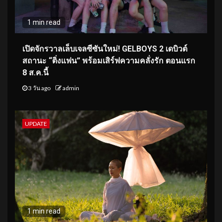
1 min read
เปิดจักรวาลเล็บเจลซีซันใหม่! GELBOYS 2 เดบิวต์
สถานะ “ติ่งแฟน” พร้อมเสิร์ฟความคลั่งรัก ตอนแรก
8 ส.ค.นี้
3 วัน ago
admin
UPDATE
1 min read