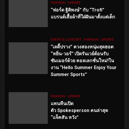
FASHION
UPDATE
“ฟอร์ด ฐิติพงษ์” กับ “Trofi”
แบรนด์เสื้อผ้าที่ใฝ่ฝันมาตั้งแต่เด็ก
EVENT & CONCERT
FASHION
UPDATE
“เลดี้ปราง” ควงสองหนุ่มสุดฮอต
“หยิ่น-วอร์” เปิดรันเวย์ต้อนรับ
ซัมเมอร์ด้วย คอลเลกชั่นใหม่!ใน
งาน “Hello Summer Enjoy Your
Summer Sports”
FASHION
UPDATE
แพนทีนเปิด
ตัว
Spokesperson คนล่าสุด
“แจ็คสัน หวัง”