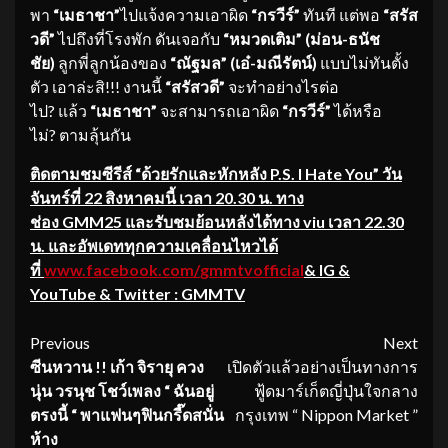
พา
“เมธาชา”
ไปแจ้งความเอาผิด
“กรวีร์”
ทันที แต่พอ
“สรัส
วดี”
ไปถึงที่โรงพัก ดันเจอกับ
“หมวดเติม” (ม่อน-ธนัช
ชัย)
ลูกพี่ลูกน้องของ
“ณัฐมล” (เอ๋-มณีรัตน์)
แบบไม่ทันตั้ง
ตัว เอาล่ะสิ!!! งานนี้
“สรัสวดี”
จะทำอย่างไรต่อ
ไป? แล้ว
“เมธาชา”
จะสามารถเอาผิด
“กรวีร์”
ได้หรือ
ไม่? ตามลุ้นกัน
ติดตามชมซีรีส์ “ด้วยรักและหักหลัง
P.S. I Hate You” วัน
จันทร์ที่ 22 สิงหาคมนี้ เวลา 20.30 น. ทาง
ช่อง GMM25 และรับชมย้อนหลั
งได้ทาง
viu
เวลา 22.30
น. และอัพเดททุกความเคลื่อนไหวได้
ที่
www.facebook.com/
gmmtvofficial
& IG &
YouTube & Twitter : GMMTV
Continue
Previous
Next
ซีนหวาน !! เก้า จิรายุ ควง
เปิดตัวแล้วอย่างเป็นทางการ
Reading
นุ่น วรนุช โชว์เพลง
“ ฉันอยู่
ฟู้ดมาร์เก็ตญี่ปุ่นใจกลาง
ตรงนี้ “ พาแ
ฟนๆฟินกรี๊ดสนั่น
กรุงเทพ “ Nippon Market ”
ห้าง