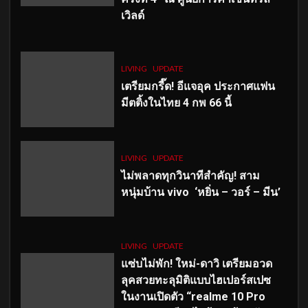
เวิลด์
LIVING
UPDATE
เตรียมกรี๊ด! อีแจอุค ประกาศแฟน
มีตติ้งในไทย 4 กพ 66 นี้
LIVING
UPDATE
ไม่พลาดทุกวินาทีสำคัญ
! สาม
หนุ่มบ้าน vivo ‘หยิ่น – วอร์ – มีน’
LIVING
UPDATE
แซ่บไม่พัก! ใหม่-ดาวิ เตรียมอวด
ลุคสวยทะลุมิติแบบไฮเปอร์สเปซ
ในงานเปิดตัว “realme 10 Pro