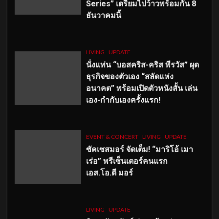
Series” เตรียมไปว้าวพร้อมกัน 8
ธันวาคมนี้
LIVING
UPDATE
นั่งแท่น “บอสคริส-คริส พีรวัส” ผุด
ธุรกิจของตัวเอง “สลัดแห่ง
อนาคต” พร้อมเปิดตัวหนังสั้น เล่น
เอง-กำกับเองครั้งแรก!
EVENT & CONCERT
LIVING
UPDATE
ซัคเซสมอร์ จัดเต็ม
!
“มาริโอ้ เมา
เร่อ” พรีเซ็นเตอร์คนแรก
เอส
.โอ.ดี มอร์
LIVING
UPDATE