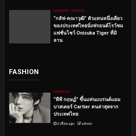
FASHION
UPDATE
“กลัฟ-คณาวุฒิ” ตัวแทนหนึ่งเดียว
ของประเทศไทยนั่งฟรอนต์โรว์ชม
แฟชั่นโชว์ Onisuka Tiger ที่มิ
ลาน
FASHION
FASHION
“พีพี กฤษฏ์” ขึ้นแท่นแบรนด์แอม
บาสเดอร์ Cartier คนล่าสุดจาก
ประเทศไทย
2 เดือน ago
admin