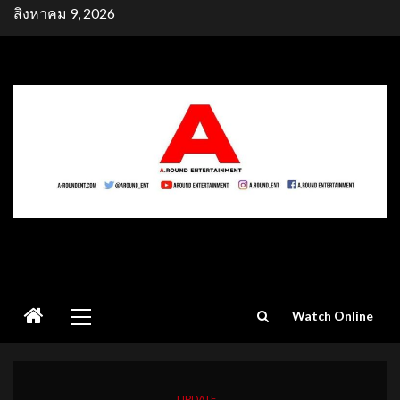
Skip
สิงหาคม 9, 2026
to
content
Primary
Watch Online
Menu
UPDATE