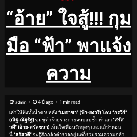
“อ้าย” ใจสู้
!!! กุม
มือ “ฟ้า” พาแจ้ง
ความ
4 ปี ago
admin
1 min read
เล่าให้ฟังทั้งน้ำตา! หลัง
“เมธาชา” (ฟ้า-ยงวรี)
โดน
“กรวีร์”
(ณัฐ-ณัฐรัฐ)
ข่มขู่ทำร้ายร่างกายจนบอบช้ำ ทำเอา
“สรัส
วดี” (อ้าย-สรัลชนา)
เห็นใจเพื่อนรักสุดๆ และแม้ว่าตอน
นี้
“สรัสวดี”
จะรู้สึกกลัวตำรวจอยู่ แต่ก็รวบรวมความกล้า