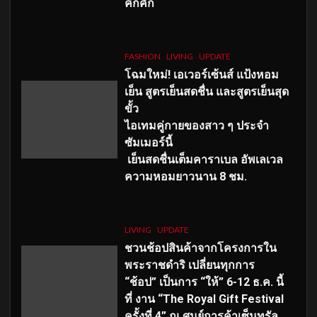
คึกคัก
FASHION
LIVING
UPDATE
โฉมใหม่
! เอเวอร์เซ้นส์ แป้งหอม
เย็น สูตรเย็นสดชื่น และสูตรเย็นสุด
ขั้ว
ไอเทมคู่กายของสาว ๆ ประจำ
ซัมเมอร์นี้
เย็นสดชื่นเต็มคาราเบล อัพเลเวล
ความหอมยาวนาน
8
ชม.
LIVING
UPDATE
ชวนช้อปสินค้าจากโครงการใน
พระราชดำริ เปลี่ยนทุกการ
“ช้อป” เป็นการ “ให้” 6-12 ธ.ค. นี้
ที่ งาน “The Royal Gift Festival
ครั้งที่ 4” ณ ศูนย์การค้าเซ็นทรัล