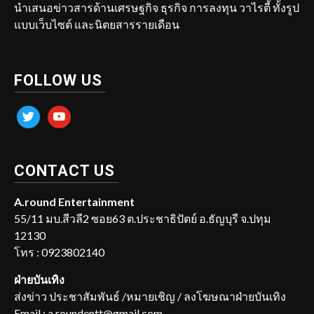
นำเสนอข่าวสารด้านเศรษฐกิจ ธุรกิจ การลงทุน วาไรตี้ ทั้งรูป
แบบเว็บไซต์ และนิตยสารรายเดือน
FOLLOW US
twitter
youtube
CONTACT US
A.round Entertainment
55/11 มบ.สีวลี2 ซอย63 ต.ประชาธิปัตย์ อ.ธัญบุรี จ.ปทุม
12130
โทร : 0923802140
ฝ่ายบันเทิง
ส่งข่าว ประชาสัมพันธ์ /หมายเชิญ / ลงโฆษณาฝ่ายบันเทิง
Email : a.roundentt@gmail.com