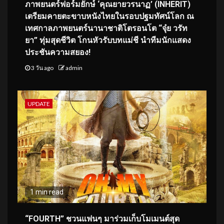
ภาพยนตร์ฟอร์มยักษ์ ‘คุณยายวรนาฏ’ (INHERIT)
เตรียมคายตะขาบหนังไทยในรอบปฐมทัศน์โลก ณ
เทศกาลภาพยนตร์นานาชาติโตรอนโต “จุ๋ย วรัท
ยา” ทุ่มสุดชีวิต โกนหัวรับบทแม่ชี นำทีมนักแสดง
ประชันความสยอง!
3 วัน ago
admin
UPDATE
1 min read
“FOURTH” ชวนแฟนๆ มาร่วมเก็บโมเมนต์สุด