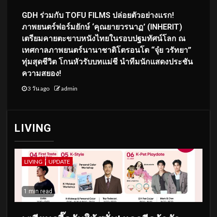
GDH ร่วมกับ TOFU FILMS ปล่อยตัวอย่างแรก!
ภาพยนตร์ฟอร์มยักษ์ ‘คุณยายวรนาฏ’ (INHERIT)
เตรียมคายตะขาบหนังไทยในรอบปฐมทัศน์โลก ณ
เทศกาลภาพยนตร์นานาชาติโตรอนโต “จุ๋ย วรัทยา”
ทุ่มสุดชีวิต โกนหัวรับบทแม่ชี นำทีมนักแสดงประชัน
ความสยอง!
3 วัน ago
admin
LIVING
LIVING
UPDATE
1 min read