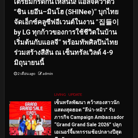
เตรียมกรี๊ดกันให้สนั่น! แอลจีคว้าตัว
“ชิน เยอึน–มินโฮ (SHINee)” บุกไทย
จัดเอ็กซ์คลูซีฟอีเวนต์ในงาน “집들이
by LG ทุกก้าวของการใช้ชีวิตในบ้าน
เริ่มต้นกับแอลจี” พร้อมทัพศิลปินไทย
ร่วมสร้างสีสัน ณ เซ็นทรัลเวิลด์ 4-9
มิถุนายนนี้
2 เดือน ago
admin
LIVING
UPDATE
เซ็นทรัลพัฒนา คว้าสองสาวนัก
แสดงสุดฮอต “ลีน่า-หมิว” รับ
ภารกิจ Campaign Ambassador
“Grand Grand Sale 2026” ปลุก
เอเนอร์จี้มหกรรมช้อปกลางปีสุด