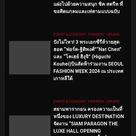
แฝงไปด้วยความสนุก ชิค สตรีท ที่
ขอติดแกลมและเท่ตามแบบฉบับ
EVENT & CONCERT
FASHION
UPDATE
ปังไม่ไหว! 3 พระเอกซีรีส์วายสุด
ฮอต “ฟอร์ด-ฐิติพงศ์”“Nat Chen”
และ “โคเฮย์ ฮิงุจิ” (Higuchi
Kouhei)บินลัดฟ้าร่วมงาน SEOUL
FASHION WEEK 2024 ณ ประเทศ
เกาหลีใต้
EVENT & CONCERT
FASHION
UPDATE
สยามพารากอน ครองความเป็นที่
หนึ่งของ LUXURY DESTINATION
จัดงาน “SIAM PARAGON THE
LUXE HALL OPENING