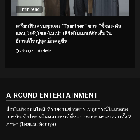
1 min read
เตรียมฟินครบทุกเจน “Tpartner” ชวน “พี่จอง-คัล
แลน,โยชิ,โซล-โมเน่” เสิร์ฟโมเมนต์จัดเต็มใน
อีเวนต์ใหญ่สุดเอ็กคลูชีฟ
2 วัน ago
admin
A.ROUND ENTERTAINMENT
สื่อบันเทิงออนไลน์ ที่รายงานข่าวสาร เหตุการณ์ในแวดวง
การบันเทิงไทย ผลิตคอนเทนท์ที่หลากหลาย ครอบคลุมทั้ง 2
ภาษา (ไทยและอังกฤษ)