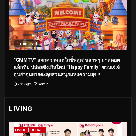
1 min read
“GMMTV” แจกความสดใสขั้นสุด! หลานๆ มาสคอต
แท็กทีม ปล่อยซิงเกิลใหม่ “Happy Family” ชวนเจ่เจ้
อุนย่าอุนยายตะลุยสวนสนุกแห่งความสุข!!
2 วัน ago
admin
LIVING
LIVING
UPDATE