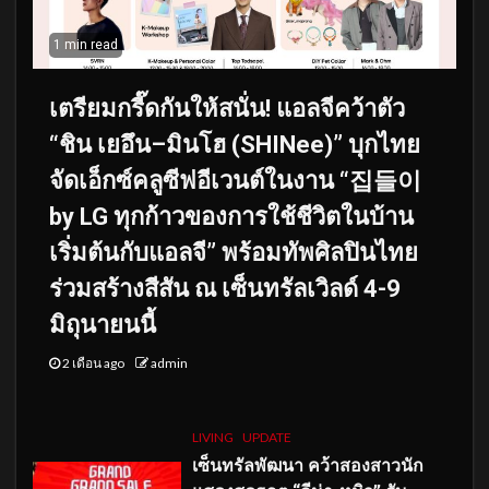
1 min read
เตรียมกรี๊ดกันให้สนั่น! แอลจีคว้าตัว
“ชิน เยอึน–มินโฮ (SHINee)” บุกไทย
จัดเอ็กซ์คลูซีฟอีเวนต์ในงาน “집들이
by LG ทุกก้าวของการใช้ชีวิตในบ้าน
เริ่มต้นกับแอลจี” พร้อมทัพศิลปินไทย
ร่วมสร้างสีสัน ณ เซ็นทรัลเวิลด์ 4-9
มิถุนายนนี้
2 เดือน ago
admin
LIVING
UPDATE
เซ็นทรัลพัฒนา คว้าสองสาวนัก