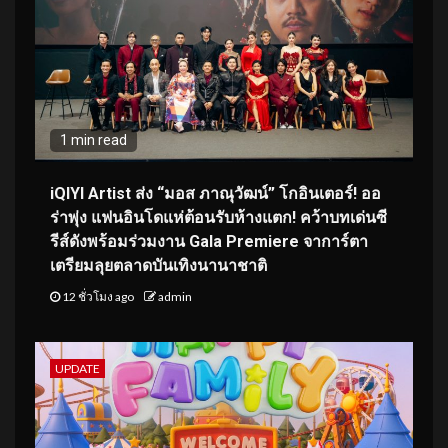
1 min read
iQIYI Artist ส่ง “มอส ภาณุวัฒน์” โกอินเตอร์! ออ
ร่าพุ่ง แฟนอินโดแห่ต้อนรับห้างแตก! คว้าบทเด่นซี
รีส์ดังพร้อมร่วมงาน Gala Premiere จาการ์ตา
เตรียมลุยตลาดบันเทิงนานาชาติ
12 ชั่วโมง ago
admin
UPDATE