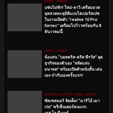
LIVING
UPDATE
แซ่บไม่พัก! ใหม่-ดาวิ เตรียมอวด
ลุคสวยทะลุมิติแบบไฮเปอร์สเปซ
ในงานเปิดตัว “realme 10 Pro
Series” เตรียมไปว้าวพร้อมกัน 8
ธันวาคมนี้
LIVING
UPDATE
นั่งแท่น “บอสคริส-คริส พีรวัส” ผุด
ธุรกิจของตัวเอง “สลัดแห่ง
อนาคต” พร้อมเปิดตัวหนังสั้น เล่น
เอง-กำกับเองครั้งแรก!
EVENT & CONCERT
LIVING
UPDATE
ซัคเซสมอร์ จัดเต็ม
!
“มาริโอ้ เมา
เร่อ” พรีเซ็นเตอร์คนแรก
เอส
.โอ.ดี มอร์