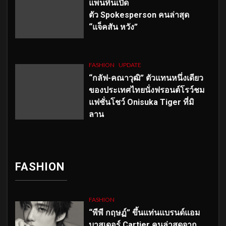
แพนทีนเปิด
ตัว
Spokesperson คนล่าสุด
“แจ็คสัน หวัง”
FASHION
UPDATE
“กลัฟ-คณาวุฒิ” ตัวแทนหนึ่งเดียว
ของประเทศไทยนั่งฟรอนต์โรว์ชม
แฟชั่นโชว์ Onisuka Tiger ที่มิ
ลาน
FASHION
FASHION
“พีพี กฤษฏ์” ขึ้นแท่นแบรนด์แอม
บาสเดอร์ Cartier คนล่าสุดจาก