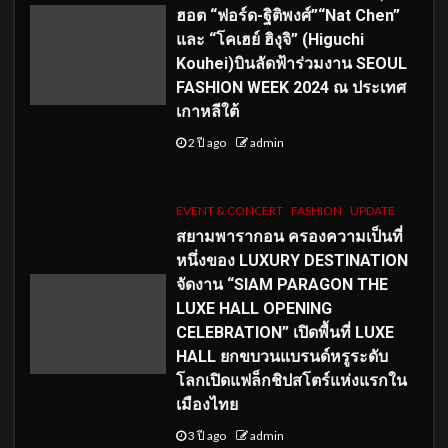
ฮอต “ฟอร์ด-ฐิติพงศ์”“Nat Chen”
และ “โคเฮย์ ฮิงุจิ” (Higuchi
Kouhei)บินลัดฟ้าร่วมงาน SEOUL
FASHION WEEK 2024 ณ ประเทศ
เกาหลีใต้
2 ปี ago
admin
EVENT & CONCERT
FASHION
UPDATE
สยามพารากอน ครองความเป็นที่
หนึ่งของ LUXURY DESTINATION
จัดงาน “SIAM PARAGON THE
LUXE HALL OPENING
CELEBRATION” เปิดพื้นที่ LUXE
HALL ยกขบวนแบรนด์หรูระดับ
โลกเปิดแฟล็กชิปสโตร์แห่งแรกใน
เมืองไทย
3 ปี ago
admin