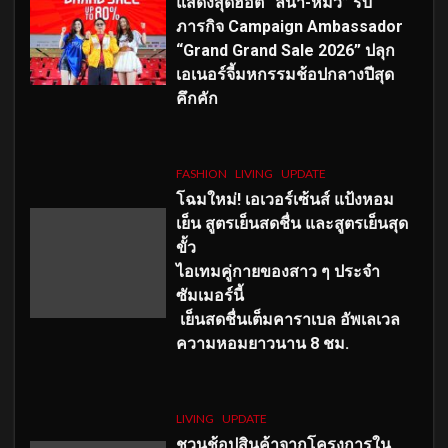
แสดงสุดฮอต “ลีน่า-หมิว” รับ
ภารกิจ Campaign Ambassador
“Grand Grand Sale 2026” ปลุก
เอเนอร์จี้มหกรรมช้อปกลางปีสุด
คึกคัก
FASHION
LIVING
UPDATE
โฉมใหม่
! เอเวอร์เซ้นส์ แป้งหอม
เย็น สูตรเย็นสดชื่น และสูตรเย็นสุด
ขั้ว
ไอเทมคู่กายของสาว ๆ ประจำ
ซัมเมอร์นี้
เย็นสดชื่นเต็มคาราเบล อัพเลเวล
ความหอมยาวนาน
8
ชม.
LIVING
UPDATE
ชวนช้อปสินค้าจากโครงการใน