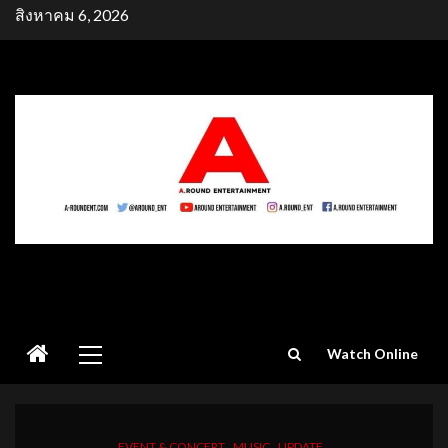
Skip
สิงหาคม 6, 2026
to
content
Primary
Watch Online
Menu
EVENT & CONCERT
MUSIC
UPDATE