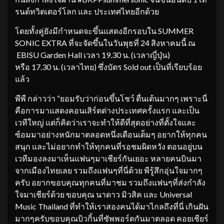
รนด์ทวิตเตอร์โลก และ ประเทศไทยอีกด้วย
โดยทั้งคู่ยังมีกำหนดจะขึ้นแสดงอีกรอบใน SUMMER
SONIC EXTRA ที่จะจัดขึ้นในวันพุธที่ 24 สิงหาคมนี้ ณ
EBISU Garden Hall เวลา 19.30 น. (เวลาญี่ปุ่น)
หรือ 17.30 น. (เวลาไทย) ซึ่งบัตร Sold out เป็นที่เรียบร้อย
แล้ว
พีพี กล่าวว่า “ยอมรับว่าก่อนขึ้นโชว์ ตื่นเต้นมากๆ เพราะนี่
คือการมาแสดงคอนเสิร์ตต่างประเทศครั้งแรก และเป็น
เวทีใหญ่ แต่ก็คิดว่าเราจะทำให้ดีที่สุดอย่างที่ตั้งใจและ
ซ้อมมาอย่างหนักมาตลอดหนึ่งเดือนเต็มๆ อยากให้ทุกคน
สนุก และไม่อยากทำให้ทุกคนที่รอชมผิดหวัง ตอนอยู่บน
เวทีมองลงมาเห็นแฟนๆมาเชียร์กันเยอะ หลายคนบินมา
จากเมืองไทยเลย รวมถึงแฟนๆที่นี่ด้วย พีรู้สึกอุ่นใจมากๆ
ครับ อยากขอบคุณทุกคนที่มาชม รวมถึงแฟนๆที่ส่งกำลัง
ใจมาเชียร์ด้วย ขอบคุณ นาดาว มิวสิค และ Universal
Music Thailand ที่ทำให้เราสองคนได้มาไกลถึงที่นี่ เกินฝัน
มากๆครับขอบคุณบิวกิ้นที่ซัพพอร์ตกันมาตลอด คอยเชียร์