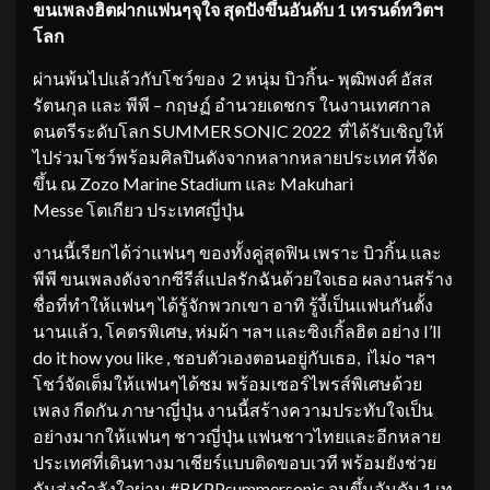
ขนเพลงฮิตฝากแฟนๆจุใจ สุดปังขึ้นอันดับ
1
เทรนด์ทวิตฯ
โลก
ผ่านพ้นไปแล้วกับโชว์ของ 2 หนุ่ม บิวกิ้น- พุฒิพงศ์ อัสส
รัตนกุล และ พีพี – กฤษฏ์ อำนวยเดชกร ในงานเทศกาล
ดนตรีระดับโลก SUMMER SONIC 2022 ที่ได้รับเชิญให้
ไปร่วมโชว์พร้อมศิลปินดังจากหลากหลายประเทศ ที่จัด
ขึ้น ณ Zozo Marine Stadium และ Makuhari
Messe โตเกียว ประเทศญี่ปุ่น
งานนี้เรียกได้ว่าแฟนๆ ของทั้งคู่สุดฟิน เพราะ บิวกิ้น และ
พีพี ขนเพลงดังจากซีรีส์แปลรักฉันด้วยใจเธอ ผลงานสร้าง
ชื่อที่ทำให้แฟนๆ ได้รู้จักพวกเขา อาทิ รู้งี้เป็นแฟนกันตั้ง
นานแล้ว, โคตรพิเศษ, ห่มผ้า ฯลฯ และซิงเกิ้ลฮิต อย่าง I’ll
do it how you like , ชอบตัวเองตอนอยู่กับเธอ, iไม่o ฯลฯ
โชว์จัดเต็มให้แฟนๆได้ชม พร้อมเซอร์ไพรส์พิเศษด้วย
เพลง กีดกัน ภาษาญี่ปุ่น งานนี้สร้างความประทับใจเป็น
อย่างมากให้แฟนๆ ชาวญี่ปุ่น แฟนชาวไทยและอีกหลาย
ประเทศที่เดินทางมาเชียร์แบบติดขอบเวที พร้อมยังช่วย
กันส่งกำลังใจผ่าน #BKPPsummersonic จนขึ้นอันดับ 1 เท