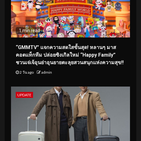
1 min read
“GMMTV” แจกความสดใสขั้นสุด! หลานๆ มาส
คอตแท็กทีม ปล่อยซิงเกิลใหม่ “Happy Family”
ชวนเจ่เจ้อุนย่าอุนยายตะลุยสวนสนุกแห่งความสุข!!
2 วัน ago
admin
UPDATE