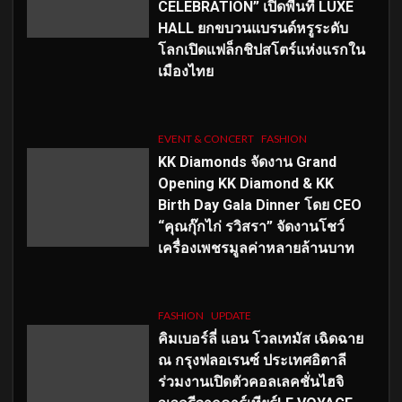
CELEBRATION” เปิดพื้นที่ LUXE
HALL ยกขบวนแบรนด์หรูระดับ
โลกเปิดแฟล็กชิปสโตร์แห่งแรกใน
เมืองไทย
EVENT & CONCERT
FASHION
KK Diamonds จัดงาน Grand
Opening KK Diamond & KK
Birth Day Gala Dinner โดย CEO
“คุณกุ๊กไก่ รวิสรา” จัดงานโชว์
เครื่องเพชรมูลค่าหลายล้านบาท
FASHION
UPDATE
คิมเบอร์ลี่ แอน โวลเทมัส เฉิดฉาย
ณ กรุงฟลอเรนซ์ ประเทศอิตาลี
ร่วมงานเปิดตัวคอลเลคชั่นไฮจิ