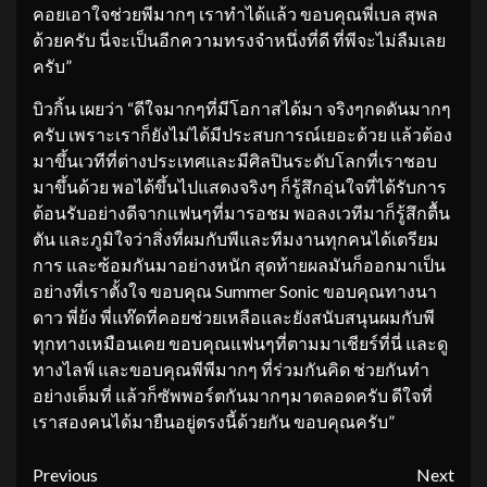
คอยเอาใจช่วยพีมากๆ เราทำได้แล้ว ขอบคุณพี่เบล สุพล
ด้วยครับ นี่จะเป็นอีกความทรงจำหนึ่งที่ดี ที่พีจะไม่ลืมเลย
ครับ”
บิวกิ้น เผยว่า “ดีใจมากๆที่มีโอกาสได้มา จริงๆกดดันมากๆ
ครับ เพราะเราก็ยังไม่ได้มีประสบการณ์เยอะด้วย แล้วต้อง
มาขึ้นเวทีที่ต่างประเทศและมีศิลปินระดับโลกที่เราชอบ
มาขึ้นด้วย พอได้ขึ้นไปแสดงจริงๆ ก็รู้สึกอุ่นใจที่ได้รับการ
ต้อนรับอย่างดีจากแฟนๆที่มารอชม พอลงเวทีมาก็รู้สึกตื้น
ตัน และภูมิใจว่าสิ่งที่ผมกับพีและทีมงานทุกคนได้เตรียม
การ และซ้อมกันมาอย่างหนัก สุดท้ายผลมันก็ออกมาเป็น
อย่างที่เราตั้งใจ ขอบคุณ Summer Sonic ขอบคุณทางนา
ดาว พี่ย้ง พี่แท๊ดที่คอยช่วยเหลือและยังสนับสนุนผมกับพี
ทุกทางเหมือนเคย ขอบคุณแฟนๆที่ตามมาเชียร์ที่นี่ และดู
ทางไลฟ์ และขอบคุณพีพีมากๆ ที่ร่วมกันคิด ช่วยกันทำ
อย่างเต็มที่ แล้วก็ซัพพอร์ตกันมากๆมาตลอดครับ ดีใจที่
เราสองคนได้มายืนอยู่ตรงนี้ด้วยกัน ขอบคุณครับ”
Continue
Previous
Next