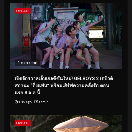
UPDATE
1 min read
เปิดจักรวาลเล็บเจลซีซันใหม่! GELBOYS 2 เดบิวต์
สถานะ “ติ่งแฟน” พร้อมเสิร์ฟความคลั่งรัก ตอน
แรก 8 ส.ค.นี้
1 วัน ago
admin
UPDATE