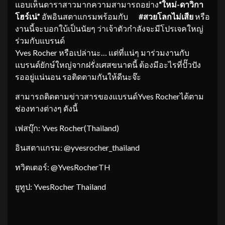
แอบเห็นดาราสาวมากความสามารถอย่าง
“
ใหม่-ดาวิกา
โฮร์เน่
”
อัพอินสตาแกรมพร้อมกับ
#
สวยโลกไม่เสีย
หรือ
งานนี้จะบอกใบ้เป็นนัยๆ ว่าเจ้าตัวกำลังจะมีโปรเจคใหญ่
ร่วมกับแบรนด์
Yves Rocher หรือเปล่านะ… แต่ที่แน่ๆ มาร่วมงานกับ
แบรนด์ยักษ์ใหญ่จากฝรั่งเศสขนาดนี้ ต้องมีอะไรที่ปั๊วปัง
รออยู่แน่นอน รอติดตามกันให้ดีนะจ๊ะ
สามารถติดตามข่าวสารของแบรนด์Yves Rocherได้ตาม
ช่องทางต่างๆ ดังนี้
เฟสบุ๊ก: Yves Rocher(Thailand)
อินสตาแกรม: @yvesrocher_thailand
ทวิตเตอร์: @YvesRocherTH
ยูทูป: YvesRocher Thailand