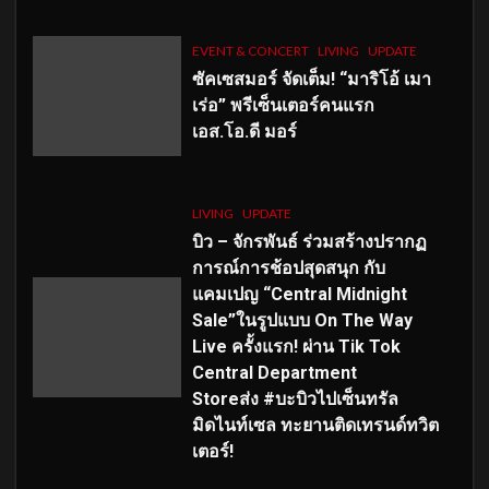
EVENT & CONCERT
LIVING
UPDATE
ซัคเซสมอร์ จัดเต็ม
!
“มาริโอ้ เมา
เร่อ” พรีเซ็นเตอร์คนแรก
เอส
.โอ.ดี มอร์
LIVING
UPDATE
บิว – จักรพันธ์ ร่วมสร้างปรากฏ
การณ์การช้อปสุดสนุก กับ
แคมเปญ “Central Midnight
Sale”ในรูปแบบ On The Way
Live ครั้งแรก! ผ่าน Tik Tok
Central Department
Storeส่ง #บะบิวไปเซ็นทรัล
มิดไนท์เซล ทะยานติดเทรนด์ทวิต
เตอร์!