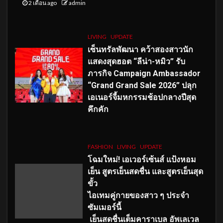
2 เดือน ago
admin
LIVING
UPDATE
เซ็นทรัลพัฒนา คว้าสองสาวนัก
แสดงสุดฮอต “ลีน่า-หมิว” รับ
ภารกิจ Campaign Ambassador
“Grand Grand Sale 2026” ปลุก
เอเนอร์จี้มหกรรมช้อปกลางปีสุด
คึกคัก
FASHION
LIVING
UPDATE
โฉมใหม่
! เอเวอร์เซ้นส์ แป้งหอม
เย็น สูตรเย็นสดชื่น และสูตรเย็นสุด
ขั้ว
ไอเทมคู่กายของสาว ๆ ประจำ
ซัมเมอร์นี้
เย็นสดชื่นเต็มคาราเบล อัพเลเวล