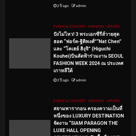
2 ปี ago
admin
EVENT & CONCERT
FASHION
UPDATE
ปังไม่ไหว! 3 พระเอกซีรีส์วายสุด
ฮอต “ฟอร์ด-ฐิติพงศ์”“Nat Chen”
และ “โคเฮย์ ฮิงุจิ” (Higuchi
Kouhei)บินลัดฟ้าร่วมงาน SEOUL
FASHION WEEK 2024 ณ ประเทศ
เกาหลีใต้
2 ปี ago
admin
EVENT & CONCERT
FASHION
UPDATE
สยามพารากอน ครองความเป็นที่
หนึ่งของ LUXURY DESTINATION
จัดงาน “SIAM PARAGON THE
LUXE HALL OPENING