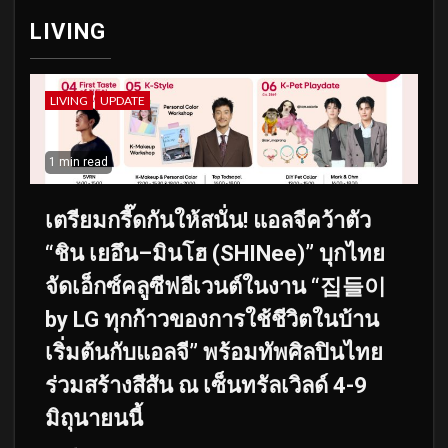
LIVING
LIVING
UPDATE
1 min read
เตรียมกรี๊ดกันให้สนั่น! แอลจีคว้าตัว
“ชิน เยอึน–มินโฮ (SHINee)” บุกไทย
จัดเอ็กซ์คลูซีฟอีเวนต์ในงาน “집들이
by LG ทุกก้าวของการใช้ชีวิตในบ้าน
เริ่มต้นกับแอลจี” พร้อมทัพศิลปินไทย
ร่วมสร้างสีสัน ณ เซ็นทรัลเวิลด์ 4-9
มิถุนายนนี้