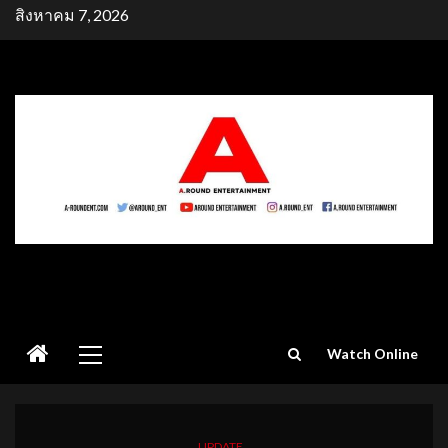
Skip
สิงหาคม 7, 2026
to
content
Primary
Watch Online
Menu
UPDATE