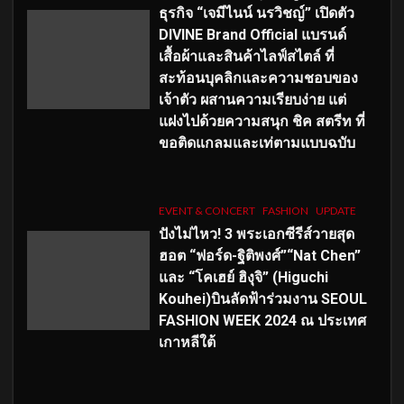
ธุรกิจ “เจมีไนน์ นรวิชญ์” เปิดตัว
DIVINE Brand Official แบรนด์
เสื้อผ้าและสินค้าไลฟ์สไตล์ ที่
สะท้อนบุคลิกและความชอบของ
เจ้าตัว ผสานความเรียบง่าย แต่
แฝงไปด้วยความสนุก ชิค สตรีท ที่
ขอติดแกลมและเท่ตามแบบฉบับ
EVENT & CONCERT
FASHION
UPDATE
ปังไม่ไหว! 3 พระเอกซีรีส์วายสุด
ฮอต “ฟอร์ด-ฐิติพงศ์”“Nat Chen”
และ “โคเฮย์ ฮิงุจิ” (Higuchi
Kouhei)บินลัดฟ้าร่วมงาน SEOUL
FASHION WEEK 2024 ณ ประเทศ
เกาหลีใต้