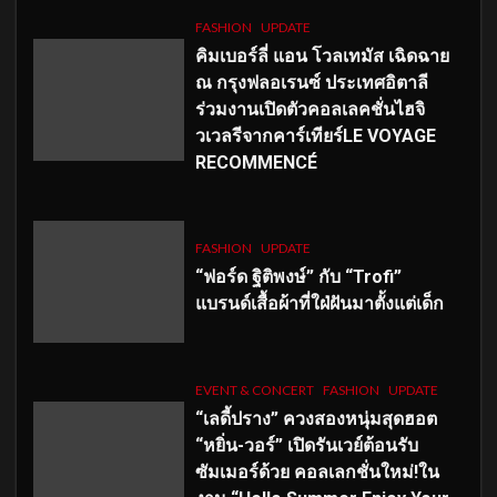
FASHION
UPDATE
คิมเบอร์ลี่ แอน โวลเทมัส เฉิดฉาย
ณ กรุงฟลอเรนซ์ ประเทศอิตาลี
ร่วมงานเปิดตัวคอลเลคชั่นไฮจิ
วเวลรีจากคาร์เทียร์LE VOYAGE
RECOMMENCÉ
FASHION
UPDATE
“ฟอร์ด ฐิติพงษ์” กับ “Trofi”
แบรนด์เสื้อผ้าที่ใฝ่ฝันมาตั้งแต่เด็ก
EVENT & CONCERT
FASHION
UPDATE
“เลดี้ปราง” ควงสองหนุ่มสุดฮอต
“หยิ่น-วอร์” เปิดรันเวย์ต้อนรับ
ซัมเมอร์ด้วย คอลเลกชั่นใหม่!ใน