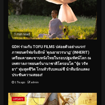
1 min read
GDH ร่วมกับ TOFU FILMS ปล่อยตัวอย่างแรก!
ภาพยนตร์ฟอร์มยักษ์ ‘คุณยายวรนาฏ’ (INHERIT)
เตรียมคายตะขาบหนังไทยในรอบปฐมทัศน์โลก ณ
เทศกาลภาพยนตร์นานาชาติโตรอนโต “จุ๋ย วรัท
ยา” ทุ่มสุดชีวิต โกนหัวรับบทแม่ชี นำทีมนักแสดง
ประชันความสยอง!
1 วัน ago
admin
UPDATE