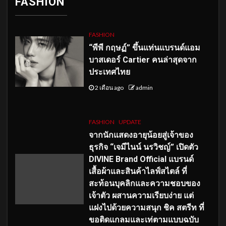
FASHION
FASHION
“พีพี กฤษฏ์” ขึ้นแท่นแบรนด์แอม
บาสเดอร์ Cartier คนล่าสุดจาก
ประเทศไทย
2 เดือน ago
admin
FASHION
UPDATE
จากนักแสดงอายุน้อยสู่เจ้าของ
ธุรกิจ “เจมีไนน์ นรวิชญ์” เปิดตัว
DIVINE Brand Official แบรนด์
เสื้อผ้าและสินค้าไลฟ์สไตล์ ที่
สะท้อนบุคลิกและความชอบของ
เจ้าตัว ผสานความเรียบง่าย แต่
แฝงไปด้วยความสนุก ชิค สตรีท ที่
ขอติดแกลมและเท่ตามแบบฉบับ