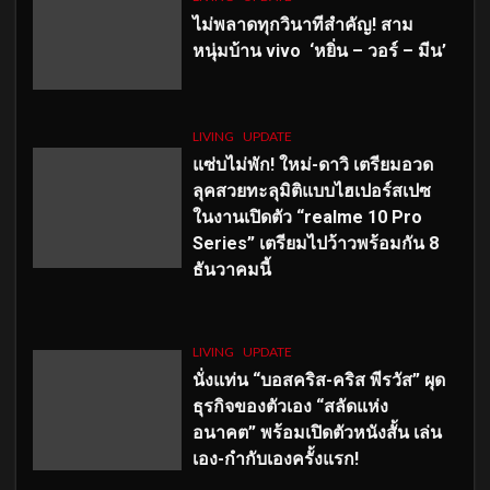
ไม่พลาดทุกวินาทีสำคัญ
! สาม
หนุ่มบ้าน vivo ‘หยิ่น – วอร์ – มีน’
LIVING
UPDATE
แซ่บไม่พัก! ใหม่-ดาวิ เตรียมอวด
ลุคสวยทะลุมิติแบบไฮเปอร์สเปซ
ในงานเปิดตัว “realme 10 Pro
Series” เตรียมไปว้าวพร้อมกัน 8
ธันวาคมนี้
LIVING
UPDATE
นั่งแท่น “บอสคริส-คริส พีรวัส” ผุด
ธุรกิจของตัวเอง “สลัดแห่ง
อนาคต” พร้อมเปิดตัวหนังสั้น เล่น
เอง-กำกับเองครั้งแรก!