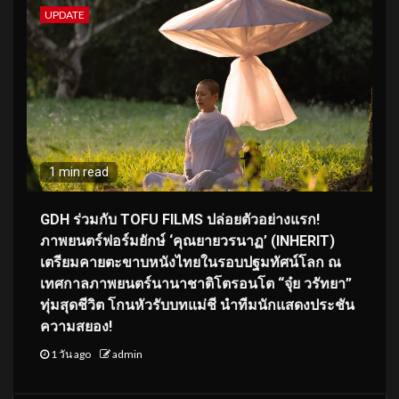
UPDATE
1 min read
GDH ร่วมกับ TOFU FILMS ปล่อยตัวอย่างแรก!
ภาพยนตร์ฟอร์มยักษ์ ‘คุณยายวรนาฏ’ (INHERIT)
เตรียมคายตะขาบหนังไทยในรอบปฐมทัศน์โลก ณ
เทศกาลภาพยนตร์นานาชาติโตรอนโต “จุ๋ย วรัทยา”
ทุ่มสุดชีวิต โกนหัวรับบทแม่ชี นำทีมนักแสดงประชัน
ความสยอง!
1 วัน ago
admin