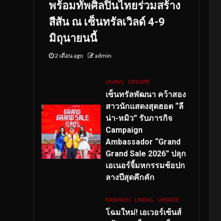
พร้อมทัพศิลปินไทยร่วมสร้าง
สีสัน ณ เซ็นทรัลเวิลด์ 4-9
มิถุนายนนี้
2 เดือน ago
admin
LIVING
UPDATE
เซ็นทรัลพัฒนา คว้าสอง
สาวนักแสดงสุดฮอต “ลี
น่า-หมิว” รับภารกิจ
Campaign
Ambassador “Grand
Grand Sale 2026” ปลุก
เอเนอร์จี้มหกรรมช้อปก
ลางปีสุดคึกคัก
FASHION
LIVING
UPDATE
โฉมใหม่
! เอเวอร์เซ้นส์