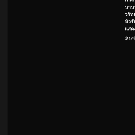
นานา
วรัทย
หัวร
แสด
19 ช