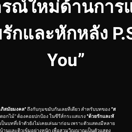
รณ์ใหม่ด้านการแ
วยรักและหักหลัง P.
You”
อภิสมัยมงคล”
ถึงกับกุมขมับกันเลยทีเดียว สำหรับบทของ
“ส
๊งดอกไม้” ต้องคอยปกป้อง ในซีรีส์กระแสแรง
“ด้วยรักและหั
่งเป็นบทที่เจ้าตัวยังไม่เคยเล่นมาก่อน เพราะตัวแสดงมีหลาย
รบ้านและติวเข้มอย่างหนัก เพื่อสวมวิญญาณเป็นตัวแสดง