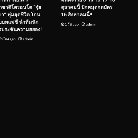
ชาติโตรอนโต “จุ๋ย
ตุลาคมนี้ ปักหมุดกดบัตร
า” ทุ่มสุดชีวิต โกน
16 สิงหาคมนี้!!
ับบทแม่ชี นำทีมนัก
1 วัน ago
admin
งประชันความสยอง!
ั่วโมง ago
admin