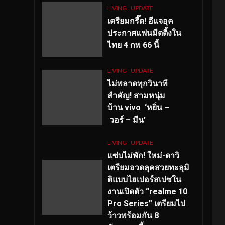
LIVING
UPDATE
เตรียมกรี๊ด! อีแจอุค
ประกาศแฟนมีตติ้งใน
ไทย 4 กพ 66 นี้
LIVING
UPDATE
ไม่พลาดทุกวินาที
สำคัญ
! สามหนุ่ม
บ้าน vivo ‘หยิ่น –
วอร์ – มีน’
LIVING
UPDATE
แซ่บไม่พัก! ใหม่-ดาวิ
เตรียมอวดลุคสวยทะลุมิ
ติแบบไฮเปอร์สเปซใน
งานเปิดตัว “realme 10
Pro Series” เตรียมไป
ว้าวพร้อมกัน 8