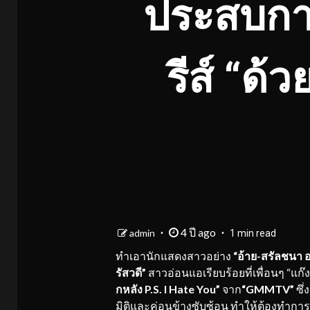
ประสบกา
รีส์ “ด้
4 ปี ago
admin
1 min read
ทำเอานักแสดงสาวอย่าง
“อ้าย-สรัลชนา 
รัสวดี”
สาวอ่อนแอเรียบร้อยที่เพื่อนๆ “แก
กหลัง P.S. I Hate You”
จาก
“
GMMTV”
ซึ
มิติและค่อนข้างซับซ้อน ทำให้ต้องทำกา