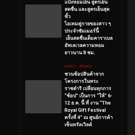
แป้งหอมเย็น สูตรเย็น
สดชื่น และสูตรเย็นสุด
ขั้ว
ไอเทมคู่กายของสาว ๆ
ประจำซัมเมอร์นี้
เย็นสดชื่นเต็มคาราเบล
อัพเลเวลความหอม
ยาวนาน
8
ชม.
LIVING
UPDATE
ชวนช้อปสินค้าจาก
โครงการในพระ
ราชดำริ เปลี่ยนทุกการ
“ช้อป” เป็นการ “ให้” 6-
12 ธ.ค. นี้ ที่ งาน “The
Royal Gift Festival
ครั้งที่ 4” ณ ศูนย์การค้า
เซ็นทรัลเวิลด์