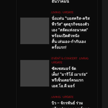
ธันวาคมนี้
LIVING
UPDATE
นั่งแท่น “บอสคริส-คริส
พีรวัส” ผุดธุรกิจของตัว
เอง “สลัดแห่งอนาคต”
พร้อมเปิดตัวหนัง
สั้น เล่นเอง-กำกับเอง
ครั้งแรก!
EVENT & CONCERT
LIVING
UPDATE
ซัคเซสมอร์ จัด
เต็ม
!
“มาริโอ้ เมาเร่อ”
พรีเซ็นเตอร์คนแรก
เอส
.โอ.ดี มอร์
LIVING
UPDATE
บิว – จักรพันธ์ ร่วม