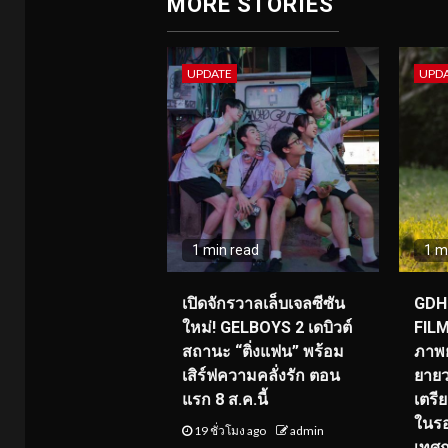
MORE STORIES
UPDATE
UPD
1 min read
1 m
เปิดจักรวาลเล็บเจลซีซัน
GDH 
ใหม่! GELBOYS 2 เดบิวต์
FILM
สถานะ “ติ่งแฟน” พร้อม
ภาพย
เสิร์ฟความคลั่งรัก ตอน
ยายว
แรก 8 ส.ค.นี้
เตร
ในร
19 ชั่วโมง ago
admin
เทศ