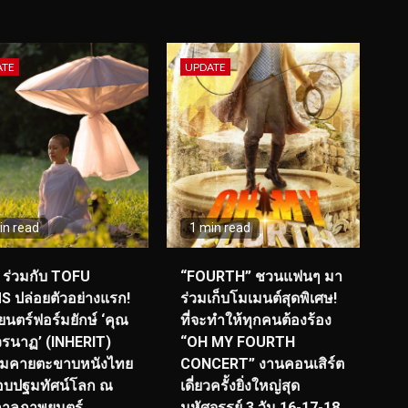
ATE
UPDATE
in read
1 min read
ร่วมกับ TOFU
“FOURTH” ชวนแฟนๆ มา
S ปล่อยตัวอย่างแรก!
ร่วมเก็บโมเมนต์สุดพิเศษ!
นตร์ฟอร์มยักษ์ ‘คุณ
ที่จะทำให้ทุกคนต้องร้อง
รนาฏ’ (INHERIT)
“OH MY FOURTH
ียมคายตะขาบหนังไทย
CONCERT” งานคอนเสิร์ต
อบปฐมทัศน์โลก ณ
เดี่ยวครั้งยิ่งใหญ่สุด
กาลภาพยนตร์
มหัศจรรย์ 3 วัน 16-17-18