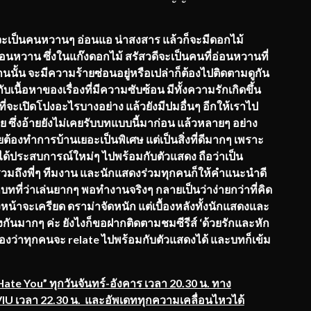
จะเป็นคนหวานๆ
อ่อนแอ น่าสงสาร
แล้วก็จะมีดอกไม้
อ่อนหวาน
ซึ่ง
ใน
แก๊งดอกไม้
สรัสวดี
จะเป็นคนที่อ่อนหวานที่
นั้น จะมีความร้ายซ่อนอยู่หรือเปล่าก็
ต้องไปติดตามดูกัน
บเนื้อหาของเรื่องที่มี
ความซับซ้อน มีทั้งความรักเกิดขึ้น
่จะเปิ
ดโปงอะไรบางอย่าง แล้วยังมีปมอื่นๆ อีกให้เราไป
 ซึ่งอ้ายยังไม่เคยรับบทแบบนี้
มาก่อน แล้วหลายๆ อย่าง
ยต้องทำการบ้านเยอะเป็นพิ
เศษ แต่เป็นสิ่งที่ดีมากๆ เพราะ
ังได้ประสบการณ์ใหม่ๆ ไปพร้อมกับตัวแสดง ถือว่าเป็น
วมถึงพี่ๆ ทีมงาน และนักแสดงร่วมทุกคนก็ให้
คำแนะนำดี
บทที่ว่าเล่นยากๆ พอทำงานจริงๆ กลายเป็นว่าง่ายกว่าที่คิด
หน้าจะเครียด ดราม่าจัดหนัก แต่เบื้องหลังทั้งนักแสดงและ
ันมากๆ ค่ะ ยังไงก็ขอฝากติดตามชมซีรีส์
‘ด้วยรักและหัก
บรองว่าทุกคนจะ relate ไปพร้อมกับตัวแสดงได้ และบทก็เข้ม
I Hate You” ทุกวันจันทร์-อังคาร เวลา 20.30 น. ทาง
VIU เวลา 22.30 น. และอัพเดททุกความเคลื่อนไหวได้