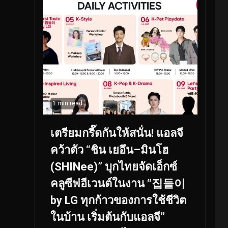
1 min read
เตรียมกรี๊ดกันให้สนั่น! แอลจี
คว้าตัว “ชิน เยอึน–มินโฮ
(SHINee)” บุกไทยจัดเอ็กซ์
คลูซีฟอีเวนต์ในงาน “집들이
by LG ทุกก้าวของการใช้ชีวิต
ในบ้าน เริ่มต้นกับแอลจี”