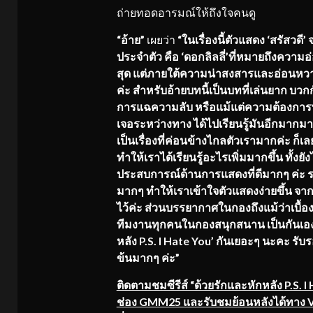
ถ่ายทอดอารมณ์ให้ถึงใจคนดู
“อ้าย”
เผยว่า
“
ในเรื่อง
นี้
ตัวแสดง
‘สรัสวดี’
ประจำตัว คือ
‘ดอกลิลลี่’ที่หมายถึงความ
สุด
แต่ภายใต้ความน่าสงสารและอ่
อนหวาน
ค่ะ สำหรับ
อ้าย
บท
นี้เป็นบทที่เล่น
ยา
ก
บวกกั
การแฉความลับ หรือแม้แต่ความต้องการที
เจอระหว่างทาง ได้ไปเรียนรู้มันอีกมากมาย
เป็นเรื่องที่ค่อนข้
างไกลตัวเรามากค่ะ ก็เล
ทำให้เราได้เรียนรู้
อะไรเพิ่มมากขึ้น ทั้งย
ประสบการณ์ด้
านการแสดงที่ดีมากๆ ค่ะ
ร
มากๆ ทำให้เราเข้าใจตัวแสดงง่ายขึ้น จาก
ไว้ค่
ะ ส่วนบรรยากาศในกองถึงแม้ว่าเบื้
อง
ที
มงานทุกคนในกองสนุกสนาน เป็นกันเองก
หลัง P.S. I Hate You’ กันเยอะๆ นะคะ รั
ข้นมากๆ ค่ะ”
ติดตามชมซีรีส์ “ด้วยรักและหักหลัง
P.S. 
ช่อง GMM25 และรับชมย้อนหลั
งได้ทาง 