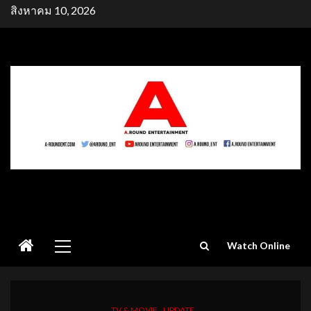
Skip
สิงหาคม 10, 2026
to
content
Primary
Watch Online
Menu
TV & MOVIE
UPDATE