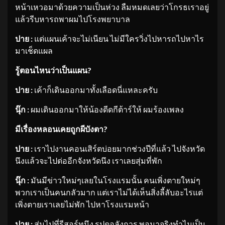
หน้าเหวอมาด้วยความเป็นห่วง ลืมหมดเลยว่าโกรธเราอยู่
แล้วรีบหารถพาผมไปโรงพยาบาล
ปาย :
แต่แผนเค้าจะไม่เนียน ไม่มีใครวิ่งไปหารถไปหาไร
มาเช็ดแผล
รู้ตอนไหนว่าเป็นแผน
?
ปาย :
เค้าก็เดินออกมาทั้งเลือดนี่แหละครับ
นุ๊ก :
ผมเดินออกมาให้น้องดีดกีต้าร์ให้ ผมร้องเพลง
มีเรื่องหลอนเคยถูกผีบังตา
?
ปาย :
เราไปงานคอนเสิร์ตบ่อยมากช่วงปีที่แล้ว ไปจังหวัด
นึงแล้วจะไปต่ออีกจังหวัดนึง เราเลยสุ่มที่พัก
นุ๊ก :
มันมีข่าวใหม่ๆเลยในโรงแรมนั้น คนเพิ่งตายใหม่ๆ
พวกเราเป็นคนกลัวมาก แต่เราไม่ได้เห็นสิ่งลี้ลับอะไรแต่
เพิ่งตายเราเลยไม่พัก ไปหาโรงแรมหน้า
ปาย :
สุ่มไปที่รีสอร์ทนึง รูปดูอลังการ พอมาจริงทำไมเป็น