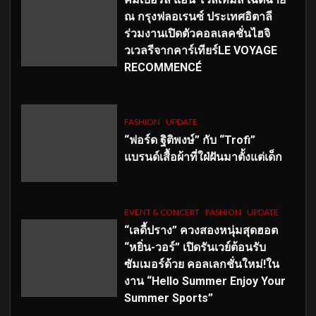
ณ กรุงฟลอเรนซ์ ประเทศอิตาลี
ร่วมงานเปิดตัวคอลเลคชั่นไฮจิ
วเวลรีจากคาร์เทียร์LE VOYAGE
RECOMMENCÉ
FASHION
UPDATE
“ฟอร์ด ฐิติพงษ์” กับ “Trofi”
แบรนด์เสื้อผ้าที่ใฝ่ฝันมาตั้งแต่เด็ก
EVENT & CONCERT
FASHION
UPDATE
“เลดี้ปราง” ควงสองหนุ่มสุดฮอต
“หยิ่น-วอร์” เปิดรันเวย์ต้อนรับ
ซัมเมอร์ด้วย คอลเลกชั่นใหม่!ใน
งาน “Hello Summer Enjoy Your
Summer Sports”