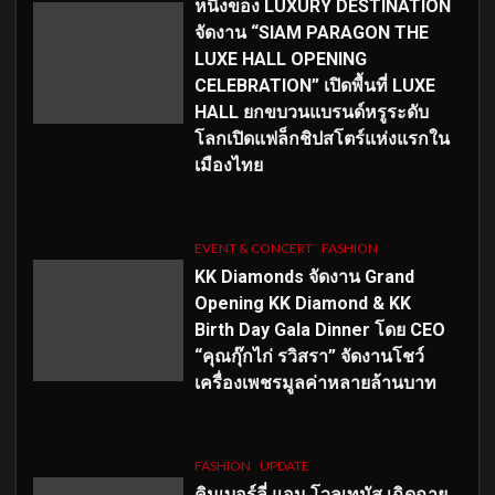
หนึ่งของ LUXURY DESTINATION
จัดงาน “SIAM PARAGON THE
LUXE HALL OPENING
CELEBRATION” เปิดพื้นที่ LUXE
HALL ยกขบวนแบรนด์หรูระดับ
โลกเปิดแฟล็กชิปสโตร์แห่งแรกใน
เมืองไทย
EVENT & CONCERT
FASHION
KK Diamonds จัดงาน Grand
Opening KK Diamond & KK
Birth Day Gala Dinner โดย CEO
“คุณกุ๊กไก่ รวิสรา” จัดงานโชว์
เครื่องเพชรมูลค่าหลายล้านบาท
FASHION
UPDATE
คิมเบอร์ลี่ แอน โวลเทมัส เฉิดฉาย