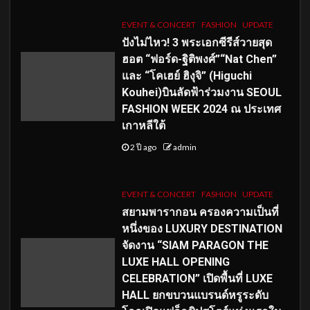
EVENT & CONCERT
FASHION
UPDATE
ปังไม่ไหว! 3 พระเอกซีรีส์วายสุด
ฮอต “ฟอร์ด-ฐิติพงศ์”“Nat Chen”
และ “โคเฮย์ ฮิงุจิ” (Higuchi
Kouhei)บินลัดฟ้าร่วมงาน SEOUL
FASHION WEEK 2024 ณ ประเทศ
เกาหลีใต้
2 ปี ago
admin
EVENT & CONCERT
FASHION
UPDATE
สยามพารากอน ครองความเป็นที่
หนึ่งของ LUXURY DESTINATION
จัดงาน “SIAM PARAGON THE
LUXE HALL OPENING
CELEBRATION” เปิดพื้นที่ LUXE
HALL ยกขบวนแบรนด์หรูระดับ