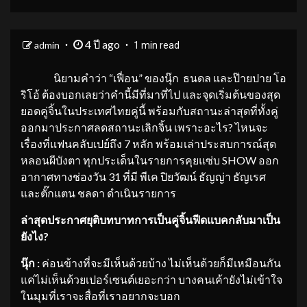
4 ปี ago
admin
1 min read
นิยามคำว่า “เฟื่อน” ของนุ๊ก ธนดล และป๊ายปาย โอ
ริโอ้ ต้องบอกเลยว่าคำนี้มีที่มาที่ไป และจุดเริ่มต้นของสุด
ยอดคู่จิ้นในประเทศไทยคู่นี้ พร้อมกับสถานะล่าสุดที่ทั้งคู่
ออกมาประกาศลดสถานะเลิกจิ้น เพราะอะไร? ไหนจะ
เรื่องที่แฟนคลับเปย์ถึง 7 หลัก พร้อมเล่าประสบการณ์สุด
หลอนผีบังตา ทุกประเด็นในรายการคุยแซ่บ SHOW ออก
อากาศทางช่องวัน 31 ที่มี พีเค ปิยวัฒน์ ธัญญ่า ธัญเรศ
และตั๊กแตน ชลดา ดำเนินรายการ
ล่าสุดประกาศยุติบทบาทการเป็นคู่จิ้นฟีดแบคกลับมาเป็น
ยังไง
?
นุ๊ก :
ค่อนข้างที่จะมีเห็นด้วยบ้าง ไม่เห็นด้วยก็มีเหมือนกัน
แค่ไม่เห็นด้วยเปอร์เซนต์เยอะกว่า บางคนเค้ายังไม่เข้าใจ
ในมุมที่เราจะสื่อที่เราอยากจะบอก