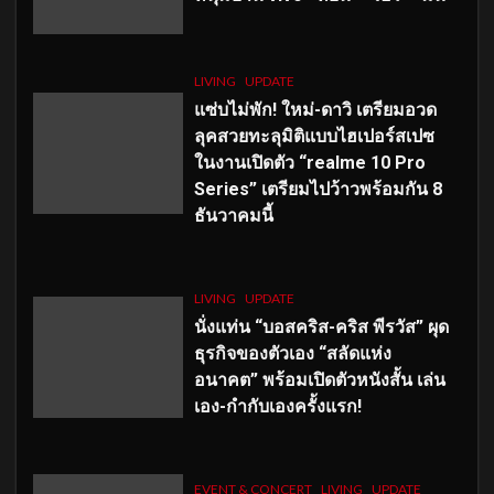
LIVING
UPDATE
แซ่บไม่พัก! ใหม่-ดาวิ เตรียมอวด
ลุคสวยทะลุมิติแบบไฮเปอร์สเปซ
ในงานเปิดตัว “realme 10 Pro
Series” เตรียมไปว้าวพร้อมกัน 8
ธันวาคมนี้
LIVING
UPDATE
นั่งแท่น “บอสคริส-คริส พีรวัส” ผุด
ธุรกิจของตัวเอง “สลัดแห่ง
อนาคต” พร้อมเปิดตัวหนังสั้น เล่น
เอง-กำกับเองครั้งแรก!
EVENT & CONCERT
LIVING
UPDATE