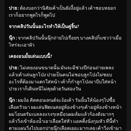
ปาย :
ต้องบอกว่านิสัยเค้าเป็นยังงี้อยู่แล้ว เค้าชอบหยอก
เราก็อยากพูดไรก็พูดไป
จากคลิปวันนั้นอะไรทำให้เป็นคู่จิ้น
?
นุ๊ก :
จากคลิปวันนั้นนุ๊กถ่ายไปเรื่อยๆ บางคลิปก็แซวว่าเมื่อ
ไหร่จะเอาผัว
เคยงอนมั้ยเล่นแบบนี้
?
ปาย :
ไม่เคยงอนขนาดนั้น มันจะมีช่วงปีก่อนถ่ายเพลง
แล้วเค้าเล่นลูกโป่ง ปายเป็นคนไม่ชอบลูกโป่งไม่ชอบ
อะไรที่ต้องมาแตกใส่หน้า เค้าก็กำลูกโป่งมาบีบใส่หน้า
ปาย เราก็เดินหนีไม่คุยด้วยวันสองวัน
นุ๊ก :
ผมง้อ คิดคอนเทนต์จะง้อเค้า วันนั้นให้น้องๆไปซื้อ
เลือดวัวมา ผมเล่นฟิตเนสอยู่ห้องข้างๆเค้าอยู่ห้องข้างหน้า
ผมโยนดรัมเบลลงแรงๆเหมือนผมล้มแล้วร้องดังมากๆ
แล้ววิ่งเข้าห้องน้ำเอาเลือดใส่หัว แอคติ้งนั่งกุมหัว ทีนี้ทำ
ตามแผนวิ่งไปบอกปายนุ๊กเลือดเยอะมากเลย เค้าวิ่งเข้ามา