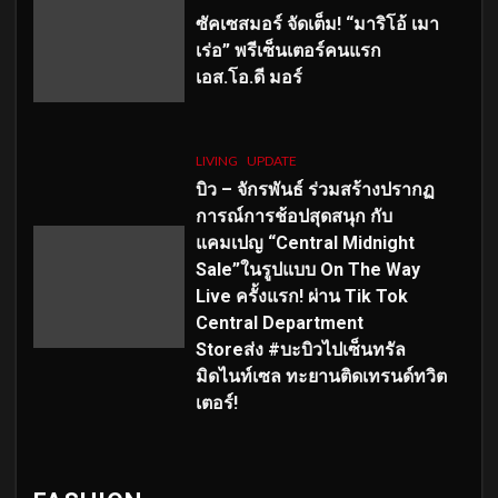
ซัคเซสมอร์ จัดเต็ม
!
“มาริโอ้ เมา
เร่อ” พรีเซ็นเตอร์คนแรก
เอส
.โอ.ดี มอร์
LIVING
UPDATE
บิว – จักรพันธ์ ร่วมสร้างปรากฏ
การณ์การช้อปสุดสนุก กับ
แคมเปญ “Central Midnight
Sale”ในรูปแบบ On The Way
Live ครั้งแรก! ผ่าน Tik Tok
Central Department
Storeส่ง #บะบิวไปเซ็นทรัล
มิดไนท์เซล ทะยานติดเทรนด์ทวิต
เตอร์!