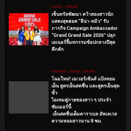
LIVING
UPDATE
เซ็นทรัลพัฒนา คว้าสองสาวนัก
แสดงสุดฮอต “ลีน่า-หมิว” รับ
ภารกิจ Campaign Ambassador
“Grand Grand Sale 2026” ปลุก
เอเนอร์จี้มหกรรมช้อปกลางปีสุด
คึกคัก
FASHION
LIVING
UPDATE
โฉมใหม่
! เอเวอร์เซ้นส์ แป้งหอม
เย็น สูตรเย็นสดชื่น และสูตรเย็นสุด
ขั้ว
ไอเทมคู่กายของสาว ๆ ประจำ
ซัมเมอร์นี้
เย็นสดชื่นเต็มคาราเบล อัพเลเวล
ความหอมยาวนาน
8
ชม.