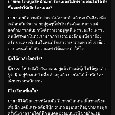
ปายเคยโดนบูลลี่หนักมาก ร้องเพลงไม่เพราะ เต้นไม่ได้ ถึง
ขึ้นจะทำให้เลิกร้องเพลง
?
ปาย :
เคยมีความคิดว่าเราไม่อยากทำแล้วนะ มันถึงจุดดิ่ง
เหมือนกันว่าเรามาอยู่จุดๆนี้ทำไม ต้องโดนคนว่า แต่
สุดท้ายเรากลับมานั่งคิดว่าเราอยู่จุดนี้เพราะอะไร เพราะ
คนที่ศรัทธาในตัวเรามากกว่า เรามองอีกมุมนึง ว่าต้อง
ศรัทธาและเชื่อมั่นในคนที่รักเราว่าเราต้องทำได้ เราต้อง
ตอบแทนเค้าถ้าคิดว่าผมทำได้ผมจะทำให้ได้
นุ๊กให้กำลังใจยังไง
?
นุ๊ก :
เราให้กำลังใจกันตลอดอยู่แล้ว ถึงแม้นุ๊กไม่ได้พูดเค้า
รู้ว่านุ๊กอยู่ข้างเค้าไม่ทิ้งเค้าอยู่แล้ว ปายไม่ได้เป็นนักร้อง
เค้ามาจากพนักงาน
มีไปเรียนเพิ่มมั้ย
?
ปาย :
มีได้เรียนเวลานึง แต่ไม่มีเวลาเรียนต่อ เดี๋ยวลงเรียน
เพิ่มอีก แต่มีเหตุผลคือมีนุ๊ก ธนดล อยู่บนเวทีอยู่ ปายเคยพูด
ครั้งนึงว่าตราบใดที่นุ๊ก ธนดล ยังอยู่บนเวที ปายก็จะอยู่