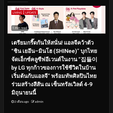
LIVING
UPDATE
1 min read
เตรียมกรี๊ดกันให้สนั่น! แอลจีคว้าตัว
“ชิน เยอึน–มินโฮ (SHINee)” บุกไทย
จัดเอ็กซ์คลูซีฟอีเวนต์ในงาน “집들이
by LG ทุกก้าวของการใช้ชีวิตในบ้าน
เริ่มต้นกับแอลจี” พร้อมทัพศิลปินไทย
ร่วมสร้างสีสัน ณ เซ็นทรัลเวิลด์ 4-9
มิถุนายนนี้
2 เดือน ago
admin