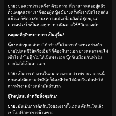
ปาย :
ของเราน่าจะครึ่งๆ ด้วยความที่เราสาวหล่ออยู่แล้ว
ตั้งแต่ยุคแรกๆเราก็ชอบผู้หญิง มีบางครั้งที่เราเปิดใจคุยกัน
แล้วแต่ก็คิดว่าสถานะความเป็นเพื่อนยังดีที่สุดอยู่ แต่
ความห่วงใยเป็นห่วงทุกๆการเดินทางใช้ชีวิตของเค้า
เหตุผลที่ยุติบทบาทการเป็นคู่จิ้น
?
นุ๊ก :
หลักๆเลยมันจะได้กว้างขึ้นในการทำงาน อย่างถ้า
ปายไปเล่นซีรีย์หรือเอ็มวี ก็ต้องมีนางเอก บางคนอาจจะไม่
เข้าใจ ทำไมนุ๊กไม่ได้เป็นพระเอก นุ๊กก็เหมือนกันทำไม
ปายไม่ได้เป็นนางเอก
ปาย :
เป็นการทำงานในอนาคตมากกว่า เพราะว่าตอนนี้
ทุกคนยังติดภาพว่ามีนุ๊กก็ต้องมีปายไปด้วยกัน มันทำให้
การทำงานข้างหน้ามันลำบาก
ผู้ใหญ่แนะนำหรือนั่งคุยกัน
?
ปาย :
มันเป็นการตัดสินใจของเราทั้ง 2 คน ตัดสินใจแล้ว
เราไปปรึกษาทางด้านค่าย