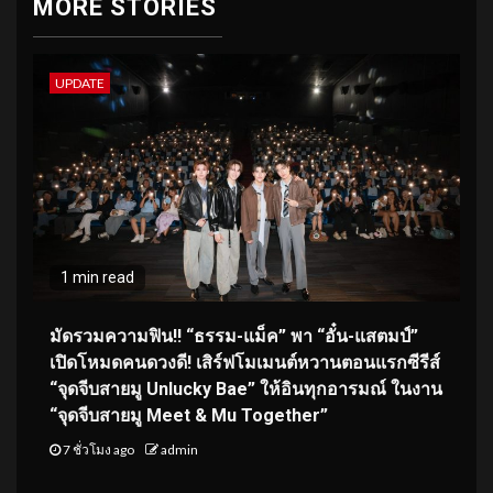
MORE STORIES
UPDATE
1 min read
มัดรวมความฟิน!! “ธรรม-แม็ค” พา “อั๋น-แสตมป์”
เปิดโหมดคนดวงดี! เสิร์ฟโมเมนต์หวานตอนแรกซีรีส์
“จุดจีบสายมู Unlucky Bae” ให้อินทุกอารมณ์ ในงาน
“จุดจีบสายมู Meet & Mu Together”
7 ชั่วโมง ago
admin