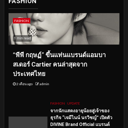
FASHION
FASHION
1 min read
“พีพี กฤษฏ์” ขึ้นแท่นแบรนด์แอมบา
สเดอร์ Cartier คนล่าสุดจาก
ประเทศไทย
2 เดือน ago
admin
FASHION
UPDATE
จากนักแสดงอายุน้อยสู่เจ้าของ
ธุรกิจ “เจมีไนน์ นรวิชญ์” เปิดตัว
DIVINE Brand Official แบรนด์