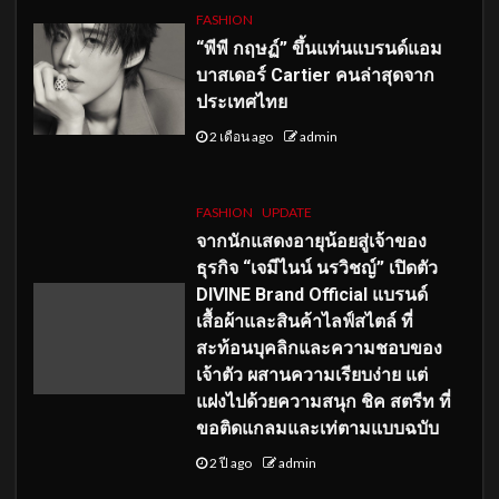
FASHION
“พีพี กฤษฏ์” ขึ้นแท่นแบรนด์แอม
บาสเดอร์ Cartier คนล่าสุดจาก
ประเทศไทย
2 เดือน ago
admin
FASHION
UPDATE
จากนักแสดงอายุน้อยสู่เจ้าของ
ธุรกิจ “เจมีไนน์ นรวิชญ์” เปิดตัว
DIVINE Brand Official แบรนด์
เสื้อผ้าและสินค้าไลฟ์สไตล์ ที่
สะท้อนบุคลิกและความชอบของ
เจ้าตัว ผสานความเรียบง่าย แต่
แฝงไปด้วยความสนุก ชิค สตรีท ที่
ขอติดแกลมและเท่ตามแบบฉบับ
2 ปี ago
admin