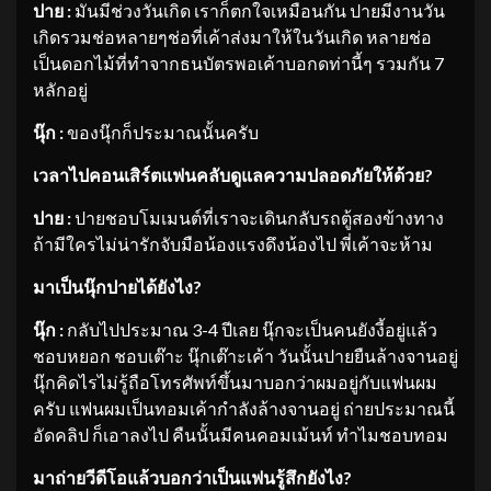
ปาย :
มันมีช่วงวันเกิด เราก็ตกใจเหมือนกัน ปายมีงานวัน
เกิดรวมช่อหลายๆช่อที่เค้าส่งมาให้ในวันเกิด หลายช่อ
เป็นดอกไม้ที่ทำจากธนบัตรพอเค้าบอกดท่านี้ๆ รวมกัน 7
หลักอยู่
นุ๊ก :
ของนุ๊กก็ประมาณนั้นครับ
เวลาไปคอนเสิร์ตแฟนคลับดูแลความปลอดภัยให้ด้วย
?
ปาย :
ปายชอบโมเมนต์ที่เราจะเดินกลับรถตู้สองข้างทาง
ถ้ามีใครไม่น่ารักจับมือน้องแรงดึงน้องไป พี่เค้าจะห้าม
มาเป็นนุ๊กปายได้ยังไง
?
นุ๊ก :
กลับไปประมาณ 3-4 ปีเลย นุ๊กจะเป็นคนยังงี้อยู่แล้ว
ชอบหยอก ชอบเต๊าะ นุ๊กเต๊าะเค้า วันนั้นปายยืนล้างจานอยู่
นุ๊กคิดไรไม่รู้ถือโทรศัพท์ขึ้นมาบอกว่าผมอยู่กับแฟนผม
ครับ แฟนผมเป็นทอมเค้ากำลังล้างจานอยู่ ถ่ายประมาณนี้
อัดคลิป ก็เอาลงไป คืนนั้นมีคนคอมเม้นท์ ทำไมชอบทอม
มาถ่ายวีดีโอแล้วบอกว่าเป็นแฟนรู้สึกยังไง
?