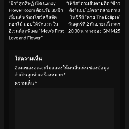
“มิว” ศุภศิษฏ์ เปิด Candy
“เฟิร์ส” ตามสืบตามติด “ข้าว
Reading
Flower Room ต้อนรับ 30 มิว
ตัง” แบบไม่คลาดสายตา!!!
เลี่ยนส์ พร้อมโชว์สกิลจัด
ในซีรีส์ “คาธ The Eclipse”
ดอกไม้ มอบให้รักแรก ใน
วันศุกร์ที่ 2 กันยายนนี้ เวลา
อีเวนต์สุดพิเศษ “Mew’s First
20.30 น. ทางช่อง GMM25
Love and Flower”
ใส่ความเห็น
อีเมลของคุณจะไม่แสดงให้คนอื่นเห็น
ช่องข้อมูล
จำเป็นถูกทำเครื่องหมาย
*
ความเห็น
*