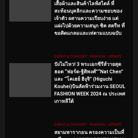
เสื้อผ้าและสินค้าไลฟ์สไตล์ ที่
สะท้อนบุคลิกและความชอบของ
เจ้าตัว ผสานความเรียบง่าย แต่
แฝงไปด้วยความสนุก ชิค สตรีท ที่
ขอติดแกลมและเท่ตามแบบฉบับ
EVENT & CONCERT
FASHION
UPDATE
ปังไม่ไหว! 3 พระเอกซีรีส์วายสุด
ฮอต “ฟอร์ด-ฐิติพงศ์”“Nat Chen”
และ “โคเฮย์ ฮิงุจิ” (Higuchi
Kouhei)บินลัดฟ้าร่วมงาน SEOUL
FASHION WEEK 2024 ณ ประเทศ
เกาหลีใต้
EVENT & CONCERT
FASHION
UPDATE
สยามพารากอน ครองความเป็นที่