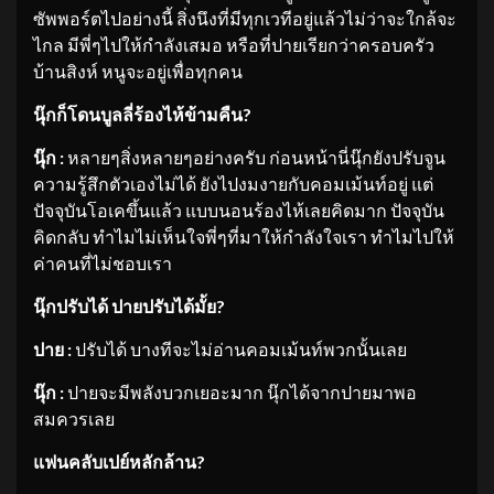
ซัพพอร์ตไปอย่างนี้ สิ่งนึงที่มีทุกเวทีอยู่แล้วไม่ว่าจะใกล้จะ
ไกล มีพี่ๆไปให้กำลังเสมอ หรือที่ปายเรียกว่าครอบครัว
บ้านสิงห์ หนูจะอยู่เพื่อทุกคน
นุ๊กก็โดนบูลลี่ร้องไห้ข้ามคืน
?
นุ๊ก :
หลายๆสิ่งหลายๆอย่างครับ ก่อนหน้านี่นุ๊กยังปรับจูน
ความรู้สึกตัวเองไม่ได้ ยังไปงมงายกับคอมเม้นท์อยู่ แต่
ปัจจุบันโอเคขึ้นแล้ว แบบนอนร้องไห้เลยคิดมาก ปัจจุบัน
คิดกลับ ทำไมไม่เห็นใจพี่ๆที่มาให้กำลังใจเรา ทำไมไปให้
ค่าคนที่ไม่ชอบเรา
นุ๊กปรับได้ ปายปรับได้มั้ย
?
ปาย :
ปรับได้ บางทีจะไม่อ่านคอมเม้นท์พวกนั้นเลย
นุ๊ก :
ปายจะมีพลังบวกเยอะมาก นุ๊กได้จากปายมาพอ
สมควรเลย
แฟนคลับเปย์หลักล้าน
?