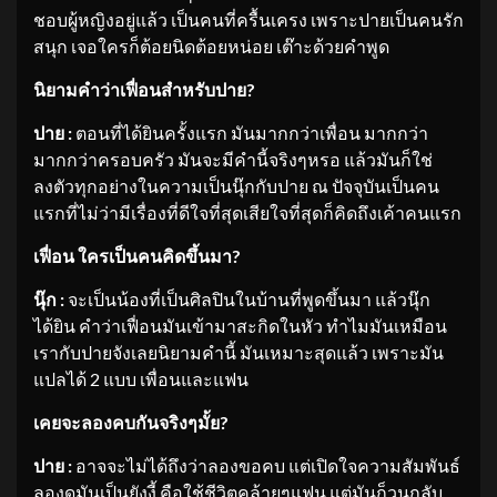
ชอบผู้หญิงอยู่แล้ว เป็นคนที่ครื้นเครง เพราะปายเป็นคนรัก
สนุก เจอใครก็ต้อยนิดต้อยหน่อย เต๊าะด้วยคำพูด
นิยามคำว่าเฟื่อนสำหรับปาย
?
ปาย :
ตอนที่ได้ยินครั้งแรก มันมากกว่าเพื่อน มากกว่า
มากกว่าครอบครัว มันจะมีคำนี้จริงๆหรอ แล้วมันก็ใช่
ลงตัวทุกอย่างในความเป็นนุ๊กกับปาย ณ ปัจจุบันเป็นคน
แรกที่ไม่ว่ามีเรื่องที่ดีใจที่สุดเสียใจที่สุดก็คิดถึงเค้าคนแรก
เฟื่อน ใครเป็นคนคิดขึ้นมา
?
นุ๊ก :
จะเป็นน้องที่เป็นศิลปินในบ้านที่พูดขึ้นมา แล้วนุ๊ก
ได้ยิน คำว่าเฟื่อนมันเข้ามาสะกิดในหัว ทำไมมันเหมือน
เรากับปายจังเลยนิยามคำนี้ มันเหมาะสุดแล้ว เพราะมัน
แปลได้ 2 แบบ เพื่อนและแฟน
เคยจะลองคบกันจริงๆมั้ย
?
ปาย :
อาจจะไม่ได้ถึงว่าลองขอคบ แต่เปิดใจความสัมพันธ์
ลองดูมันเป็นยังงี้ คือใช้ชีวิตคล้ายๆแฟน แต่มันก็วนกลับ