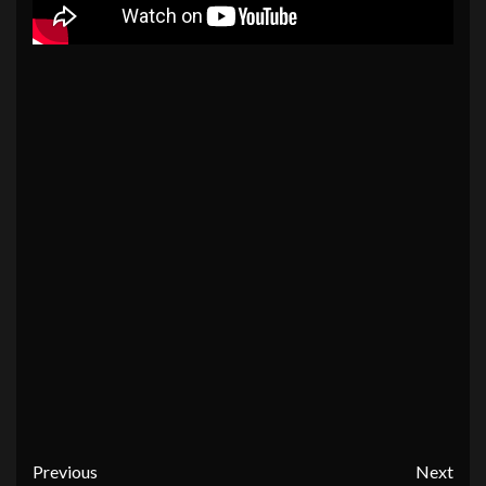
Continue
Previous
Next