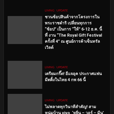
LIVING
UPDATE
ชวนช้อปสินค้าจากโครงการใน
พระราชดำริ เปลี่ยนทุกการ
“ช้อป” เป็นการ “ให้” 6-12 ธ.ค. นี้
ที่ งาน “The Royal Gift Festival
ครั้งที่ 4” ณ ศูนย์การค้าเซ็นทรัล
เวิลด์
LIVING
UPDATE
เตรียมกรี๊ด! อีแจอุค ประกาศแฟน
มีตติ้งในไทย 4 กพ 66 นี้
LIVING
UPDATE
ไม่พลาดทุกวินาทีสำคัญ
! สาม
หนุ่มบ้าน vivo ‘หยิ่น – วอร์ – มีน’