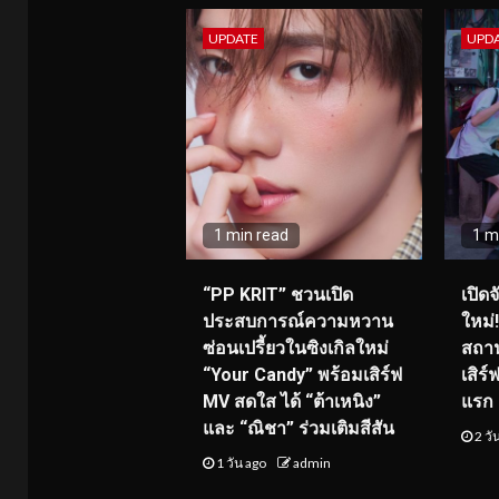
UPDATE
UPD
1 min read
1 m
“PP KRIT” ชวนเปิด
เปิด
ประสบการณ์ความหวาน
ใหม่
ซ่อนเปรี้ยวในซิงเกิลใหม่
สถาน
“Your Candy” พร้อมเสิร์ฟ
เสิร
MV สดใส ได้ “ต้าเหนิง”
แรก 8
และ “ณิชา” ร่วมเติมสีสัน
2 วั
1 วัน ago
admin