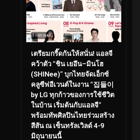
1 min read
เตรียมกรี๊ดกันให้สนั่น! แอลจี
คว้าตัว “ชิน เยอึน–มินโฮ
(SHINee)” บุกไทยจัดเอ็กซ์
คลูซีฟอีเวนต์ในงาน “집들이
by LG ทุกก้าวของการใช้ชีวิต
ในบ้าน เริ่มต้นกับแอลจี”
พร้อมทัพศิลปินไทยร่วมสร้าง
สีสัน ณ เซ็นทรัลเวิลด์ 4-9
มิถุนายนนี้