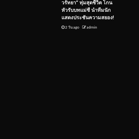
วรัทยา” ทุ่มสุดชีวิต โกน
หัวรับบทแม่ชี นำทีมนัก
แสดงประชันความสยอง!
2 วัน ago
admin