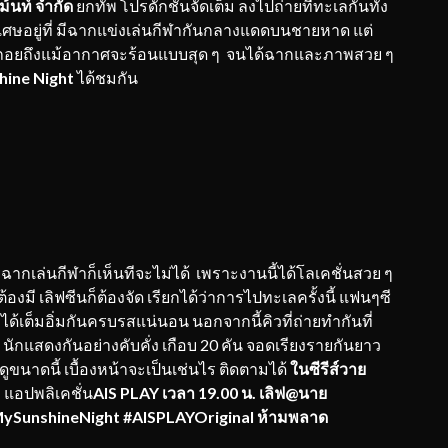
ม้นท์ จำกัด
ยกทัพ โปรดักชันจัดเต็ม ลงไปถ่ายที่ทะเลกันทั้ง
ิเศษอยู่ที่ มีฉากแข่งเล่นกีฬากันกลางแดดบนชายหาด แต่
ม่ถอยถึงแม้อากาศจะร้อนแบบสุด ๆ จนได้ฉากและภาพสวย ๆ
hine Night
ได้ชมกัน
ล่นกีฬาก็เห็นทีจะไม่ได้ เพราะงานนี้ได้โลเคชั่นสวย ๆ
งมี เลิฟซีนก็ต้องจัด เรียกได้ว่าการไปทะเลครั้งนี้ แฟนๆซี
ได้เต็มอิ่มกันครบรสแน่นอน นอกจากนี้คิวที่ถ่ายทำกันที่
ๆ นักแสดงกันอย่างคับคั่ง เกือบ 20 คัน จอดเรียงรายกันยาว
ดูขนาดนี้ เบื้องหน้าจะเป็นเช่นไร ติดตามได้
ในซีรีส์วาย
 แอปพลิเคชั่น
AIS PLAY เวลา 19.00 น.
เลิฟ
@นาย
SunshineNight #AISPLAYOriginal ห้ามพลาด