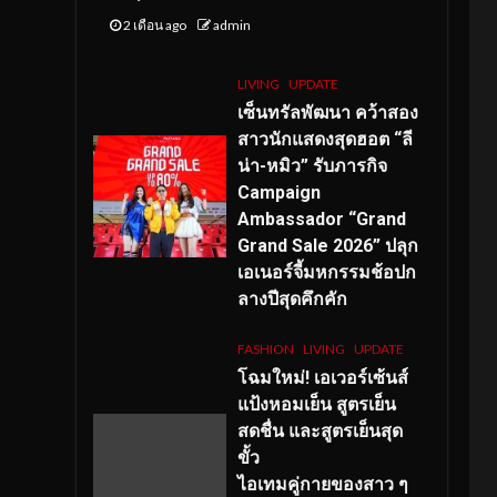
2 เดือน ago
admin
LIVING
UPDATE
เซ็นทรัลพัฒนา คว้าสอง
สาวนักแสดงสุดฮอต “ลี
น่า-หมิว” รับภารกิจ
Campaign
Ambassador “Grand
Grand Sale 2026” ปลุก
เอเนอร์จี้มหกรรมช้อปก
ลางปีสุดคึกคัก
FASHION
LIVING
UPDATE
โฉมใหม่
! เอเวอร์เซ้นส์
แป้งหอมเย็น สูตรเย็น
สดชื่น และสูตรเย็นสุด
ขั้ว
ไอเทมคู่กายของสาว ๆ