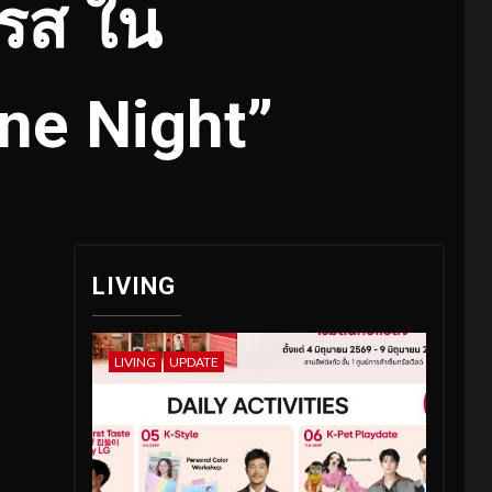
บรส ใน
ne Night”
LIVING
LIVING
UPDATE