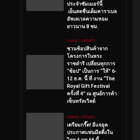
ประจำซัมเมอร์นี้
เย็นสดชื่นเต็มคาราเบล
อัพเลเวลความหอม
ยาวนาน
8
ชม.
LIVING
UPDATE
ชวนช้อปสินค้าจาก
โครงการในพระ
ราชดำริ เปลี่ยนทุกการ
“ช้อป” เป็นการ “ให้” 6-
12 ธ.ค. นี้ ที่ งาน “The
Royal Gift Festival
ครั้งที่ 4” ณ ศูนย์การค้า
เซ็นทรัลเวิลด์
LIVING
UPDATE
เตรียมกรี๊ด! อีแจอุค
ประกาศแฟนมีตติ้งใน
ไทย 4 กพ 66 นี้