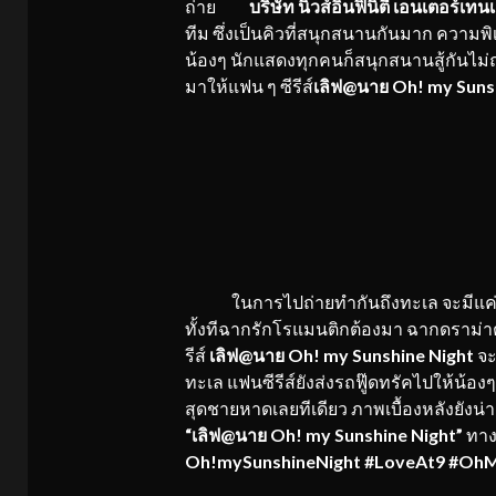
ถ่าย
บริษัท นิวส์อินฟินิตี้ เอนเตอร์เทนเ
ทีม ซึ่งเป็นคิวที่สนุกสนานกันมาก ความพ
น้องๆ นักแสดงทุกคนก็สนุกสนานสู้กันไ
มาให้แฟน ๆ ซีรีส์
เลิฟ@นาย Oh! my Suns
ในการไปถ่ายทำกันถึงทะเล จะมีแค่ฉากเ
ทั้งทีฉากรักโรแมนติกต้องมา ฉากดราม่าต้อ
รีส์
เลิฟ
@นาย Oh! my Sunshine Night
จะ
ทะเล แฟนซีรีส์ยังส่งรถฟู๊ดทรัคไปให้น้อง
สุดชายหาดเลยทีเดียว ภาพเบื้องหลังยังน่า
“เลิฟ
@นาย Oh! my Sunshine Night”
ทาง
Oh!mySunshineNight
#LoveAt9 #OhMy