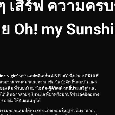
 ๆ เสิร์ฟ ความคร
ย Oh! my Sunshi
ine Night”
ทาง
แอปพลิเคชั่น
AIS PLAY
ซึ่งล่าสุด
อีพี10 ที่
เลยว่าความสนุกและความเข้มข้น ยังจัดเต็มแบบไม่แผ่ว
กของ
คิม
ที่รับบทโดย “
โอห์ม
-ฐิติวัฒน์ ฤทธิ์ประเสริฐ”
และ
งได้เห็นฉากสวย ๆ ริมทะเล ที่มาพร้อมกับกีฬายอดฮิตอย่าง
รอยยิ้มให้กับแฟน ๆ ได้
มออกแคมป์ที่ทะเลก่อนปิดเทอมใหญ่ ซึ่งทีมงานกอง