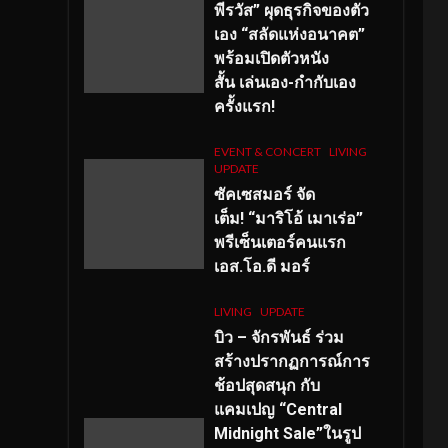
พีรวัส” ผุดธุรกิจของตัว
เอง “สลัดแห่งอนาคต”
พร้อมเปิดตัวหนัง
สั้น เล่นเอง-กำกับเอง
ครั้งแรก!
EVENT & CONCERT
LIVING
UPDATE
ซัคเซสมอร์ จัด
เต็ม
!
“มาริโอ้ เมาเร่อ”
พรีเซ็นเตอร์คนแรก
เอส
.โอ.ดี มอร์
LIVING
UPDATE
บิว – จักรพันธ์ ร่วม
สร้างปรากฏการณ์การ
ช้อปสุดสนุก กับ
แคมเปญ “Central
Midnight Sale”ในรูป