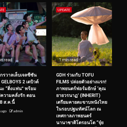
ATE
UPDATE
in read
1 min read
จักรวาลเล็บเจลซีซัน
GDH ร่วมกับ TOFU
! GELBOYS 2 เดบิวต์
FILMS ปล่อยตัวอย่างแรก!
ะ “ติ่งแฟน” พร้อม
ภาพยนตร์ฟอร์มยักษ์ ‘คุณ
์ฟความคลั่งรัก ตอน
ยายวรนาฏ’ (INHERIT)
 ส.ค.นี้
เตรียมคายตะขาบหนังไทย
ในรอบปฐมทัศน์โลก ณ
น ago
admin
เทศกาลภาพยนตร์
นานาชาติโตรอนโต “จุ๋ย