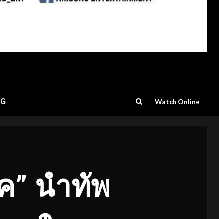
NG
Watch Online
้ค” นำทัพ