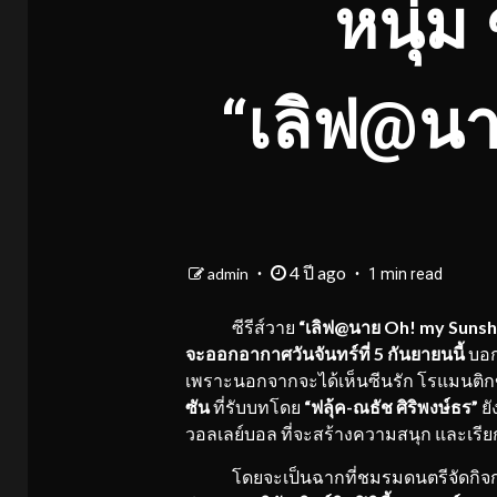
หนุ่ม
“เลิฟ@นา
4 ปี ago
admin
1 min read
ซีรีส์วาย
“เลิฟ
@นาย Oh! my Sunsh
จะออกอากาศวันจันทร์ที่ 5 กันยายนนี้
บอก
เพราะนอกจากจะได้เห็นซีนรัก โรแมนติ
ซัน
ที่รับบทโดย
“ฟลุ้ค-ณธัช ศิริพงษ์ธร”
ยั
วอลเลย์บอล ที่จะสร้างความสนุก และเรียก
โดยจะเป็นฉากที่ชมรมดนตรีจัดกิจกรร