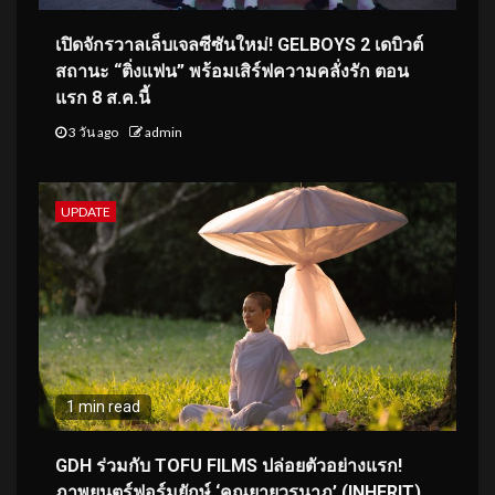
เปิดจักรวาลเล็บเจลซีซันใหม่! GELBOYS 2 เดบิวต์
สถานะ “ติ่งแฟน” พร้อมเสิร์ฟความคลั่งรัก ตอน
แรก 8 ส.ค.นี้
3 วัน ago
admin
UPDATE
1 min read
GDH ร่วมกับ TOFU FILMS ปล่อยตัวอย่างแรก!
ภาพยนตร์ฟอร์มยักษ์ ‘คุณยายวรนาฏ’ (INHERIT)