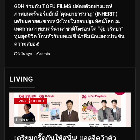
GDH ร่วมกับ TOFU FILMS ปล่อยตัวอย่างแรก!
ภาพยนตร์ฟอร์มยักษ์ ‘คุณยายวรนาฏ’ (INHERIT)
เตรียมคายตะขาบหนังไทยในรอบปฐมทัศน์โลก ณ
เทศกาลภาพยนตร์นานาชาติโตรอนโต “จุ๋ย วรัทยา”
ทุ่มสุดชีวิต โกนหัวรับบทแม่ชี นำทีมนักแสดงประชัน
ความสยอง!
3 วัน ago
admin
LIVING
LIVING
UPDATE
1 min read
เตรียมกรี๊ดกันให้สนั่น! แอลจีคว้าตัว