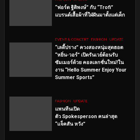
“ฟอร์ด ฐิติพงษ์” กับ “Trofi”
แบรนด์เสื้อผ้าที่ใฝ่ฝันมาตั้งแต่เด็ก
EVENT & CONCERT
FASHION
UPDATE
“เลดี้ปราง” ควงสองหนุ่มสุดฮอต
“หยิ่น-วอร์” เปิดรันเวย์ต้อนรับ
ซัมเมอร์ด้วย คอลเลกชั่นใหม่!ใน
งาน “Hello Summer Enjoy Your
Summer Sports”
FASHION
UPDATE
แพนทีนเปิด
ตัว
Spokesperson คนล่าสุด
“แจ็คสัน หวัง”