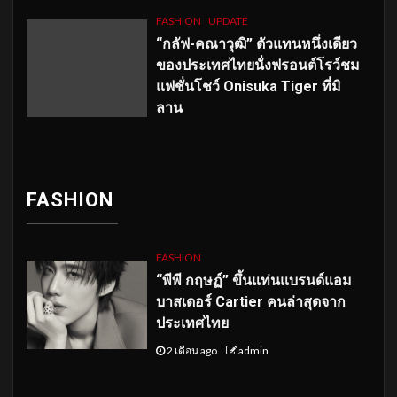
FASHION
UPDATE
“กลัฟ-คณาวุฒิ” ตัวแทนหนึ่งเดียว
ของประเทศไทยนั่งฟรอนต์โรว์ชม
แฟชั่นโชว์ Onisuka Tiger ที่มิ
ลาน
FASHION
FASHION
“พีพี กฤษฏ์” ขึ้นแท่นแบรนด์แอม
บาสเดอร์ Cartier คนล่าสุดจาก
ประเทศไทย
2 เดือน ago
admin