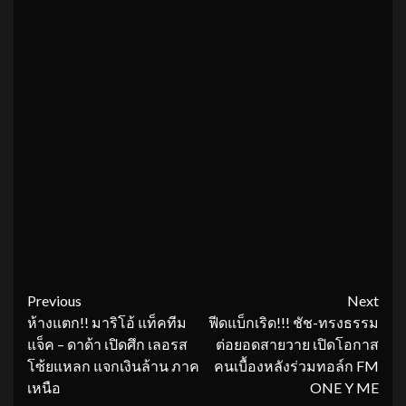
Continue
Previous
Next
ห้างแตก!! มาริโอ้ แท็คทีม
ฟีดแบ็กเริด!!! ชัช-ทรงธรรม
Reading
แจ็ค – ดาด้า เปิดศึก เลอรส
ต่อยอดสายวาย เปิดโอกาส
โซ้ยแหลก แจกเงินล้าน ภาค
คนเบื้องหลังร่วมทอล์ก FM
เหนือ
ONE Y ME