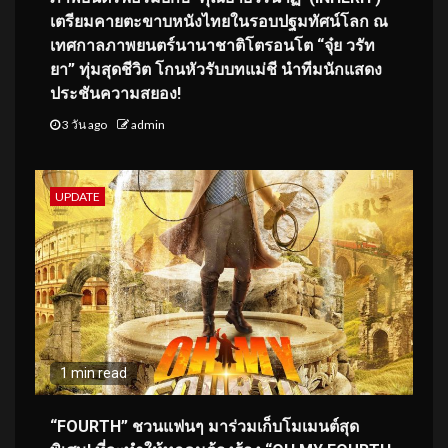
เตรียมคายตะขาบหนังไทยในรอบปฐมทัศน์โลก ณ
เทศกาลภาพยนตร์นานาชาติโตรอนโต “จุ๋ย วรัท
ยา” ทุ่มสุดชีวิต โกนหัวรับบทแม่ชี นำทีมนักแสดง
ประชันความสยอง!
3 วัน ago
admin
UPDATE
1 min read
“FOURTH” ชวนแฟนๆ มาร่วมเก็บโมเมนต์สุด