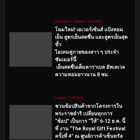
FASHION
LIVING
UPDATE
โฉมใหม่
! เอเวอร์เซ้นส์ แป้งหอม
เย็น สูตรเย็นสดชื่น และสูตรเย็นสุด
ขั้ว
ไอเทมคู่กายของสาว ๆ ประจำ
ซัมเมอร์นี้
เย็นสดชื่นเต็มคาราเบล อัพเลเวล
ความหอมยาวนาน
8
ชม.
LIVING
UPDATE
ชวนช้อปสินค้าจากโครงการใน
พระราชดำริ เปลี่ยนทุกการ
“ช้อป” เป็นการ “ให้” 6-12 ธ.ค. นี้
ที่ งาน “The Royal Gift Festival
ครั้งที่ 4” ณ ศูนย์การค้าเซ็นทรัล