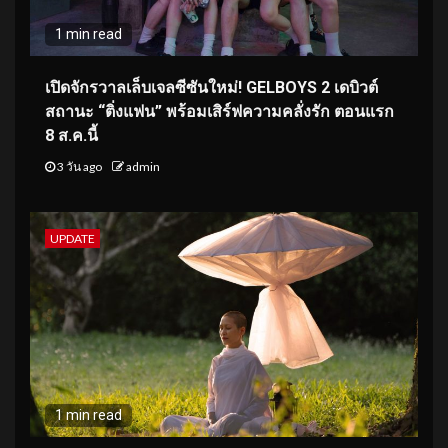
1 min read
เปิดจักรวาลเล็บเจลซีซันใหม่! GELBOYS 2 เดบิวต์
สถานะ “ติ่งแฟน” พร้อมเสิร์ฟความคลั่งรัก ตอนแรก
8 ส.ค.นี้
3 วัน ago
admin
UPDATE
1 min read