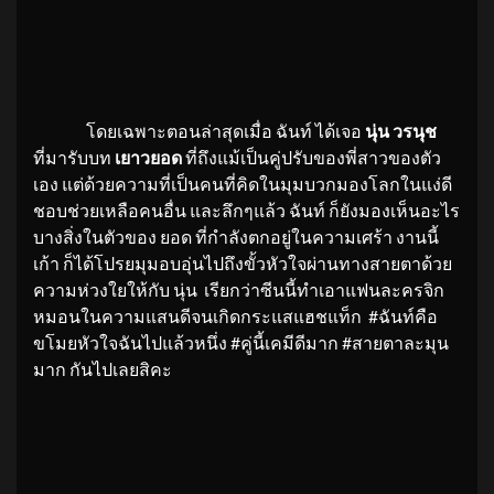
โดยเฉพาะตอนล่าสุดเมื่อ ฉันท์ ได้เจอ
นุ่น วรนุช
ที่มารับบท
เยาวยอด
ที่ถึงแม้เป็นคู่ปรับของพี่สาวของตัว
เอง แต่ด้วยความที่เป็นคนที่คิดในมุมบวกมองโลกในแง่ดี
ชอบช่วยเหลือคนอื่น และลึกๆแล้ว ฉันท์ ก็ยังมองเห็นอะไร
บางสิ่งในตัวของ ยอด ที่กำลังตกอยู่ในความเศร้า งานนี้
เก้า ก็ได้โปรยมุมอบอุ่นไปถึงขั้วหัวใจผ่านทางสายตาด้วย
ความห่วงใยให้กับ นุ่น เรียกว่าซีนนี้ทำเอาแฟนละครจิก
หมอนในความแสนดีจนเกิดกระแสแฮชแท็ก #ฉันท์คือ
ขโมยหัวใจฉันไปแล้วหนึ่ง #คู่นี้เคมีดีมาก #สายตาละมุน
มาก กันไปเลยสิคะ