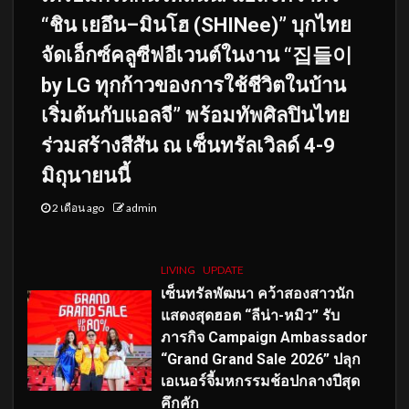
“ชิน เยอึน–มินโฮ (SHINee)” บุกไทย
จัดเอ็กซ์คลูซีฟอีเวนต์ในงาน “집들이
by LG ทุกก้าวของการใช้ชีวิตในบ้าน
เริ่มต้นกับแอลจี” พร้อมทัพศิลปินไทย
ร่วมสร้างสีสัน ณ เซ็นทรัลเวิลด์ 4-9
มิถุนายนนี้
2 เดือน ago
admin
LIVING
UPDATE
เซ็นทรัลพัฒนา คว้าสองสาวนัก
แสดงสุดฮอต “ลีน่า-หมิว” รับ
ภารกิจ Campaign Ambassador
“Grand Grand Sale 2026” ปลุก
เอเนอร์จี้มหกรรมช้อปกลางปีสุด
คึกคัก