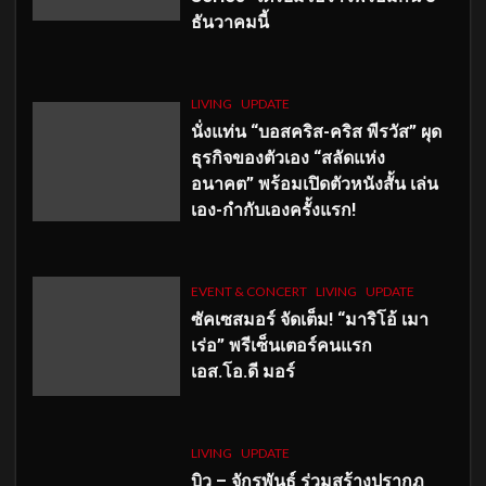
ธันวาคมนี้
LIVING
UPDATE
นั่งแท่น “บอสคริส-คริส พีรวัส” ผุด
ธุรกิจของตัวเอง “สลัดแห่ง
อนาคต” พร้อมเปิดตัวหนังสั้น เล่น
เอง-กำกับเองครั้งแรก!
EVENT & CONCERT
LIVING
UPDATE
ซัคเซสมอร์ จัดเต็ม
!
“มาริโอ้ เมา
เร่อ” พรีเซ็นเตอร์คนแรก
เอส
.โอ.ดี มอร์
LIVING
UPDATE
บิว – จักรพันธ์ ร่วมสร้างปรากฏ