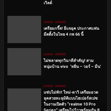
เวิลด์
LIVING
UPDATE
เตรียมกรี๊ด! อีแจอุค ประกาศแฟน
มีตติ้งในไทย 4 กพ 66 นี้
LIVING
UPDATE
ไม่พลาดทุกวินาทีสำคัญ
! สาม
หนุ่มบ้าน vivo ‘หยิ่น – วอร์ – มีน’
LIVING
UPDATE
แซ่บไม่พัก! ใหม่-ดาวิ เตรียมอวด
ลุคสวยทะลุมิติแบบไฮเปอร์สเปซ
ในงานเปิดตัว “realme 10 Pro
Series” เตรียมไปว้าวพร้อมกัน 8