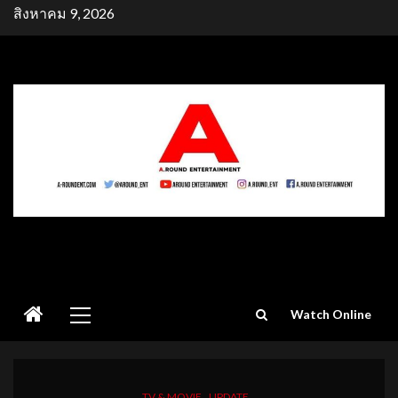
Skip
สิงหาคม 9, 2026
to
content
Primary
Watch Online
Menu
TV & MOVIE
UPDATE