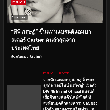
FASHION
1 min read
“พีพี กฤษฏ์” ขึ้นแท่นแบรนด์แอมบา
สเดอร์ Cartier คนล่าสุดจาก
ประเทศไทย
2 เดือน ago
admin
FASHION
UPDATE
จากนักแสดงอายุน้อยสู่เจ้าของ
ธุรกิจ “เจมีไนน์ นรวิชญ์” เปิดตัว
DIVINE Brand Official แบรนด์
เสื้อผ้าและสินค้าไลฟ์สไตล์ ที่
สะท้อนบุคลิกและความชอบของ
เจ้าตัว ผสานความเรียบง่าย แต่