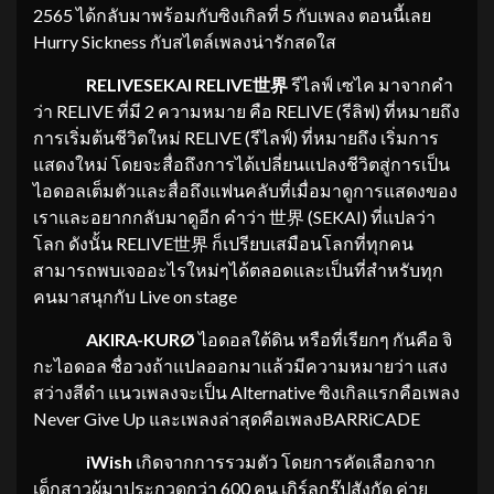
2565 ได้กลับมาพร้อมกับซิงเกิลที่ 5 กับเพลง ตอนนี้เลย
Hurry Sickness กับสไตล์เพลงน่ารักสดใส
RELIVESEKAI RELIVE
世界
รีไลฟ์ เซไค มาจากคำ
ว่า RELIVE ที่มี 2 ความหมาย คือ RELIVE (รีลิฟ) ที่หมายถึง
การเริ่มต้นชีวิตใหม่ RELIVE (รีไลฟ์) ที่หมายถึง เริ่มการ
แสดงใหม่ โดยจะสื่อถึงการได้เปลี่ยนแปลงชีวิตสู่การเป็น
ไอดอลเต็มตัวและสื่อถึงแฟนคลับที่เมื่อมาดูการแสดงของ
เราและอยากกลับมาดูอีก คำว่า 世界 (SEKAI) ที่แปลว่า
โลก ดังนั้น RELIVE世界 ก็เปรียบเสมือนโลกที่ทุกคน
สามารถพบเจออะไรใหม่ๆได้ตลอดและเป็นที่สำหรับทุก
คนมาสนุกกับ Live on stage
AKIRA-KURØ
ไอดอลใต้ดิน หรือที่เรียกๆ กันคือ จิ
กะไอดอล ชื่อวงถ้าแปลออกมาแล้วมีความหมายว่า แสง
สว่างสีดำ แนวเพลงจะเป็น Alternative ซิงเกิลแรกคือเพลง
Never Give Up และเพลงล่าสุดคือเพลงBARRiCADE
iWish
เกิดจากการรวมตัว โดยการคัดเลือกจาก
เด็กสาวผู้มาประกวดกว่า 600 คน เกิร์ลกรุ๊ปสังกัด ค่าย