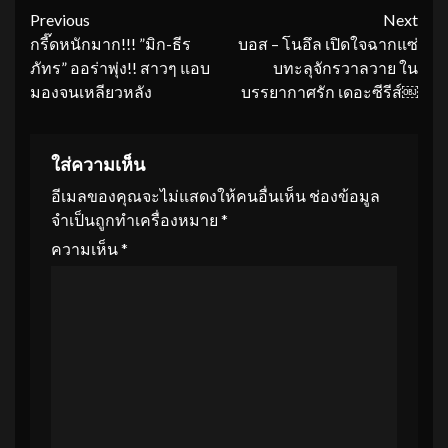
Continue
Previous
Next
กรี๊ดหนักมาก!!! ”มิก-ธีร
บอส – โนอึล เปิดใจฉากแซ่
Reading
ภัทร” ออร่าพุ่ง!! สาวๆ แอบ
บทะลุจักรวาลวาย ใน
มองจนเหลียวหลัง
บรรยากาศรัก เดอะซีรีส์￼
ใส่ความเห็น
อีเมลของคุณจะไม่แสดงให้คนอื่นเห็น
ช่องข้อมูล
จำเป็นถูกทำเครื่องหมาย
*
ความเห็น
*