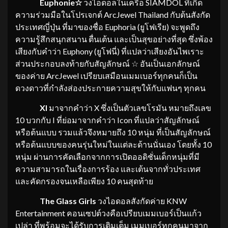
Euphonie
☆
วงไอดอลในเครือ SIAMDOL ที่เกิด
ความร่วมมือในโปรเจกต์ ArcJewel Thailand กับต้นสังกัด
ประเทศญี่ปุ่น ที่มาของชื่อ Euphoria (ยูโฟเรีย) จะพูดถึง
ความรู้สึกสนุกสนาน ตื่นเต้น และเป็นสุขอย่างที่สุด ซึ่งพ้อง
เสียงกับคำว่า Euphony (ยูโฟนี่) ที่แปลว่าเสียงอันไพเราะ
ส่วนประกอบลงท้ายกับสัญลักษณ์ ☆ อันเป็นเอกลักษณ์
ของค่าย ArcJewel เปรียบเสมือนเมมเบอร์ทุกคนก็เป็น
ดวงดาวที่กำลังส่องประกายความสุขให้กับแฟนๆ ทุกคน
XI
มาจากคำว่า X ซึ่งเป็นตัวเลขโรมัน หมายถึงเลข
10 บวกกับ I ที่ย่อมาจากคำว่า Icon ที่แปลว่าสัญลักษณ์
หรือต้นแบบ รวมแล้วจึงหมายถึง 10 หนุ่ม ที่เป็นสัญลักษณ์
หรือต้นแบบของคนรุ่นใหม่ในแต่ละด้านนั่นเอง โดยทั้ง 10
หนุ่ม ผ่านการคัดเลือกจากการเปิดออดิชั่นเด็กหนุ่มที่มี
ความสามารถในเรื่องการร้อง และเต้นจากทั่วประเทศ
และคัดกรองจนเหลือเพียง 10 คนสุดท้าย
The Glass Girls
วงไอดอลสังกัดค่าย KNW
Entertainment คอนเซปต์วงคือเปรียบเมมเบอร์เป็นแก้ว
เปล่า ที่พร้อมจะได้รับการเติมเต็ม เมมเบอร์ทุกคนมาจาก