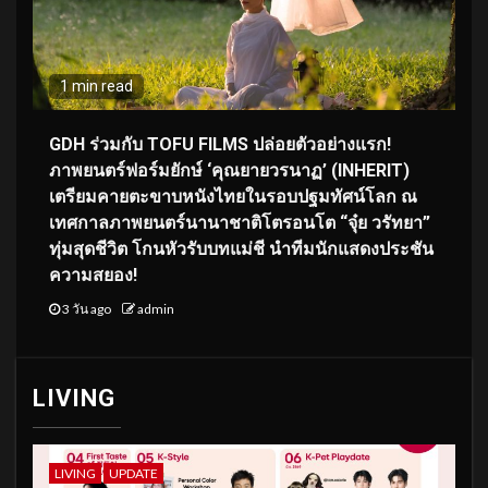
1 min read
GDH ร่วมกับ TOFU FILMS ปล่อยตัวอย่างแรก!
ภาพยนตร์ฟอร์มยักษ์ ‘คุณยายวรนาฏ’ (INHERIT)
เตรียมคายตะขาบหนังไทยในรอบปฐมทัศน์โลก ณ
เทศกาลภาพยนตร์นานาชาติโตรอนโต “จุ๋ย วรัทยา”
ทุ่มสุดชีวิต โกนหัวรับบทแม่ชี นำทีมนักแสดงประชัน
ความสยอง!
3 วัน ago
admin
LIVING
LIVING
UPDATE