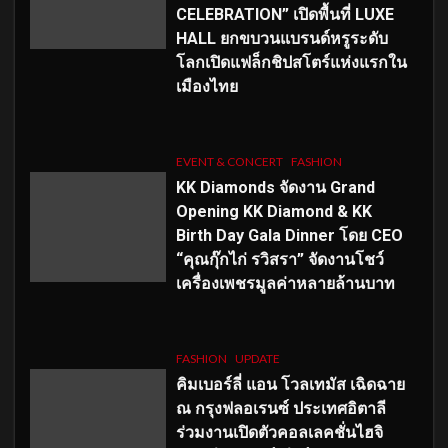
CELEBRATION” เปิดพื้นที่ LUXE
HALL ยกขบวนแบรนด์หรูระดับ
โลกเปิดแฟล็กชิปสโตร์แห่งแรกใน
เมืองไทย
EVENT & CONCERT
FASHION
KK Diamonds จัดงาน Grand
Opening KK Diamond & KK
Birth Day Gala Dinner โดย CEO
“คุณกุ๊กไก่ รวิสรา” จัดงานโชว์
เครื่องเพชรมูลค่าหลายล้านบาท
FASHION
UPDATE
คิมเบอร์ลี่ แอน โวลเทมัส เฉิดฉาย
ณ กรุงฟลอเรนซ์ ประเทศอิตาลี
ร่วมงานเปิดตัวคอลเลคชั่นไฮจิ