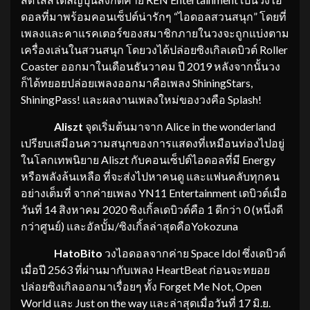
ดอลที่มาพร้อมคอนเซ็ปต์น่ารักๆ “ไอดอลสวนสนุก” โดยที่
เพลงและคาแรคเตอร์ของสมาชิกภายในวงจะถูกแบ่งตาม
เครื่องเล่นในสวนสนุก โดยวงได้ปล่อยซิงเกิลเดบิวต์ Roller
Coaster ออกมาในเดือนธันวาคม ปี 2019 หลังจากนั้นวง
ก็ได้ทยอยปล่อยเพลงออกมาคือเพลง ShiningStars,
ShiningPass! และผลงานเพลงใหม่ของวงคือ Splash!
Aliszt
จุดเริ่มต้นมาจาก Alice in the wonderland
เปรียบเสมือนความสนุกของการแสดงที่เหมือนท่องไปอยู่
ในโลกเทพนิยาย Aliszt กับคอนเซ็ปต์ไอดอลที่มี Energy
หรือพลังล้นเหลือ ที่จะส่งไปหาคนดู และแฟนคลับทุกคน
อย่างเต็มที่ จากค่ายเพลง YN11 Entertainment เดบิวต์เมื่อ
วันที่ 14 สิงหาคม 2020 ซิงเกิ้ลเดบิวต์คือ 1 ดีกว่า 0 (หนึ่งดี
กว่าศูนย์) และอัลบั้ม/ซิงเกิ้ลล่าสุดคือYokozuna
HatoBito
วงไอดอลจากค่าย Space Idol ซึ่งเดบิวต์
เมื่อปี 2563 ที่ผ่านมากับเพลง HeartBeat ก่อนจะทยอย
ปล่อยซิงเกิลออกมาเรื่อยๆ ทั้ง Forget Me Not, Open
World และ Just on the way และล่าสุดเมื่อวันที่ 17 มิ.ย.