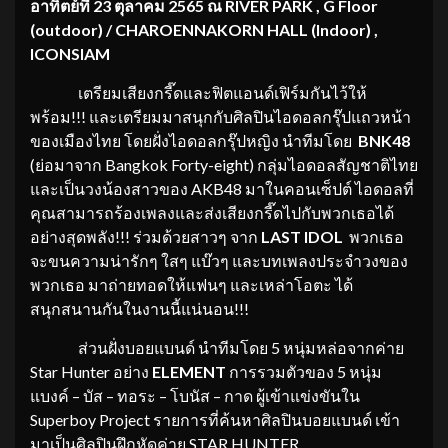
อาทิตย์ที่ 23 ตุลาคม 2565 ณ RIVER PARK , G Floor
(outdoor) / CHAROENNAKORN HALL (Indoor) ,
ICONSIAM
เตรียมเสียงกรี๊ดและฟิตแอนด์เฟิร์มกันไว้ให้
พร้อม!!! และเตรียมมาสนุกกับศิลปินไอดอลกรุ๊ปแถวหน้า
ของเมืองไทย โดยฝั่งไอดอลกรุ๊ปหญิง นำทีมโดย
BNK48
(ย่อมาจาก Bangkok Forty-eight) กลุ่มไอดอลสัญชาติไทย
และเป็นวงน้องสาวของ AKB48 มาในคอนเซ็ปต์ ไอดอลที่
คุณสามารถร้องเพลงและส่งเสียงกรี๊ดไปกับพวกเธอได้
อย่างสุดพลัง!!! ร่วมด้วยสาวๆ จาก
LAST IDOL
พวกเธอ
จะขนความน่ารักๆ ใสๆ แบ๊วๆ และบทเพลงประจำวงของ
พวกเธอ มาถ่ายทอดให้แฟนๆ และเหล่าโอตะ ได้
สนุกสนานกันในงานนี้แน่นอน!!!
ส่วนฝั่งบอยแบนด์ นำทีมโดย 5 หนุ่มหล่อจากค่าย
Star Hunter อย่าง
ELEMENT
การรวมตัวของ 5 หนุ่ม
แบงค์ – บัส – ทอระ – โบนัส – กาด ผู้เข้าแข่งขันใน
Superboy Project รายการที่ค้นหาศิลปินบอยแบนด์ เข้า
มาเป็นศิลปินฝึกหัดค่าย STAR HUNTER