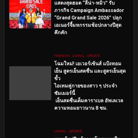
แสดงสุดฮอต “ลีน่า-หมิว” รับ
ภารกิจ Campaign Ambassador
“Grand Grand Sale 2026” ปลุก
เอเนอร์จี้มหกรรมช้อปกลางปีสุด
คึกคัก
FASHION
LIVING
UPDATE
โฉมใหม่
! เอเวอร์เซ้นส์ แป้งหอม
เย็น สูตรเย็นสดชื่น และสูตรเย็นสุด
ขั้ว
ไอเทมคู่กายของสาว ๆ ประจำ
ซัมเมอร์นี้
เย็นสดชื่นเต็มคาราเบล อัพเลเวล
ความหอมยาวนาน
8
ชม.
LIVING
UPDATE