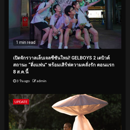
1 min read
เปิดจักรวาลเล็บเจลซีซันใหม่! GELBOYS 2 เดบิวต์
สถานะ “ติ่งแฟน” พร้อมเสิร์ฟความคลั่งรัก ตอนแรก
8 ส.ค.นี้
3 วัน ago
admin
UPDATE