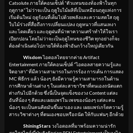
Catsolute ภายใต้คอนเซ็ปต์ “ตัวแทนของท้องฟ้าในทุก
ฤดูกาล” ไม่ว่าจะเป็น ฤดูใบไม้ผลิที่เป็นเหมือนฤดูแห่งการ
เริ่มต้นใหม่ ฤดูร้อนที่เต็มไปด้วยพลังและความสดใส ฤดู
ใบไม้ร่วงที่สื่อถึงการเปลี่ยนแปลง ฤดูหนาวที่แสนเหงา
และโดดเดี่ยว และฤดูฝนที่นำพาความเศร้าทำให้ใจเรา
เปียกปอน โดยไม่ว่าจะเป็นฤดูไหนของชีวิต ทุกอย่างก็จะ
ต้องดำเนินต่อไปภายใต้ท้องฟ้าอันกว้างใหญ่เดียวกัน
Wisdom
ไอดอลไทยจากค่าย Artifact
Entertainment ภายใต้คอนเซ็ปต์ “ไอดอลสายความรู้และ
จิตอาสา” ที่มีความสามารถในการร้อง การเต้น การแสดง
MC พิธีกร แล้ว น้องๆ ยังมีความรู้ความสามารถในด้าน
การศึกษาด้านต่าง ๆ ในแต่ละสาขาวิชาที่ตนเองถนัดแตก
ต่างกันไปอีกด้วย ซึ่งนี่เป็นจุดแข็งของวง Content แต่ละ
อันที่น้อง ๆ คิดและเผยแพร่ใน เพจของน้องๆ แต่ละคน
น้องๆ จะเป็นคนคิดมันขึ้นมาเอง และ เผยแพร่เกร็ดความรู้
สาระวิชาต่างๆ ที่ตนเองชอบหรือถนัด ให้กับแฟนๆ อีกด้วย
ShiningStars
วงไอดอลที่มาพร้อมความน่ารัก
สดใสสไตล์ญี่ปุ่นสังกัดค่าย REN Entertainment เป็นวงไอ