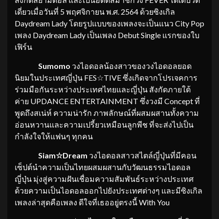
เดี่ยวเมื่อวันที่ 5 พฤศจิกายน พ.ศ. 2564 ด้วยซิงเกิล
Daydream Lady โดยรูปแบบของเพลงจะเป็นแนว City Pop
เพลง Daydream Lady เป็นเพลง Debut Single แรกของใบ
เฟิร์น
Sumomo
วงไอดอลน้องสาวของวงไอดอลยอด
นิยมในประเทศญี่ปุ่น FES☆TIVE ซึ่งเกิดจากโปรเจคการ
ร่วมมือกันระหว่างประเทศไทยและญี่ปุ่น สังกัดภายใต้
ค่าย UPDANCE ENTERTAINMENT ซึ่งวงมี Concept ที่
พูดถึงสเน่ห์ ความน่ารัก ภาพลักษณ์ที่ผสมผสานทั้งความ
อ่อนหวานและความเปรี้ยวเหมือนลูกพีช ที่จะส่งไปเป็น
กำลังใจให้แฟนๆ ทุกคน
Siam
☆
Dream
วงไอดอลสาวสไตล์ญี่ปุ่นที่มีคอน
เซ็ปต์นำความเป็นไทยผสมผสานกับวัฒนธรรมไอดอล
ญี่ปุ่น มุ่งสู่ความฝันเชื่อมความสัมพันธ์ระหว่างประเทศ
ด้วยความเป็นไอดอลออกไปยังประเทศต่างๆ และมีซิงเกิล
เพลงล่าสุดคือเพลง ดีใจที่เธออยู่ตรงนี้ With You