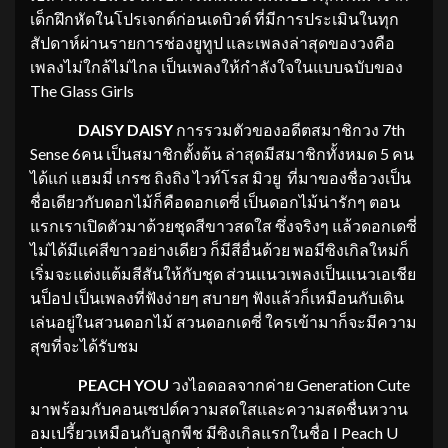
เด็กฝึกหัดในโปรเจกต์ก่อนเดบิวต์ ที่มีการประเมินในทุก
สัปดาห์ผ่านรายการช่องยูทูป และเพลงล่าสุดของวงคือ
เพลงไม่ใกล้ไม่ไกล เป็นเพลงให้กำลังใจในแบบฉบับของ
The Glass Girls
DAISY DAISY
การรวมตัวของอดีตสมาชิกวง 7th
Sense 6คน เป็นสมาชิกตั้งต้น ล่าสุดมีสมาชิกทั้งหมด 5 คน
ได้แก่ แฮมมี่ เกรซ ถิงถิง ไวท์โรส มิวยู ที่มาของชื่อวงเป็น
ชื่อเดียวกับดอกไม้ก็คือดอกเดซี่ เป็นดอกไม้น่ารักๆ ตอน
แรกเราเปิดตัวมาด้วยชุดสีขาวสดใส ซึ่งจริงๆ แล้วดอกเดซี่
ไม่ได้มีแค่สีขาวอย่างเดียว ก็มีสีอื่นด้วย พอมีซิงเกิลใหม่ก็
เริ่มจะแต่งแต้มสีสันให้กับชุด ส่วนแนวเพลงเป็นแนวเอเชีย
นป็อป เป็นเพลงที่ฟังง่ายๆ สบายๆ ฟังแล้วก็เหมือนกับเดิน
เล่นอยู่ในสวนดอกไม้ สวนดอกเดซี่ ใครเข้ามาก็จะมีความ
สุขที่จะได้รับชม
PEACH YOU
วงไอดอลจากค่าย Generation Cute
มาพร้อมกับคอนเซปต์ความสดใสและความสดชื่นหวาน
อมเปรี้ยวเหมือนกับลูกพีช มีซิงเกิลแรกในชื่อ I Peach U