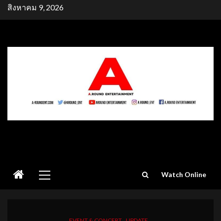
Skip
สิงหาคม 9, 2026
to
content
Primary
Watch Online
Menu
EVENT & CONCERT
UPDATE