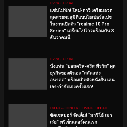
LIVING
UPDATE
แซ่บไม่พัก! ใหม่-ดาวิ เตรียมอวด
ลุคสวยทะลุมิติแบบไฮเปอร์สเปซ
ในงานเปิดตัว “realme 10 Pro
Series” เตรียมไปว้าวพร้อมกัน 8
ธันวาคมนี้
LIVING
UPDATE
นั่งแท่น “บอสคริส-คริส พีรวัส” ผุด
ธุรกิจของตัวเอง “สลัดแห่ง
อนาคต” พร้อมเปิดตัวหนังสั้น เล่น
เอง-กำกับเองครั้งแรก!
EVENT & CONCERT
LIVING
UPDATE
ซัคเซสมอร์ จัดเต็ม
!
“มาริโอ้ เมา
เร่อ” พรีเซ็นเตอร์คนแรก