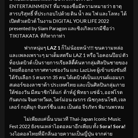
ENTERTAINMENT ที่มาของชื่อมีความหมายว่า ธาตุ
สารบริสุทธิ์ ที่ประกอบไปด้วย ดิน น้ำ ลม ไฟ และโลหะ ได้
เปิดตัวเดบิวต์ ในงาน DIGITAL YOUR LIFE 2022
presented by Siam Paragon และซิงเกิลแรกมีชื่อว่า
TIKITAKATA ทิกิทากาท่า
ฟากหนุ่มๆ
LAZ 1
ก็ไม่น้อยหน้า!!! ขนความหล่อ
และเพลงเพราะๆ มาเต็มสตรีม LAZ 1 หรือ ไอคอนป๊อป ตัว
ท็อปเดบิวต์ เป็นรายการเรียลลิตี้ค้นหากลุ่มศิลปินชายของ
ไทยที่ออกอากาศทางช่องวัน และ LazLive ผู้เข้าแข่งขันที่
ได้รับเลือก 5 คนจาก 35 คน ได้เดบิวต์เป็นแบรนด์แอมบา
สเดอร์ของลาซาด้า ประเทศไทย และเป็นศิลปินกลุ่มภาย
ใต้ช่องวัน มีสมาชิกได้แก่ ต้าห์อู๋ พิทยา แซ่ฉั่ว, ออฟโรด
กันตภณ จินดาทวีผล, ไดร์ม่อน ณรกร ณิชกุลธนโชติ, เจล
เลอร์ กฤติมุก จันทร์ชื่น และ เป็นต่อ จีรภัทร พิมานพรหม
ไม่เพียงแค่นั้น บนเวที Thai-Japan Iconic Music
Fest 2022 ยังขนเหล่าไอดอลมาอีกเพียบ ทั้ง
Sora! Sora!
วงไอดอลไทยที่มีกลิ่นอายความเป็นญี่ปุ่น จากค่าย