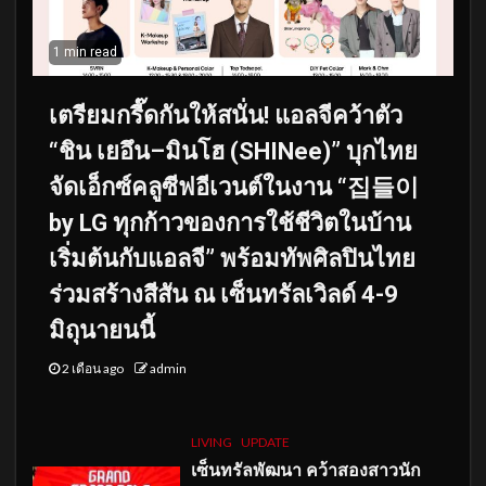
1 min read
เตรียมกรี๊ดกันให้สนั่น! แอลจีคว้าตัว
“ชิน เยอึน–มินโฮ (SHINee)” บุกไทย
จัดเอ็กซ์คลูซีฟอีเวนต์ในงาน “집들이
by LG ทุกก้าวของการใช้ชีวิตในบ้าน
เริ่มต้นกับแอลจี” พร้อมทัพศิลปินไทย
ร่วมสร้างสีสัน ณ เซ็นทรัลเวิลด์ 4-9
มิถุนายนนี้
2 เดือน ago
admin
LIVING
UPDATE
เซ็นทรัลพัฒนา คว้าสองสาวนัก