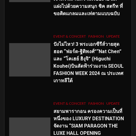
แฝงไปด้วยความสนุก ชิค สตรีท ที่
ขอติดแกลมและเท่ตามแบบฉบับ
EVENT & CONCERT
FASHION
UPDATE
ปังไม่ไหว! 3 พระเอกซีรีส์วายสุด
ฮอต “ฟอร์ด-ฐิติพงศ์”“Nat Chen”
และ “โคเฮย์ ฮิงุจิ” (Higuchi
Kouhei)บินลัดฟ้าร่วมงาน SEOUL
FASHION WEEK 2024 ณ ประเทศ
เกาหลีใต้
EVENT & CONCERT
FASHION
UPDATE
สยามพารากอน ครองความเป็นที่
หนึ่งของ LUXURY DESTINATION
จัดงาน “SIAM PARAGON THE
LUXE HALL OPENING