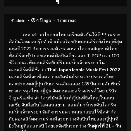
4 ปี ago
admin
1 min read
เหล่าสาวกไอดอลไทย เตรียมตัวกันให้ดี!!!! เพราะ
ศิลปินไอดอลกรุ๊ปทั่วฟ้าเมืองไทยกับคอนเสิร์ตยิ่งใหญ่ที่สุด
แห่งปี 2022 กับการรวมตัวของเหล่าไอดอลสัญชาติไทย
ทั้งเกิร์ลกรุ๊ป บอยแบนด์ ศิลปินเดี่ยว และ T-POP กว่า 100
ชีวิต บนเวทีคอนเสิร์ตยักษ์ริมแม่น้ำเจ้าพระยา ใน
คอนเสิร์ตที่มีชื่อว่า
Thai-Japan Iconic Music Fest 2022
คอนเสิร์ตที่จะเชื่อมความสัมพันธ์ระหว่างประเทศไทย
และประเทศญี่ปุ่น กับการเฉลิมฉลอง 135 ปีความสัมพันธ์
ทางการทูตไทย-ญี่ปุ่น จัดงานและสร้างสรรค์โดย บริษัท
จี-ยู ครีเอทีฟ จำกัด บริษัทอีเว้นท์ญี่ปุ่นที่ยิ่งใหญ่ในแถบ
เอเชีย จับมือกับ ไอคอนสยาม แลนด์มาร์กระดับโลกริม
แม่น้ำเจ้าพระยา จัดกิจกรรมความสนุกแบบไร้ขีดจำกัด
กับคอนเสิร์ตความร่วมมือระหว่างศิลปินไทยและญี่ปุ่นที่
ยิ่งใหญ่ที่สุดแห่งปี โดยจะจัดขึ้นระหว่าง
วันศุกร์ที่
21 – วัน