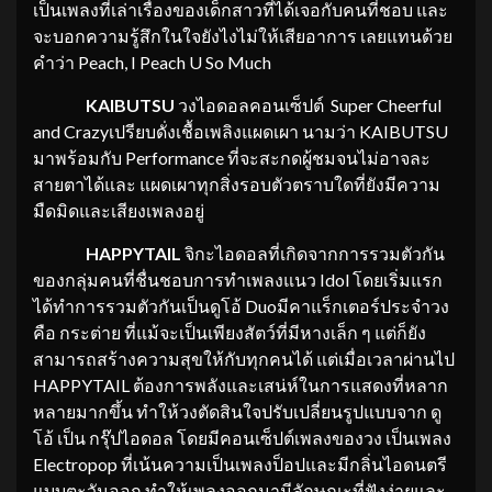
เป็นเพลงที่เล่าเรื่องของเด็กสาวที่ได้เจอกับคนที่ชอบ และ
จะบอกความรู้สึกในใจยังไงไม่ให้เสียอาการ เลยแทนด้วย
คำว่า Peach, I Peach U So Much
KAIBUTSU
วงไอดอลคอนเซ็ปต์ Super Cheerful
and Crazyเปรียบดั่งเชื้อเพลิงแผดเผา นามว่า KAIBUTSU
มาพร้อมกับ Performance ที่จะสะกดผู้ชมจนไม่อาจละ
สายตาได้และ แผดเผาทุกสิ่งรอบตัวตราบใดที่ยังมีความ
มืดมิดและเสียงเพลงอยู่
HAPPYTAIL
จิกะไอดอลที่เกิดจากการรวมตัวกัน
ของกลุ่มคนที่ชื่นชอบการทำเพลงแนว Idol โดยเริ่มแรก
ได้ทำการรวมตัวกันเป็นดูโอ้ Duoมีคาแร็กเตอร์ประจำวง
คือ กระต่าย ที่แม้จะเป็นเพียงสัตว์ที่มีหางเล็ก ๆ แต่ก็ยัง
สามารถสร้างความสุขให้กับทุกคนได้ แต่เมื่อเวลาผ่านไป
HAPPYTAIL ต้องการพลังและเสน่ห์ในการแสดงที่หลาก
หลายมากขึ้น ทำให้วงตัดสินใจปรับเปลี่ยนรูปแบบจาก ดู
โอ้ เป็น กรุ๊ปไอดอล โดยมีคอนเซ็ปต์เพลงของวง เป็นเพลง
Electropop ที่เน้นความเป็นเพลงป็อปและมีกลิ่นไอดนตรี
แบบตะวันออก ทำให้เพลงออกมามีลักษณะที่ฟังง่ายและ