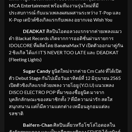
MCA Entertainment พร้อมทีมงานรุ่นใหม่ที่มี
ประสบการณ์ กับแนวเพลงผสมผสานระหว่าง T-Pop และ
K-Pop เดบิวต์ซิงเกิลแรกกับเพลง อยากเจอ Wish You
DEADKAT
ศิลปินไอดอลวงแรกจากค่ายเพลงแมว
ดำ Blackat Records เกิดจากการออดิชั่นผ่านรายการ
IDOLCORE ที่ผลิตโดย BananaMaxTV เปิดตัวออกมาคู่กัน
2 ซิงเกิล ได้แก่ IT’S NEVER TOO LATE และ DEADKAT
(Fleeting Lights)
Sugar​ Candy
ยูนิตใหม่จากค่าย Cm Café ที่ได้เปิด
ตัว Debut Stage กันไปเมื่อวันอาทิตย์ที่ 12 มิถุนายน 2565
เปิดตัวซิงเกิลแรกด้วยเพลง วายโอยู (Y.O.U) แนวเพลง
DISCO ELECTRO POP ที่มาของชื่อยูนิต มาจาก
บุคลิกลักษณะของสมาชิกทั้ง 7 ที่มีความน่ารัก สดใส
สนุกสนาน แต่ก็มีความแตกต่าง เหมือนลูกอมแต่ละ
รสชาติ
Baifern-Chan
ศิลปินเดี่ยวหรือโซโล่ไอดอลใน
สังกัดสยามดอล และเป็นอดีตสมาชิกวง FEVER ได้เดบิวต์