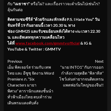
กับ
“
เมธาช
า
”
หรือไม่? และเรื่องราวจะดำเนินไปเช่นไร?
ลุ้นกันต่อ
ติดตามชมซี
รีส์
“ด้วยรักและหักห
ลัง
P.S. I Hate You”
วัน
จันทร์
ที่
1
9
กันยายน
นี้
เวลา 20.30 น. ทาง
ช่อง
GMM25
และรับชมย้อนหลัง
ได้ทาง
viu
เวลา 22.30
น. และอัพเดททุกความเคลื่อนไหว
ได้ที่
www.facebook.com/gmmtvofficia
l
& IG &
YouTube & Twitter : GMMTV
Continue
Previous
Next
เอ็ม พิคเจอร์ส ร่วมกับ เทพ
“นาย INTO1” กับการออก
Reading
ไทย และ อีซูซุ จัดงาน Word
กำลังกายสุดฮิต “พิลาทิส”
Premiere ภ. “Six
โชว์เล่นท่ายากจนติดเทรน
Characters มายา
แพตฟอร์มใหญ่ของจีน!!
พิศวง” ดารานักแสดงชั้นนำ
ทั่วฟ้าเมืองไทย ตบเท้าร่วม
เดินพรมแดงคับคั่ง