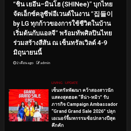
“ชิน เยอึน–มินโฮ (SHINee)” บุกไทย
จัดเอ็กซ์คลูซีฟอีเวนต์ในงาน “집들이
by LG ทุกก้าวของการใช้ชีวิตในบ้าน
เริ่มต้นกับแอลจี” พร้อมทัพศิลปินไทย
ร่วมสร้างสีสัน ณ เซ็นทรัลเวิลด์ 4-9
มิถุนายนนี้
2 เดือน ago
admin
LIVING
UPDATE
เซ็นทรัลพัฒนา คว้าสองสาวนัก
แสดงสุดฮอต “ลีน่า-หมิว” รับ
ภารกิจ Campaign Ambassador
“Grand Grand Sale 2026” ปลุก
เอเนอร์จี้มหกรรมช้อปกลางปีสุด
คึกคัก