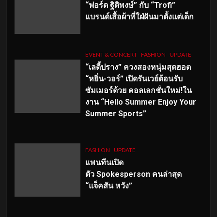
“ฟอร์ด ฐิติพงษ์” กับ “Trofi”
แบรนด์เสื้อผ้าที่ใฝ่ฝันมาตั้งแต่เด็ก
EVENT & CONCERT
FASHION
UPDATE
“เลดี้ปราง” ควงสองหนุ่มสุดฮอต
“หยิ่น-วอร์” เปิดรันเวย์ต้อนรับ
ซัมเมอร์ด้วย คอลเลกชั่นใหม่!ใน
งาน “Hello Summer Enjoy Your
Summer Sports”
FASHION
UPDATE
แพนทีนเปิด
ตัว
Spokesperson คนล่าสุด
“แจ็คสัน หวัง”