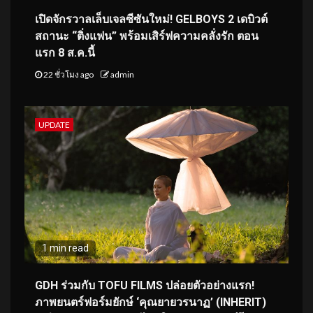
เปิดจักรวาลเล็บเจลซีซันใหม่! GELBOYS 2 เดบิวต์
สถานะ “ติ่งแฟน” พร้อมเสิร์ฟความคลั่งรัก ตอน
แรก 8 ส.ค.นี้
22 ชั่วโมง ago
admin
UPDATE
1 min read
GDH ร่วมกับ TOFU FILMS ปล่อยตัวอย่างแรก!
ภาพยนตร์ฟอร์มยักษ์ ‘คุณยายวรนาฏ’ (INHERIT)