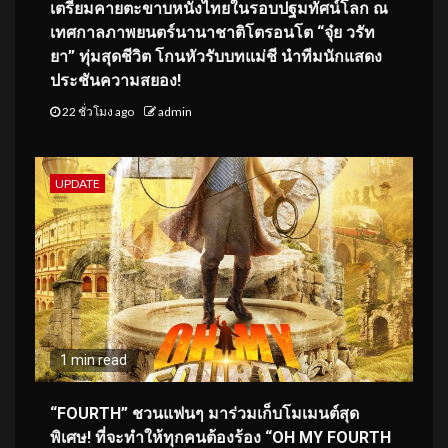
เตรียมคายตะขาบหนังไทยในรอบปฐมทัศน์โลก ณ
เทศกาลภาพยนตร์นานาชาติโตรอนโต “จุ๋ย วรัท
ยา” ทุ่มสุดชีวิต โกนหัวรับบทแม่ชี นำทีมนักแสดง
ประชันความสยอง!
22 ชั่วโมง ago
admin
UPDATE
1 min read
“FOURTH” ชวนแฟนๆ มาร่วมเก็บโมเมนต์สุด
พิเศษ! ที่จะทำให้ทุกคนต้องร้อง “OH MY FOURTH