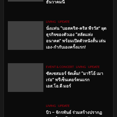
ธันวาคมนี้
LIVING
UPDATE
นั่งแท่น “บอสคริส-คริส พีรวัส” ผุด
ธุรกิจของตัวเอง “สลัดแห่ง
อนาคต” พร้อมเปิดตัวหนังสั้น เล่น
เอง-กำกับเองครั้งแรก!
EVENT & CONCERT
LIVING
UPDATE
ซัคเซสมอร์ จัดเต็ม
!
“มาริโอ้ เมา
เร่อ” พรีเซ็นเตอร์คนแรก
เอส
.โอ.ดี มอร์
LIVING
UPDATE
บิว – จักรพันธ์ ร่วมสร้างปรากฏ