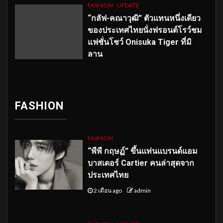
FASHION
UPDATE
“กลัฟ-คณาวุฒิ” ตัวแทนหนึ่งเดียว
ของประเทศไทยนั่งฟรอนต์โรว์ชม
แฟชั่นโชว์ Onisuka Tiger ที่มิ
ลาน
FASHION
FASHION
“พีพี กฤษฏ์” ขึ้นแท่นแบรนด์แอม
บาสเดอร์ Cartier คนล่าสุดจาก
ประเทศไทย
2 เดือน ago
admin