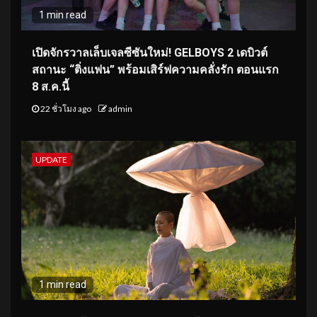
1 min read
เปิดจักรวาลเล็บเจลซีซันใหม่! GELBOYS 2 เดบิวต์
สถานะ “ติ่งแฟน” พร้อมเสิร์ฟความคลั่งรัก ตอนแรก
8 ส.ค.นี้
22 ชั่วโมง ago
admin
UPDATE
1 min read