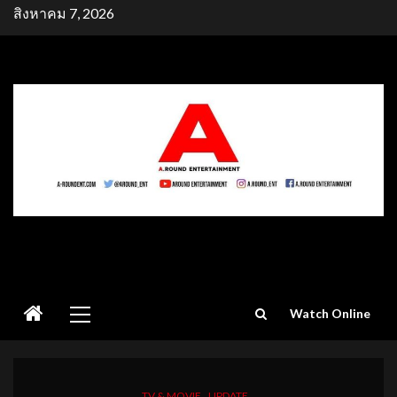
Skip
สิงหาคม 7, 2026
to
content
Primary
Watch Online
Menu
TV & MOVIE
UPDATE