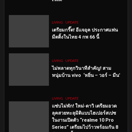
LIVING
UPDATE
เตรียมกรี๊ด! อีแจอุค ประกาศแฟน
มีตติ้งในไทย 4 กพ 66 นี้
LIVING
UPDATE
ไม่พลาดทุกวินาทีสำคัญ
! สาม
หนุ่มบ้าน vivo ‘หยิ่น – วอร์ – มีน’
LIVING
UPDATE
แซ่บไม่พัก! ใหม่-ดาวิ เตรียมอวด
ลุคสวยทะลุมิติแบบไฮเปอร์สเปซ
ในงานเปิดตัว “realme 10 Pro
Series” เตรียมไปว้าวพร้อมกัน 8