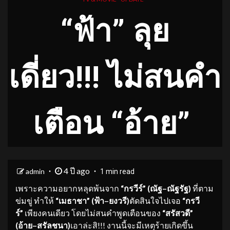
“
ฟ้า
”
ลุย
เดี่ยว
!!!
ไม่สนคำ
เตือ
น
“
อ้าย
”
4 ปี ago
admin
1 min read
เพราะความอยากหลุดพ้นจาก
“
กร
วีร์
” (
ณัฐ
–
ณัฐ
รัฐ
)
ที่ตาม
ข่มขู่ ทำให้
“
เมธาชา
” (
ฟ้า
–
ยงว
รี
)
ตัดสินใจไปเจอ
“
กร
วี
ร์
”
เพียงคนเดียว
โดยไม่สนคำพูดเตือนของ
“
สรัสวดี
”
(
อ้าย
–
สรัล
ชนา
)
เอาล่ะสิ!!! งานนี้จะมีเหตุร้ายเกิดขึ้น