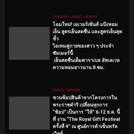
FASHION
LIVING
UPDATE
โฉมใหม่
! เอเวอร์เซ้นส์ แป้งหอม
เย็น สูตรเย็นสดชื่น และสูตรเย็นสุด
ขั้ว
ไอเทมคู่กายของสาว ๆ ประจำ
ซัมเมอร์นี้
เย็นสดชื่นเต็มคาราเบล อัพเลเวล
ความหอมยาวนาน
8
ชม.
LIVING
UPDATE
ชวนช้อปสินค้าจากโครงการใน
พระราชดำริ เปลี่ยนทุกการ
“ช้อป” เป็นการ “ให้” 6-12 ธ.ค. นี้
ที่ งาน “The Royal Gift Festival
ครั้งที่ 4” ณ ศูนย์การค้าเซ็นทรัล
เวิลด์