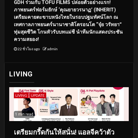
GDH ร่วมกับ TOFU FILMS ปล่อยตัวอย่างแรก!
ภาพยนตร์ฟอร์มยักษ์ ‘คุณยายวรนาฏ’ (INHERIT)
เตรียมคายตะขาบหนังไทยในรอบปฐมทัศน์โลก ณ
เทศกาลภาพยนตร์นานาชาติโตรอนโต “จุ๋ย วรัทยา”
ทุ่มสุดชีวิต โกนหัวรับบทแม่ชี นำทีมนักแสดงประชัน
ความสยอง!
22 ชั่วโมง ago
admin
LIVING
LIVING
UPDATE
1 min read
เตรียมกรี๊ดกันให้สนั่น! แอลจีคว้าตัว