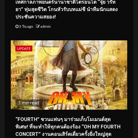
เทศกาลภาพยนตร์นานาชาติโตรอนโต “จุ๋ย วรัท
ยา” ทุ่มสุดชีวิต โกนหัวรับบทแม่ชี นำทีมนักแสดง
ประชันความสยอง!
3 วัน ago
admin
UPDATE
1 min read
“FOURTH” ชวนแฟนๆ มาร่วมเก็บโมเมนต์สุด
พิเศษ! ที่จะทำให้ทุกคนต้องร้อง “OH MY FOURTH
CONCERT” งานคอนเสิร์ตเดี่ยวครั้งยิ่งใหญ่สุด