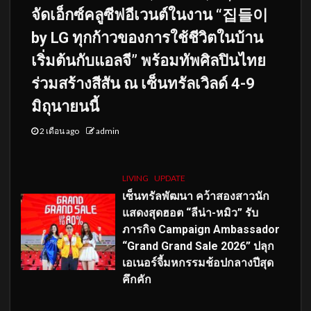
จัดเอ็กซ์คลูซีฟอีเวนต์ในงาน “집들이
by LG ทุกก้าวของการใช้ชีวิตในบ้าน
เริ่มต้นกับแอลจี” พร้อมทัพศิลปินไทย
ร่วมสร้างสีสัน ณ เซ็นทรัลเวิลด์ 4-9
มิถุนายนนี้
2 เดือน ago
admin
LIVING
UPDATE
เซ็นทรัลพัฒนา คว้าสองสาวนัก
แสดงสุดฮอต “ลีน่า-หมิว” รับ
ภารกิจ Campaign Ambassador
“Grand Grand Sale 2026” ปลุก
เอเนอร์จี้มหกรรมช้อปกลางปีสุด
คึกคัก