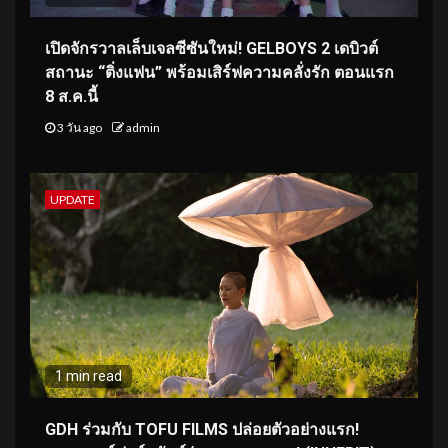
เปิดจักรวาลเล็บเจลซีซันใหม่! GELBOYS 2 เดบิวต์
สถานะ “ติ่งแฟน” พร้อมเสิร์ฟความคลั่งรัก ตอนแรก
8 ส.ค.นี้
3 วัน ago
admin
UPDATE
1 min read
GDH ร่วมกับ TOFU FILMS ปล่อยตัวอย่างแรก!