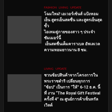
FASHION
LIVING
UPDATE
โฉมใหม่
! เอเวอร์เซ้นส์ แป้งหอม
เย็น สูตรเย็นสดชื่น และสูตรเย็นสุด
ขั้ว
ไอเทมคู่กายของสาว ๆ ประจำ
ซัมเมอร์นี้
เย็นสดชื่นเต็มคาราเบล อัพเลเวล
ความหอมยาวนาน
8
ชม.
LIVING
UPDATE
ชวนช้อปสินค้าจากโครงการใน
พระราชดำริ เปลี่ยนทุกการ
“ช้อป” เป็นการ “ให้” 6-12 ธ.ค. นี้
ที่ งาน “The Royal Gift Festival
ครั้งที่ 4” ณ ศูนย์การค้าเซ็นทรัล
เวิลด์