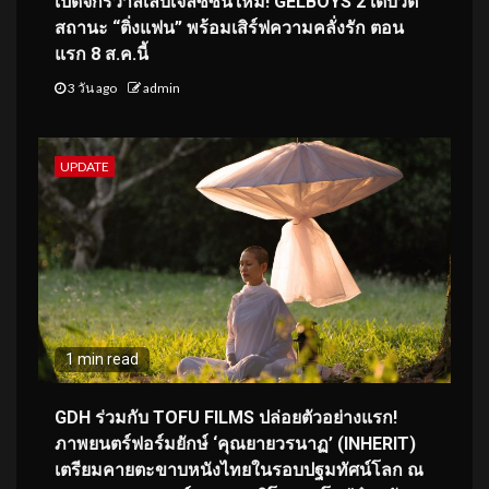
เปิดจักรวาลเล็บเจลซีซันใหม่! GELBOYS 2 เดบิวต์
สถานะ “ติ่งแฟน” พร้อมเสิร์ฟความคลั่งรัก ตอน
แรก 8 ส.ค.นี้
3 วัน ago
admin
UPDATE
1 min read
GDH ร่วมกับ TOFU FILMS ปล่อยตัวอย่างแรก!
ภาพยนตร์ฟอร์มยักษ์ ‘คุณยายวรนาฏ’ (INHERIT)
เตรียมคายตะขาบหนังไทยในรอบปฐมทัศน์โลก ณ