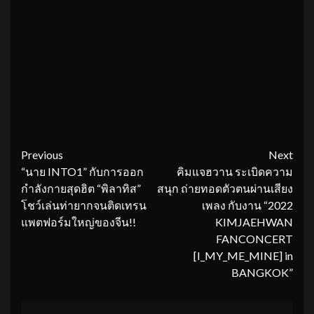
Continue
Previous
Next
“นาย INTO1” กับการออก
คิมแจฮวาน ระเบิดความ
Reading
กำลังกายสุดฮิต “พิลาทิส”
สนุก ถ่ายทอดตัวตนผ่านเสียง
โชว์เล่นท่ายากจนติดเทรน
เพลง กับงาน “2022
แพตฟอร์มใหญ่ของจีน!!
KIMJAEHWAN
FANCONCERT
[I_MY_ME_MINE] in
BANGKOK”