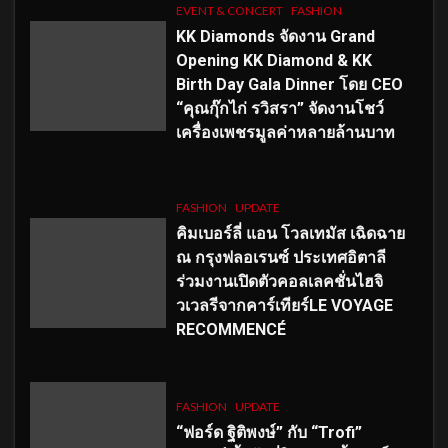
EVENT & CONCERT
FASHION
KK Diamonds จัดงาน Grand
Opening KK Diamond & KK
Birth Day Gala Dinner โดย CEO
“คุณกุ๊กไก่ รวิสรา” จัดงานโชว์
เครื่องเพชรมูลค่าหลายล้านบาท
FASHION
UPDATE
คิมเบอร์ลี่ แอน โวลเทมัส เฉิดฉาย
ณ กรุงฟลอเรนซ์ ประเทศอิตาลี
ร่วมงานเปิดตัวคอลเลคชั่นไฮจิ
วเวลรีจากคาร์เทียร์LE VOYAGE
RECOMMENCÉ
FASHION
UPDATE
“ฟอร์ด ฐิติพงษ์” กับ “Trofi”