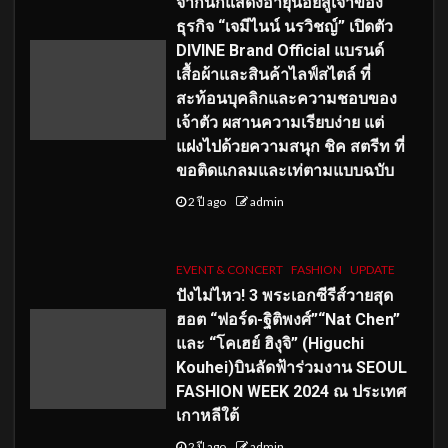
จากนักแสดงอายุน้อยสู่เจ้าของ
ธุรกิจ “เจมีไนน์ นรวิชญ์” เปิดตัว
DIVINE Brand Official แบรนด์
เสื้อผ้าและสินค้าไลฟ์สไตล์ ที่
สะท้อนบุคลิกและความชอบของ
เจ้าตัว ผสานความเรียบง่าย แต่
แฝงไปด้วยความสนุก ชิค สตรีท ที่
ขอติดแกลมและเท่ตามแบบฉบับ
2 ปี ago
admin
EVENT & CONCERT
FASHION
UPDATE
ปังไม่ไหว! 3 พระเอกซีรีส์วายสุด
ฮอต “ฟอร์ด-ฐิติพงศ์”“Nat Chen”
และ “โคเฮย์ ฮิงุจิ” (Higuchi
Kouhei)บินลัดฟ้าร่วมงาน SEOUL
FASHION WEEK 2024 ณ ประเทศ
เกาหลีใต้
2 ปี ago
admin