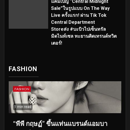
แคมเปญ “Central Midnight
Sale”ในรูปแบบ On The Way
Live ครั้งแรก! ผ่าน Tik Tok
Central Department
Storeส่ง #บะบิวไปเซ็นทรัล
มิดไนท์เซล ทะยานติดเทรนด์ทวิต
เตอร์!
FASHION
FASHION
1 min read
“พีพี กฤษฏ์” ขึ้นแท่นแบรนด์แอมบา