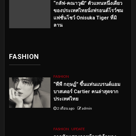
“กลัฟ-คณาวุฒิ” ตัวแทนหนึ่งเดียว
ของประเทศไทยนั่งฟรอนต์โรว์ชม
แฟชั่นโชว์ Onisuka Tiger ที่มิ
ลาน
FASHION
FASHION
“พีพี กฤษฏ์” ขึ้นแท่นแบรนด์แอม
บาสเดอร์ Cartier คนล่าสุดจาก
ประเทศไทย
2 เดือน ago
admin
FASHION
UPDATE