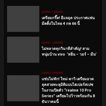
LIVING
UPDATE
เตรียมกรี๊ด! อีแจอุค ประกาศแฟน
มีตติ้งในไทย 4 กพ 66 นี้
LIVING
UPDATE
ไม่พลาดทุกวินาทีสำคัญ
! สาม
หนุ่มบ้าน vivo ‘หยิ่น – วอร์ – มีน’
LIVING
UPDATE
แซ่บไม่พัก! ใหม่-ดาวิ เตรียมอวด
ลุคสวยทะลุมิติแบบไฮเปอร์สเปซ
ในงานเปิดตัว “realme 10 Pro
Series” เตรียมไปว้าวพร้อมกัน 8
ธันวาคมนี้