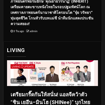
ภาพยนตร์ฟอร์มยักษ์ ‘คุณยายวรนาฏ’ (INHERIT)
เตรียมคายตะขาบหนังไทยในรอบปฐมทัศน์โลก ณ
เทศกาลภาพยนตร์นานาชาติโตรอนโต “จุ๋ย วรัทยา”
ทุ่มสุดชีวิต โกนหัวรับบทแม่ชี นำทีมนักแสดงประชัน
ความสยอง!
3 วัน ago
admin
LIVING
LIVING
UPDATE
1 min read
เตรียมกรี๊ดกันให้สนั่น! แอลจีคว้าตัว
“ชิน เยอึน–มินโฮ (SHINee)” บุกไทย