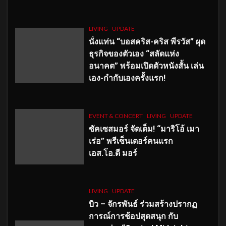
LIVING
UPDATE
นั่งแท่น “บอสคริส-คริส พีรวัส” ผุด
ธุรกิจของตัวเอง “สลัดแห่ง
อนาคต” พร้อมเปิดตัวหนังสั้น เล่น
เอง-กำกับเองครั้งแรก!
EVENT & CONCERT
LIVING
UPDATE
ซัคเซสมอร์ จัดเต็ม
!
“มาริโอ้ เมา
เร่อ” พรีเซ็นเตอร์คนแรก
เอส
.โอ.ดี มอร์
LIVING
UPDATE
บิว – จักรพันธ์ ร่วมสร้างปรากฏ
การณ์การช้อปสุดสนุก กับ