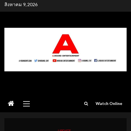
Skip
สิงหาคม 9, 2026
to
content
Primary
Watch Online
Menu
UPDATE