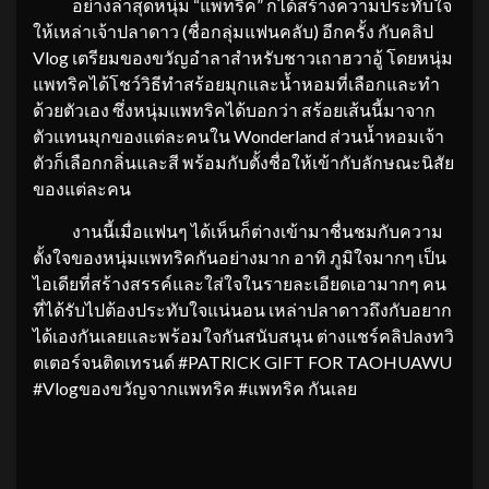
อย่างล่าสุดหนุ่ม “แพทริค” ก็ได้สร้างความประทับใจ
ให้เหล่าเจ้าปลาดาว (ชื่อกลุ่มแฟนคลับ) อีกครั้ง กับคลิป
Vlog เตรียมของขวัญอำลาสำหรับชาวเถาฮวาอู้ โดยหนุ่ม
แพทริคได้โชว์วิธีทำสร้อยมุกและน้ำหอมที่เลือกและทำ
ด้วยตัวเอง ซึ่งหนุ่มแพทริคได้บอกว่า สร้อยเส้นนี้มาจาก
ตัวแทนมุกของแต่ละคนใน Wonderland ส่วนน้ำหอมเจ้า
ตัวก็เลือกกลิ่นและสี พร้อมกับตั้งชื่อให้เข้ากับลักษณะนิสัย
ของแต่ละคน
งานนี้เมื่อแฟนๆ ได้เห็นก็ต่างเข้ามาชื่นชมกับความ
ตั้งใจของหนุ่มแพทริคกันอย่างมาก อาทิ ภูมิใจมากๆ เป็น
ไอเดียที่สร้างสรรค์และใส่ใจในรายละเอียดเอามากๆ คน
ที่ได้รับไปต้องประทับใจแน่นอน เหล่าปลาดาวถึงกับอยาก
ได้เองกันเลยและพร้อมใจกันสนับสนุน ต่างแชร์คลิปลงทวิ
ตเตอร์จนติดเทรนด์ #PATRICK GIFT FOR TAOHUAWU
#Vlogของขวัญจากแพทริค #แพทริค กันเลย