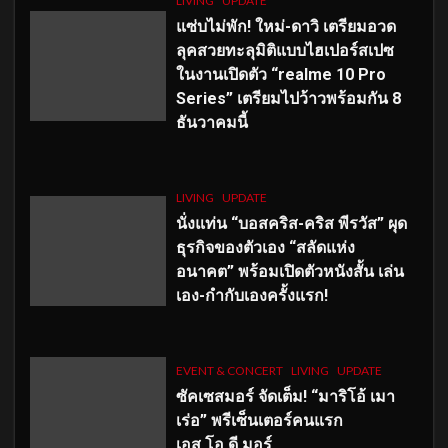
LIVING
UPDATE
แซ่บไม่พัก! ใหม่-ดาวิ เตรียมอวด
ลุคสวยทะลุมิติแบบไฮเปอร์สเปซ
ในงานเปิดตัว “realme 10 Pro
Series” เตรียมไปว้าวพร้อมกัน 8
ธันวาคมนี้
LIVING
UPDATE
นั่งแท่น “บอสคริส-คริส พีรวัส” ผุด
ธุรกิจของตัวเอง “สลัดแห่ง
อนาคต” พร้อมเปิดตัวหนังสั้น เล่น
เอง-กำกับเองครั้งแรก!
EVENT & CONCERT
LIVING
UPDATE
ซัคเซสมอร์ จัดเต็ม
!
“มาริโอ้ เมา
เร่อ” พรีเซ็นเตอร์คนแรก
เอส
.โอ.ดี มอร์