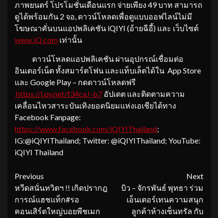
ภาพยนตร์ โปรโมชั่นเดือนแรก จ่ายเพียง 49 บาท สามารถ
ดูได้พร้อมกัน 2 จอ, ดาวน์โหลดเพื่อดูแบบออฟไลน์ไม่มี
โฆษณาคั่นบนแอปพลิเคชัน iQIYI (อ้ายฉีอี้) และ เว็บไซต์
www.iQ.com
เท่านั้น
ดาวน์โหลดแอปพลิเคชัน ผ่านอุปกรณ์เชื่อมต่อ
อินเตอร์เน็ต ทั้งสมาร์ตโฟน และแท็บเล็ตได้ใน App Store
และ Google Play – กดดาวน์โหลดฟรี
https://i.qy.net/f34caJ-b7
อัปเดต และติดตามความ
เคลื่อนไหวสาระบันเทิงยอดนิยมแห่งเอเชียได้ทาง
Facebook Fanpage:
https://www.facebook.com/iQIYIThailand
;
IG:@iQIYIThailand; Twitter: @iQIYIThailand; YouTube:
iQIYI Thailand
Continue
Previous
Next
หวีดสนั่นทวิตฯ !! เกิดปรากฎ
บิว – จักรพันธ์ พุทธา ร่วม
Reading
การณ์แฮชแท็ก#รอ
เอ็นเตอร์เทนความสนุก
คอนเสิร์ตใหญ่บอยพีชเมก
ลูกค้าห้างเซ็นทรัล กับ