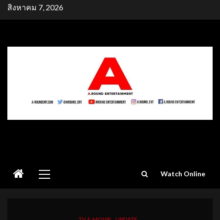
Skip
สิงหาคม 7, 2026
to
content
Primary
Watch Online
Menu
TV & MOVIE
UPDATE