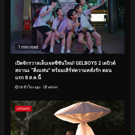
1 min read
เปิดจักรวาลเล็บเจลซีซันใหม่! GELBOYS 2 เดบิวต์
สถานะ “ติ่งแฟน” พร้อมเสิร์ฟความคลั่งรัก ตอน
แรก 8 ส.ค.นี้
18 ชั่วโมง ago
admin
UPDATE