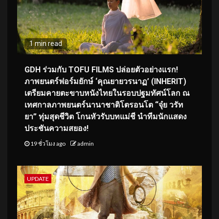
1 min read
GDH ร่วมกับ TOFU FILMS ปล่อยตัวอย่างแรก!
ภาพยนตร์ฟอร์มยักษ์ ‘คุณยายวรนาฏ’ (INHERIT)
เตรียมคายตะขาบหนังไทยในรอบปฐมทัศน์โลก ณ
เทศกาลภาพยนตร์นานาชาติโตรอนโต “จุ๋ย วรัท
ยา” ทุ่มสุดชีวิต โกนหัวรับบทแม่ชี นำทีมนักแสดง
ประชันความสยอง!
19 ชั่วโมง ago
admin
UPDATE