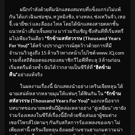
ผนึกกำลังด้วยทีมนักแสดงสมทบที่แข็งแกร่งไม่แพ้
กัน ได้แก่ เฉินเซ่อชุน, หวูหมิงชิง, จางหลง, ซ่งเหวินจั่ว, เหอ
จี้, เฉายี่ชเว่ และลีออง ไหล โดยได้นักแสดงสายตลกชั้น
แนวหน้า เสี่ยวเจิ้นหยาง มาร่วมรับเชิญ ซึ่งทันทีที่เริ่มสตรี
มไปเพียงวันเดียว
“รักข้ามสหัสวรรษ (Thousand Years
For You)”
ได้สร้างปรากฏการณ์สุดว้าวด้วยการที่มี
จำนวนวิวสูงถึง 15 ล้านวิวทางหน้าเว็บไซต์ www. iQ.com
รวมทั้งสถิติยอดจองของสมาชิกวีไอพีที่ทะลุ 3 ล้านก่อน
เริ่มสตรีมด้วยซ้ำ นับได้ว่ากลายเป็นซีรีส์ที่
“ฮิตข้าม
คืน”
อย่างแท้จริง
ในผลงานเรื่องนี้ นักแสดงนำอย่าง เหรินเจียหลุน ได้
ฉายเสน่ห์หลากหลายมุมให้แฟนๆ ได้ฟินกัน ใน
“รักข้าม
สหัสวรรษ (Thousand Years For You)”
นอกเหนือจาก
บทบาทของนายพลพันปีผู้หล่อเหลาอย่าง “ลู่เหยียน” เขายัง
ร่วมร้องเพลงในซีรีส์เรื่องนี้อีกด้วยซึ่งเล่นเอาผู้ชมต่าง
เซอร์ไพรส์ไปตามๆ กันกับสกิลการร้องเพลงของเขา ไม่
เพียงเท่านี้ เหรินเจียหลุน ยังเผยด้านชวนฮาแกมความน่า