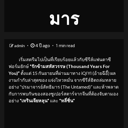
มาร
4 ปี ago
admin
1 min read
เริ่มสตรีมไปเป็นที่เรียบร้อยแล้วกับซีรีส์แฟนตาซี
ฟอร์มยักษ์
“รักข้ามสหัสวรรษ (Thousand Years For
You)”
ตั้งแต่ 15 กันยายนที่ผ่านมาทาง iQIYI (อ้ายฉีอี้) ผล
งานกำกับล่าสุดของ แจ่งไหวหมั่น จากซีรีส์ฮิตถล่มทลาย
อย่าง “ปรมาจารย์ลัทธิมาร (The Untamed)” และห้าพลาด
กับการพบกันของสองซูเปอร์สตาร์จากจีนที่ต้องจับตามอง
อย่าง
“เหรินเจียหลุน”
และ
“หลี่ชิ่น”