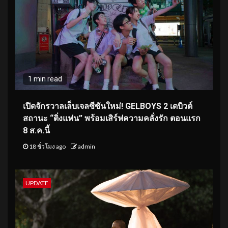
1 min read
เปิดจักรวาลเล็บเจลซีซันใหม่! GELBOYS 2 เดบิวต์
สถานะ “ติ่งแฟน” พร้อมเสิร์ฟความคลั่งรัก ตอนแรก
8 ส.ค.นี้
18 ชั่วโมง ago
admin
UPDATE