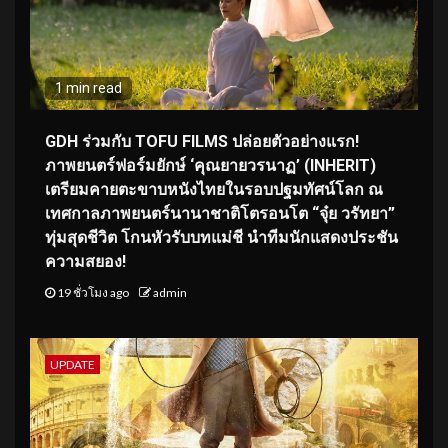
1 min read
GDH ร่วมกับ TOFU FILMS ปล่อยตัวอย่างแรก!
ภาพยนตร์ฟอร์มยักษ์ ‘คุณยายวรนาฏ’ (INHERIT)
เตรียมคายตะขาบหนังไทยในรอบปฐมทัศน์โลก ณ
เทศกาลภาพยนตร์นานาชาติโตรอนโต “จุ๋ย วรัทยา”
ทุ่มสุดชีวิต โกนหัวรับบทแม่ชี นำทีมนักแสดงประชัน
ความสยอง!
19 ชั่วโมง ago
admin
UPDATE