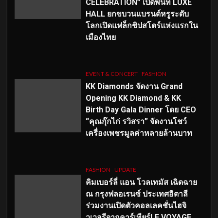
CELEBRATION” เปิดพื้นที่ LUXE
HALL ยกขบวนแบรนด์หรูระดับ
โลกเปิดแฟล็กชิปสโตร์แห่งแรกใน
เมืองไทย
EVENT & CONCERT
FASHION
KK Diamonds จัดงาน Grand
Opening KK Diamond & KK
Birth Day Gala Dinner โดย CEO
“คุณกุ๊กไก่ รวิสรา” จัดงานโชว์
เครื่องเพชรมูลค่าหลายล้านบาท
FASHION
UPDATE
คิมเบอร์ลี่ แอน โวลเทมัส เฉิดฉาย
ณ กรุงฟลอเรนซ์ ประเทศอิตาลี
ร่วมงานเปิดตัวคอลเลคชั่นไฮจิ
วเวลรีจากคาร์เทียร์LE VOYAGE