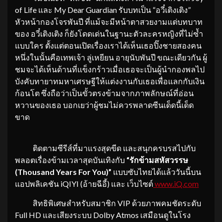
of Life และ My Dear Guardian รับบทเป็น “อวี๋เติงเติง”
หัวหน้ากองโจรพันปี ที่แม้จะมีหน้าตาสวยงามแต่บทบาท
ของ อวี๋เติงเติง ก็ยังโดดเด่นในฐานะตัวละครหญิงที่ไม่ซ้ำ
แบบใคร ตั้งแต่ตอนเปิดเรื่องเราได้เห็นเธอปิ๊งชายสองคน
หนึ่งในนั้นคือเทพเจ้า ลู่เหยียน อายุนับพันปี ขณะเดียวกัน ผู้
ชมจะได้เห็นด้านที่แข็งกร้าวเมื่อเธอจะเป็นผู้นำกองพลไป
บังคับทายาทมหาเศรษฐีให้แต่งงานกับเธอเพื่อแลกกับเงิน
ก้อนโต ซึ่งถือว่าเป็นขั้วตรงข้ามจากภาพลักษณ์ที่อ่อน
หวานของเธอ บอกเยว่าผู้ชมไม่ควรพลาดซีนเด็ดนี้เด็ด
ขาด
ติดตามซีรีส์ที่มาแรงสุดขีด และสนุกครบรสไปกับ
พลอตเรื่องข้ามเวลาสุดบันเทิงกับ
“รักข้ามสหัสวรรษ
(Thousand Years For You)”
แบบซับไทยได้แล้ววันนี้บน
แอปพลิเคชัน iQIYI (อ้ายฉีอี้) และ เว็บไซต์
www.iQ.com
สิทธิพิเศษสำหรับสมาชิก VIP ด้วยภาพคมชัดระดับ
Full HD และเสียงระบบ Dolby Atmos เสมือนดูในโรง