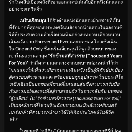
รักในคลิปเบื้องหลังที่เขาออกสเต็ปเต้นกับอีกหนึ่งนักแสดง
อย่าง ซ่งเหวินจั้ว
เหรินเจียหลุน
ได้รับตำแหน่งนักแสดงฝ่ายชายที่เป็น
ที่รักมากที่สุดของประเทศจีนหลังจากนำแสดงในผลงานซี
รีส์ที่ประสบความสำเร็จท่วมท้นอย่างบทบาท เสี่ยวหนาน
เฉินหวัง จาก Forever and Ever และบทของ โจวเซิงเฉิน
ใน One and Only ซึ่งเหรินเจียหลุนได้พูดถึงบทบาทของ
เขาในผลงานล่าสุด
“รักข้ามสหัสวรรษ (Thousand Years
For You)”
ว่ามีความแตกต่างจากบทบาทก่อนหน้าไว้ว่า
“ผมแสดงให้เห็นว่าเสี่ยวหนานเฉินหวัง เป็นผู้พิทักษ์ปกป้อง
ผู้คนรอบตัวเขาและจะพร้อมสยบทุกอุปสรรค ในขณะที่โจ
วเซิงเฉินเป็นบทของพี่ชายที่แสนอบอุ่นซึ่งสามารถรับมือ
กับอารมณ์ของคนที่อยู่รายรอบตัว ในทางกลับกัน บทของ
“ลู่เหยียน” ใน “รักข้ามสหัสวรรษ (Thousand Years For You)”
เป็นบทนักรบที่ไหวพริบเฉียบขาดและมีพลังเวทย์มนตร์
แกร่งกล้าที่สามารถนำมาใช้ให้เกิดประโยชน์ในชีวิต
จริง
”
ในขณะที่ “หลี่ชิ่น” นักแสดงสาวมาแรงจากซีรีส์ Joy