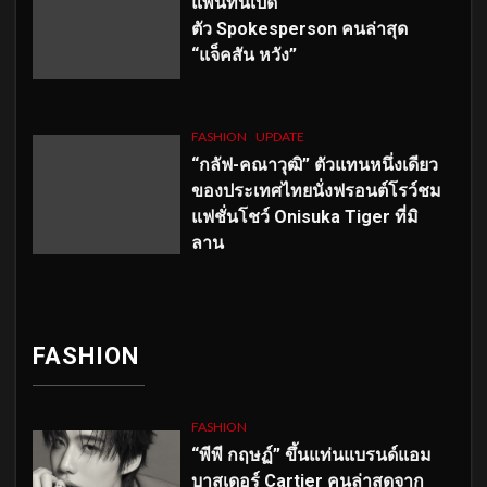
แพนทีนเปิด
ตัว
Spokesperson คนล่าสุด
“แจ็คสัน หวัง”
FASHION
UPDATE
“กลัฟ-คณาวุฒิ” ตัวแทนหนึ่งเดียว
ของประเทศไทยนั่งฟรอนต์โรว์ชม
แฟชั่นโชว์ Onisuka Tiger ที่มิ
ลาน
FASHION
FASHION
“พีพี กฤษฏ์” ขึ้นแท่นแบรนด์แอม
บาสเดอร์ Cartier คนล่าสุดจาก