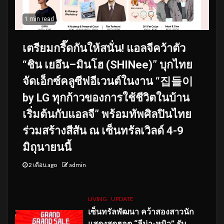
1 min read
เตรียมกรี๊ดกันให้สนั่น! แอลจีคว้าตัว
“ชิน เยอึน–มินโฮ (SHINee)” บุกไทย
จัดเอ็กซ์คลูซีฟอีเวนต์ในงาน “집들이
by LG ทุกก้าวของการใช้ชีวิตในบ้าน
เริ่มต้นกับแอลจี” พร้อมทัพศิลปินไทย
ร่วมสร้างสีสัน ณ เซ็นทรัลเวิลด์ 4-9
มิถุนายนนี้
2 เดือน ago
admin
LIVING
UPDATE
เซ็นทรัลพัฒนา คว้าสองสาวนัก
แสดงสุดฮอต “ลีน่า-หมิว” รับ