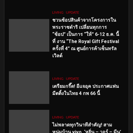
LIVING
UPDATE
ชวนช้อปสินค้าจากโครงการใน
พระราชดำริ เปลี่ยนทุกการ
“ช้อป” เป็นการ “ให้” 6-12 ธ.ค. นี้
ที่ งาน “The Royal Gift Festival
ครั้งที่ 4” ณ ศูนย์การค้าเซ็นทรัล
เวิลด์
LIVING
UPDATE
เตรียมกรี๊ด! อีแจอุค ประกาศแฟน
มีตติ้งในไทย 4 กพ 66 นี้
LIVING
UPDATE
ไม่พลาดทุกวินาทีสำคัญ
! สาม
หนุ่มบ้าน vivo ‘หยิ่น – วอร์ – มีน’