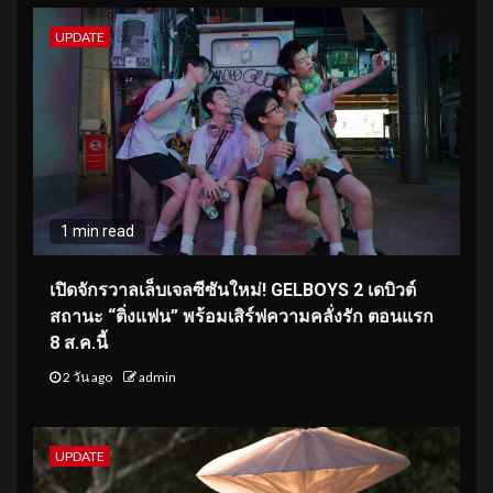
UPDATE
1 min read
เปิดจักรวาลเล็บเจลซีซันใหม่! GELBOYS 2 เดบิวต์
สถานะ “ติ่งแฟน” พร้อมเสิร์ฟความคลั่งรัก ตอนแรก
8 ส.ค.นี้
2 วัน ago
admin
UPDATE