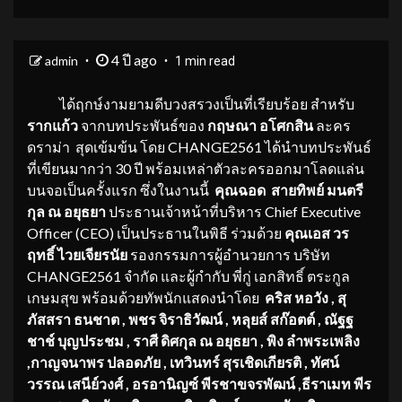
4 ปี ago
admin
1 min read
ได้ฤกษ์งามยามดีบวงสรวงเป็นที่เรียบร้อย สำหรับ
รากแก้ว
จากบทประพันธ์ของ
กฤษณา อโศกสิน
ละคร
ดราม่า สุดเข้มข้น โดย CHANGE2561 ได้นำบทประพันธ์
ที่เขียนมากว่า 30 ปี พร้อมเหล่าตัวละครออกมาโลดแล่น
บนจอเป็นครั้งแรก ซึ่งในงานนี้
คุณฉอด สายทิพย์ มนตรี
กุล ณ อยุธยา
ประธานเจ้าหน้าที่บริหาร Chief Executive
Officer (CEO) เป็นประธานในพิธี ร่วมด้วย
คุณเอส วร
ฤทธิ์ ไวยเจียรนัย
รองกรรมการผู้อำนวยการ บริษัท
CHANGE2561 จำกัด และผู้กำกับ พี่กู่ เอกสิทธิ์ ตระกูล
เกษมสุข พร้อมด้วยทัพนักแสดงนำโดย
คริส หอวัง
, สุ
ภัสสรา ธนชาต , พชร จิราธิวัฒน์ , หลุยส์ สก๊อตต์ , ณัฐฐ
ชาช์ บุญประชม , ราศี ดิศกุล ณ อยุธยา , พิง ลำพระเพลิง
,กาญจนาพร ปลอดภัย , เทวินทร์ สุรเชิดเกียรติ , ทัศน์
วรรณ เสนีย์วงศ์ , อรอานิญซ์ พีรชาขจรพัฒน์ ,ธีราเมท พีร