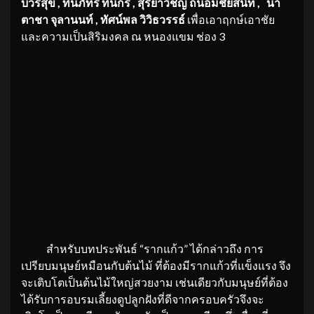
บวรสุข , ทินภัทร ทินกร , สุริยาวิชญ์ ถนอมชัยสนิท , นา
ตาชา จุลานนท์ , ทัศน์พล วิวิธวรรธ์
เพื่อเอาฤกษ์เอาชัย
และความเป็นสิริมงคล ณ หนองแขม ช่อง 3
สำหรับบทประพันธ์ “รากแก้ว” ได้กล่าวถึง การ
เปรียบมนุษย์หมือนกับต้นไม้ ที่ต้องมีรากแก้วที่แข็งแรง จึง
จะเติบโตเป็นต้นไม้ใหญ่สวยงาม เช่นเดียวกับมนุษย์ที่ต้อง
ได้รับการอบรมเลี้ยงดูปลูกฝังที่ดีจากครอบครัวจึงจะ