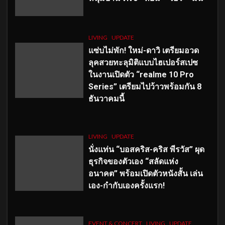
LIVING
UPDATE
แซ่บไม่พัก! ใหม่-ดาวิ เตรียมอวด
ลุคสวยทะลุมิติแบบไฮเปอร์สเปซ
ในงานเปิดตัว “realme 10 Pro
Series” เตรียมไปว้าวพร้อมกัน 8
ธันวาคมนี้
LIVING
UPDATE
นั่งแท่น “บอสคริส-คริส พีรวัส” ผุด
ธุรกิจของตัวเอง “สลัดแห่ง
อนาคต” พร้อมเปิดตัวหนังสั้น เล่น
เอง-กำกับเองครั้งแรก!
EVENT & CONCERT
LIVING
UPDATE