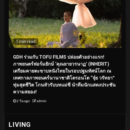
1 min read
GDH ร่วมกับ TOFU FILMS ปล่อยตัวอย่างแรก!
ภาพยนตร์ฟอร์มยักษ์ ‘คุณยายวรนาฏ’ (INHERIT)
เตรียมคายตะขาบหนังไทยในรอบปฐมทัศน์โลก ณ
เทศกาลภาพยนตร์นานาชาติโตรอนโต “จุ๋ย วรัทยา”
ทุ่มสุดชีวิต โกนหัวรับบทแม่ชี นำทีมนักแสดงประชัน
ความสยอง!
2 วัน ago
admin
LIVING