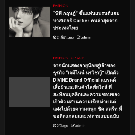
FASHION
“พีพี กฤษฏ์” ขึ้นแท่นแบรนด์แอม
บาสเดอร์ Cartier คนล่าสุดจาก
ประเทศไทย
2 เดือน ago
admin
FASHION
UPDATE
จากนักแสดงอายุน้อยสู่เจ้าของ
ธุรกิจ “เจมีไนน์ นรวิชญ์” เปิดตัว
DIVINE Brand Official แบรนด์
เสื้อผ้าและสินค้าไลฟ์สไตล์ ที่
สะท้อนบุคลิกและความชอบของ
เจ้าตัว ผสานความเรียบง่าย แต่
แฝงไปด้วยความสนุก ชิค สตรีท ที่
ขอติดแกลมและเท่ตามแบบฉบับ
2 ปี ago
admin