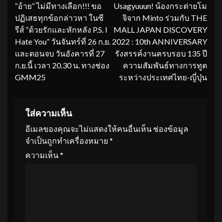
“อ้าย” ไม่มีทางเลือก!!! ขอ
Usagyuuun! น้องกระต่ายโม
Reading
ปฏิเสธทุกข้อกล่าวหา ในซี
จิจาก Minto ร่วมกับ THE
รีส์ “ด้วยรักและหักหลัง P.S. I
MALL JAPAN DISCOVERY
Hate You” วันจันทร์ที่ 26 ก.ย.
2022 : 10th ANNIVERSARY
และตอนจบ วันอังคารที่ 27
รังสรรค์งานครบรอบ 135 ปี
ก.ย.นี้ เวลา 20.30 น. ทางช่อง
ความสัมพันธ์ทางการทูต
GMM25
ระหว่างประเทศไทย-ญี่ปุ่น
ใส่ความเห็น
อีเมลของคุณจะไม่แสดงให้คนอื่นเห็น
ช่องข้อมูล
จำเป็นถูกทำเครื่องหมาย
*
ความเห็น
*