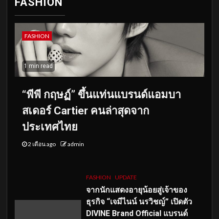
FASHION
FASHION
1 min read
“พีพี กฤษฏ์” ขึ้นแท่นแบรนด์แอมบา
สเดอร์ Cartier คนล่าสุดจาก
ประเทศไทย
2 เดือน ago
admin
FASHION
UPDATE
จากนักแสดงอายุน้อยสู่เจ้าของ
ธุรกิจ “เจมีไนน์ นรวิชญ์” เปิดตัว
DIVINE Brand Official แบรนด์