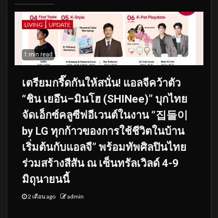
LIVING
UPDATE
1 min read
เตรียมกรี๊ดกันให้สนั่น! แอลจีคว้าตัว
“ชิน เยอึน–มินโฮ (SHINee)” บุกไทย
จัดเอ็กซ์คลูซีฟอีเวนต์ในงาน “집들이
by LG ทุกก้าวของการใช้ชีวิตในบ้าน
เริ่มต้นกับแอลจี” พร้อมทัพศิลปินไทย
ร่วมสร้างสีสัน ณ เซ็นทรัลเวิลด์ 4-9
มิถุนายนนี้
2 เดือน ago
admin