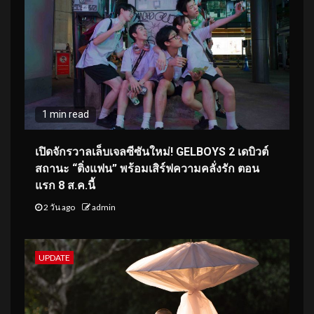
1 min read
เปิดจักรวาลเล็บเจลซีซันใหม่! GELBOYS 2 เดบิวต์
สถานะ “ติ่งแฟน” พร้อมเสิร์ฟความคลั่งรัก ตอน
แรก 8 ส.ค.นี้
2 วัน ago
admin
UPDATE