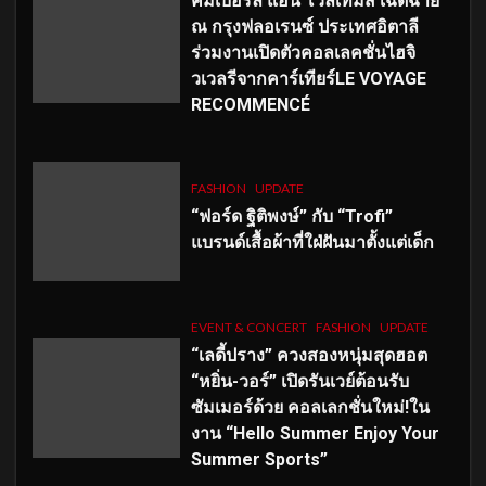
คิมเบอร์ลี่ แอน โวลเทมัส เฉิดฉาย
ณ กรุงฟลอเรนซ์ ประเทศอิตาลี
ร่วมงานเปิดตัวคอลเลคชั่นไฮจิ
วเวลรีจากคาร์เทียร์LE VOYAGE
RECOMMENCÉ
FASHION
UPDATE
“ฟอร์ด ฐิติพงษ์” กับ “Trofi”
แบรนด์เสื้อผ้าที่ใฝ่ฝันมาตั้งแต่เด็ก
EVENT & CONCERT
FASHION
UPDATE
“เลดี้ปราง” ควงสองหนุ่มสุดฮอต
“หยิ่น-วอร์” เปิดรันเวย์ต้อนรับ
ซัมเมอร์ด้วย คอลเลกชั่นใหม่!ใน
งาน “Hello Summer Enjoy Your
Summer Sports”