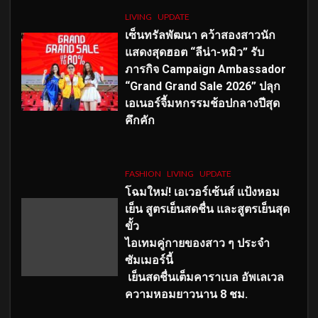
LIVING
UPDATE
เซ็นทรัลพัฒนา คว้าสองสาวนัก
แสดงสุดฮอต “ลีน่า-หมิว” รับ
ภารกิจ Campaign Ambassador
“Grand Grand Sale 2026” ปลุก
เอเนอร์จี้มหกรรมช้อปกลางปีสุด
คึกคัก
FASHION
LIVING
UPDATE
โฉมใหม่
! เอเวอร์เซ้นส์ แป้งหอม
เย็น สูตรเย็นสดชื่น และสูตรเย็นสุด
ขั้ว
ไอเทมคู่กายของสาว ๆ ประจำ
ซัมเมอร์นี้
เย็นสดชื่นเต็มคาราเบล อัพเลเวล
ความหอมยาวนาน
8
ชม.