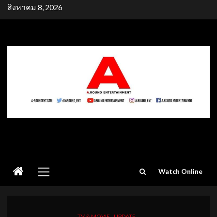
Skip
สิงหาคม 8, 2026
to
content
Primary
Watch Online
Menu
TV & MOVIE
UPDATE