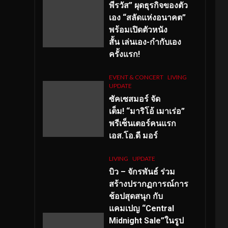
พีรวัส” ผุดธุรกิจของตัว
เอง “สลัดแห่งอนาคต”
พร้อมเปิดตัวหนัง
สั้น เล่นเอง-กำกับเอง
ครั้งแรก!
EVENT & CONCERT
LIVING
UPDATE
ซัคเซสมอร์ จัด
เต็ม
!
“มาริโอ้ เมาเร่อ”
พรีเซ็นเตอร์คนแรก
เอส
.โอ.ดี มอร์
LIVING
UPDATE
บิว – จักรพันธ์ ร่วม
สร้างปรากฏการณ์การ
ช้อปสุดสนุก กับ
แคมเปญ “Central
Midnight Sale”ในรูป