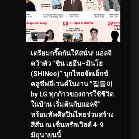
1 min read
เตรียมกรี๊ดกันให้สนั่น! แอลจี
คว้าตัว “ชิน เยอึน–มินโฮ
(SHINee)” บุกไทยจัดเอ็กซ์
คลูซีฟอีเวนต์ในงาน “집들이
by LG ทุกก้าวของการใช้ชีวิต
ในบ้าน เริ่มต้นกับแอลจี”
พร้อมทัพศิลปินไทยร่วมสร้าง
สีสัน ณ เซ็นทรัลเวิลด์ 4-9
มิถุนายนนี้