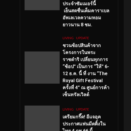
ประจำซัมเมอร์นี้
เย็นสดชื่นเต็มคาราเบล
อัพเลเวลความหอม
ยาวนาน
8
ชม.
LIVING
UPDATE
ชวนช้อปสินค้าจาก
โครงการในพระ
ราชดำริ เปลี่ยนทุกการ
“ช้อป” เป็นการ “ให้” 6-
12 ธ.ค. นี้ ที่ งาน “The
Royal Gift Festival
ครั้งที่ 4” ณ ศูนย์การค้า
เซ็นทรัลเวิลด์
LIVING
UPDATE
เตรียมกรี๊ด! อีแจอุค
ประกาศแฟนมีตติ้งใน
ไทย 4 กพ 66 นี้