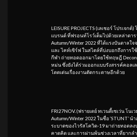
LEISURE PROJECTS (เลเชอร์ โปรเจกต์) โ
แบรนด์ ที่ฟรอนท์โรว์เต็มไปด้วยเหล่าดาร
Autumn/Winter 2022 ที่ได้แรงบันดาลใจจา
และ ไคท์เซิร์ฟ ในสไตล์ที่บ่งบอกถึงการใ
กีฬา ถ่ายทอดออกมาโดยใช้ทฤษฎี Deconstruc
หม่น ซึ่งยังได้ร่วมออกแบบรังสรรค์คอลเลค
โดดเด่นเรื่องงานตัดกระดาษอีกด้วย
FRI27NOV. (ฟรายเดย์ ทเวนตี้เซเว่น โนเ
Autumn/Winter 2022 ในชื่อ ‘STUNT’ นำอา
ระบาดของไวรัสโควิด-19 มาถ่ายทอดลงบนเส
คาดคิด และการผ่านพ้นช่วงเวลาที่ยากลำบา