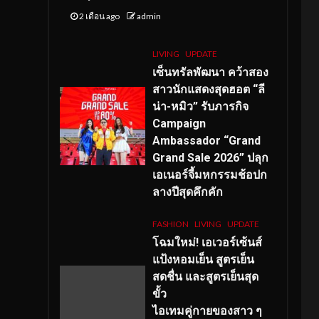
2 เดือน ago
admin
LIVING
UPDATE
เซ็นทรัลพัฒนา คว้าสอง
สาวนักแสดงสุดฮอต “ลี
น่า-หมิว” รับภารกิจ
Campaign
Ambassador “Grand
Grand Sale 2026” ปลุก
เอเนอร์จี้มหกรรมช้อปก
ลางปีสุดคึกคัก
FASHION
LIVING
UPDATE
โฉมใหม่
! เอเวอร์เซ้นส์
แป้งหอมเย็น สูตรเย็น
สดชื่น และสูตรเย็นสุด
ขั้ว
ไอเทมคู่กายของสาว ๆ