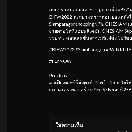
สามารถชมสุดยอดปรากฏการณ์แฟชั่นวีค Si
BIFW2022 ณ สยามพารากอน ย้อนหลังได้ท
Siamparagonshopping หรือ ONESIAM แ
ง่ายดาย ได้ที่แอปพลิเคชั่น ONESIAM Sup
รวบรวมคอลเลคชั่นจากเวทีแฟชั่นโชว์ของ
#BIFW2022 #SiamParagon #PAINKILLE
#FLYNOW
Continue
Previous
มาเฟียเดอะซีรี่ส์ สุดเจ๋ง!!! คว้า 4 รางวัล
Reading
เวที นาคราชอวอร์ด ครั้งที่ 5 ประจำปี 256
ใส่ความเห็น