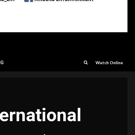
NG
Watch Online
ernational