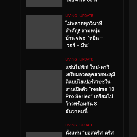
LIVING
UPDATE
ไม่พลาดทุกวินาที
สำคัญ
! สามหนุ่ม
บ้าน vivo ‘หยิ่น –
วอร์ – มีน’
LIVING
UPDATE
แซ่บไม่พัก! ใหม่-ดาวิ
เตรียมอวดลุคสวยทะลุมิ
ติแบบไฮเปอร์สเปซใน
งานเปิดตัว “realme 10
Pro Series” เตรียมไป
ว้าวพร้อมกัน 8
ธันวาคมนี้
LIVING
UPDATE
นั่งแท่น “บอสคริส-คริส