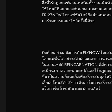
ลิ่งที่ไร้กฎเกณฑ์ผ่านเทคนิคทั้งงานเพ้น
ใช้โทนสีที่แตกต่างกันมาผสมผสานและหลอ
FRI27NOV. โดยแฟชั่นโชว์ยัง นำเสนอคว
มาร่วมการแสดงโชว์ครั้งนี้ด้วย
ปิดท้ายอย่างอลังการกับ FLYNOW โดยสมชั
โลกแฟชั่นได้อย่างสง่าผ่าเผยมายาวนานก
ในคอนเซปต์ REINCARNATION ที่มีความเป
เหมือนปราศจากคอนเซปต์และไร้กฎเกณฑ์ต่า
ขึ้น เป็นความย้อนแย้งเพื่อสร้างสมดุลให้
เสื้อผ้าโทนสีดำ สีขาว สีทองในการสร้างสร
แจ็คการ์ด ผ้าซาติน และ ผ้าขนสัตว์