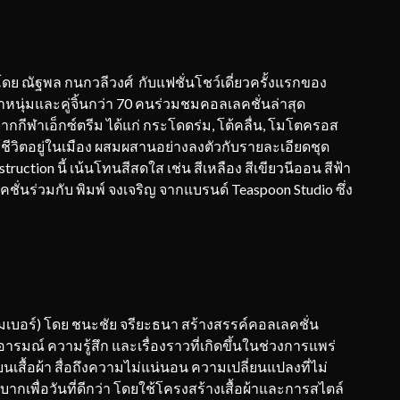
ดย ณัฐพล กนกวลีวงศ์ กับแฟชั่นโชว์เดี่ยวครั้งแรกของ
าหนุ่มและคู่จิ้นกว่า 70 คนร่วมชมคอลเลคชั่นล่าสุด
กกีฬาเอ็กซ์ตรีม ได้แก่ กระโดดร่ม, โต้คลื่น, โมโตครอส
ช้ชีวิตอยู่ในเมือง ผสมผสานอย่างลงตัวกับรายละเอียดชุด
tion นี้ เน้นโทนสีสดใส เช่น สีเหลือง สีเขียวนีออน สีฟ้า
ชั่นร่วมกับ พิมพ์ จงเจริญ จากแบรนด์ Teaspoon Studio ซึ่ง
วมเบอร์) โดย ชนะชัย จรียะธนา สร้างสรรค์คอลเลคชั่น
รมณ์ ความรู้สึก และเรื่องราวที่เกิดขึ้นในช่วงการแพร่
ื้อผ้า สื่อถึงความไม่แน่นอน ความเปลี่ยนแปลงที่ไม่
กเพื่อวันที่ดีกว่า โดยใช้โครงสร้างเสื้อผ้าและการสไตล์