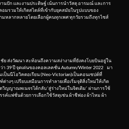
ท์ งานปัก และงานประดิษฐ์ เน้นการนำวัสดุ อารมณ์ และการ
มรวมให้เกิดสไตล์ที่เข้ากับยุคสมัยในรูปแบบของ
ามหลากหลายโดยเลือกผู้คนทุกเพศ ทุกวัยรวมถึงทุกไซส์
ย ส่งวัฒนา สะท้อนถึงความสง่างามที่ยังคงโบยบินอยู่ใน
ว่า 39 ปี จุดเด่นของคอลเลคชั่น Autumn/Winter 2022 มา
็นนีโอวิคตอเรียน (Neo-Victorian)เป็นคอนเซปต์ที่
งๆ เปรียบเสมือนการทำลายเพื่อเริ่มจุติสิ่งใหม่ให้เกิด
จิตวิญญาณพเนจรได้กลับ ‘สู่ร่างใหม่ในจิตเดิม’ ผ่านการใช้
รค์แฟชั่นด้วยการเลือกใช้วัสดุเช่น ผ้าชีฟอง ผ้าไหม ผ้า