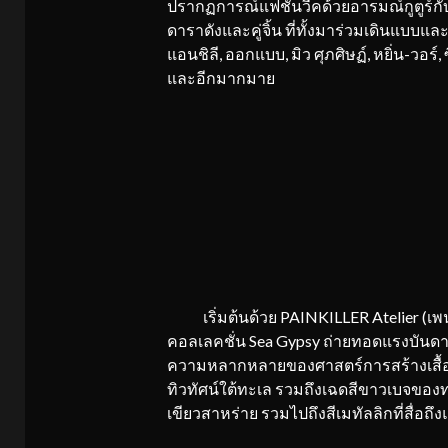
ปรากฏการณ์แฟชั่นวีคด้วยอารมณ์กูตูร์กั
ดาราดังและคู่จิ้น ที่ทั้งมาร่วมเดินแบบแ
แอนชิลี, ออกแบบ, มิว ศุภศิษฏ์, หยิ่น-วอร์,
และอีกมากมาย
เริ่มต้นด้วย PAINKILLER Atelier (เพนคิ
คอลเลคชั่น Sea Gypsy ถ่ายทอดแรงบันดาล
ความหลากหลายของศาสตร์การสร้างเสื้อผ้า 
ทิวทัศน์ใต้ทะเล รวมถึงเฉดสีขาวเบจของ
เขียวสาหร่าย รวมไปถึงสีเมทัลลิกที่สื่อ