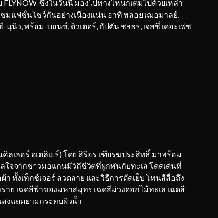
บ FLYNOW ซึ่งในวันนี้ มองไปทางไหนก็เต็มไปด้วยเหล่า
ละชมแฟชั่นโชว์กันอย่างเนืองแน่น อาทิ พลอย เฌอมาลย์,
 ซี-นุนิว, พร้อม-บอนซ์, ติวเตอร์, กัปตัน ชลธร, เจสซี่ เดอะเฟซ
ลเลอร์ อเตลิเยร์) โดย สิริอร เฑียรฆประสิทธิ์ มาพร้อม
ใจจากชาวมอแกนมีวิถีชีวิตที่ผูกพันกับทะเล โดดเด่นที่
ทั้งเท็กซ์เจอร์ ลวดลาย และวิธีการตัดเย็บ โทนสีสื่อถึง
ทราย เฉดสีฟ้าของมหาสมุทร เฉดสีม่วงดอกไม้ทะเล เฉดสี
ถึงแสงแดดยามกระทบผิวน้ำ