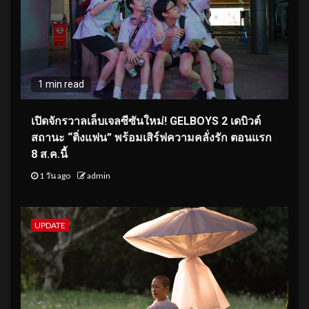
1 min read
เปิดจักรวาลเล็บเจลซีซันใหม่! GELBOYS 2 เดบิวต์
สถานะ “ติ่งแฟน” พร้อมเสิร์ฟความคลั่งรัก ตอนแรก
8 ส.ค.นี้
1 วัน ago
admin
UPDATE