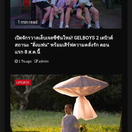
1 min read
เปิดจักรวาลเล็บเจลซีซันใหม่! GELBOYS 2 เดบิวต์
สถานะ “ติ่งแฟน” พร้อมเสิร์ฟความคลั่งรัก ตอน
แรก 8 ส.ค.นี้
1 วัน ago
admin
UPDATE