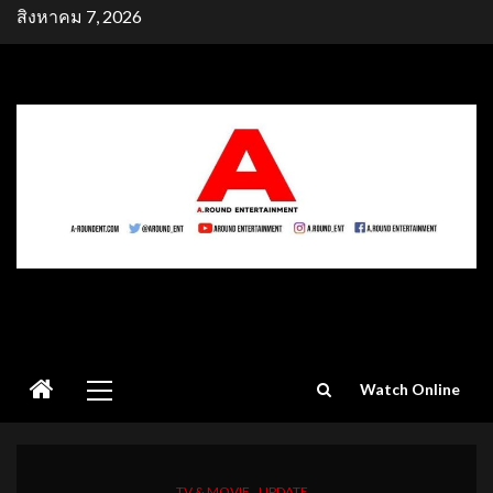
Skip
สิงหาคม 7, 2026
to
content
Primary
Watch Online
Menu
TV & MOVIE
UPDATE