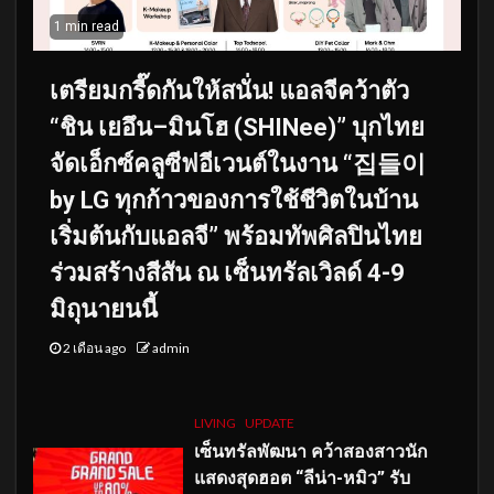
1 min read
เตรียมกรี๊ดกันให้สนั่น! แอลจีคว้าตัว
“ชิน เยอึน–มินโฮ (SHINee)” บุกไทย
จัดเอ็กซ์คลูซีฟอีเวนต์ในงาน “집들이
by LG ทุกก้าวของการใช้ชีวิตในบ้าน
เริ่มต้นกับแอลจี” พร้อมทัพศิลปินไทย
ร่วมสร้างสีสัน ณ เซ็นทรัลเวิลด์ 4-9
มิถุนายนนี้
2 เดือน ago
admin
LIVING
UPDATE
เซ็นทรัลพัฒนา คว้าสองสาวนัก
แสดงสุดฮอต “ลีน่า-หมิว” รับ