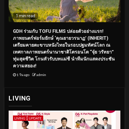
1 min read
GDH ร่วมกับ TOFU FILMS ปล่อยตัวอย่างแรก!
ภาพยนตร์ฟอร์มยักษ์ ‘คุณยายวรนาฏ’ (INHERIT)
เตรียมคายตะขาบหนังไทยในรอบปฐมทัศน์โลก ณ
เทศกาลภาพยนตร์นานาชาติโตรอนโต “จุ๋ย วรัทยา”
ทุ่มสุดชีวิต โกนหัวรับบทแม่ชี นำทีมนักแสดงประชัน
ความสยอง!
1 วัน ago
admin
LIVING
LIVING
UPDATE