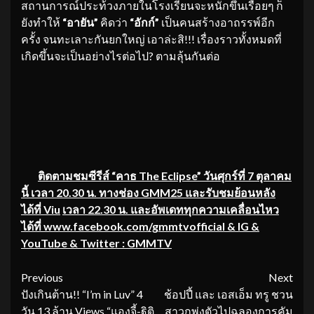
สถานการณ์ประท้วงภายในโรงเรียนจะหนักขึ้นเรื่อยๆ ก็
ยังทำให้
“อายัน”
คิดว่า
“อักก์”
เป็นคนสร้างอาถรรพ์อีก
ครั้ง จนทะเลาะกันยกใหญ่ เอาล่ะสิ!!! เรื่องราวทั้งหมดที่
เกิดขึ้นจะเป็นอย่างไรต่อไป? ตามลุ้นกันต่อ
ติดตามชมซีรีส์
“
คาธ
The Eclipse”
วันศุกร์ที่
7 ตุลาคม
นี้
เวลา
20.30 น. ทางช่อง GMM25 และรับชมย้อนหลัง
ได้ที่
Viu
เวลา
22.30
น.
และอัพเดททุกความเคลื่อนไหว
ได้ที่
www.facebook.com/gmmtvofficial & IG &
YouTube & Twitter : GMMTV
Continue
Previous
Next
ปังเกินต้าน!! “I’m in Luv” 4
ช้อปปี้ และ เอสเอ็ม ทรู ชวน
Reading
วัน 13 ล้าน Views “แองจี้-ฐิติ
สาวกพุ่งตัวไปฉลองการคัม