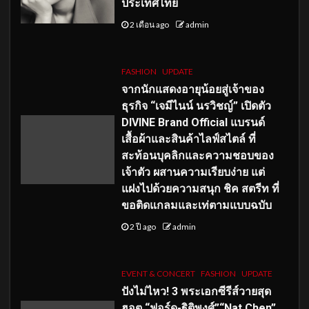
ประเทศไทย
2 เดือน ago
admin
FASHION
UPDATE
จากนักแสดงอายุน้อยสู่เจ้าของ
ธุรกิจ “เจมีไนน์ นรวิชญ์” เปิดตัว
DIVINE Brand Official แบรนด์
เสื้อผ้าและสินค้าไลฟ์สไตล์ ที่
สะท้อนบุคลิกและความชอบของ
เจ้าตัว ผสานความเรียบง่าย แต่
แฝงไปด้วยความสนุก ชิค สตรีท ที่
ขอติดแกลมและเท่ตามแบบฉบับ
2 ปี ago
admin
EVENT & CONCERT
FASHION
UPDATE
ปังไม่ไหว! 3 พระเอกซีรีส์วายสุด
ฮอต “ฟอร์ด-ฐิติพงศ์”“Nat Chen”