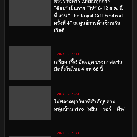
พระราชดำริ เปลี่ยนทุกการ
“ช้อป” เป็นการ “ให้” 6-12 ธ.ค. นี้
ที่ งาน “The Royal Gift Festival
ครั้งที่ 4” ณ ศูนย์การค้าเซ็นทรัล
เวิลด์
LIVING
UPDATE
เตรียมกรี๊ด! อีแจอุค ประกาศแฟน
มีตติ้งในไทย 4 กพ 66 นี้
LIVING
UPDATE
ไม่พลาดทุกวินาทีสำคัญ
! สาม
หนุ่มบ้าน vivo ‘หยิ่น – วอร์ – มีน’
LIVING
UPDATE