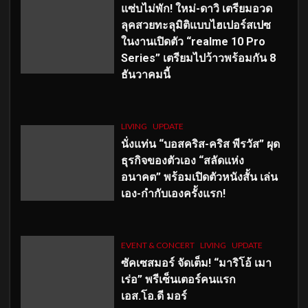
แซ่บไม่พัก! ใหม่-ดาวิ เตรียมอวด
ลุคสวยทะลุมิติแบบไฮเปอร์สเปซ
ในงานเปิดตัว “realme 10 Pro
Series” เตรียมไปว้าวพร้อมกัน 8
ธันวาคมนี้
LIVING
UPDATE
นั่งแท่น “บอสคริส-คริส พีรวัส” ผุด
ธุรกิจของตัวเอง “สลัดแห่ง
อนาคต” พร้อมเปิดตัวหนังสั้น เล่น
เอง-กำกับเองครั้งแรก!
EVENT & CONCERT
LIVING
UPDATE
ซัคเซสมอร์ จัดเต็ม
!
“มาริโอ้ เมา
เร่อ” พรีเซ็นเตอร์คนแรก
เอส
.โอ.ดี มอร์