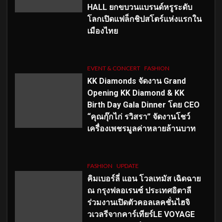
HALL ยกขบวนแบรนด์หรูระดับ
โลกเปิดแฟล็กชิปสโตร์แห่งแรกใน
เมืองไทย
EVENT & CONCERT
FASHION
KK Diamonds จัดงาน Grand
Opening KK Diamond & KK
Birth Day Gala Dinner โดย CEO
“คุณกุ๊กไก่ รวิสรา” จัดงานโชว์
เครื่องเพชรมูลค่าหลายล้านบาท
FASHION
UPDATE
คิมเบอร์ลี่ แอน โวลเทมัส เฉิดฉาย
ณ กรุงฟลอเรนซ์ ประเทศอิตาลี
ร่วมงานเปิดตัวคอลเลคชั่นไฮจิ
วเวลรีจากคาร์เทียร์LE VOYAGE