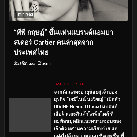
1 min read
“พีพี กฤษฏ์” ขึ้นแท่นแบรนด์แอมบา
สเดอร์ Cartier คนล่าสุดจาก
ประเทศไทย
2 เดือน ago
admin
FASHION
UPDATE
จากนักแสดงอายุน้อยสู่เจ้าของ
ธุรกิจ “เจมีไนน์ นรวิชญ์” เปิดตัว
DIVINE Brand Official แบรนด์
เสื้อผ้าและสินค้าไลฟ์สไตล์ ที่
สะท้อนบุคลิกและความชอบของ
เจ้าตัว ผสานความเรียบง่าย แต่
แฝงไปด้วยความสนุก ชิค สตรีท ที่