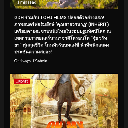
1 min read
GDH ร่วมกับ TOFU FILMS ปล่อยตัวอย่างแรก!
ภาพยนตร์ฟอร์มยักษ์ ‘คุณยายวรนาฏ’ (INHERIT)
เตรียมคายตะขาบหนังไทยในรอบปฐมทัศน์โลก ณ
เทศกาลภาพยนตร์นานาชาติโตรอนโต “จุ๋ย วรัท
ยา” ทุ่มสุดชีวิต โกนหัวรับบทแม่ชี นำทีมนักแสดง
ประชันความสยอง!
1 วัน ago
admin
UPDATE