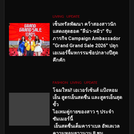
LIVING
UPDATE
เซ็นทรัลพัฒนา คว้าสองสาวนัก
แสดงสุดฮอต “ลีน่า-หมิว” รับ
ภารกิจ Campaign Ambassador
“Grand Grand Sale 2026” ปลุก
เอเนอร์จี้มหกรรมช้อปกลางปีสุด
คึกคัก
FASHION
LIVING
UPDATE
โฉมใหม่
! เอเวอร์เซ้นส์ แป้งหอม
เย็น สูตรเย็นสดชื่น และสูตรเย็นสุด
ขั้ว
ไอเทมคู่กายของสาว ๆ ประจำ
ซัมเมอร์นี้
เย็นสดชื่นเต็มคาราเบล อัพเลเวล
ความหอมยาวนาน
8
ชม.