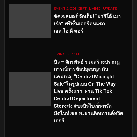
EVENT & CONCERT
LIVING
UPDATE
ซัคเซสมอร์ จัดเต็ม
!
“มาริโอ้ เมา
เร่อ” พรีเซ็นเตอร์คนแรก
เอส
.โอ.ดี มอร์
LIVING
UPDATE
บิว – จักรพันธ์ ร่วมสร้างปรากฏ
การณ์การช้อปสุดสนุก กับ
แคมเปญ “Central Midnight
Sale”ในรูปแบบ On The Way
Live ครั้งแรก! ผ่าน Tik Tok
Central Department
Storeส่ง #บะบิวไปเซ็นทรัล
มิดไนท์เซล ทะยานติดเทรนด์ทวิต
เตอร์!