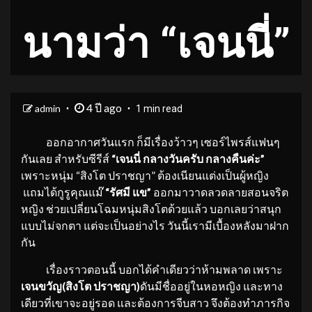
นามว่า “เจนนี่”
4 ปี ago
admin
1 min read
ออกอากาศวันแรก ก็มีเรื่องว้าวๆ เซอร์ไพรส์แฟนๆ
กันเลย สำหรับซีรีส์
“เจนนี่ กลางวันครับ กลางคืนค่ะ”
เพราะหนุ่ม “สิงโต ปราชญา” ต้องเนียนแต่งเป็นผู้หญิง
แถมได้กูรูคุณแม๊
“รัศมี แข”
ออกมาวาดลวดลายสอนจริต
หญิง ช่วยเปลี่ยนโฉมหนุ่มสิงโตด้วยแล้ว บอกเลยว่าสนุก
แบบไม่จกตา แต่จะเป็นอย่างไร วันนี้เรามีเบื้องหลังมาฝาก
กัน
เรื่องราวตอนนี้ บอกได้คำเดียวว่าห้ามพลาด เพราะ
เจนขวัญ(สิงโต ปราชญา)
ดันมีชื่ออยู่ในหอหญิง และทาง
เดียวที่เขาจะอยู่รอด และต้องการจีบสาว จึงต้องทำภารกิจ