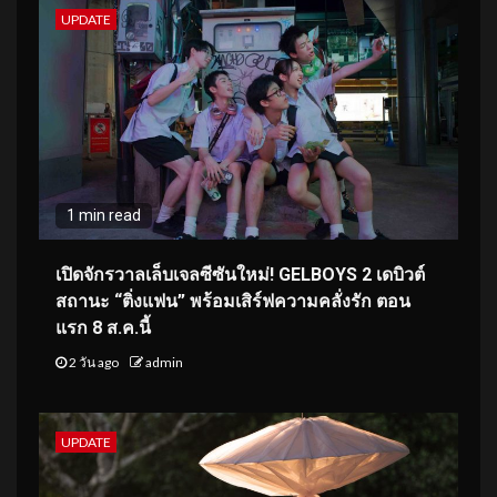
UPDATE
1 min read
เปิดจักรวาลเล็บเจลซีซันใหม่! GELBOYS 2 เดบิวต์
สถานะ “ติ่งแฟน” พร้อมเสิร์ฟความคลั่งรัก ตอน
แรก 8 ส.ค.นี้
2 วัน ago
admin
UPDATE