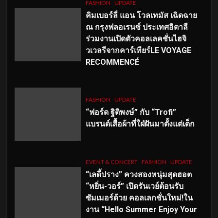
FASHION
UPDATE
คิมเบอร์ลี่ แอน โวลเทมัส เฉิดฉาย
ณ กรุงฟลอเรนซ์ ประเทศอิตาลี
ร่วมงานเปิดตัวคอลเลคชั่นไฮจิ
วเวลรีจากคาร์เทียร์LE VOYAGE
RECOMMENCÉ
FASHION
UPDATE
“ฟอร์ด ฐิติพงษ์” กับ “Trofi”
แบรนด์เสื้อผ้าที่ใฝ่ฝันมาตั้งแต่เด็ก
EVENT & CONCERT
FASHION
UPDATE
“เลดี้ปราง” ควงสองหนุ่มสุดฮอต
“หยิ่น-วอร์” เปิดรันเวย์ต้อนรับ
ซัมเมอร์ด้วย คอลเลกชั่นใหม่!ใน
งาน “Hello Summer Enjoy Your