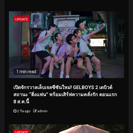
UPDATE
1 min read
เปิดจักรวาลเล็บเจลซีซันใหม่! GELBOYS 2 เดบิวต์
สถานะ “ติ่งแฟน” พร้อมเสิร์ฟความคลั่งรัก ตอนแรก
8 ส.ค.นี้
2 วัน ago
admin
UPDATE