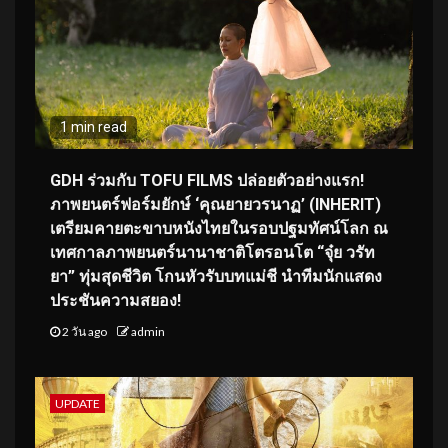
1 min read
GDH ร่วมกับ TOFU FILMS ปล่อยตัวอย่างแรก!
ภาพยนตร์ฟอร์มยักษ์ ‘คุณยายวรนาฏ’ (INHERIT)
เตรียมคายตะขาบหนังไทยในรอบปฐมทัศน์โลก ณ
เทศกาลภาพยนตร์นานาชาติโตรอนโต “จุ๋ย วรัท
ยา” ทุ่มสุดชีวิต โกนหัวรับบทแม่ชี นำทีมนักแสดง
ประชันความสยอง!
2 วัน ago
admin
UPDATE