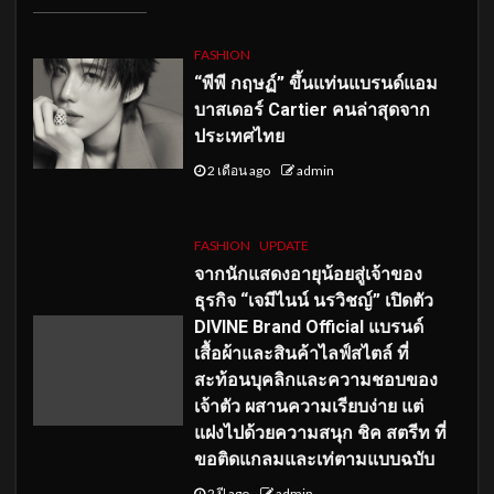
FASHION
“พีพี กฤษฏ์” ขึ้นแท่นแบรนด์แอม
บาสเดอร์ Cartier คนล่าสุดจาก
ประเทศไทย
2 เดือน ago
admin
FASHION
UPDATE
จากนักแสดงอายุน้อยสู่เจ้าของ
ธุรกิจ “เจมีไนน์ นรวิชญ์” เปิดตัว
DIVINE Brand Official แบรนด์
เสื้อผ้าและสินค้าไลฟ์สไตล์ ที่
สะท้อนบุคลิกและความชอบของ
เจ้าตัว ผสานความเรียบง่าย แต่
แฝงไปด้วยความสนุก ชิค สตรีท ที่
ขอติดแกลมและเท่ตามแบบฉบับ
2 ปี ago
admin