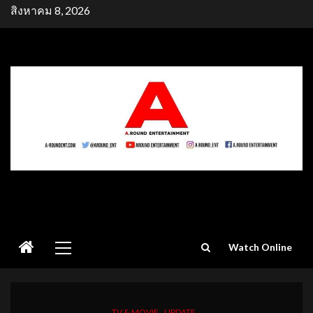
Skip
สิงหาคม 8, 2026
to
content
Primary
Watch Online
Menu
TV & MOVIE
UPDATE