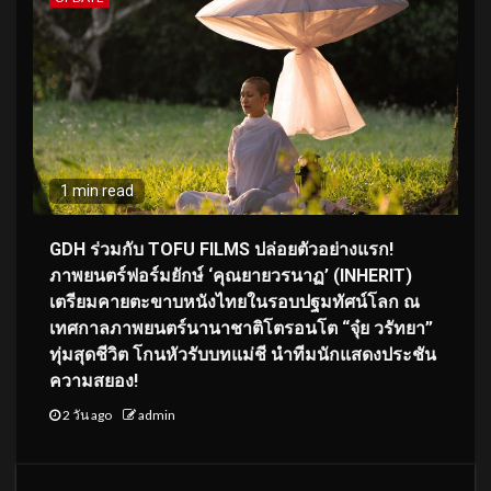
1 min read
GDH ร่วมกับ TOFU FILMS ปล่อยตัวอย่างแรก!
ภาพยนตร์ฟอร์มยักษ์ ‘คุณยายวรนาฏ’ (INHERIT)
เตรียมคายตะขาบหนังไทยในรอบปฐมทัศน์โลก ณ
เทศกาลภาพยนตร์นานาชาติโตรอนโต “จุ๋ย วรัทยา”
ทุ่มสุดชีวิต โกนหัวรับบทแม่ชี นำทีมนักแสดงประชัน
ความสยอง!
2 วัน ago
admin