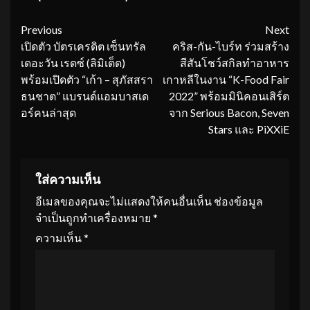
Continue
Previous
Next
เปิดตัว บัตรเครดิต เซ็นทรัล
คริส-กัน-ไบร์ท ร่วมสร้าง
Reading
เดอะวัน เรดซ์ (ลิมิเต็ด)
สีสันโชว์สกิลทำอาหาร
พร้อมเปิดตัว “เก้า – สุภัสสรา
เกาหลีในงาน “K-Food Fair
ธนชาต” แบรนด์แอมบาสเด
2022” พร้อมมินิคอนเสิร์ต
อร์คนล่าสุด
จาก Serious Bacon, Seven
Stars และ PiXXiE
ใส่ความเห็น
อีเมลของคุณจะไม่แสดงให้คนอื่นเห็น
ช่องข้อมูล
จำเป็นถูกทำเครื่องหมาย
*
ความเห็น
*