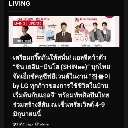
LIVING
LIVING
UPDATE
1 min read
เตรียมกรี๊ดกันให้สนั่น! แอลจีคว้าตัว
“ชิน เยอึน–มินโฮ (SHINee)” บุกไทย
จัดเอ็กซ์คลูซีฟอีเวนต์ในงาน “집들이
by LG ทุกก้าวของการใช้ชีวิตในบ้าน
เริ่มต้นกับแอลจี” พร้อมทัพศิลปินไทย
ร่วมสร้างสีสัน ณ เซ็นทรัลเวิลด์ 4-9
มิถุนายนนี้
2 เดือน ago
admin