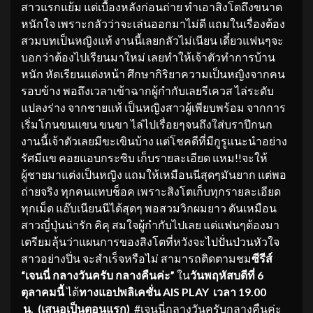
สาวแรกแย้ม แต่เบื้องหลังก่อนถ่าย ทำเอาสิงโตถึงขนาด
หนักใจ เพราะกลัวว่าจะเล่นออกมาไม่ดี แถมในเรื่องต้อง
สวมบทเป็นหญิงแท้ งานนี้เลยกลัวไม่เนียน เดี๋ยวแฟนๆจะ
บอกว่าต้องไปเรียนมาใหม่ เลยทำให้เจ้าตัวทำการบ้าน
หนัก หัดเรียนแต่งหน้า ศึกษากิริยาความเป็นหญิงจากคน
รอบข้าง พอถึงเวลาเข้าฉากผู้กำกับเลยรีเควส ไล่ระดับ
แปลงร่าง จากชายแท้ เป็นหญิงสาวผู้เพียบพร้อม จากการ
เริ่มโกนขนแขน ขนขา ไล่ไปเรื่อยๆจนถึงใส่บราปีกนก
งานนี้เจ้าตัวเลยมีขะเขินบ้าง แต่โชคดีที่มีกูรูแนะนำอย่าง
รัศมีแข คอยแอบกระซิบ เก็บรายละเอียด แหม!!จะให้
ผู้ชายมาแต่งเป็นหญิง แถมให้เหมือนนีสุดๆมันยาก แต่พอ
ถ่ายจริง ทุกคนแทบช็อค เพราะสิงโตเก็บทุกรายละเอียด
ทุกเม็ด แอ๊บเนียนนีได้สุดๆ พอสวมวิกผมยาว ดันเหมือน
สาวญี่ปุ่นน่ารัก คิคุ สมใจผู้กำกับไปเลย แต่แฟนๆต้องมา
เตรียมลุ้นว่าแผนการของสิงโตที่หวังจะไปปั่นป่วนหัวใจ
สาวอย่างปิ่น จะสำเร็จหรือไม่ สามารถติดตามชม
ซีรีส์
“เจนนี่ กลางวันครับ กลางคืนค่ะ”
ใน
วันพฤหัสบดีที่ 6
ตุลาคมนี้
ได้
ทางแอปพลิเคชั่น
AIS PLAY เวลา 19.00
น.
(เสนอเป็นตอนแรก)
#เจนนี่กลางวันครับกลางคืนค่ะ