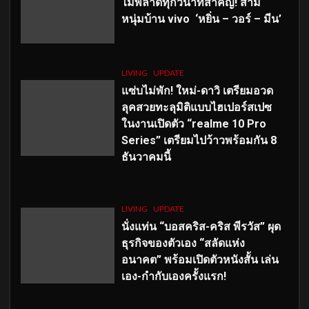
ไม่พลาดทุกวินาทีสำคัญ
! สาม
หนุ่มบ้าน vivo ‘หยิ่น – วอร์ – มีน’
LIVING
UPDATE
แซ่บไม่พัก! ใหม่-ดาวิ เตรียมอวด
ลุคสวยทะลุมิติแบบไฮเปอร์สเปซ
ในงานเปิดตัว “realme 10 Pro
Series” เตรียมไปว้าวพร้อมกัน 8
ธันวาคมนี้
LIVING
UPDATE
นั่งแท่น “บอสคริส-คริส พีรวัส” ผุด
ธุรกิจของตัวเอง “สลัดแห่ง
อนาคต” พร้อมเปิดตัวหนังสั้น เล่น
เอง-กำกับเองครั้งแรก!