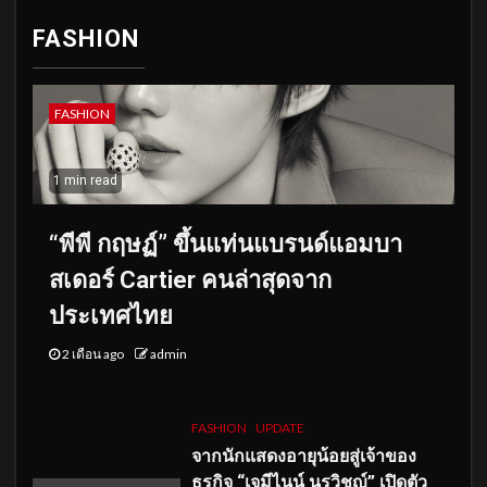
FASHION
FASHION
1 min read
“พีพี กฤษฏ์” ขึ้นแท่นแบรนด์แอมบา
สเดอร์ Cartier คนล่าสุดจาก
ประเทศไทย
2 เดือน ago
admin
FASHION
UPDATE
จากนักแสดงอายุน้อยสู่เจ้าของ
ธุรกิจ “เจมีไนน์ นรวิชญ์” เปิดตัว