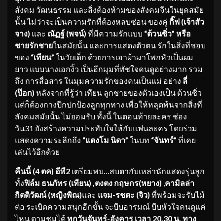
สังคม วัฒนธรรม และสิ่งต้องห้ามของสังคมจีนในยุคสมัย
นั้น ไม่ว่าจะเป็นความรักที่ต้องหลบซ่อน ของคู่
กิ๊ฟ (เจ้าสัว
จาง)
และ
ณัฏฐ์ (พจน์)
ที่มีความรักแบบ
“ต้วนซิ่ว” หรือ
ชายรักชาย
ในสมัยนั้น และการแสดงตัวตน รักในสิ่งที่ชอบ
ของ
“เทียน”
ในวัยเด็ก ด้วยการเอาผ้ามาโพกหัวเป็นผม
ยาว แบบนางเอกงิ้ว เป็นอีกมุมที่ทัชใจคนดูอย่างมาก รวม
ถึง การสื่อสาร ในมุมความรักของคนเป็นแม่ อย่าง
ลี่
(ป๊อก)
หลังจากที่รู้ว่า เทียน ลูกชายของตัวเองเป็น ต้วนซิ่ว
แต่ก็ต้องกางปีกปกป้องลูกทุกทาง เพื่อให้หลุดพ้นจากสิ่งที่
สังคมสมัยนั้น ไม่ยอมรับ ทั้งนี้ ในตอนท้ายละคร ช่อง
วัน31 ยังสร้างความประทับใจให้กับแฟนละคร โดยร่วม
แสดงความระลึกถึง
“แตงโม นิดา”
ในบท
“จันทร์”
ที่เคย
เล่นไว้อีกด้วย
คืนนี้ (
4 ตค) อีพี2
เตรียมพบ…สบตากับเหล่านักแสดงรุ่นลูก
ทั้ง
ฟิล์ม ธนภัทร (เทียน) ,ตงตง กฤษกร
(หยาง)
,
คามิลล่า
กิตติวัฒน์
(หญิงพิณ)
และ
แจม
-รชตะ (จิว)
ที่พร้อมจะรับไม้
ต่อ ระเบิดความสนุกอีกขั้น จะบีบอารมณ์ บีบหัวใจคนดูแค่
ไหน ตามชมได้
ทุกวันจันทร์
-อังคาร เวลา 20.30 น. ทาง