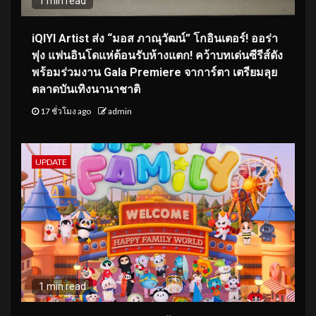
1 min read
iQIYI Artist ส่ง “มอส ภาณุวัฒน์” โกอินเตอร์! ออร่า
พุ่ง แฟนอินโดแห่ต้อนรับห้างแตก! คว้าบทเด่นซีรีส์ดัง
พร้อมร่วมงาน Gala Premiere จาการ์ตา เตรียมลุย
ตลาดบันเทิงนานาชาติ
17 ชั่วโมง ago
admin
UPDATE
1 min read