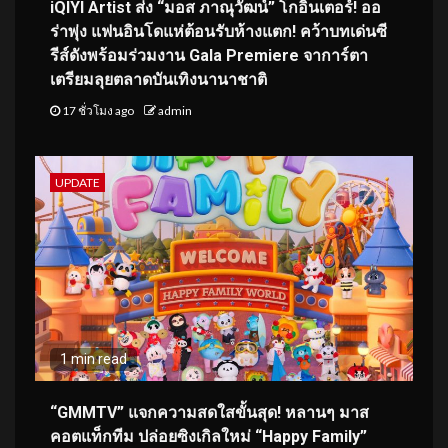
iQIYI Artist ส่ง “มอส ภาณุวัฒน์” โกอินเตอร์! ออ
ร่าพุ่ง แฟนอินโดแห่ต้อนรับห้างแตก! คว้าบทเด่นซี
รีส์ดังพร้อมร่วมงาน Gala Premiere จาการ์ตา
เตรียมลุยตลาดบันเทิงนานาชาติ
17 ชั่วโมง ago
admin
UPDATE
1 min read
“GMMTV” แจกความสดใสขั้นสุด! หลานๆ มาส
คอตแท็กทีม ปล่อยซิงเกิลใหม่ “Happy Family”