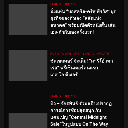
LIVING
UPDATE
นั่งแท่น “บอสคริส-คริส พีรวัส” ผุด
ธุรกิจของตัวเอง “สลัดแห่ง
อนาคต” พร้อมเปิดตัวหนังสั้น เล่น
เอง-กำกับเองครั้งแรก!
EVENT & CONCERT
LIVING
UPDATE
ซัคเซสมอร์ จัดเต็ม
!
“มาริโอ้ เมา
เร่อ” พรีเซ็นเตอร์คนแรก
เอส
.โอ.ดี มอร์
LIVING
UPDATE
บิว – จักรพันธ์ ร่วมสร้างปรากฏ
การณ์การช้อปสุดสนุก กับ
แคมเปญ “Central Midnight
Sale”ในรูปแบบ On The Way