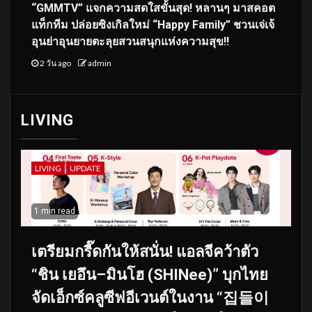
“GMMTV” แจกความสดใสขั้นสุด! หลานๆ มาสคอต
แท็กทีม ปล่อยซิงเกิลใหม่ “Happy Family” ชวนเจ่เจ้
อุนย่าอุนยายตะลุยสวนสนุกแห่งความสุข!!
2 วัน ago
admin
LIVING
LIVING
UPDATE
1 min read
เตรียมกรี๊ดกันให้สนั่น! แอลจีคว้าตัว
“ชิน เยอึน–มินโฮ (SHINee)” บุกไทย
จัดเอ็กซ์คลูซีฟอีเวนต์ในงาน “집들이