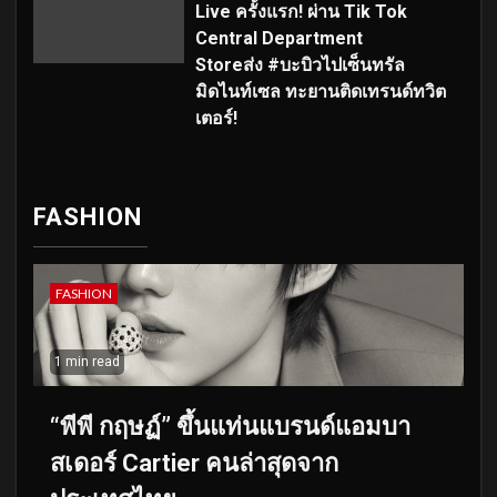
Live ครั้งแรก! ผ่าน Tik Tok
Central Department
Storeส่ง #บะบิวไปเซ็นทรัล
มิดไนท์เซล ทะยานติดเทรนด์ทวิต
เตอร์!
FASHION
FASHION
1 min read
“พีพี กฤษฏ์” ขึ้นแท่นแบรนด์แอมบา
สเดอร์ Cartier คนล่าสุดจาก