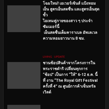
โฉมใหม่
! เอเวอร์เซ้นส์ แป้งหอม
เย็น สูตรเย็นสดชื่น และสูตรเย็นสุด
ขั้ว
ไอเทมคู่กายของสาว ๆ ประจำ
ซัมเมอร์นี้
เย็นสดชื่นเต็มคาราเบล อัพเลเวล
ความหอมยาวนาน
8
ชม.
LIVING
UPDATE
ชวนช้อปสินค้าจากโครงการใน
พระราชดำริ เปลี่ยนทุกการ
“ช้อป” เป็นการ “ให้” 6-12 ธ.ค. นี้
ที่ งาน “The Royal Gift Festival
ครั้งที่ 4” ณ ศูนย์การค้าเซ็นทรัล
เวิลด์