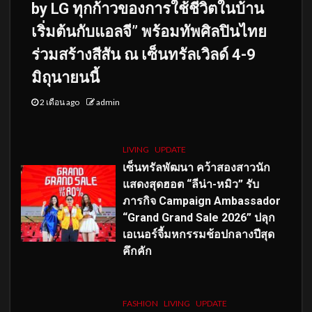
by LG ทุกก้าวของการใช้ชีวิตในบ้าน
เริ่มต้นกับแอลจี” พร้อมทัพศิลปินไทย
ร่วมสร้างสีสัน ณ เซ็นทรัลเวิลด์ 4-9
มิถุนายนนี้
2 เดือน ago
admin
LIVING
UPDATE
เซ็นทรัลพัฒนา คว้าสองสาวนัก
แสดงสุดฮอต “ลีน่า-หมิว” รับ
ภารกิจ Campaign Ambassador
“Grand Grand Sale 2026” ปลุก
เอเนอร์จี้มหกรรมช้อปกลางปีสุด
คึกคัก
FASHION
LIVING
UPDATE