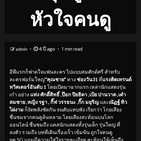
หัวใจคนดู
4 ปี ago
admin
1 min read
อีพีแรกก็ฟาดใจแฟนละคร ไปแบบสมศักด์ศรี สำหรับ
ละครฟอร์มใหญ่
“คุณชาย”
ทาง
ช่องวัน
31
ที่
แรงติดเทรนด์
ทวิตเตอร์อันดับ
1
โดยเปิดมาฉากแรก เหล่านักแสดงรุ่น
เก๋า
อย่าง
แท่ง ศักดิ์สิทธิ์ ,ป๊อก ปิยธิดา
,เป้ย ปานวาด ,เต๋า
สมชาย ,หญิง รฐา , กิ๊ฟ วรรธนะ ,กิ๊ก มยุริญ
และ
ณัฏฐ์ ทิว
ไผ่งาม
ก็งัดพลังซัดกัน จนตับแทบพัง เรียกว่า โกยเสียง
ชื่นชมจากคนดูล้นหลาม โดยเสียงสะท้อนบนโลก
ออนไลน์ ชื่นชมถึง แคสนักแสดงทั้งรุ่นเล็ก รุ่นใหญ่ ที่
ลงตัว รวมถึง บทที่เดินเรื่องเร็ว เข้มข้น ถูกใจคนดู
ยุค 5G แถมมีความใส่ใจรายละเอียด สะท้อนให้เห็นถึง