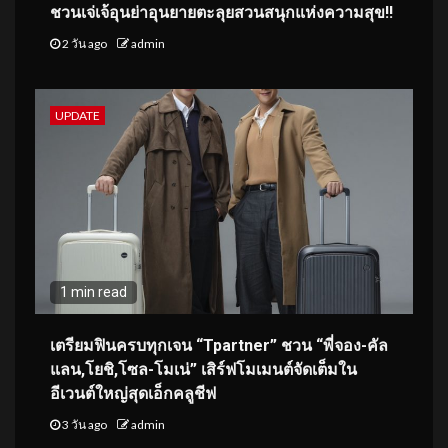
ชวนเจ่เจ้อุนย่าอุนยายตะลุยสวนสนุกแห่งความสุข!!
2 วัน ago
admin
UPDATE
1 min read
เตรียมฟินครบทุกเจน “Tpartner” ชวน “พี่จอง-คัล
แลน,โยชิ,โซล-โมเน่” เสิร์ฟโมเมนต์จัดเต็มใน
อีเวนต์ใหญ่สุดเอ็กคลูชีฟ
3 วัน ago
admin