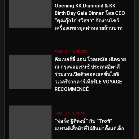
Opening KK Diamond & KK
Birth Day Gala Dinner โดย CEO
“คุณกุ๊กไก่ รวิสรา” จัดงานโชว์
เครื่องเพชรมูลค่าหลายล้านบาท
FASHION
UPDATE
คิมเบอร์ลี่ แอน โวลเทมัส เฉิดฉาย
ณ กรุงฟลอเรนซ์ ประเทศอิตาลี
ร่วมงานเปิดตัวคอลเลคชั่นไฮจิ
วเวลรีจากคาร์เทียร์LE VOYAGE
RECOMMENCÉ
FASHION
UPDATE
“ฟอร์ด ฐิติพงษ์” กับ “Trofi”
แบรนด์เสื้อผ้าที่ใฝ่ฝันมาตั้งแต่เด็ก