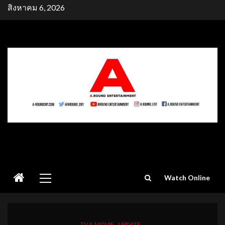
Skip
สิงหาคม 6, 2026
to
content
Primary
Watch Online
Menu
TV & MOVIE
UPDATE