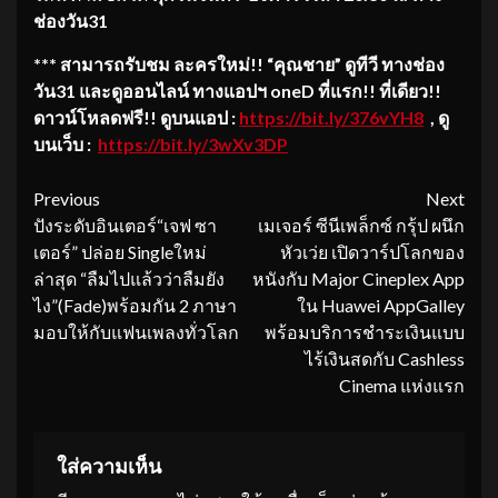
ช่องวัน31
*** สามารถรับชม
ละครใหม่!! “คุณชาย” ดูทีวี ทางช่อง
วัน
31 และดูออนไลน์ ทางแอปฯ oneD ที่แรก!! ที่เดียว!!
ดาวน์โหลดฟรี!! ดูบนแอป :
https://bit.ly/376vYH8
, ดู
บนเว็บ :
https://bit.ly/3wXv3DP
Continue
Previous
Next
ปังระดับอินเตอร์“เจฟ ซา
เมเจอร์ ซีนีเพล็กซ์ กรุ้ป ผนึก
Reading
เตอร์” ปล่อย Singleใหม่
หัวเว่ย เปิดวาร์ปโลกของ
ล่าสุด “ลืมไปแล้วว่าลืมยัง
หนังกับ Major Cineplex App
ไง”(Fade)พร้อมกัน 2 ภาษา
ใน Huawei AppGalley
มอบให้กับแฟนเพลงทั่วโลก
พร้อมบริการชำระเงินแบบ
ไร้เงินสดกับ Cashless
Cinema แห่งแรก
ใส่ความเห็น