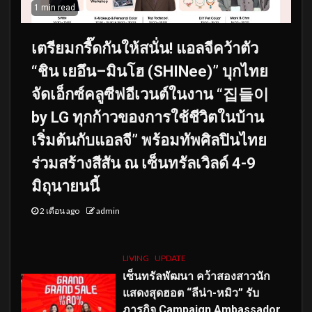
1 min read
เตรียมกรี๊ดกันให้สนั่น! แอลจีคว้าตัว
“ชิน เยอึน–มินโฮ (SHINee)” บุกไทย
จัดเอ็กซ์คลูซีฟอีเวนต์ในงาน “집들이
by LG ทุกก้าวของการใช้ชีวิตในบ้าน
เริ่มต้นกับแอลจี” พร้อมทัพศิลปินไทย
ร่วมสร้างสีสัน ณ เซ็นทรัลเวิลด์ 4-9
มิถุนายนนี้
2 เดือน ago
admin
LIVING
UPDATE
เซ็นทรัลพัฒนา คว้าสองสาวนัก
แสดงสุดฮอต “ลีน่า-หมิว” รับ
ภารกิจ Campaign Ambassador