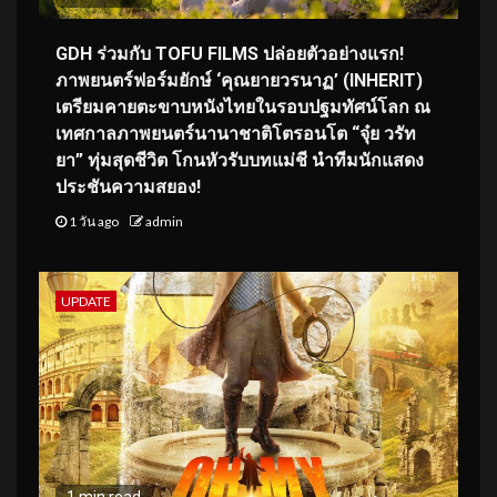
GDH ร่วมกับ TOFU FILMS ปล่อยตัวอย่างแรก!
ภาพยนตร์ฟอร์มยักษ์ ‘คุณยายวรนาฏ’ (INHERIT)
เตรียมคายตะขาบหนังไทยในรอบปฐมทัศน์โลก ณ
เทศกาลภาพยนตร์นานาชาติโตรอนโต “จุ๋ย วรัท
ยา” ทุ่มสุดชีวิต โกนหัวรับบทแม่ชี นำทีมนักแสดง
ประชันความสยอง!
1 วัน ago
admin
UPDATE
1 min read