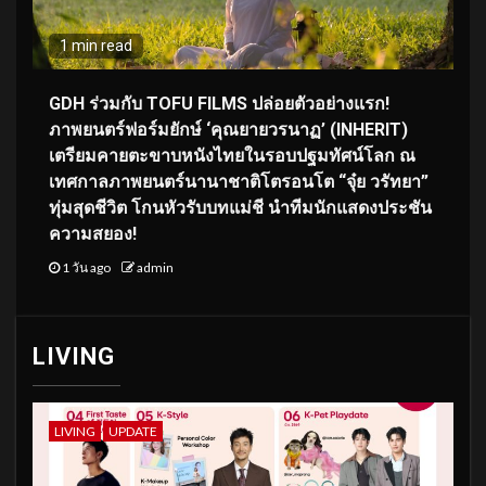
1 min read
GDH ร่วมกับ TOFU FILMS ปล่อยตัวอย่างแรก!
ภาพยนตร์ฟอร์มยักษ์ ‘คุณยายวรนาฏ’ (INHERIT)
เตรียมคายตะขาบหนังไทยในรอบปฐมทัศน์โลก ณ
เทศกาลภาพยนตร์นานาชาติโตรอนโต “จุ๋ย วรัทยา”
ทุ่มสุดชีวิต โกนหัวรับบทแม่ชี นำทีมนักแสดงประชัน
ความสยอง!
1 วัน ago
admin
LIVING
LIVING
UPDATE