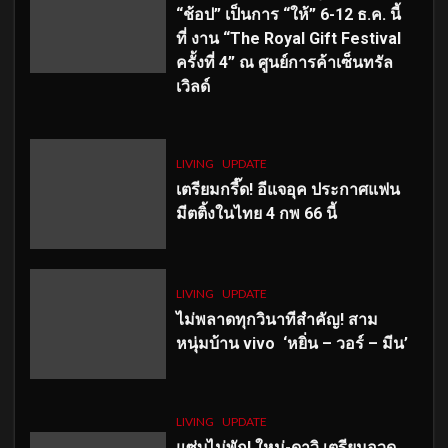
“ช้อป” เป็นการ “ให้” 6-12 ธ.ค. นี้
ที่ งาน “The Royal Gift Festival
ครั้งที่ 4” ณ ศูนย์การค้าเซ็นทรัล
เวิลด์
LIVING
UPDATE
เตรียมกรี๊ด! อีแจอุค ประกาศแฟน
มีตติ้งในไทย 4 กพ 66 นี้
LIVING
UPDATE
ไม่พลาดทุกวินาทีสำคัญ
! สาม
หนุ่มบ้าน vivo ‘หยิ่น – วอร์ – มีน’
LIVING
UPDATE
แซ่บไม่พัก! ใหม่-ดาวิ เตรียมอวด