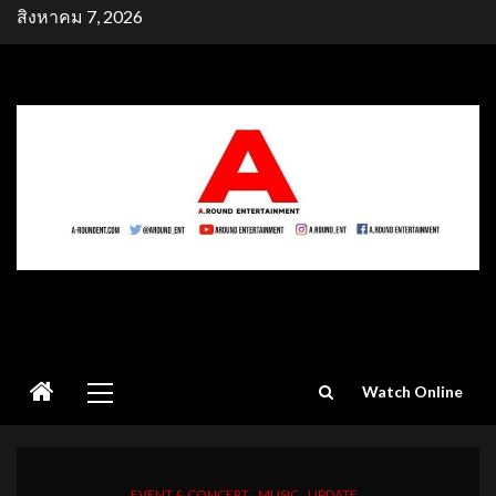
Skip
สิงหาคม 7, 2026
to
content
Primary
Watch Online
Menu
EVENT & CONCERT
MUSIC
UPDATE