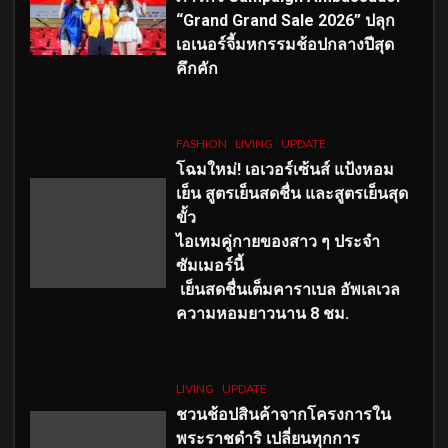
“Grand Grand Sale 2026” ปลุก
เอเนอร์จี้มหกรรมช้อปกลางปีสุด
คึกคัก
FASHION
LIVING
UPDATE
โฉมใหม่
! เอเวอร์เซ้นส์ แป้งหอม
เย็น สูตรเย็นสดชื่น และสูตรเย็นสุด
ขั้ว
ไอเทมคู่กายของสาว ๆ ประจำ
ซัมเมอร์นี้
เย็นสดชื่นเต็มคาราเบล อัพเลเวล
ความหอมยาวนาน
8
ชม.
LIVING
UPDATE
ชวนช้อปสินค้าจากโครงการใน
พระราชดำริ เปลี่ยนทุกการ