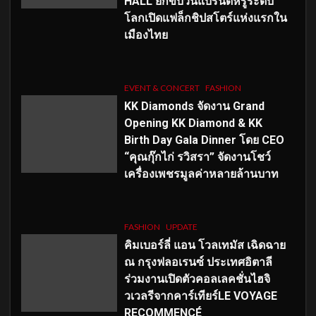
HALL ยกขบวนแบรนด์หรูระดับ
โลกเปิดแฟล็กชิปสโตร์แห่งแรกใน
เมืองไทย
EVENT & CONCERT
FASHION
KK Diamonds จัดงาน Grand
Opening KK Diamond & KK
Birth Day Gala Dinner โดย CEO
“คุณกุ๊กไก่ รวิสรา” จัดงานโชว์
เครื่องเพชรมูลค่าหลายล้านบาท
FASHION
UPDATE
คิมเบอร์ลี่ แอน โวลเทมัส เฉิดฉาย
ณ กรุงฟลอเรนซ์ ประเทศอิตาลี
ร่วมงานเปิดตัวคอลเลคชั่นไฮจิ
วเวลรีจากคาร์เทียร์LE VOYAGE
RECOMMENCÉ