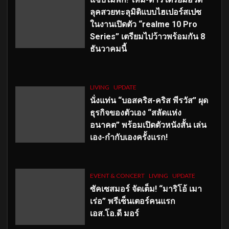
ลุคสวยทะลุมิติแบบไฮเปอร์สเปซ
ในงานเปิดตัว “realme 10 Pro
Series” เตรียมไปว้าวพร้อมกัน 8
ธันวาคมนี้
LIVING
UPDATE
นั่งแท่น “บอสคริส-คริส พีรวัส” ผุด
ธุรกิจของตัวเอง “สลัดแห่ง
อนาคต” พร้อมเปิดตัวหนังสั้น เล่น
เอง-กำกับเองครั้งแรก!
EVENT & CONCERT
LIVING
UPDATE
ซัคเซสมอร์ จัดเต็ม
!
“มาริโอ้ เมา
เร่อ” พรีเซ็นเตอร์คนแรก
เอส
.โอ.ดี มอร์