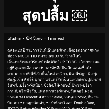
สุดปลื้ม ￼
4 ปี ago
admin
1 min read
ฉลอง 20 ปี รายการไนน์เอ็นเตอร์เทน ซึ่งออกอากาศทาง
ช่อง 9 MCOT HD หมายเลข 30 กับ “งานไนน์
เอ็นเตอร์เทน เบิร์ธเดย์ เฟสติวัล” UP TO YOU โลกจะรอด
อยู่ที่คุณจะเลือก พบกับกองทัพศิลปิน นักแสดงชื่อดัง
มากมาย อาทิ พีพี, บิวกิ้น,ใหม่ ดาวิกา, มิน-พีชญา, มิว ศุภ
ศิษฏ์, เข้ม หัสวีร์, มุกดา นรินทร์รักษ์, หนิง-ปณิตา, ปูเป้-เกศ
รินทร์, เปรี้ยว-ทัศนียา, ชิงชิง, ไม้-วฤษฎิ์, ยิหวา-ปรียา
กานต์, คริส พีรวัส, แพท พาวเวอร์แพท, วันเดอร์เฟรม,
5 หนุ่ม วง Element, 4 สาว วง alala, 5 หนุ่ม Proxie, ต้น ธน
ษิต, เกรซ กาญจน์เกล้า, ซาร่าห์ ซาโลลา, DoubleBam,
JIXGO, Better Weather X FrenchW X Aran X Bee