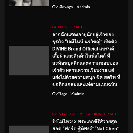
2 เดือน ago
admin
FASHION
UPDATE
จากนักแสดงอายุน้อยสู่เจ้าของ
ธุรกิจ “เจมีไนน์ นรวิชญ์” เปิดตัว
DIVINE Brand Official แบรนด์
เสื้อผ้าและสินค้าไลฟ์สไตล์ ที่
สะท้อนบุคลิกและความชอบของ
เจ้าตัว ผสานความเรียบง่าย แต่
แฝงไปด้วยความสนุก ชิค สตรีท ที่
ขอติดแกลมและเท่ตามแบบฉบับ
2 ปี ago
admin
EVENT & CONCERT
FASHION
UPDATE
ปังไม่ไหว! 3 พระเอกซีรีส์วายสุด
ฮอต “ฟอร์ด-ฐิติพงศ์”“Nat Chen”