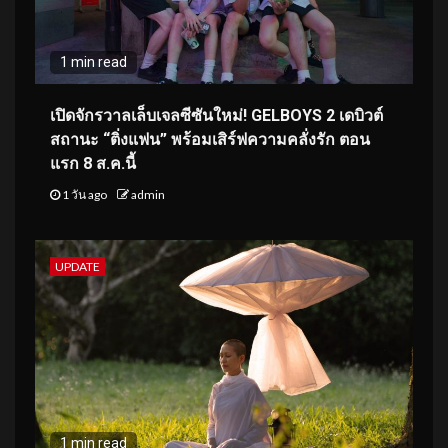
1 min read
เปิดจักรวาลเล็บเจลซีซันใหม่! GELBOYS 2 เดบิวต์
สถานะ “ติ่งแฟน” พร้อมเสิร์ฟความคลั่งรัก ตอน
แรก 8 ส.ค.นี้
1 วัน ago
admin
UPDATE
1 min read