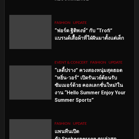
FASHION
UPDATE
“ฟอร์ด ฐิติพงษ์” กับ “Trofi”
แบรนด์เสื้อผ้าที่ใฝ่ฝันมาตั้งแต่เด็ก
EVENT & CONCERT
FASHION
UPDATE
“เลดี้ปราง” ควงสองหนุ่มสุดฮอต
“หยิ่น-วอร์” เปิดรันเวย์ต้อนรับ
ซัมเมอร์ด้วย คอลเลกชั่นใหม่!ใน
งาน “Hello Summer Enjoy Your
Summer Sports”
FASHION
UPDATE
แพนทีนเปิด
ตัว
Spokesperson คนล่าสุด