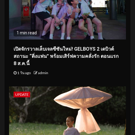
1 min read
เปิดจักรวาลเล็บเจลซีซันใหม่! GELBOYS 2 เดบิวต์
สถานะ “ติ่งแฟน” พร้อมเสิร์ฟความคลั่งรัก ตอนแรก
8 ส.ค.นี้
1 วัน ago
admin
UPDATE