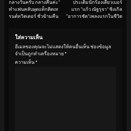
กลางวันครับ กลางคืนค่ะ”
ประเดิมนักร้องเดี่ยวเบอร์
ทำแฟนคลับผุดแท็กติดเท
แรก “แก้ว ณัฐรุจา” ซิงเกิล
รนด์ทวิตเตอร์ ชั่วข้ามคืน
“อาการชัด”เพลงแรกในชีวิต
ใส่ความเห็น
อีเมลของคุณจะไม่แสดงให้คนอื่นเห็น
ช่องข้อมูล
จำเป็นถูกทำเครื่องหมาย
*
ความเห็น
*