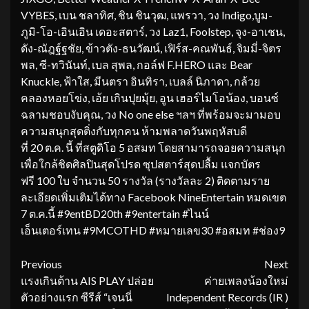
VYBES, เบน ชลาทิศ, ชิน ชินวุฒ, แพรวา, วง Indigo,บูม-
ภูมิ-โอ-เอินเอิน เดอะสตาร์, วง Laz1, Foolstep, จุง-อาเชน,
ดัง-ณัฎฐ์ฐชัย, ข้าวตัง-ธนวัฒน์, เฟิร์ส-คณพันธ์, จิมมี่-จิตร
พล, ซี-ทวินันท์, เบล สุพล, กอล์ฟ F.HERO และ Bear
Knuckle, ฟ้าใส, มีนตรา อินทิรา, เบลล์ นิภาดา, กล้วย
คลองหอยโข่ง, เอ้ย เกินปุยมุ้ย, อูน เฮอร์ไมโอน้อง, บอนซ์
ฉลามชอบงับคุณ, วง No one else ฯลฯ ที่พร้อมจะมามอบ
ความสนุกสุดติ่งกับทุกคน ห้ามพลาดวันพฤหัสบดี
ที่ 20 ต.ค. นี้ ที่สตูดิโอ 5 อสมท โดยสามารถจอยความสนุก
เพื่อใกล้ชิดศิลปินสุดโปรด ซุปสตาร์สุดปลื้ม แจกบัตร
ฟรี 100 ใบ จำนวน 50 รางวัล (รางวัลละ 2) ติดตามราย
ละเอียดเพิ่มเติมได้ทาง Facebook NineEntertain หมดเขต
7 ต.ค.นี้ #9entBD20th #9entertain #ไนน์
เอ็นเตอร์เทน #9MCOTHD #หมายเลข30 #อสมท #ช่อง9
Continue
Previous
Next
แรงเกินต้าน AIS PLAY ปล่อย
ค่ายเพลงน้องใหม่
Reading
ตัวอย่างแรก ซีรีส์ “เจนนี่
Independent Records (IR )